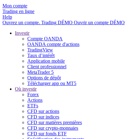
Mon compte
Trading en ligne
Help
Ouvrez un compte.
Trading
DÉMO
Ouvrir un compte DÉMO
Investir
Compte OANDA
OANDA compte d'actions
TradingView
Taux d’intérêt
Application mobile
Client professionnel
MetaTrader 5
Options de dépôt
Télécharger app ou MT5
Où investir
Forex
Actions
ETFs
CFD sur actions
CFD sur indices
CFD sur matières premières
CFD sur crypto-monnaies
CFD sur fonds ETF