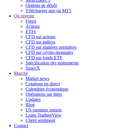
MetaTrader 5
Options de dépôt
Télécharger app ou MT5
Où investir
Forex
Actions
ETFs
CFD sur actions
CFD sur indices
CFD sur matières premières
CFD sur crypto-monnaies
CFD sur fonds ETF
Spécification des instruments
SpaceX
Marché
Market news
Cotations en direct
Calendrier économique
Opérations sur titres
Updates
Blog
US earnings season
Learn TradingView
Client sentiment
Contact