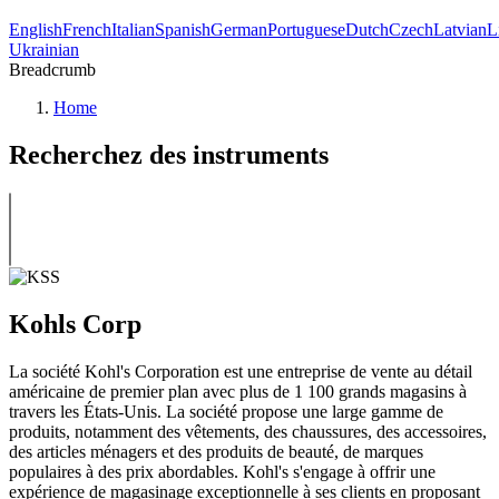
English
French
Italian
Spanish
German
Portuguese
Dutch
Czech
Latvian
L
Ukrainian
Breadcrumb
Home
Recherchez des instruments
Kohls Corp
La société Kohl's Corporation est une entreprise de vente au détail
américaine de premier plan avec plus de 1 100 grands magasins à
travers les États-Unis. La société propose une large gamme de
produits, notamment des vêtements, des chaussures, des accessoires,
des articles ménagers et des produits de beauté, de marques
populaires à des prix abordables. Kohl's s'engage à offrir une
expérience de magasinage exceptionnelle à ses clients en proposant