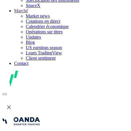
Spécification des instruments
SpaceX
Marché
Market news
Cotations en direct
Calendrier économique
Opérations sur titres
Updates
Blog
US earnings season
Learn TradingView
Client sentiment
Contact