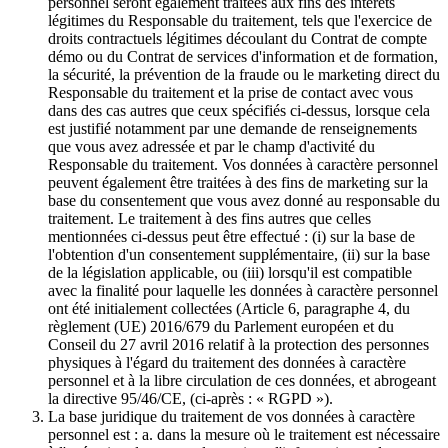
personnel seront également traitées aux fins des intérêts
légitimes du Responsable du traitement, tels que l'exercice de
droits contractuels légitimes découlant du Contrat de compte
démo ou du Contrat de services d'information et de formation,
la sécurité, la prévention de la fraude ou le marketing direct du
Responsable du traitement et la prise de contact avec vous
dans des cas autres que ceux spécifiés ci-dessus, lorsque cela
est justifié notamment par une demande de renseignements
que vous avez adressée et par le champ d'activité du
Responsable du traitement. Vos données à caractère personnel
peuvent également être traitées à des fins de marketing sur la
base du consentement que vous avez donné au responsable du
traitement. Le traitement à des fins autres que celles
mentionnées ci-dessus peut être effectué : (i) sur la base de
l'obtention d'un consentement supplémentaire, (ii) sur la base
de la législation applicable, ou (iii) lorsqu'il est compatible
avec la finalité pour laquelle les données à caractère personnel
ont été initialement collectées (Article 6, paragraphe 4, du
règlement (UE) 2016/679 du Parlement européen et du
Conseil du 27 avril 2016 relatif à la protection des personnes
physiques à l'égard du traitement des données à caractère
personnel et à la libre circulation de ces données, et abrogeant
la directive 95/46/CE, (ci-après : « RGPD »).
La base juridique du traitement de vos données à caractère
personnel est : a. dans la mesure où le traitement est nécessaire