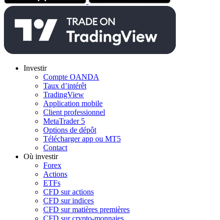
Investir
Compte OANDA
Taux d’intérêt
TradingView
Application mobile
Client professionnel
MetaTrader 5
Options de dépôt
Télécharger app ou MT5
Contact
Où investir
Forex
Actions
ETFs
CFD sur actions
CFD sur indices
CFD sur matières premières
CFD sur crypto-monnaies