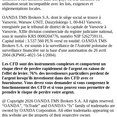
utilisation serait incompatible avec les lois, exigences et
réglementations locales.
OANDA TMS Brokers S.A. dont le siège social se trouve à
Varsovie, Warsaw UNIT, Daszyńskiego 1, 00-843 Varsovie,
enregistrée par le tribunal de district de la capitale de Varsovie à
Varsovie, XIIIe division commerciale du registre judiciaire national,
sous le numéro KRS 0000204776, numéro NIP 5262759131,
Capital initial : 3.537.560 PLN versé en totalité. OANDA TMS
Brokers S.A. est soumis à la surveillance de l'Autorité polonaise de
surveillance financière sur la base d'une autorisation du 26 avril
2004 (KPWiG-4021-54-1/2004).
Les CFD sont des instruments complexes et comportent un
risque élevé de perdre rapidement de l'argent en raison de
l'effet de levier. 76% des investisseurs particuliers perdent de
l'argent lorsqu'ils investissent dans des CFD avec ce
fournisseur. Vous devez vous demander si vous comprenez le
fonctionnement des CFD et si vous pouvez vous permettre de
prendre le risque de perdre votre argent.
@ Copyright 2026 OANDA TMS Brokers S.A. All rights reserved.
“OANDA”, “fxTrade” and OANDA’s “fx” family of trademarks are
owned by OANDA Corporation. All other trademarks appearing on
this website are the property of their respective owner.