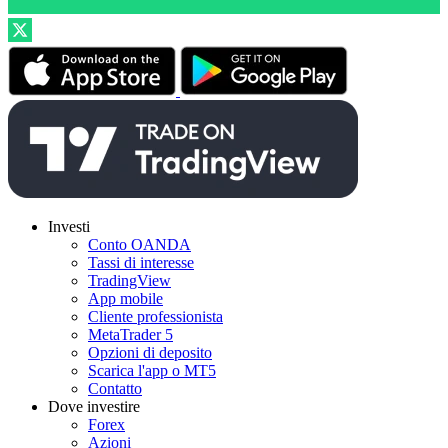
Investi
Conto OANDA
Tassi di interesse
TradingView
App mobile
Cliente professionista
MetaTrader 5
Opzioni di deposito
Scarica l'app o MT5
Contatto
Dove investire
Forex
Azioni