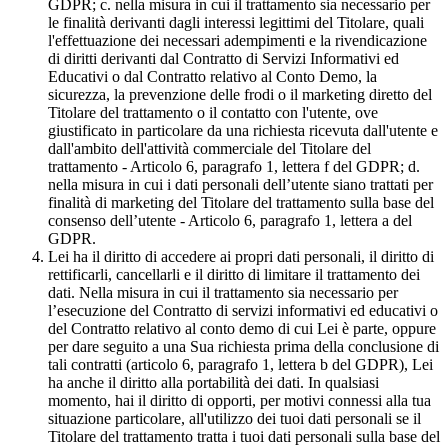
GDPR; c. nella misura in cui il trattamento sia necessario per
le finalità derivanti dagli interessi legittimi del Titolare, quali
l'effettuazione dei necessari adempimenti e la rivendicazione
di diritti derivanti dal Contratto di Servizi Informativi ed
Educativi o dal Contratto relativo al Conto Demo, la
sicurezza, la prevenzione delle frodi o il marketing diretto del
Titolare del trattamento o il contatto con l'utente, ove
giustificato in particolare da una richiesta ricevuta dall'utente e
dall'ambito dell'attività commerciale del Titolare del
trattamento - Articolo 6, paragrafo 1, lettera f del GDPR; d.
nella misura in cui i dati personali dell’utente siano trattati per
finalità di marketing del Titolare del trattamento sulla base del
consenso dell’utente - Articolo 6, paragrafo 1, lettera a del
GDPR.
Lei ha il diritto di accedere ai propri dati personali, il diritto di
rettificarli, cancellarli e il diritto di limitare il trattamento dei
dati. Nella misura in cui il trattamento sia necessario per
l’esecuzione del Contratto di servizi informativi ed educativi o
del Contratto relativo al conto demo di cui Lei è parte, oppure
per dare seguito a una Sua richiesta prima della conclusione di
tali contratti (articolo 6, paragrafo 1, lettera b del GDPR), Lei
ha anche il diritto alla portabilità dei dati. In qualsiasi
momento, hai il diritto di opporti, per motivi connessi alla tua
situazione particolare, all'utilizzo dei tuoi dati personali se il
Titolare del trattamento tratta i tuoi dati personali sulla base del