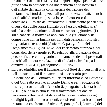
il contatto con te in casi diversi da quelli sopra specificati, ove
giustificato in particolare da una richiesta da te ricevuta e
dall'ambito dell'attività commerciale del Titolare del
trattamento. I tuoi dati personali potranno essere trattati anche
per finalità di marketing sulla base del consenso da te
concesso al Titolare del trattamento. Il trattamento per finalità
diverse da quelle sopra indicate potrà essere effettuato: (i)
sulla base dell’ottenimento di un consenso aggiuntivo, (ii)
sulla base della normativa applicabile, o (iii) quando sia
compatibile con la finalità per cui i dati personali sono stati
originariamente raccolti (Articolo 6, paragrafo 4, del
Regolamento (UE) 2016/679 del Parlamento europeo e del
Consiglio, del 27 aprile 2016, relativo alla protezione delle
persone fisiche con riguardo al trattamento dei dati personali,
nonché alla libera circolazione di tali dati e che abroga la
direttiva 95/46/CE, (di seguito: «GDPR»).
La base giuridica per il trattamento dei Suoi dati personali è: a.
nella misura in cui il trattamento sia necessario per
l’esecuzione del Contratto di Servizi Informativi ed Educativi
o del Contratto relativo al Conto Demo e per l’adozione di
misure precontrattuali – Articolo 6, paragrafo 1, lettera b del
GDPR; b. nella misura in cui il trattamento dei dati sia
necessario affinché il Titolare del trattamento adempia agli
obblighi legali a lui incombenti, consistenti in particolare nel
trattamento conforme – Articolo 6, paragrafo 1, lettera c) del