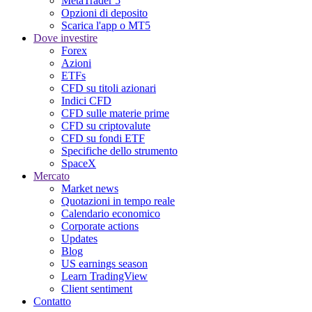
MetaTrader 5
Opzioni di deposito
Scarica l'app o MT5
Dove investire
Forex
Azioni
ETFs
CFD su titoli azionari
Indici CFD
CFD sulle materie prime
CFD su criptovalute
CFD su fondi ETF
Specifiche dello strumento
SpaceX
Mercato
Market news
Quotazioni in tempo reale
Calendario economico
Corporate actions
Updates
Blog
US earnings season
Learn TradingView
Client sentiment
Contatto