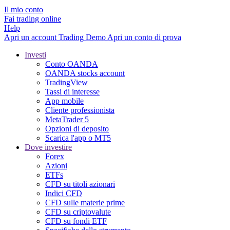
Il mio conto
Fai trading online
Help
Apri un account
Trading
Demo
Apri un conto di prova
Investi
Conto OANDA
OANDA stocks account
TradingView
Tassi di interesse
App mobile
Cliente professionista
MetaTrader 5
Opzioni di deposito
Scarica l'app o MT5
Dove investire
Forex
Azioni
ETFs
CFD su titoli azionari
Indici CFD
CFD sulle materie prime
CFD su criptovalute
CFD su fondi ETF