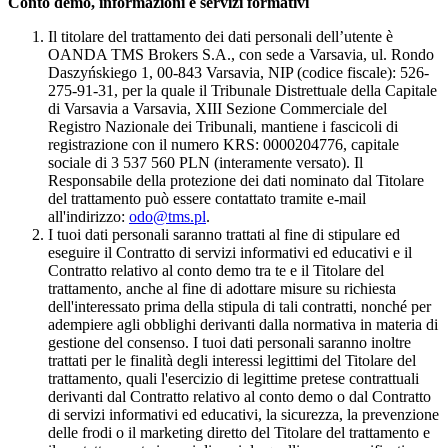
Conto demo, informazioni e servizi formativi
Il titolare del trattamento dei dati personali dell’utente è
OANDA TMS Brokers S.A., con sede a Varsavia, ul. Rondo
Daszyńskiego 1, 00-843 Varsavia, NIP (codice fiscale): 526-
275-91-31, per la quale il Tribunale Distrettuale della Capitale
di Varsavia a Varsavia, XIII Sezione Commerciale del
Registro Nazionale dei Tribunali, mantiene i fascicoli di
registrazione con il numero KRS: 0000204776, capitale
sociale di 3 537 560 PLN (interamente versato). Il
Responsabile della protezione dei dati nominato dal Titolare
del trattamento può essere contattato tramite e-mail
all'indirizzo:
odo@tms.pl
.
I tuoi dati personali saranno trattati al fine di stipulare ed
eseguire il Contratto di servizi informativi ed educativi e il
Contratto relativo al conto demo tra te e il Titolare del
trattamento, anche al fine di adottare misure su richiesta
dell'interessato prima della stipula di tali contratti, nonché per
adempiere agli obblighi derivanti dalla normativa in materia di
gestione del consenso. I tuoi dati personali saranno inoltre
trattati per le finalità degli interessi legittimi del Titolare del
trattamento, quali l'esercizio di legittime pretese contrattuali
derivanti dal Contratto relativo al conto demo o dal Contratto
di servizi informativi ed educativi, la sicurezza, la prevenzione
delle frodi o il marketing diretto del Titolare del trattamento e