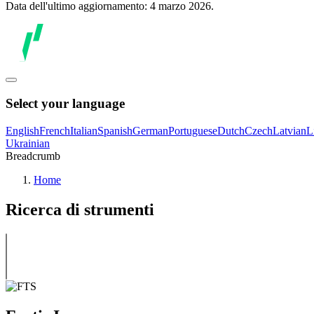
Data dell'ultimo aggiornamento: 4 marzo 2026.
Select your language
English
French
Italian
Spanish
German
Portuguese
Dutch
Czech
Latvian
L
Ukrainian
Breadcrumb
Home
Ricerca di strumenti