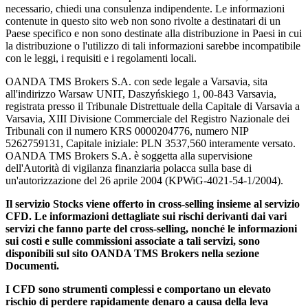
necessario, chiedi una consulenza indipendente. Le informazioni
contenute in questo sito web non sono rivolte a destinatari di un
Paese specifico e non sono destinate alla distribuzione in Paesi in cui
la distribuzione o l'utilizzo di tali informazioni sarebbe incompatibile
con le leggi, i requisiti e i regolamenti locali.
OANDA TMS Brokers S.A. con sede legale a Varsavia, sita
all'indirizzo Warsaw UNIT, Daszyńskiego 1, 00-843 Varsavia,
registrata presso il Tribunale Distrettuale della Capitale di Varsavia a
Varsavia, XIII Divisione Commerciale del Registro Nazionale dei
Tribunali con il numero KRS 0000204776, numero NIP
5262759131, Capitale iniziale: PLN 3537,560 interamente versato.
OANDA TMS Brokers S.A. è soggetta alla supervisione
dell'Autorità di vigilanza finanziaria polacca sulla base di
un'autorizzazione del 26 aprile 2004 (KPWiG-4021-54-1/2004).
Il servizio Stocks viene offerto in cross-selling insieme al servizio
CFD. Le informazioni dettagliate sui rischi derivanti dai vari
servizi che fanno parte del cross-selling, nonché le informazioni
sui costi e sulle commissioni associate a tali servizi, sono
disponibili sul sito OANDA TMS Brokers nella sezione
Documenti.
I CFD sono strumenti complessi e comportano un elevato
rischio di perdere rapidamente denaro a causa della leva