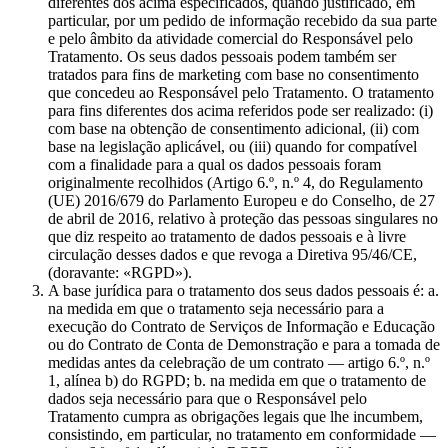
diferentes dos acima especificados, quando justificado, em
particular, por um pedido de informação recebido da sua parte
e pelo âmbito da atividade comercial do Responsável pelo
Tratamento. Os seus dados pessoais podem também ser
tratados para fins de marketing com base no consentimento
que concedeu ao Responsável pelo Tratamento. O tratamento
para fins diferentes dos acima referidos pode ser realizado: (i)
com base na obtenção de consentimento adicional, (ii) com
base na legislação aplicável, ou (iii) quando for compatível
com a finalidade para a qual os dados pessoais foram
originalmente recolhidos (Artigo 6.º, n.º 4, do Regulamento
(UE) 2016/679 do Parlamento Europeu e do Conselho, de 27
de abril de 2016, relativo à proteção das pessoas singulares no
que diz respeito ao tratamento de dados pessoais e à livre
circulação desses dados e que revoga a Diretiva 95/46/CE,
(doravante: «RGPD»).
A base jurídica para o tratamento dos seus dados pessoais é: a.
na medida em que o tratamento seja necessário para a
execução do Contrato de Serviços de Informação e Educação
ou do Contrato de Conta de Demonstração e para a tomada de
medidas antes da celebração de um contrato — artigo 6.º, n.º
1, alínea b) do RGPD; b. na medida em que o tratamento de
dados seja necessário para que o Responsável pelo
Tratamento cumpra as obrigações legais que lhe incumbem,
consistindo, em particular, no tratamento em conformidade —