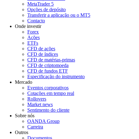
MetaTrader 5
Opções de depósito
Transferir a aplicação ou o MT5
Contacto
Onde investir
Forex
Ações
ETFs
CFD de ações
CFD de índices
CFD de matérias-primas
CFD de criptomoeda
CFD de fundos ETF
Especificação do instrumento
Mercado
Eventos corporativos
Cotações em tempo real
Rollovers
Market news
Sentimento do cliente
Sobre nós
OANDA Group
Carreira
Outros
Documentos