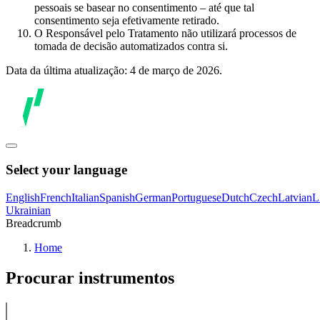
pessoais se basear no consentimento – até que tal
consentimento seja efetivamente retirado.
O Responsável pelo Tratamento não utilizará processos de
tomada de decisão automatizados contra si.
Data da última atualização: 4 de março de 2026.
Select your language
English
French
Italian
Spanish
German
Portuguese
Dutch
Czech
Latvian
L
Ukrainian
Breadcrumb
Home
Procurar instrumentos