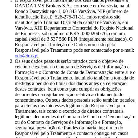
O responsável pelo tratamento dos seus dados pessoais é a
OANDA TMS Brokers S.A., com sede em Varsóvia, na ul.
Rondo Daszyńskiego 1, 00-843 Varsóvia, NIP (número de
identificação fiscal): 526-275-91-31, cujos registos são
mantidos pelo Tribunal Distrital da capital de Varsóvia, em
Varsóvia, XIII Departamento Comercial do Registo Nacional
de Empresas, sob o número KRS: 0000204776, com um
capital social de 3 537 560 PLN (integralmente realizado). O
Responsável pela Proteção de Dados nomeado pelo
Responsável pelo Tratamento pode ser contactado por e-mail:
odo@tms.pl
.
Os seus dados pessoais serão tratados com o objetivo de
celebrar e executar o Contrato de Serviços de Informação e
Formação e o Contrato de Conta de Demonstração entre si e o
Responsável pelo Tratamento, incluindo também a tomada de
medidas a pedido do titular dos dados antes da celebração
destes contratos, bem como para cumprir as obrigações
decorrentes da regulamentação relativa ao tratamento do
consentimento. Os seus dados pessoais serão também tratados
para efeitos dos interesses legítimos do Responsável pelo
Tratamento, tais como o exercício de direitos contratuais
legítimos decorrentes do Contrato de Conta de Demonstração
ou do Contrato de Serviços de Informação e Formação,
segurança, prevenção de fraudes ou marketing direto do
Responsável pelo Tratamento e contacto consigo em casos