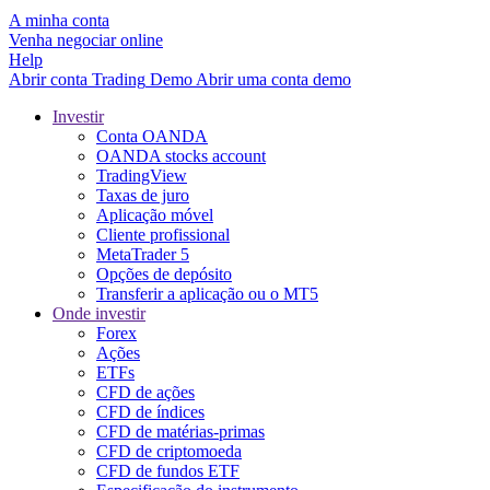
A minha conta
Venha negociar online
Help
Abrir conta
Trading
Demo
Abrir uma conta demo
Investir
Conta OANDA
OANDA stocks account
TradingView
Taxas de juro
Aplicação móvel
Cliente profissional
MetaTrader 5
Opções de depósito
Transferir a aplicação ou o MT5
Onde investir
Forex
Ações
ETFs
CFD de ações
CFD de índices
CFD de matérias-primas
CFD de criptomoeda
CFD de fundos ETF