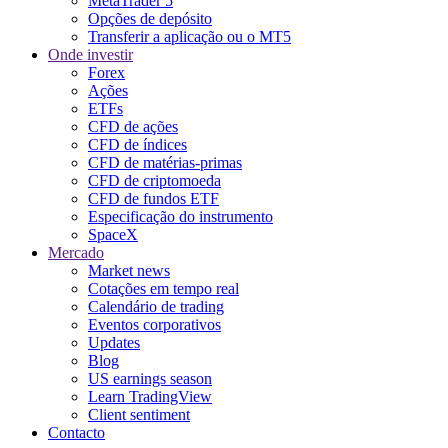
MetaTrader 5
Opções de depósito
Transferir a aplicação ou o MT5
Onde investir
Forex
Ações
ETFs
CFD de ações
CFD de índices
CFD de matérias-primas
CFD de criptomoeda
CFD de fundos ETF
Especificação do instrumento
SpaceX
Mercado
Market news
Cotações em tempo real
Calendário de trading
Eventos corporativos
Updates
Blog
US earnings season
Learn TradingView
Client sentiment
Contacto