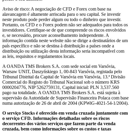
Aviso de risco: A negociação de CFD e Forex com base na
alavancagem é altamente arriscada para o seu capital. Se investir
neste produto pode perder algum ou todo o dinheiro que investir.
Portanto, os CFD e o Forex podem não ser adequados para todos os
investidores. Certifique-se de que compreende os riscos envolvidos
e, se necessário, procure aconselhamento independente. A
informação contida neste website não se dirige a destinatários de um
país específico e não se destina à distribuição a países onde a
distribuição ou utilização desta informação seria incompatível com
as leis, requisitos e regulamentos locais.
A OANDA TMS Brokers S.A. com sede social em Varsóvia,
Warsaw UNIT, Daszyńskiego 1, 00-843 Varsóvia, registada pelo
Tribunal Distrital da Capital de Varsóvia em Varsóvia, 13.ª Divisão
Comercial do Registo do Tribunal Nacional sob o número KRS
0000204776, NIP 5262759131, Capital inicial: PLN 3,537.560
pago na totalidade. A OANDA TMS Brokers S.A. está sujeita à
supervisão da Autoridade de Supervisão Financeira Polaca com base
numa autorização de 26 de abril de 2004 (KPWiG-4021-54-1/2004).
O serviço Stocks é oferecido em venda cruzada juntamente com
o serviço CFD. Informações detalhadas sobre os riscos
decorrentes dos vários serviços que fazem parte da venda
cruzada, bem como informações sobre os custos e taxas