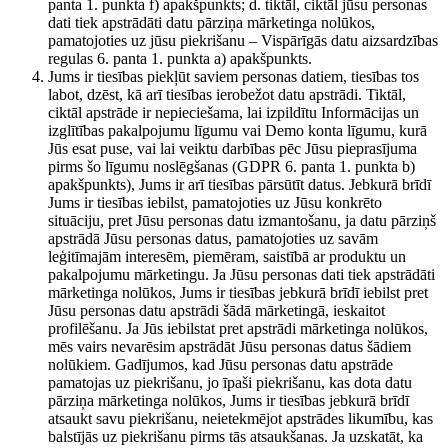
panta 1. punkta f) apakšpunkts; d. tiktāl, ciktāl jūsu personas
dati tiek apstrādāti datu pārziņa mārketinga nolūkos,
pamatojoties uz jūsu piekrišanu – Vispārīgās datu aizsardzības
regulas 6. panta 1. punkta a) apakšpunkts.
Jums ir tiesības piekļūt saviem personas datiem, tiesības tos
labot, dzēst, kā arī tiesības ierobežot datu apstrādi. Tiktāl,
ciktāl apstrāde ir nepieciešama, lai izpildītu Informācijas un
izglītības pakalpojumu līgumu vai Demo konta līgumu, kurā
Jūs esat puse, vai lai veiktu darbības pēc Jūsu pieprasījuma
pirms šo līgumu noslēgšanas (GDPR 6. panta 1. punkta b)
apakšpunkts), Jums ir arī tiesības pārsūtīt datus. Jebkurā brīdī
Jums ir tiesības iebilst, pamatojoties uz Jūsu konkrēto
situāciju, pret Jūsu personas datu izmantošanu, ja datu pārziņš
apstrādā Jūsu personas datus, pamatojoties uz savām
leģitīmajām interesēm, piemēram, saistībā ar produktu un
pakalpojumu mārketingu. Ja Jūsu personas dati tiek apstrādāti
mārketinga nolūkos, Jums ir tiesības jebkurā brīdī iebilst pret
Jūsu personas datu apstrādi šādā mārketingā, ieskaitot
profilēšanu. Ja Jūs iebilstat pret apstrādi mārketinga nolūkos,
mēs vairs nevarēsim apstrādāt Jūsu personas datus šādiem
nolūkiem. Gadījumos, kad Jūsu personas datu apstrāde
pamatojas uz piekrišanu, jo īpaši piekrišanu, kas dota datu
pārziņa mārketinga nolūkos, Jums ir tiesības jebkurā brīdī
atsaukt savu piekrišanu, neietekmējot apstrādes likumību, kas
balstījās uz piekrišanu pirms tās atsaukšanas. Ja uzskatāt, ka