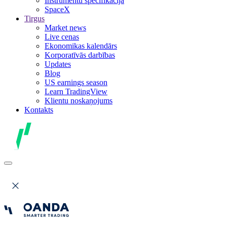
Instrumentu specifikācija
SpaceX
Tirgus
Market news
Live cenas
Ekonomikas kalendārs
Korporatīvās darbības
Updates
Blog
US earnings season
Learn TradingView
Klientu noskaņojums
Kontakts