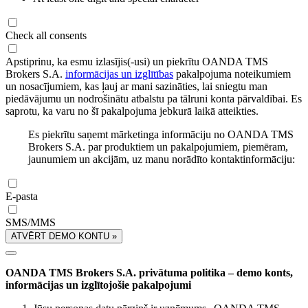
Check all consents
Apstiprinu, ka esmu izlasījis(-usi) un piekrītu OANDA TMS
Brokers S.A.
informācijas un izglītības
pakalpojuma noteikumiem
un nosacījumiem, kas ļauj ar mani sazināties, lai sniegtu man
piedāvājumu un nodrošinātu atbalstu pa tālruni konta pārvaldībai. Es
saprotu, ka varu no šī pakalpojuma jebkurā laikā atteikties.
Es piekrītu saņemt mārketinga informāciju no OANDA TMS
Brokers S.A. par produktiem un pakalpojumiem, piemēram,
jaunumiem un akcijām, uz manu norādīto kontaktinformāciju:
E-pasta
SMS/MMS
ATVĒRT DEMO KONTU »
OANDA TMS Brokers S.A. privātuma politika – demo konts,
informācijas un izglītojošie pakalpojumi