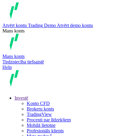
Atvērt kontu
Trading
Demo
Atvērt demo kontu
Mans konts
Mans konts
Tirdzniecība tiešsaistē
Help
Investē
Konto CFD
Brokeru konts
TradingView
Procenti par līdzekļiem
Mobilā lietotne
Profesionāls klients