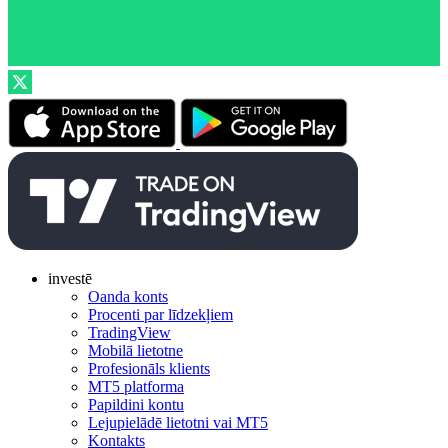
investē
Oanda konts
Procenti par līdzekļiem
TradingView
Mobilā lietotne
Profesionāls klients
MT5 platforma
Papildini kontu
Lejupielādē lietotni vai MT5
Kontakts