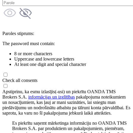
Paroles stiprums:
The password must contain:
8 or more characters
Uppercase and lowercase letters
At least one digit and special character
Check all consents
Apstiprinu, ka esmu izlasījis(-usi) un piekrītu OANDA TMS
Brokers S.A.
informācijas un izglītības
pakalpojuma noteikumiem
un nosacījumiem, kas ļauj ar mani sazināties, lai sniegtu man
piedāvājumu un nodrošinātu atbalstu pa tālruni konta pārvaldībai. Es
saprotu, ka varu no šī pakalpojuma jebkurā laikā atteikties.
Es piekrītu saņemt mārketinga informāciju no OANDA TMS
Brokers S.A. par produktiem un pakalpojumiem, piemēram,