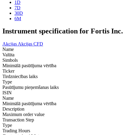
1D
7D
30D
6M
Instrument specification for Fortis Inc.
Akcijas
Akcijas CFD
Name
Valūta
Simbols
Minimālā pasūtījuma vērtība
Ticker
Tirdzniecības laiks
Type
Pasūtījumu pieņemšanas laiks
ISIN
Name
Minimālā pasūtījuma vērtība
Description
Maximum order value
Transaction Step
Type
Trading Hours