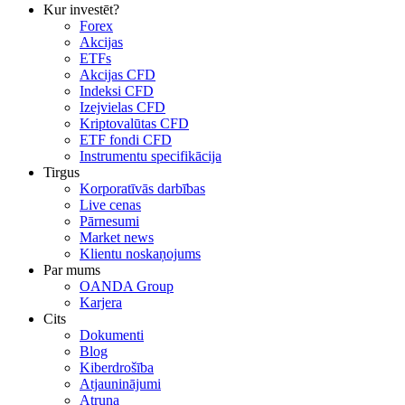
Kur investēt?
Forex
Akcijas
ETFs
Akcijas CFD
Indeksi CFD
Izejvielas CFD
Kriptovalūtas CFD
ETF fondi CFD
Instrumentu specifikācija
Tirgus
Korporatīvās darbības
Live cenas
Pārnesumi
Market news
Klientu noskaņojums
Par mums
OANDA Group
Karjera
Cits
Dokumenti
Blog
Kiberdrošība
Atjauninājumi
Atruna