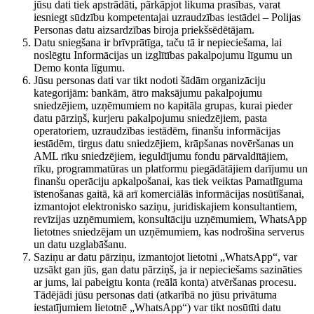
jūsu dati tiek apstrādāti, pārkāpjot likuma prasības, varat
iesniegt sūdzību kompetentajai uzraudzības iestādei – Polijas
Personas datu aizsardzības biroja priekšsēdētājam.
Datu sniegšana ir brīvprātīga, taču tā ir nepieciešama, lai
noslēgtu Informācijas un izglītības pakalpojumu līgumu un
Demo konta līgumu.
Jūsu personas dati var tikt nodoti šādām organizāciju
kategorijām: bankām, ātro maksājumu pakalpojumu
sniedzējiem, uzņēmumiem no kapitāla grupas, kurai pieder
datu pārziņš, kurjeru pakalpojumu sniedzējiem, pasta
operatoriem, uzraudzības iestādēm, finanšu informācijas
iestādēm, tirgus datu sniedzējiem, krāpšanas novēršanas un
AML rīku sniedzējiem, ieguldījumu fondu pārvaldītājiem,
rīku, programmatūras un platformu piegādātājiem darījumu un
finanšu operāciju apkalpošanai, kas tiek veiktas Pamatlīguma
īstenošanas gaitā, kā arī komerciālās informācijas nosūtīšanai,
izmantojot elektronisko saziņu, juridiskajiem konsultantiem,
revīzijas uzņēmumiem, konsultāciju uzņēmumiem, WhatsApp
lietotnes sniedzējam un uzņēmumiem, kas nodrošina serverus
un datu uzglabāšanu.
Saziņu ar datu pārziņu, izmantojot lietotni „WhatsApp“, var
uzsākt gan jūs, gan datu pārziņš, ja ir nepieciešams sazināties
ar jums, lai pabeigtu konta (reālā konta) atvēršanas procesu.
Tādējādi jūsu personas dati (atkarībā no jūsu privātuma
iestatījumiem lietotnē „WhatsApp“) var tikt nosūtīti datu