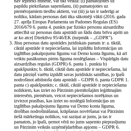
nav iepriekš minētie, var tikt veikta: (i) pamatojoties uz
papildu piekrišanas saņemšanu, (ii) pamatojoties uz
piemērojamiem tiesību aktiem, vai (iii) ja tas ir saderīgi ar
nolūku, kādam personas dati tika sākotnēji vākti (2016. gada
27. aprīļa Eiropas Parlamenta un Padomes Regulas (ES)
2016/679 6. panta 4. punkts par fizisko personu aizsardzību
attiecībā uz personas datu apstrādi un šādu datu brīvu apriti un
ar ko atceļ Direktīvu 95/46/EK (turpmāk – „GDPR”).
Jūsu personas datu apstrādes juridiskais pamats ir: a. tiktāl,
ciktāl apstrāde ir nepieciešama, lai izpildītu Informācijas un
izglītības pakalpojumu līgumu vai Demo konta līgumu, kā arī
veiktu pasākumus pirms līguma noslēgšanas – Vispārīgās datu
aizsardzības regulas (GDPR) 6. panta 1. punkta b)
apakšpunkts; b. tiktāl, ciktāl datu apstrāde ir nepieciešama, lai
datu pārziņš varētu izpildīt savas juridiskās saistības, jo īpaši
nodrošinot atbilstošu datu apstrādi – GDPR 6. panta GDPR 1.
panta c) apakšpunkts; c. tiktāl, ciktāl apstrāde ir nepieciešama
nolūkiem, kas izriet no Pārzinim piemītošajām leģitīmajām
interesēm, piemēram, veicot nepieciešamos norēķinus un
izvirzot prasības, kas izriet no noslēgtā Informācijas un
izglītības pakalpojumu līguma vai Demo konta līguma,
drošības nodrošināšanai, krāpšanas novēršanai vai Pārzinim
tiešā mārketinga nolūkos, vai saziņai ar jums, ja tas ir
pamatots, jo īpaši, ņemot vērā no jums saņemto pieprasījumu
un Pārzinim veiktās uzņēmējdarbības apjomu – GDPR 6.