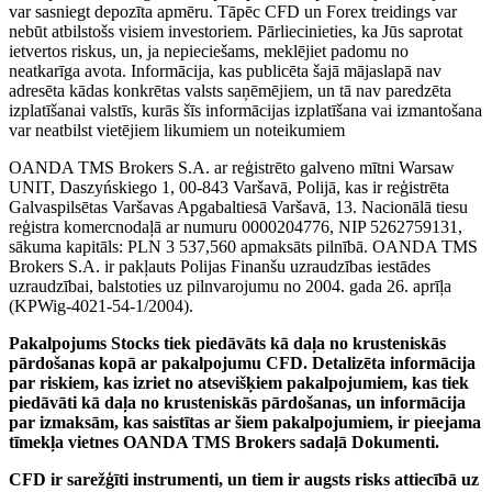
var sasniegt depozīta apmēru. Tāpēc CFD un Forex treidings var
nebūt atbilstošs visiem investoriem. Pārliecinieties, ka Jūs saprotat
ietvertos riskus, un, ja nepieciešams, meklējiet padomu no
neatkarīga avota. Informācija, kas publicēta šajā mājaslapā nav
adresēta kādas konkrētas valsts saņēmējiem, un tā nav paredzēta
izplatīšanai valstīs, kurās šīs informācijas izplatīšana vai izmantošana
var neatbilst vietējiem likumiem un noteikumiem
OANDA TMS Brokers S.A. ar reģistrēto galveno mītni Warsaw
UNIT, Daszyńskiego 1, 00-843 Varšavā, Polijā, kas ir reģistrēta
Galvaspilsētas Varšavas Apgabaltiesā Varšavā, 13. Nacionālā tiesu
reģistra komercnodaļā ar numuru 0000204776, NIP 5262759131,
sākuma kapitāls: PLN 3 537,560 apmaksāts pilnībā. OANDA TMS
Brokers S.A. ir pakļauts Polijas Finanšu uzraudzības iestādes
uzraudzībai, balstoties uz pilnvarojumu no 2004. gada 26. aprīļa
(KPWig-4021-54-1/2004).
Pakalpojums Stocks tiek piedāvāts kā daļa no krusteniskās
pārdošanas kopā ar pakalpojumu CFD. Detalizēta informācija
par riskiem, kas izriet no atsevišķiem pakalpojumiem, kas tiek
piedāvāti kā daļa no krusteniskās pārdošanas, un informācija
par izmaksām, kas saistītas ar šiem pakalpojumiem, ir pieejama
tīmekļa vietnes OANDA TMS Brokers sadaļā Dokumenti.
CFD ir sarežģīti instrumenti, un tiem ir augsts risks attiecībā uz