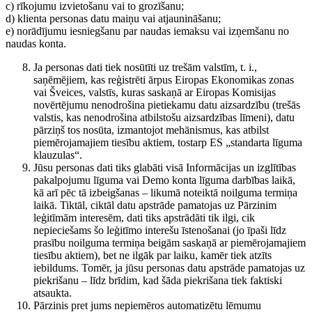
c) rīkojumu izvietošanu vai to grozīšanu;
d) klienta personas datu maiņu vai atjaunināšanu;
e) norādījumu iesniegšanu par naudas iemaksu vai izņemšanu no
naudas konta.
Ja personas dati tiek nosūtīti uz trešām valstīm, t. i.,
saņēmējiem, kas reģistrēti ārpus Eiropas Ekonomikas zonas
vai Šveices, valstīs, kuras saskaņā ar Eiropas Komisijas
novērtējumu nenodrošina pietiekamu datu aizsardzību (trešās
valstis, kas nenodrošina atbilstošu aizsardzības līmeni), datu
pārziņš tos nosūta, izmantojot mehānismus, kas atbilst
piemērojamajiem tiesību aktiem, tostarp ES „standarta līguma
klauzulas“.
Jūsu personas dati tiks glabāti visā Informācijas un izglītības
pakalpojumu līguma vai Demo konta līguma darbības laikā,
kā arī pēc tā izbeigšanas – likumā noteiktā noilguma termiņa
laikā. Tiktāl, ciktāl datu apstrāde pamatojas uz Pārzinim
leģitīmām interesēm, dati tiks apstrādāti tik ilgi, cik
nepieciešams šo leģitīmo interešu īstenošanai (jo īpaši līdz
prasību noilguma termiņa beigām saskaņā ar piemērojamajiem
tiesību aktiem), bet ne ilgāk par laiku, kamēr tiek atzīts
iebildums. Tomēr, ja jūsu personas datu apstrāde pamatojas uz
piekrišanu – līdz brīdim, kad šāda piekrišana tiek faktiski
atsaukta.
Pārzinis pret jums nepiemēros automatizētu lēmumu