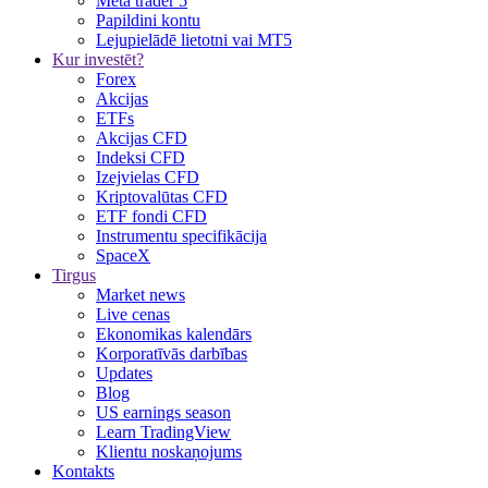
Meta trader 5
Papildini kontu
Lejupielādē lietotni vai MT5
Kur investēt?
Forex
Akcijas
ETFs
Akcijas CFD
Indeksi CFD
Izejvielas CFD
Kriptovalūtas CFD
ETF fondi CFD
Instrumentu specifikācija
SpaceX
Tirgus
Market news
Live cenas
Ekonomikas kalendārs
Korporatīvās darbības
Updates
Blog
US earnings season
Learn TradingView
Klientu noskaņojums
Kontakts