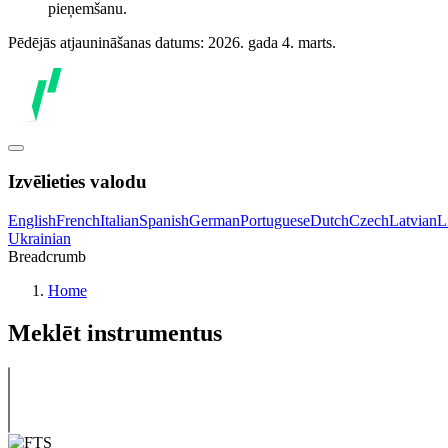
pieņemšanu.
Pēdējās atjaunināšanas datums: 2026. gada 4. marts.
Izvēlieties valodu
English
French
Italian
Spanish
German
Portuguese
Dutch
Czech
Latvian
L
Ukrainian
Breadcrumb
Home
Meklēt instrumentus