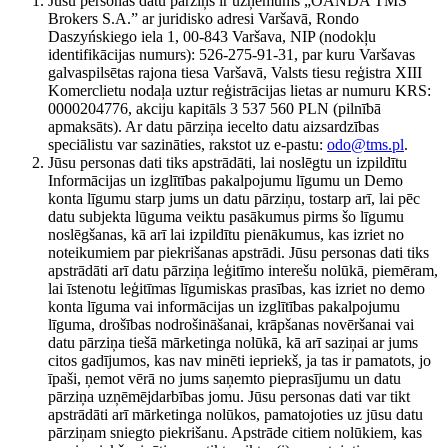
Jūsu personas datu pārziņš ir uzņēmums „OANDA TMS
Brokers S.A.” ar juridisko adresi Varšavā, Rondo
Daszyńskiego iela 1, 00-843 Varšava, NIP (nodokļu
identifikācijas numurs): 526-275-91-31, par kuru Varšavas
galvaspilsētas rajona tiesa Varšavā, Valsts tiesu reģistra XIII
Komerclietu nodaļa uztur reģistrācijas lietas ar numuru KRS:
0000204776, akciju kapitāls 3 537 560 PLN (pilnībā
apmaksāts). Ar datu pārziņa iecelto datu aizsardzības
speciālistu var sazināties, rakstot uz e-pastu:
odo@tms.pl
.
Jūsu personas dati tiks apstrādāti, lai noslēgtu un izpildītu
Informācijas un izglītības pakalpojumu līgumu un Demo
konta līgumu starp jums un datu pārziņu, tostarp arī, lai pēc
datu subjekta lūguma veiktu pasākumus pirms šo līgumu
noslēgšanas, kā arī lai izpildītu pienākumus, kas izriet no
noteikumiem par piekrišanas apstrādi. Jūsu personas dati tiks
apstrādāti arī datu pārziņa leģitīmo interešu nolūkā, piemēram,
lai īstenotu leģitīmas līgumiskas prasības, kas izriet no demo
konta līguma vai informācijas un izglītības pakalpojumu
līguma, drošības nodrošināšanai, krāpšanas novēršanai vai
datu pārziņa tiešā mārketinga nolūkā, kā arī saziņai ar jums
citos gadījumos, kas nav minēti iepriekš, ja tas ir pamatots, jo
īpaši, ņemot vērā no jums saņemto pieprasījumu un datu
pārziņa uzņēmējdarbības jomu. Jūsu personas dati var tikt
apstrādāti arī mārketinga nolūkos, pamatojoties uz jūsu datu
pārziņam sniegto piekrišanu. Apstrāde citiem nolūkiem, kas