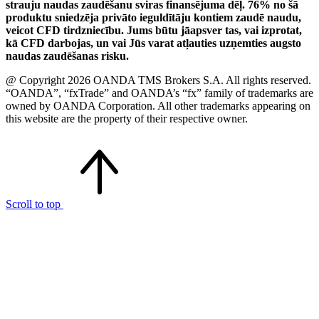
strauju naudas zaudēšanu sviras finansējuma dēļ. 76% no šā
produktu sniedzēja privāto ieguldītāju kontiem zaudē naudu,
veicot CFD tirdzniecību. Jums būtu jāapsver tas, vai izprotat,
kā CFD darbojas, un vai Jūs varat atļauties uzņemties augsto
naudas zaudēšanas risku.
@ Copyright 2026 OANDA TMS Brokers S.A. All rights reserved.
“OANDA”, “fxTrade” and OANDA’s “fx” family of trademarks are
owned by OANDA Corporation. All other trademarks appearing on
this website are the property of their respective owner.
Scroll to top