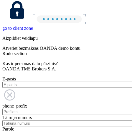
go to client zone
Aizpildiet veidlapu
Atveriet bezmaksas OANDA demo kontu
Rodo section
Kas ir personas datu pārzinis?
OANDA TMS Brokers S.A.
E-pasts
phone_prefix
Tālruņa numurs
Parole