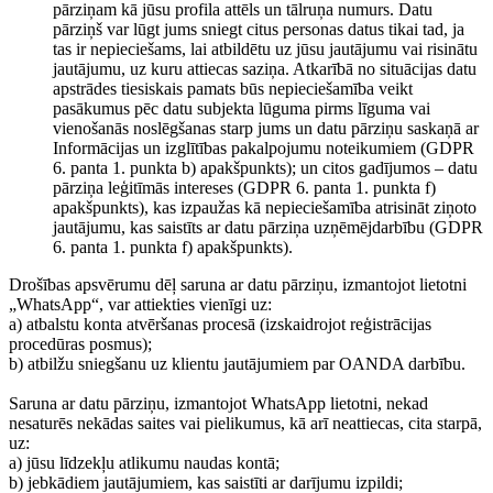
pārziņam kā jūsu profila attēls un tālruņa numurs. Datu
pārziņš var lūgt jums sniegt citus personas datus tikai tad, ja
tas ir nepieciešams, lai atbildētu uz jūsu jautājumu vai risinātu
jautājumu, uz kuru attiecas saziņa. Atkarībā no situācijas datu
apstrādes tiesiskais pamats būs nepieciešamība veikt
pasākumus pēc datu subjekta lūguma pirms līguma vai
vienošanās noslēgšanas starp jums un datu pārziņu saskaņā ar
Informācijas un izglītības pakalpojumu noteikumiem (GDPR
6. panta 1. punkta b) apakšpunkts); un citos gadījumos – datu
pārziņa leģitīmās intereses (GDPR 6. panta 1. punkta f)
apakšpunkts), kas izpaužas kā nepieciešamība atrisināt ziņoto
jautājumu, kas saistīts ar datu pārziņa uzņēmējdarbību (GDPR
6. panta 1. punkta f) apakšpunkts).
Drošības apsvērumu dēļ saruna ar datu pārziņu, izmantojot lietotni
„WhatsApp“, var attiekties vienīgi uz:
a) atbalstu konta atvēršanas procesā (izskaidrojot reģistrācijas
procedūras posmus);
b) atbilžu sniegšanu uz klientu jautājumiem par OANDA darbību.
Saruna ar datu pārziņu, izmantojot WhatsApp lietotni, nekad
nesaturēs nekādas saites vai pielikumus, kā arī neattiecas, cita starpā,
uz:
a) jūsu līdzekļu atlikumu naudas kontā;
b) jebkādiem jautājumiem, kas saistīti ar darījumu izpildi;