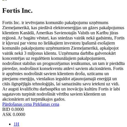
Fortis Inc.
Fortis Inc. ir ievērojams komunālo pakalpojumu uzņēmums
Ziemeļamerikā, kas piedāvā elektroenerģijas un gāzes pakalpojumus
klientiem Kanādā, Amerikas Savienotajās Valstīs un Karību jūras
reģionā. Ar bagātu vēsturi, kas sniedzas vairāk nekā gadsimtu, Fortis
ir kļuvusi par vienu no lielākajiem investoru īpašumā esošajiem
komunālo pakalpojumu uzņēmumiem Ziemeļamerikā, apkalpojot
vairāk nekā 3 miljonus klientu. Uzņēmuma darbība galvenokārt
koncentrējas uz regulētiem komunālajiem pakalpojumiem,
nodrošinot stabilus un prognozējamus ienākumus, un tam ir pierādīta
pieredze, nodrošinot konsekventu atdevi saviem akcionāriem. Fortis
ir apņēmies nodrošināt saviem klientiem drošu, uzticamu un
pieejamu enerģiju, vienlaikus ieguldot atjaunojamajā enerģijā un
citās ilgtspējīgās tehnoloģijās, lai samazinātu savu ietekmi uz vidi.
Ar augsti kvalificētu darbaspēku un inovāciju kultūru Fortis ir labi
sagatavots turpināt nodrošināt vērtību saviem klientiem un
akcionāriem arī turpmākajos gados.
Pārdošanas cena
Pirkšanas cena
BID
0.0000
ASK
0.0000
1H