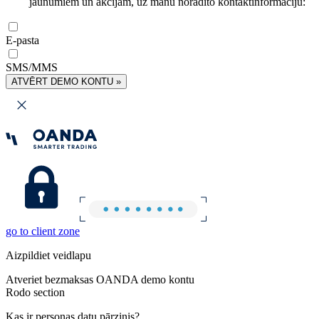
jaunumiem un akcijām, uz manu norādīto kontaktinformāciju:
E-pasta
SMS/MMS
ATVĒRT DEMO KONTU »
go to client zone
Aizpildiet veidlapu
Atveriet bezmaksas OANDA demo kontu
Rodo section
Kas ir personas datu pārzinis?