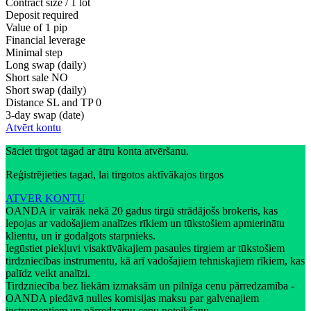
Contract size / 1 lot
Deposit required
Value of 1 pip
Financial leverage
Minimal step
Long swap (daily)
Short sale
NO
Short swap (daily)
Distance SL and TP
0
3-day swap (date)
Atvērt kontu
Sāciet tirgot tagad ar ātru konta atvēršanu.
Reģistrējieties tagad, lai tirgotos aktīvākajos tirgos
ATVER KONTU
OANDA ir vairāk nekā 20 gadus tirgū strādājošs brokeris, kas
lepojas ar vadošajiem analīzes rīkiem un tūkstošiem apmierinātu
klientu, un ir godalgots starpnieks.
Iegūstiet piekļuvi visaktīvākajiem pasaules tirgiem ar tūkstošiem
tirdzniecības instrumentu, kā arī vadošajiem tehniskajiem rīkiem, kas
palīdz veikt analīzi.
Tirdzniecība bez liekām izmaksām un pilnīga cenu pārredzamība -
OANDA piedāvā nulles komisijas maksu par galvenajiem
instrumentiem un pārredzamu cenu noteikšanu.