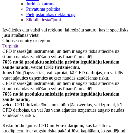
Juridiska atruna
Privātuma politika
Piekļūstamības deklarācija
Sīkfailu iestatījumi
Izvēlieties citu valsti vai reģionu, lai redzētu saturu, kas ir specifisks
jūsu atrašanās vietai.
Choose country or region
Turpināt
CFD ir sarežģīti instrumenti, un tiem ir augsts risks attiecībā uz
strauju naudas zaudēšanu sviras finansējuma dēļ.
76% no šā produktu sniedzēja privāto ieguldītāju kontiem
zaudē naudu, veicot CFD tirdzniecību.
Jums būtu jāapsver tas, vai izprotat, kā CFD darbojas, un vai Jūs
varat atļauties uzņemties augsto naudas zaudēšanas risku.
CFD ir sarežģīti instrumenti, un tiem ir augsts risks attiecībā uz
strauju naudas zaudēšanu sviras finansējuma dēļ.
76% no šā produktu sniedzēja privāto ieguldītāju kontiem
zaudē naudu,
veicot CFD tirdzniecību. Jums būtu jāapsver tas, vai izprotat, kā
CFD darbojas, un vai Jūs varat atļauties uzņemties augsto naudas
zaudēšanas risku.
Risku brīdinājums: CFD un Forex darījumi, kas balstīti uz
kredītplecu, ir ar augstu riska pakāpi Jūsu kapitālam, jo zaudējumi