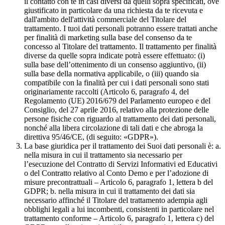
il contatto con te in casi diversi da quelli sopra specificati, ove
giustificato in particolare da una richiesta da te ricevuta e
dall'ambito dell'attività commerciale del Titolare del
trattamento. I tuoi dati personali potranno essere trattati anche
per finalità di marketing sulla base del consenso da te
concesso al Titolare del trattamento. Il trattamento per finalità
diverse da quelle sopra indicate potrà essere effettuato: (i)
sulla base dell’ottenimento di un consenso aggiuntivo, (ii)
sulla base della normativa applicabile, o (iii) quando sia
compatibile con la finalità per cui i dati personali sono stati
originariamente raccolti (Articolo 6, paragrafo 4, del
Regolamento (UE) 2016/679 del Parlamento europeo e del
Consiglio, del 27 aprile 2016, relativo alla protezione delle
persone fisiche con riguardo al trattamento dei dati personali,
nonché alla libera circolazione di tali dati e che abroga la
direttiva 95/46/CE, (di seguito: «GDPR»).
La base giuridica per il trattamento dei Suoi dati personali è: a.
nella misura in cui il trattamento sia necessario per
l’esecuzione del Contratto di Servizi Informativi ed Educativi
o del Contratto relativo al Conto Demo e per l’adozione di
misure precontrattuali – Articolo 6, paragrafo 1, lettera b del
GDPR; b. nella misura in cui il trattamento dei dati sia
necessario affinché il Titolare del trattamento adempia agli
obblighi legali a lui incombenti, consistenti in particolare nel
trattamento conforme – Articolo 6, paragrafo 1, lettera c) del