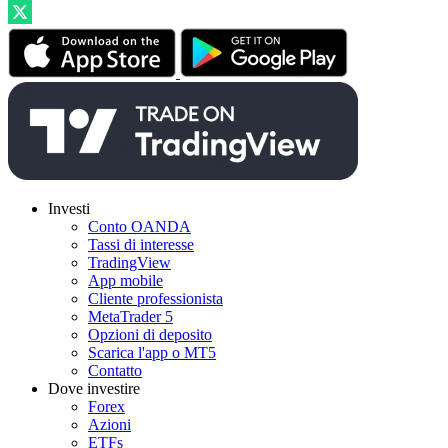
Investi
Conto OANDA
Tassi di interesse
TradingView
App mobile
Cliente professionista
MetaTrader 5
Opzioni di deposito
Scarica l'app o MT5
Contatto
Dove investire
Forex
Azioni
ETFs