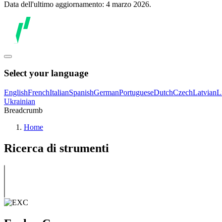
Data dell'ultimo aggiornamento: 4 marzo 2026.
Select your language
English
French
Italian
Spanish
German
Portuguese
Dutch
Czech
Latvian
L
Ukrainian
Breadcrumb
Home
Ricerca di strumenti