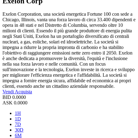
Exelon Corp
Exelon Corporation, una società energetica Fortune 100 con sede a
Chicago, Illinois, vanta una forza lavoro di circa 33.400 dipendenti e
opera in 48 stati e nel Distretto di Columbia, servendo oltre 10
milioni di clienti. Essendo il più grande produttore di energia pulita
negli Stati Uniti, Exelon ha un portafoglio diversificato di centrali
nucleari, a gas, eoliche, solari ed idroelettriche. La società si
impegna a ridurre la propria impronta di carbonio e ha stabilito
l'obiettivo di raggiungere emissioni nette zero entro il 2050. Exelon
è anche dedicata a promuovere la diversità, l'equità e l'inclusione
nella sua forza lavoro e nelle comunità. Con un focus
sull'innovazione e la tecnologia, Exelon investe in ricerca e sviluppo
per migliorare l'efficienza energetica e l'affidabilità. La società si
impegna a fornire energia sicura, affidabile ed economica ai propri
clienti, essendo anche un cittadino aziendale responsabile.
Vendi
Acquista
BID
0.0000
ASK
0.0000
1H
1D
7D
30D
6M