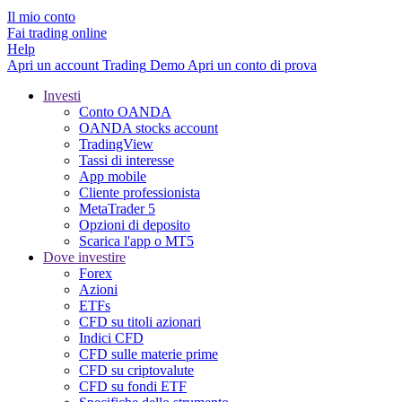
Il mio conto
Fai trading online
Help
Apri un account
Trading
Demo
Apri un conto di prova
Investi
Conto OANDA
OANDA stocks account
TradingView
Tassi di interesse
App mobile
Cliente professionista
MetaTrader 5
Opzioni di deposito
Scarica l'app o MT5
Dove investire
Forex
Azioni
ETFs
CFD su titoli azionari
Indici CFD
CFD sulle materie prime
CFD su criptovalute
CFD su fondi ETF