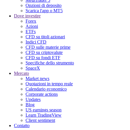
MetaTrader 5
Opzioni di deposito
Scarica l'app o MT5
Dove investire
Forex
Azioni
ETFs
CFD su titoli azionari
Indici CFD
CFD sulle materie prime
CFD su criptovalute
CFD su fondi ETF
Specifiche dello strumento
SpaceX
Mercato
Market news
Quotazioni in tempo reale
Calendario economico
Corporate actions
Updates
Blog
US earnings season
Learn TradingView
Client sentiment
Contatto