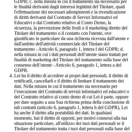
GDPR; c. nella misura in cui il trattamento sia necessario per
le finalità derivanti dagli interessi legittimi del Titolare, quali
l'effettuazione dei necessari adempimenti e la rivendicazione
di diritti derivanti dal Contratto di Servizi Informativi ed
Educativi o dal Contratto relativo al Conto Demo, la
sicurezza, la prevenzione delle frodi o il marketing diretto del
Titolare del trattamento o il contatto con l'utente, ove
giustificato in particolare da una richiesta ricevuta dall'utente e
dall'ambito dell'attività commerciale del Titolare del
trattamento - Articolo 6, paragrafo 1, lettera f del GDPR; d.
nella misura in cui i dati personali dell’utente siano trattati per
finalità di marketing del Titolare del trattamento sulla base del
consenso dell’utente - Articolo 6, paragrafo 1, lettera a del
GDPR.
Lei ha il diritto di accedere ai propri dati personali, il diritto di
rettificarli, cancellarli e il diritto di limitare il trattamento dei
dati. Nella misura in cui il trattamento sia necessario per
l’esecuzione del Contratto di servizi informativi ed educativi o
del Contratto relativo al conto demo di cui Lei è parte, oppure
per dare seguito a una Sua richiesta prima della conclusione di
tali contratti (articolo 6, paragrafo 1, lettera b del GDPR), Lei
ha anche il diritto alla portabilità dei dati. In qualsiasi
momento, hai il diritto di opporti, per motivi connessi alla tua
situazione particolare, all'utilizzo dei tuoi dati personali se il
Titolare del trattamento tratta i tuoi dati personali sulla base del