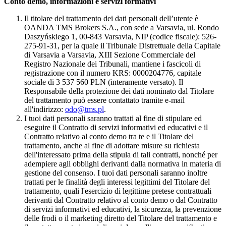
Conto demo, informazioni e servizi formativi
Il titolare del trattamento dei dati personali dell’utente è
OANDA TMS Brokers S.A., con sede a Varsavia, ul. Rondo
Daszyńskiego 1, 00-843 Varsavia, NIP (codice fiscale): 526-
275-91-31, per la quale il Tribunale Distrettuale della Capitale
di Varsavia a Varsavia, XIII Sezione Commerciale del
Registro Nazionale dei Tribunali, mantiene i fascicoli di
registrazione con il numero KRS: 0000204776, capitale
sociale di 3 537 560 PLN (interamente versato). Il
Responsabile della protezione dei dati nominato dal Titolare
del trattamento può essere contattato tramite e-mail
all'indirizzo:
odo@tms.pl
.
I tuoi dati personali saranno trattati al fine di stipulare ed
eseguire il Contratto di servizi informativi ed educativi e il
Contratto relativo al conto demo tra te e il Titolare del
trattamento, anche al fine di adottare misure su richiesta
dell'interessato prima della stipula di tali contratti, nonché per
adempiere agli obblighi derivanti dalla normativa in materia di
gestione del consenso. I tuoi dati personali saranno inoltre
trattati per le finalità degli interessi legittimi del Titolare del
trattamento, quali l'esercizio di legittime pretese contrattuali
derivanti dal Contratto relativo al conto demo o dal Contratto
di servizi informativi ed educativi, la sicurezza, la prevenzione
delle frodi o il marketing diretto del Titolare del trattamento e