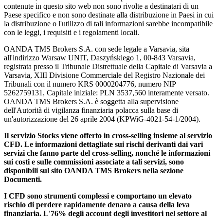
contenute in questo sito web non sono rivolte a destinatari di un
Paese specifico e non sono destinate alla distribuzione in Paesi in cui
la distribuzione o l'utilizzo di tali informazioni sarebbe incompatibile
con le leggi, i requisiti e i regolamenti locali.
OANDA TMS Brokers S.A. con sede legale a Varsavia, sita
all'indirizzo Warsaw UNIT, Daszyńskiego 1, 00-843 Varsavia,
registrata presso il Tribunale Distrettuale della Capitale di Varsavia a
Varsavia, XIII Divisione Commerciale del Registro Nazionale dei
Tribunali con il numero KRS 0000204776, numero NIP
5262759131, Capitale iniziale: PLN 3537,560 interamente versato.
OANDA TMS Brokers S.A. è soggetta alla supervisione
dell'Autorità di vigilanza finanziaria polacca sulla base di
un'autorizzazione del 26 aprile 2004 (KPWiG-4021-54-1/2004).
Il servizio Stocks viene offerto in cross-selling insieme al servizio
CFD. Le informazioni dettagliate sui rischi derivanti dai vari
servizi che fanno parte del cross-selling, nonché le informazioni
sui costi e sulle commissioni associate a tali servizi, sono
disponibili sul sito OANDA TMS Brokers nella sezione
Documenti.
I CFD sono strumenti complessi e comportano un elevato
rischio di perdere rapidamente denaro a causa della leva
finanziaria. L'76% degli account degli investitori nel settore al