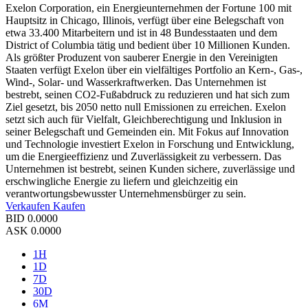
Exelon Corporation, ein Energieunternehmen der Fortune 100 mit
Hauptsitz in Chicago, Illinois, verfügt über eine Belegschaft von
etwa 33.400 Mitarbeitern und ist in 48 Bundesstaaten und dem
District of Columbia tätig und bedient über 10 Millionen Kunden.
Als größter Produzent von sauberer Energie in den Vereinigten
Staaten verfügt Exelon über ein vielfältiges Portfolio an Kern-, Gas-,
Wind-, Solar- und Wasserkraftwerken. Das Unternehmen ist
bestrebt, seinen CO2-Fußabdruck zu reduzieren und hat sich zum
Ziel gesetzt, bis 2050 netto null Emissionen zu erreichen. Exelon
setzt sich auch für Vielfalt, Gleichberechtigung und Inklusion in
seiner Belegschaft und Gemeinden ein. Mit Fokus auf Innovation
und Technologie investiert Exelon in Forschung und Entwicklung,
um die Energieeffizienz und Zuverlässigkeit zu verbessern. Das
Unternehmen ist bestrebt, seinen Kunden sichere, zuverlässige und
erschwingliche Energie zu liefern und gleichzeitig ein
verantwortungsbewusster Unternehmensbürger zu sein.
Verkaufen
Kaufen
BID
0.0000
ASK
0.0000
1H
1D
7D
30D
6M