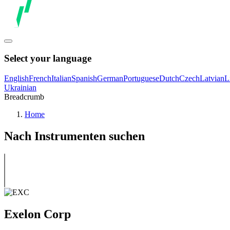
Select your language
English
French
Italian
Spanish
German
Portuguese
Dutch
Czech
Latvian
L
Ukrainian
Breadcrumb
Home
Nach Instrumenten suchen
Exelon Corp