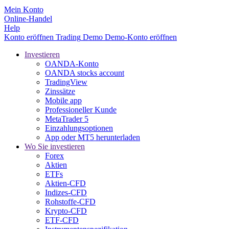
Mein Konto
Online-Handel
Help
Konto eröffnen
Trading
Demo
Demo-Konto eröffnen
Investieren
OANDA-Konto
OANDA stocks account
TradingView
Zinssätze
Mobile app
Professioneller Kunde
MetaTrader 5
Einzahlungsoptionen
App oder MT5 herunterladen
Wo Sie investieren
Forex
Aktien
ETFs
Aktien-CFD
Indizes-CFD
Rohstoffe-CFD
Krypto-CFD
ETF-CFD