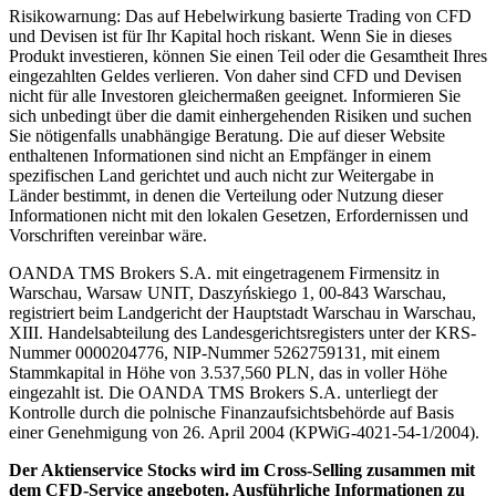
Risikowarnung: Das auf Hebelwirkung basierte Trading von CFD
und Devisen ist für Ihr Kapital hoch riskant. Wenn Sie in dieses
Produkt investieren, können Sie einen Teil oder die Gesamtheit Ihres
eingezahlten Geldes verlieren. Von daher sind CFD und Devisen
nicht für alle Investoren gleichermaßen geeignet. Informieren Sie
sich unbedingt über die damit einhergehenden Risiken und suchen
Sie nötigenfalls unabhängige Beratung. Die auf dieser Website
enthaltenen Informationen sind nicht an Empfänger in einem
spezifischen Land gerichtet und auch nicht zur Weitergabe in
Länder bestimmt, in denen die Verteilung oder Nutzung dieser
Informationen nicht mit den lokalen Gesetzen, Erfordernissen und
Vorschriften vereinbar wäre.
OANDA TMS Brokers S.A. mit eingetragenem Firmensitz in
Warschau, Warsaw UNIT, Daszyńskiego 1, 00-843 Warschau,
registriert beim Landgericht der Hauptstadt Warschau in Warschau,
XIII. Handelsabteilung des Landesgerichtsregisters unter der KRS-
Nummer 0000204776, NIP-Nummer 5262759131, mit einem
Stammkapital in Höhe von 3.537,560 PLN, das in voller Höhe
eingezahlt ist. Die OANDA TMS Brokers S.A. unterliegt der
Kontrolle durch die polnische Finanzaufsichtsbehörde auf Basis
einer Genehmigung von 26. April 2004 (KPWiG-4021-54-1/2004).
Der Aktienservice Stocks wird im Cross-Selling zusammen mit
dem CFD-Service angeboten. Ausführliche Informationen zu