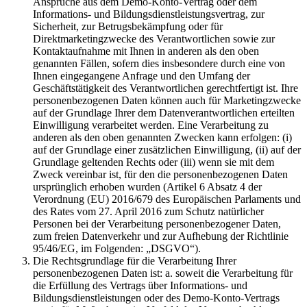
Ansprüche aus dem Demo-Konto-Vertrag oder dem
Informations- und Bildungsdienstleistungsvertrag, zur
Sicherheit, zur Betrugsbekämpfung oder für
Direktmarketingzwecke des Verantwortlichen sowie zur
Kontaktaufnahme mit Ihnen in anderen als den oben
genannten Fällen, sofern dies insbesondere durch eine von
Ihnen eingegangene Anfrage und den Umfang der
Geschäftstätigkeit des Verantwortlichen gerechtfertigt ist. Ihre
personenbezogenen Daten können auch für Marketingzwecke
auf der Grundlage Ihrer dem Datenverantwortlichen erteilten
Einwilligung verarbeitet werden. Eine Verarbeitung zu
anderen als den oben genannten Zwecken kann erfolgen: (i)
auf der Grundlage einer zusätzlichen Einwilligung, (ii) auf der
Grundlage geltenden Rechts oder (iii) wenn sie mit dem
Zweck vereinbar ist, für den die personenbezogenen Daten
ursprünglich erhoben wurden (Artikel 6 Absatz 4 der
Verordnung (EU) 2016/679 des Europäischen Parlaments und
des Rates vom 27. April 2016 zum Schutz natürlicher
Personen bei der Verarbeitung personenbezogener Daten,
zum freien Datenverkehr und zur Aufhebung der Richtlinie
95/46/EG, im Folgenden: „DSGVO“).
Die Rechtsgrundlage für die Verarbeitung Ihrer
personenbezogenen Daten ist: a. soweit die Verarbeitung für
die Erfüllung des Vertrags über Informations- und
Bildungsdienstleistungen oder des Demo-Konto-Vertrags