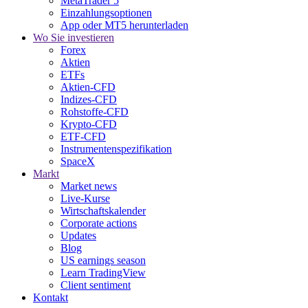
MetaTrader 5
Einzahlungsoptionen
App oder MT5 herunterladen
Wo Sie investieren
Forex
Aktien
ETFs
Aktien-CFD
Indizes-CFD
Rohstoffe-CFD
Krypto-CFD
ETF-CFD
Instrumentenspezifikation
SpaceX
Markt
Market news
Live-Kurse
Wirtschaftskalender
Corporate actions
Updates
Blog
US earnings season
Learn TradingView
Client sentiment
Kontakt