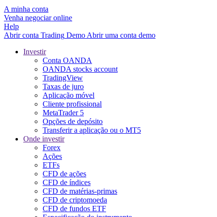
A minha conta
Venha negociar online
Help
Abrir conta
Trading
Demo
Abrir uma conta demo
Investir
Conta OANDA
OANDA stocks account
TradingView
Taxas de juro
Aplicação móvel
Cliente profissional
MetaTrader 5
Opções de depósito
Transferir a aplicação ou o MT5
Onde investir
Forex
Ações
ETFs
CFD de ações
CFD de índices
CFD de matérias-primas
CFD de criptomoeda
CFD de fundos ETF