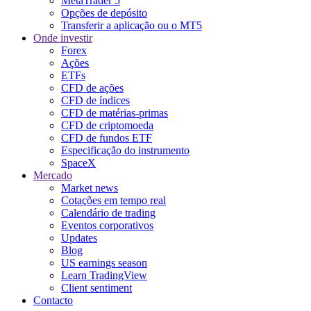
MetaTrader 5
Opções de depósito
Transferir a aplicação ou o MT5
Onde investir
Forex
Ações
ETFs
CFD de ações
CFD de índices
CFD de matérias-primas
CFD de criptomoeda
CFD de fundos ETF
Especificação do instrumento
SpaceX
Mercado
Market news
Cotações em tempo real
Calendário de trading
Eventos corporativos
Updates
Blog
US earnings season
Learn TradingView
Client sentiment
Contacto