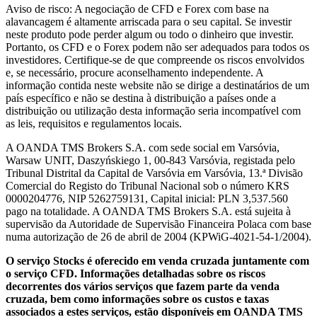
Aviso de risco: A negociação de CFD e Forex com base na
alavancagem é altamente arriscada para o seu capital. Se investir
neste produto pode perder algum ou todo o dinheiro que investir.
Portanto, os CFD e o Forex podem não ser adequados para todos os
investidores. Certifique-se de que compreende os riscos envolvidos
e, se necessário, procure aconselhamento independente. A
informação contida neste website não se dirige a destinatários de um
país específico e não se destina à distribuição a países onde a
distribuição ou utilização desta informação seria incompatível com
as leis, requisitos e regulamentos locais.
A OANDA TMS Brokers S.A. com sede social em Varsóvia,
Warsaw UNIT, Daszyńskiego 1, 00-843 Varsóvia, registada pelo
Tribunal Distrital da Capital de Varsóvia em Varsóvia, 13.ª Divisão
Comercial do Registo do Tribunal Nacional sob o número KRS
0000204776, NIP 5262759131, Capital inicial: PLN 3,537.560
pago na totalidade. A OANDA TMS Brokers S.A. está sujeita à
supervisão da Autoridade de Supervisão Financeira Polaca com base
numa autorização de 26 de abril de 2004 (KPWiG-4021-54-1/2004).
O serviço Stocks é oferecido em venda cruzada juntamente com
o serviço CFD. Informações detalhadas sobre os riscos
decorrentes dos vários serviços que fazem parte da venda
cruzada, bem como informações sobre os custos e taxas
associados a estes serviços, estão disponíveis em OANDA TMS