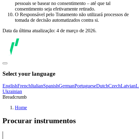
pessoais se basear no consentimento – até que tal
consentimento seja efetivamente retirado.
O Responsável pelo Tratamento não utilizará processos de
tomada de decisão automatizados contra si.
Data da última atualização: 4 de março de 2026.
Select your language
English
French
Italian
Spanish
German
Portuguese
Dutch
Czech
Latvian
L
Ukrainian
Breadcrumb
Home
Procurar instrumentos