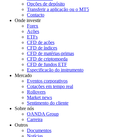
Opções de depósito
Transferir a aplicação ou o MT5
Contacto
Onde investir
Forex
Ações
ETFs
CFD de ações
CFD de índices
CFD de matérias-primas
CFD de criptomoeda
CFD de fundos ETF
Especificação do instrumento
Mercado
Eventos corporativos
Cotações em tempo real
Rollovers
Market news
Sentimento do cliente
Sobre nós
OANDA Group
Carreira
Outros
Documentos
Notícias