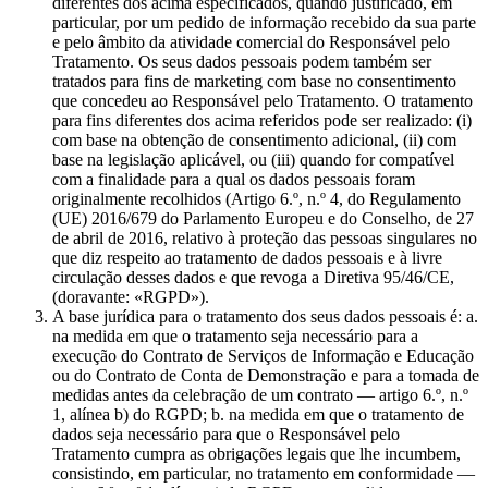
diferentes dos acima especificados, quando justificado, em
particular, por um pedido de informação recebido da sua parte
e pelo âmbito da atividade comercial do Responsável pelo
Tratamento. Os seus dados pessoais podem também ser
tratados para fins de marketing com base no consentimento
que concedeu ao Responsável pelo Tratamento. O tratamento
para fins diferentes dos acima referidos pode ser realizado: (i)
com base na obtenção de consentimento adicional, (ii) com
base na legislação aplicável, ou (iii) quando for compatível
com a finalidade para a qual os dados pessoais foram
originalmente recolhidos (Artigo 6.º, n.º 4, do Regulamento
(UE) 2016/679 do Parlamento Europeu e do Conselho, de 27
de abril de 2016, relativo à proteção das pessoas singulares no
que diz respeito ao tratamento de dados pessoais e à livre
circulação desses dados e que revoga a Diretiva 95/46/CE,
(doravante: «RGPD»).
A base jurídica para o tratamento dos seus dados pessoais é: a.
na medida em que o tratamento seja necessário para a
execução do Contrato de Serviços de Informação e Educação
ou do Contrato de Conta de Demonstração e para a tomada de
medidas antes da celebração de um contrato — artigo 6.º, n.º
1, alínea b) do RGPD; b. na medida em que o tratamento de
dados seja necessário para que o Responsável pelo
Tratamento cumpra as obrigações legais que lhe incumbem,
consistindo, em particular, no tratamento em conformidade —