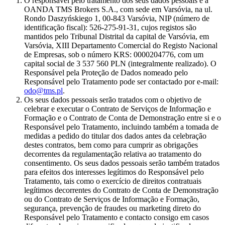
O responsável pelo tratamento dos seus dados pessoais é a
OANDA TMS Brokers S.A., com sede em Varsóvia, na ul.
Rondo Daszyńskiego 1, 00-843 Varsóvia, NIP (número de
identificação fiscal): 526-275-91-31, cujos registos são
mantidos pelo Tribunal Distrital da capital de Varsóvia, em
Varsóvia, XIII Departamento Comercial do Registo Nacional
de Empresas, sob o número KRS: 0000204776, com um
capital social de 3 537 560 PLN (integralmente realizado). O
Responsável pela Proteção de Dados nomeado pelo
Responsável pelo Tratamento pode ser contactado por e-mail:
odo@tms.pl
.
Os seus dados pessoais serão tratados com o objetivo de
celebrar e executar o Contrato de Serviços de Informação e
Formação e o Contrato de Conta de Demonstração entre si e o
Responsável pelo Tratamento, incluindo também a tomada de
medidas a pedido do titular dos dados antes da celebração
destes contratos, bem como para cumprir as obrigações
decorrentes da regulamentação relativa ao tratamento do
consentimento. Os seus dados pessoais serão também tratados
para efeitos dos interesses legítimos do Responsável pelo
Tratamento, tais como o exercício de direitos contratuais
legítimos decorrentes do Contrato de Conta de Demonstração
ou do Contrato de Serviços de Informação e Formação,
segurança, prevenção de fraudes ou marketing direto do
Responsável pelo Tratamento e contacto consigo em casos