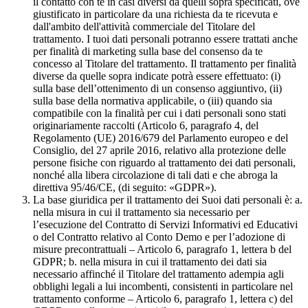
il contatto con te in casi diversi da quelli sopra specificati, ove
giustificato in particolare da una richiesta da te ricevuta e
dall'ambito dell'attività commerciale del Titolare del
trattamento. I tuoi dati personali potranno essere trattati anche
per finalità di marketing sulla base del consenso da te
concesso al Titolare del trattamento. Il trattamento per finalità
diverse da quelle sopra indicate potrà essere effettuato: (i)
sulla base dell’ottenimento di un consenso aggiuntivo, (ii)
sulla base della normativa applicabile, o (iii) quando sia
compatibile con la finalità per cui i dati personali sono stati
originariamente raccolti (Articolo 6, paragrafo 4, del
Regolamento (UE) 2016/679 del Parlamento europeo e del
Consiglio, del 27 aprile 2016, relativo alla protezione delle
persone fisiche con riguardo al trattamento dei dati personali,
nonché alla libera circolazione di tali dati e che abroga la
direttiva 95/46/CE, (di seguito: «GDPR»).
La base giuridica per il trattamento dei Suoi dati personali è: a.
nella misura in cui il trattamento sia necessario per
l’esecuzione del Contratto di Servizi Informativi ed Educativi
o del Contratto relativo al Conto Demo e per l’adozione di
misure precontrattuali – Articolo 6, paragrafo 1, lettera b del
GDPR; b. nella misura in cui il trattamento dei dati sia
necessario affinché il Titolare del trattamento adempia agli
obblighi legali a lui incombenti, consistenti in particolare nel
trattamento conforme – Articolo 6, paragrafo 1, lettera c) del