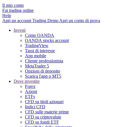
Il mio conto
Fai trading online
Help
Apri un account
Trading
Demo
Apri un conto di prova
Investi
Conto OANDA
OANDA stocks account
TradingView
Tassi di interesse
App mobile
Cliente professionista
MetaTrader 5
Opzioni di deposito
Scarica l'app o MT5
Dove investire
Forex
Azioni
ETFs
CFD su titoli azionari
Indici CFD
CFD sulle materie prime
CFD su criptovalute
CFD su fondi ETF