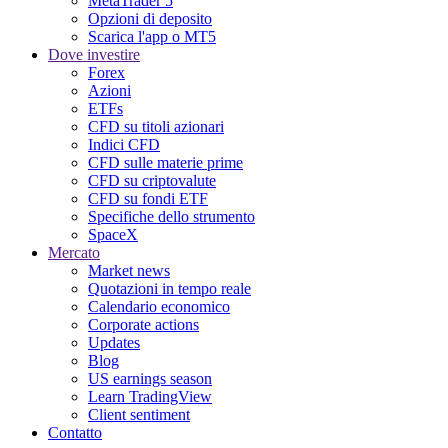
MetaTrader 5
Opzioni di deposito
Scarica l'app o MT5
Dove investire
Forex
Azioni
ETFs
CFD su titoli azionari
Indici CFD
CFD sulle materie prime
CFD su criptovalute
CFD su fondi ETF
Specifiche dello strumento
SpaceX
Mercato
Market news
Quotazioni in tempo reale
Calendario economico
Corporate actions
Updates
Blog
US earnings season
Learn TradingView
Client sentiment
Contatto