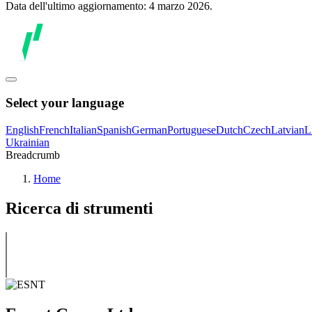
Data dell'ultimo aggiornamento: 4 marzo 2026.
Select your language
English
French
Italian
Spanish
German
Portuguese
Dutch
Czech
Latvian
L
Ukrainian
Breadcrumb
Home
Ricerca di strumenti