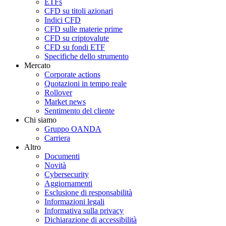
ETFs
CFD su titoli azionari
Indici CFD
CFD sulle materie prime
CFD su criptovalute
CFD su fondi ETF
Specifiche dello strumento
Mercato
Corporate actions
Quotazioni in tempo reale
Rollover
Market news
Sentimento del cliente
Chi siamo
Gruppo OANDA
Carriera
Altro
Documenti
Novità
Cybersecurity
Aggiornamenti
Esclusione di responsabilità
Informazioni legali
Informativa sulla privacy
Dichiarazione di accessibilità