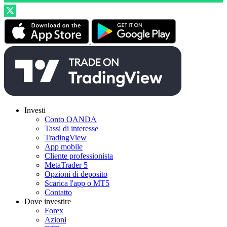
Investi
Conto OANDA
Tassi di interesse
TradingView
App mobile
Cliente professionista
MetaTrader 5
Opzioni di deposito
Scarica l'app o MT5
Contatto
Dove investire
Forex
Azioni