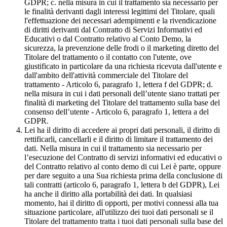
GDPR; c. nella misura in cui il trattamento sia necessario per
le finalità derivanti dagli interessi legittimi del Titolare, quali
l'effettuazione dei necessari adempimenti e la rivendicazione
di diritti derivanti dal Contratto di Servizi Informativi ed
Educativi o dal Contratto relativo al Conto Demo, la
sicurezza, la prevenzione delle frodi o il marketing diretto del
Titolare del trattamento o il contatto con l'utente, ove
giustificato in particolare da una richiesta ricevuta dall'utente e
dall'ambito dell'attività commerciale del Titolare del
trattamento - Articolo 6, paragrafo 1, lettera f del GDPR; d.
nella misura in cui i dati personali dell’utente siano trattati per
finalità di marketing del Titolare del trattamento sulla base del
consenso dell’utente - Articolo 6, paragrafo 1, lettera a del
GDPR.
Lei ha il diritto di accedere ai propri dati personali, il diritto di
rettificarli, cancellarli e il diritto di limitare il trattamento dei
dati. Nella misura in cui il trattamento sia necessario per
l’esecuzione del Contratto di servizi informativi ed educativi o
del Contratto relativo al conto demo di cui Lei è parte, oppure
per dare seguito a una Sua richiesta prima della conclusione di
tali contratti (articolo 6, paragrafo 1, lettera b del GDPR), Lei
ha anche il diritto alla portabilità dei dati. In qualsiasi
momento, hai il diritto di opporti, per motivi connessi alla tua
situazione particolare, all'utilizzo dei tuoi dati personali se il
Titolare del trattamento tratta i tuoi dati personali sulla base del