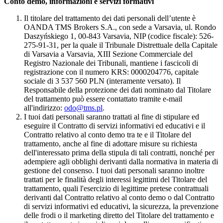
Conto demo, informazioni e servizi formativi
Il titolare del trattamento dei dati personali dell’utente è
OANDA TMS Brokers S.A., con sede a Varsavia, ul. Rondo
Daszyńskiego 1, 00-843 Varsavia, NIP (codice fiscale): 526-
275-91-31, per la quale il Tribunale Distrettuale della Capitale
di Varsavia a Varsavia, XIII Sezione Commerciale del
Registro Nazionale dei Tribunali, mantiene i fascicoli di
registrazione con il numero KRS: 0000204776, capitale
sociale di 3 537 560 PLN (interamente versato). Il
Responsabile della protezione dei dati nominato dal Titolare
del trattamento può essere contattato tramite e-mail
all'indirizzo:
odo@tms.pl
.
I tuoi dati personali saranno trattati al fine di stipulare ed
eseguire il Contratto di servizi informativi ed educativi e il
Contratto relativo al conto demo tra te e il Titolare del
trattamento, anche al fine di adottare misure su richiesta
dell'interessato prima della stipula di tali contratti, nonché per
adempiere agli obblighi derivanti dalla normativa in materia di
gestione del consenso. I tuoi dati personali saranno inoltre
trattati per le finalità degli interessi legittimi del Titolare del
trattamento, quali l'esercizio di legittime pretese contrattuali
derivanti dal Contratto relativo al conto demo o dal Contratto
di servizi informativi ed educativi, la sicurezza, la prevenzione
delle frodi o il marketing diretto del Titolare del trattamento e