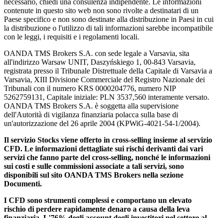
necessario, chiedi una consulenza indipendente. Le informazioni
contenute in questo sito web non sono rivolte a destinatari di un
Paese specifico e non sono destinate alla distribuzione in Paesi in cui
la distribuzione o l'utilizzo di tali informazioni sarebbe incompatibile
con le leggi, i requisiti e i regolamenti locali.
OANDA TMS Brokers S.A. con sede legale a Varsavia, sita
all'indirizzo Warsaw UNIT, Daszyńskiego 1, 00-843 Varsavia,
registrata presso il Tribunale Distrettuale della Capitale di Varsavia a
Varsavia, XIII Divisione Commerciale del Registro Nazionale dei
Tribunali con il numero KRS 0000204776, numero NIP
5262759131, Capitale iniziale: PLN 3537,560 interamente versato.
OANDA TMS Brokers S.A. è soggetta alla supervisione
dell'Autorità di vigilanza finanziaria polacca sulla base di
un'autorizzazione del 26 aprile 2004 (KPWiG-4021-54-1/2004).
Il servizio Stocks viene offerto in cross-selling insieme al servizio
CFD. Le informazioni dettagliate sui rischi derivanti dai vari
servizi che fanno parte del cross-selling, nonché le informazioni
sui costi e sulle commissioni associate a tali servizi, sono
disponibili sul sito OANDA TMS Brokers nella sezione
Documenti.
I CFD sono strumenti complessi e comportano un elevato
rischio di perdere rapidamente denaro a causa della leva
finanziaria. L'76% degli account degli investitori nel settore al