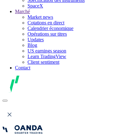
Spécification des instruments
SpaceX
Marché
Market news
Cotations en direct
Calendrier économique
Opérations sur titres
Updates
Blog
US earnings season
Learn TradingView
Client sentiment
Contact