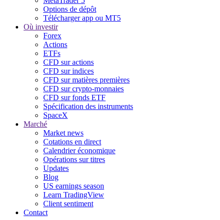
MetaTrader 5
Options de dépôt
Télécharger app ou MT5
Où investir
Forex
Actions
ETFs
CFD sur actions
CFD sur indices
CFD sur matières premières
CFD sur crypto-monnaies
CFD sur fonds ETF
Spécification des instruments
SpaceX
Marché
Market news
Cotations en direct
Calendrier économique
Opérations sur titres
Updates
Blog
US earnings season
Learn TradingView
Client sentiment
Contact