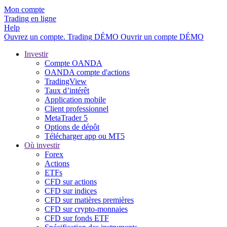
Mon compte
Trading en ligne
Help
Ouvrez un compte.
Trading
DÉMO
Ouvrir un compte DÉMO
Investir
Compte OANDA
OANDA compte d'actions
TradingView
Taux d’intérêt
Application mobile
Client professionnel
MetaTrader 5
Options de dépôt
Télécharger app ou MT5
Où investir
Forex
Actions
ETFs
CFD sur actions
CFD sur indices
CFD sur matières premières
CFD sur crypto-monnaies
CFD sur fonds ETF