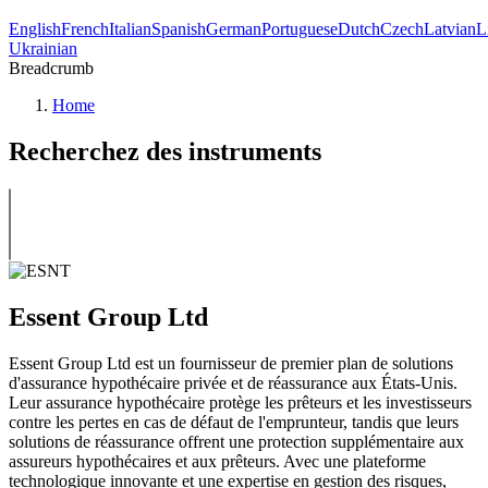
English
French
Italian
Spanish
German
Portuguese
Dutch
Czech
Latvian
L
Ukrainian
Breadcrumb
Home
Recherchez des instruments
Essent Group Ltd
Essent Group Ltd est un fournisseur de premier plan de solutions
d'assurance hypothécaire privée et de réassurance aux États-Unis.
Leur assurance hypothécaire protège les prêteurs et les investisseurs
contre les pertes en cas de défaut de l'emprunteur, tandis que leurs
solutions de réassurance offrent une protection supplémentaire aux
assureurs hypothécaires et aux prêteurs. Avec une plateforme
technologique innovante et une expertise en gestion des risques,