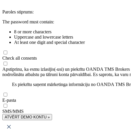
Paroles stiprums:
The password must contain:
8 or more characters
Uppercase and lowercase letters
At least one digit and special character
Check all consents
Apstiprinu, ka esmu izlasījis(-usi) un piekrītu OANDA TMS Brokers
nodrošinātu atbalstu pa tālruni konta pārvaldībai. Es saprotu, ka varu 
Es piekrītu saņemt mārketinga informāciju no OANDA TMS Brok
E-pasta
SMS/MMS
ATVĒRT DEMO KONTU »