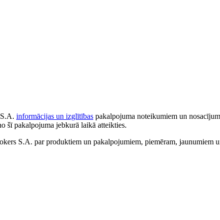
 S.A.
informācijas un izglītības
pakalpojuma noteikumiem un nosacījumiem
no šī pakalpojuma jebkurā laikā atteikties.
ers S.A. par produktiem un pakalpojumiem, piemēram, jaunumiem un 