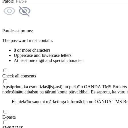
Parole
Paroles stiprums:
The password must contain:
8 or more characters
Uppercase and lowercase letters
At least one digit and special character
Check all consents
Apstiprinu, ka esmu izlasījis(-usi) un piekrītu OANDA TMS Brokers
nodrošinātu atbalstu pa tālruni konta pārvaldībai. Es saprotu, ka varu 
Es piekrītu saņemt mārketinga informāciju no OANDA TMS Brok
E-pasta
SMS/MMS