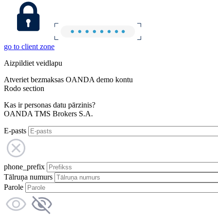
go to client zone
Aizpildiet veidlapu
Atveriet bezmaksas OANDA demo kontu
Rodo section
Kas ir personas datu pārzinis?
OANDA TMS Brokers S.A.
E-pasts
phone_prefix
Tālruņa numurs
Parole