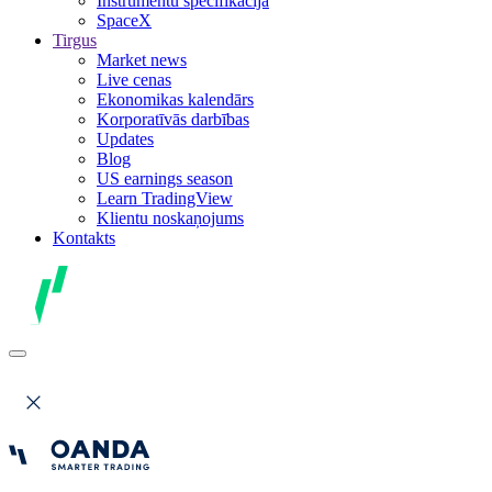
Instrumentu specifikācija
SpaceX
Tirgus
Market news
Live cenas
Ekonomikas kalendārs
Korporatīvās darbības
Updates
Blog
US earnings season
Learn TradingView
Klientu noskaņojums
Kontakts