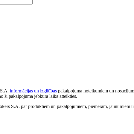
 S.A.
informācijas un izglītības
pakalpojuma noteikumiem un nosacījumiem
no šī pakalpojuma jebkurā laikā atteikties.
ers S.A. par produktiem un pakalpojumiem, piemēram, jaunumiem un 