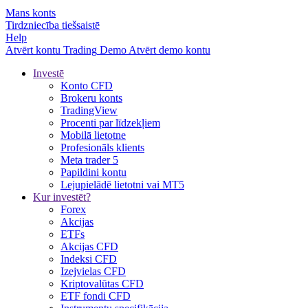
Mans konts
Tirdzniecība tiešsaistē
Help
Atvērt kontu
Trading
Demo
Atvērt demo kontu
Investē
Konto CFD
Brokeru konts
TradingView
Procenti par līdzekļiem
Mobilā lietotne
Profesionāls klients
Meta trader 5
Papildini kontu
Lejupielādē lietotni vai MT5
Kur investēt?
Forex
Akcijas
ETFs
Akcijas CFD
Indeksi CFD
Izejvielas CFD
Kriptovalūtas CFD
ETF fondi CFD