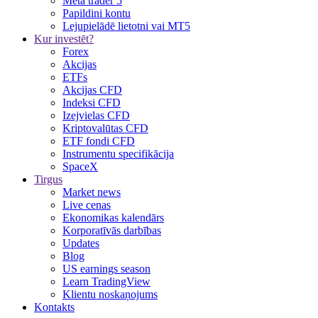
Meta trader 5
Papildini kontu
Lejupielādē lietotni vai MT5
Kur investēt?
Forex
Akcijas
ETFs
Akcijas CFD
Indeksi CFD
Izejvielas CFD
Kriptovalūtas CFD
ETF fondi CFD
Instrumentu specifikācija
SpaceX
Tirgus
Market news
Live cenas
Ekonomikas kalendārs
Korporatīvās darbības
Updates
Blog
US earnings season
Learn TradingView
Klientu noskaņojums
Kontakts