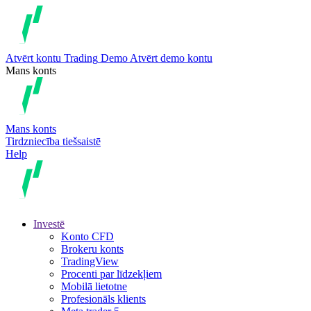
Atvērt kontu
Trading
Demo
Atvērt demo kontu
Mans konts
Mans konts
Tirdzniecība tiešsaistē
Help
Investē
Konto CFD
Brokeru konts
TradingView
Procenti par līdzekļiem
Mobilā lietotne
Profesionāls klients