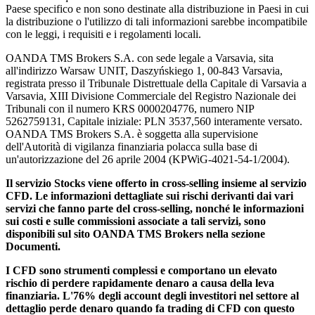
Paese specifico e non sono destinate alla distribuzione in Paesi in cui
la distribuzione o l'utilizzo di tali informazioni sarebbe incompatibile
con le leggi, i requisiti e i regolamenti locali.
OANDA TMS Brokers S.A. con sede legale a Varsavia, sita
all'indirizzo Warsaw UNIT, Daszyńskiego 1, 00-843 Varsavia,
registrata presso il Tribunale Distrettuale della Capitale di Varsavia a
Varsavia, XIII Divisione Commerciale del Registro Nazionale dei
Tribunali con il numero KRS 0000204776, numero NIP
5262759131, Capitale iniziale: PLN 3537,560 interamente versato.
OANDA TMS Brokers S.A. è soggetta alla supervisione
dell'Autorità di vigilanza finanziaria polacca sulla base di
un'autorizzazione del 26 aprile 2004 (KPWiG-4021-54-1/2004).
Il servizio Stocks viene offerto in cross-selling insieme al servizio
CFD. Le informazioni dettagliate sui rischi derivanti dai vari
servizi che fanno parte del cross-selling, nonché le informazioni
sui costi e sulle commissioni associate a tali servizi, sono
disponibili sul sito OANDA TMS Brokers nella sezione
Documenti.
I CFD sono strumenti complessi e comportano un elevato
rischio di perdere rapidamente denaro a causa della leva
finanziaria. L'76% degli account degli investitori nel settore al
dettaglio perde denaro quando fa trading di CFD con questo