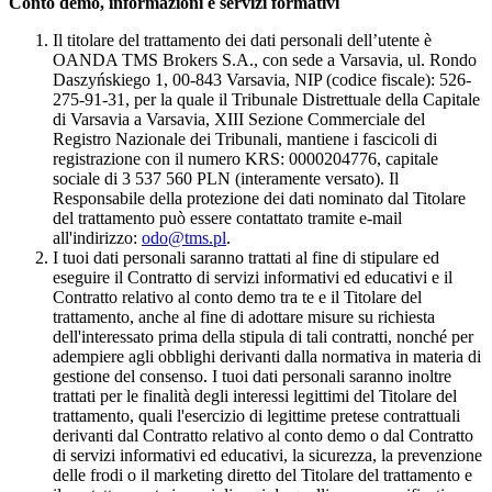
Conto demo, informazioni e servizi formativi
Il titolare del trattamento dei dati personali dell’utente è
OANDA TMS Brokers S.A., con sede a Varsavia, ul. Rondo
Daszyńskiego 1, 00-843 Varsavia, NIP (codice fiscale): 526-
275-91-31, per la quale il Tribunale Distrettuale della Capitale
di Varsavia a Varsavia, XIII Sezione Commerciale del
Registro Nazionale dei Tribunali, mantiene i fascicoli di
registrazione con il numero KRS: 0000204776, capitale
sociale di 3 537 560 PLN (interamente versato). Il
Responsabile della protezione dei dati nominato dal Titolare
del trattamento può essere contattato tramite e-mail
all'indirizzo:
odo@tms.pl
.
I tuoi dati personali saranno trattati al fine di stipulare ed
eseguire il Contratto di servizi informativi ed educativi e il
Contratto relativo al conto demo tra te e il Titolare del
trattamento, anche al fine di adottare misure su richiesta
dell'interessato prima della stipula di tali contratti, nonché per
adempiere agli obblighi derivanti dalla normativa in materia di
gestione del consenso. I tuoi dati personali saranno inoltre
trattati per le finalità degli interessi legittimi del Titolare del
trattamento, quali l'esercizio di legittime pretese contrattuali
derivanti dal Contratto relativo al conto demo o dal Contratto
di servizi informativi ed educativi, la sicurezza, la prevenzione
delle frodi o il marketing diretto del Titolare del trattamento e