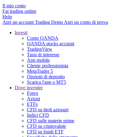
Il mio conto
Fai trading online
Help
Apri un account
Trading
Demo
Apri un conto di prova
Investi
Conto OANDA
OANDA stocks account
TradingView
Tassi di interesse
App mobile
Cliente professionista
MetaTrader 5
Opzioni di deposito
Scarica l'app o MT5
Dove investire
Forex
Azioni
ETFs
CFD su titoli azionari
Indici CFD
CFD sulle materie prime
CFD su criptovalute
CFD su fondi ETF