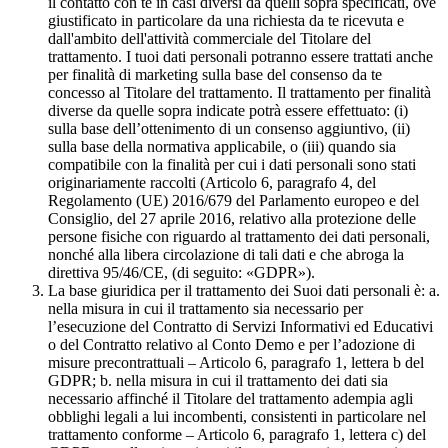
il contatto con te in casi diversi da quelli sopra specificati, ove
giustificato in particolare da una richiesta da te ricevuta e
dall'ambito dell'attività commerciale del Titolare del
trattamento. I tuoi dati personali potranno essere trattati anche
per finalità di marketing sulla base del consenso da te
concesso al Titolare del trattamento. Il trattamento per finalità
diverse da quelle sopra indicate potrà essere effettuato: (i)
sulla base dell’ottenimento di un consenso aggiuntivo, (ii)
sulla base della normativa applicabile, o (iii) quando sia
compatibile con la finalità per cui i dati personali sono stati
originariamente raccolti (Articolo 6, paragrafo 4, del
Regolamento (UE) 2016/679 del Parlamento europeo e del
Consiglio, del 27 aprile 2016, relativo alla protezione delle
persone fisiche con riguardo al trattamento dei dati personali,
nonché alla libera circolazione di tali dati e che abroga la
direttiva 95/46/CE, (di seguito: «GDPR»).
La base giuridica per il trattamento dei Suoi dati personali è: a.
nella misura in cui il trattamento sia necessario per
l’esecuzione del Contratto di Servizi Informativi ed Educativi
o del Contratto relativo al Conto Demo e per l’adozione di
misure precontrattuali – Articolo 6, paragrafo 1, lettera b del
GDPR; b. nella misura in cui il trattamento dei dati sia
necessario affinché il Titolare del trattamento adempia agli
obblighi legali a lui incombenti, consistenti in particolare nel
trattamento conforme – Articolo 6, paragrafo 1, lettera c) del