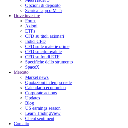
MetaTrader 5
Opzioni di deposito
Scarica l'app o MT5
Dove investire
Forex
Azioni
ETFs
CFD su titoli azionari
Indici CFD
CFD sulle materie prime
CFD su criptovalute
CFD su fondi ETF
Specifiche dello strumento
SpaceX
Mercato
Market news
Quotazioni in tempo reale
Calendario economico
Corporate actions
Updates
Blog
US earnings season
Learn TradingView
Client sentiment
Contatto