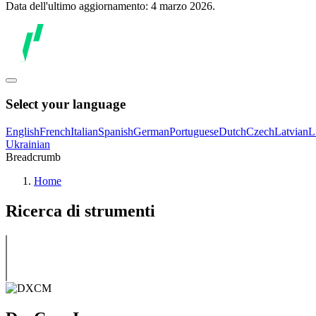
Data dell'ultimo aggiornamento: 4 marzo 2026.
Select your language
English
French
Italian
Spanish
German
Portuguese
Dutch
Czech
Latvian
L
Ukrainian
Breadcrumb
Home
Ricerca di strumenti