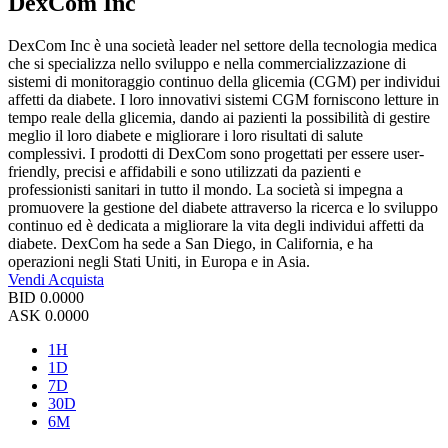
DexCom Inc
DexCom Inc è una società leader nel settore della tecnologia medica
che si specializza nello sviluppo e nella commercializzazione di
sistemi di monitoraggio continuo della glicemia (CGM) per individui
affetti da diabete. I loro innovativi sistemi CGM forniscono letture in
tempo reale della glicemia, dando ai pazienti la possibilità di gestire
meglio il loro diabete e migliorare i loro risultati di salute
complessivi. I prodotti di DexCom sono progettati per essere user-
friendly, precisi e affidabili e sono utilizzati da pazienti e
professionisti sanitari in tutto il mondo. La società si impegna a
promuovere la gestione del diabete attraverso la ricerca e lo sviluppo
continuo ed è dedicata a migliorare la vita degli individui affetti da
diabete. DexCom ha sede a San Diego, in California, e ha
operazioni negli Stati Uniti, in Europa e in Asia.
Vendi
Acquista
BID
0.0000
ASK
0.0000
1H
1D
7D
30D
6M