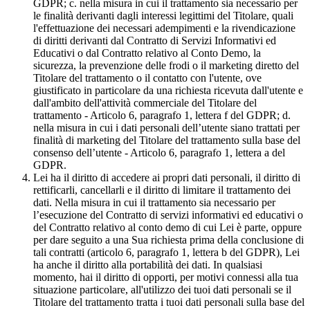
GDPR; c. nella misura in cui il trattamento sia necessario per
le finalità derivanti dagli interessi legittimi del Titolare, quali
l'effettuazione dei necessari adempimenti e la rivendicazione
di diritti derivanti dal Contratto di Servizi Informativi ed
Educativi o dal Contratto relativo al Conto Demo, la
sicurezza, la prevenzione delle frodi o il marketing diretto del
Titolare del trattamento o il contatto con l'utente, ove
giustificato in particolare da una richiesta ricevuta dall'utente e
dall'ambito dell'attività commerciale del Titolare del
trattamento - Articolo 6, paragrafo 1, lettera f del GDPR; d.
nella misura in cui i dati personali dell’utente siano trattati per
finalità di marketing del Titolare del trattamento sulla base del
consenso dell’utente - Articolo 6, paragrafo 1, lettera a del
GDPR.
Lei ha il diritto di accedere ai propri dati personali, il diritto di
rettificarli, cancellarli e il diritto di limitare il trattamento dei
dati. Nella misura in cui il trattamento sia necessario per
l’esecuzione del Contratto di servizi informativi ed educativi o
del Contratto relativo al conto demo di cui Lei è parte, oppure
per dare seguito a una Sua richiesta prima della conclusione di
tali contratti (articolo 6, paragrafo 1, lettera b del GDPR), Lei
ha anche il diritto alla portabilità dei dati. In qualsiasi
momento, hai il diritto di opporti, per motivi connessi alla tua
situazione particolare, all'utilizzo dei tuoi dati personali se il
Titolare del trattamento tratta i tuoi dati personali sulla base del