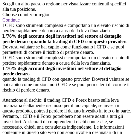
Scegli un altro paese o regione per visualizzare contenuti specifici
alla tua posizione.
Choose country or region
Continue
I CFD sono strumenti complessi e comportano un elevato rischio di
perdere rapidamente denaro a causa della leva finanziaria.
L'76% degli account degli investitori nel settore al dettaglio
perde denaro quando fa trading di CFD con questo provider.
Dovresti valutare se hai capito come funzionano i CFD e se puoi
permetterti di correre il rischio di perdere denaro.
I CFD sono strumenti complessi e comportano un elevato rischio di
perdere rapidamente denaro a causa della leva finanziaria.
L'76% degli account degli investitori nel settore al dettaglio
perde denaro
quando fa trading di CFD con questo provider. Dovresti valutare se
hai capito come funzionano i CFD e se puoi permetterti di correre il
rischio di perdere denaro.
Attenzione al rischio: il trading CFD e Forex basato sulla leva
finanziaria è altamente rischioso per il tuo capitale; se investi in
questo prodotto, potresti perdere il denaro investito in toto o in parte.
Pertanto, i CFD e il Forex potrebbero non essere adatti a tutti gli
investitori. Assicurati di comprendere i rischi connessi e, se
necessario, chiedi una consulenza indipendente. Le informazioni
contenute in questo sito web non sono rivolte a destinatari di un