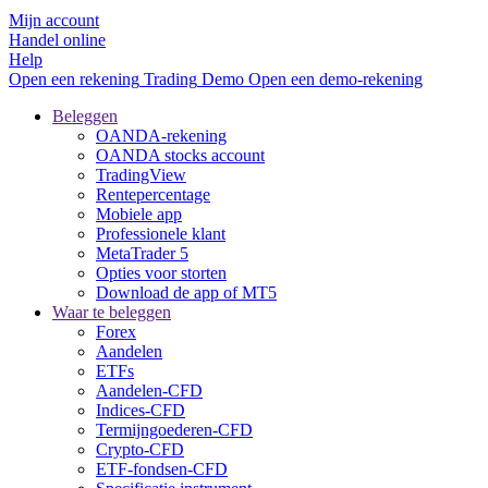
Mijn account
Handel online
Help
Open een rekening
Trading
Demo
Open een demo-rekening
Beleggen
OANDA-rekening
OANDA stocks account
TradingView
Rentepercentage
Mobiele app
Professionele klant
MetaTrader 5
Opties voor storten
Download de app of MT5
Waar te beleggen
Forex
Aandelen
ETFs
Aandelen-CFD
Indices-CFD
Termijngoederen-CFD
Crypto-CFD
ETF-fondsen-CFD