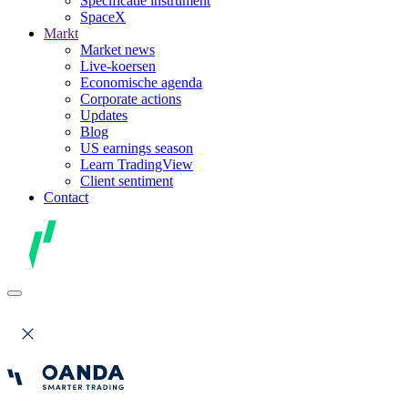
Specificatie instrument
SpaceX
Markt
Market news
Live-koersen
Economische agenda
Corporate actions
Updates
Blog
US earnings season
Learn TradingView
Client sentiment
Contact