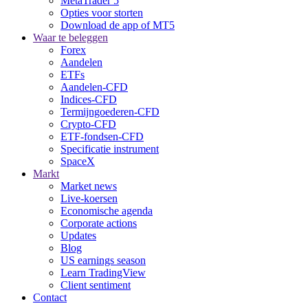
MetaTrader 5
Opties voor storten
Download de app of MT5
Waar te beleggen
Forex
Aandelen
ETFs
Aandelen-CFD
Indices-CFD
Termijngoederen-CFD
Crypto-CFD
ETF-fondsen-CFD
Specificatie instrument
SpaceX
Markt
Market news
Live-koersen
Economische agenda
Corporate actions
Updates
Blog
US earnings season
Learn TradingView
Client sentiment
Contact