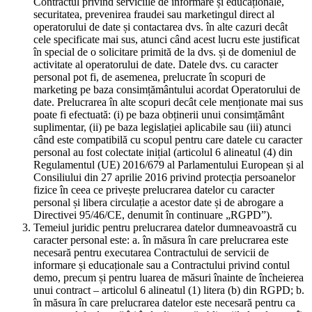
Contractul privind serviciile de informare și educaționale,
securitatea, prevenirea fraudei sau marketingul direct al
operatorului de date și contactarea dvs. în alte cazuri decât
cele specificate mai sus, atunci când acest lucru este justificat
în special de o solicitare primită de la dvs. și de domeniul de
activitate al operatorului de date. Datele dvs. cu caracter
personal pot fi, de asemenea, prelucrate în scopuri de
marketing pe baza consimțământului acordat Operatorului de
date. Prelucrarea în alte scopuri decât cele menționate mai sus
poate fi efectuată: (i) pe baza obținerii unui consimțământ
suplimentar, (ii) pe baza legislației aplicabile sau (iii) atunci
când este compatibilă cu scopul pentru care datele cu caracter
personal au fost colectate inițial (articolul 6 alineatul (4) din
Regulamentul (UE) 2016/679 al Parlamentului European și al
Consiliului din 27 aprilie 2016 privind protecția persoanelor
fizice în ceea ce privește prelucrarea datelor cu caracter
personal și libera circulație a acestor date și de abrogare a
Directivei 95/46/CE, denumit în continuare „RGPD”).
Temeiul juridic pentru prelucrarea datelor dumneavoastră cu
caracter personal este: a. în măsura în care prelucrarea este
necesară pentru executarea Contractului de servicii de
informare și educaționale sau a Contractului privind contul
demo, precum și pentru luarea de măsuri înainte de încheierea
unui contract – articolul 6 alineatul (1) litera (b) din RGPD; b.
în măsura în care prelucrarea datelor este necesară pentru ca