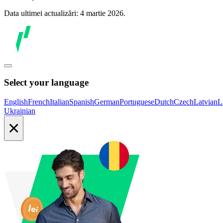
Data ultimei actualizări: 4 martie 2026.
Select your language
English
French
Italian
Spanish
German
Portuguese
Dutch
Czech
Latvian
L
Ukrainian
×