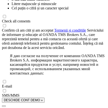
Litere majuscule și minuscule
Cel puțin o cifră și un caracter special
Check all consents
Confirm că am citit și am acceptat
Termenii și condițiile
Serviciului
de informare și educație al OANDA TMS Brokers S.A., care
reprezintă temeiul pentru a mă contacta cu această ofertă și care
oferă asistență telefonică pentru gestionarea contului. Înțeleg că mă
pot dezabona de la acest serviciu oricând.
Я даю согласие на получение от компании OANDA TMS
Brokers S.A. информации маркетингового характера,
касающейся продуктов и услуг, например новостей и
промоакций, с использованием указанных мной
контактных данных:
E-mail
SMS/MMS
DESCHIDE CONT DEMO »