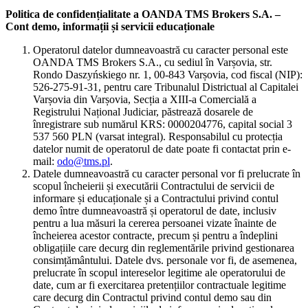
Politica de confidențialitate a OANDA TMS Brokers S.A. –
Cont demo, informații și servicii educaționale
Operatorul datelor dumneavoastră cu caracter personal este
OANDA TMS Brokers S.A., cu sediul în Varșovia, str.
Rondo Daszyńskiego nr. 1, 00-843 Varșovia, cod fiscal (NIP):
526-275-91-31, pentru care Tribunalul Districtual al Capitalei
Varșovia din Varșovia, Secția a XIII-a Comercială a
Registrului Național Judiciar, păstrează dosarele de
înregistrare sub numărul KRS: 0000204776, capital social 3
537 560 PLN (varsat integral). Responsabilul cu protecția
datelor numit de operatorul de date poate fi contactat prin e-
mail:
odo@tms.pl
.
Datele dumneavoastră cu caracter personal vor fi prelucrate în
scopul încheierii și executării Contractului de servicii de
informare și educaționale și a Contractului privind contul
demo între dumneavoastră și operatorul de date, inclusiv
pentru a lua măsuri la cererea persoanei vizate înainte de
încheierea acestor contracte, precum și pentru a îndeplini
obligațiile care decurg din reglementările privind gestionarea
consimțământului. Datele dvs. personale vor fi, de asemenea,
prelucrate în scopul intereselor legitime ale operatorului de
date, cum ar fi exercitarea pretențiilor contractuale legitime
care decurg din Contractul privind contul demo sau din