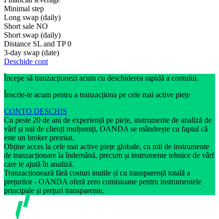
Minimal step
Long swap (daily)
Short sale
NO
Short swap (daily)
Distance SL and TP
0
3-day swap (date)
Deschide cont
Începe să tranzacționezi acum cu deschiderea rapidă a contului.
Înscrie-te acum pentru a tranzacționa pe cele mai active piețe
CONTO DESCHIS
Cu peste 20 de ani de experiență pe piețe, instrumente de analiză de
vârf și mii de clienți mulțumiți, OANDA se mândrește cu faptul că
este un broker premiat.
Obține acces la cele mai active piețe globale, cu mii de instrumente
de tranzacționare la îndemână, precum și instrumente tehnice de vârf
care te ajută în analiză.
Tranzacționează fără costuri inutile și cu transparență totală a
prețurilor - OANDA oferă zero comisioane pentru instrumentele
principale și prețuri transparente.