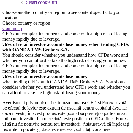
Setări cookie-uri
Choose another country or region to see content specific to your
location
Choose country or region
Continuați
CFDs are complex instruments and come with a high risk of losing
money rapidly due to leverage.
76% of retail investor accounts lose money when trading CFDs
with OANDA TMS Brokers S.A.
You should consider whether you understand how CFDs work and
whether you can afford to take the high risk of losing your money.
CFDs are complex instruments and come with a high risk of losing
money rapidly due to leverage.
76% of retail investor accounts lose money
when trading CFDs with OANDA TMS Brokers S.A. You should
consider whether you understand how CFDs work and whether you
can afford to take the high risk of losing your money.
Avertisment privind riscurile: tranzacționarea CFD și Forex bazată
pe efectul de levier este extrem de riscantă pentru capitalul dvs., iar
dacă investiți în acest produs, este posibil să pierdeți o parte din sau
toți banii investiți. În consecință, este posibil ca CFD-urile și Forex-
ul să nu fie potrivite pentru toți investitorii. Asigurați-vă că înțelegeți
riscurile implicate și, dacă este necesar, solicitați consiliere