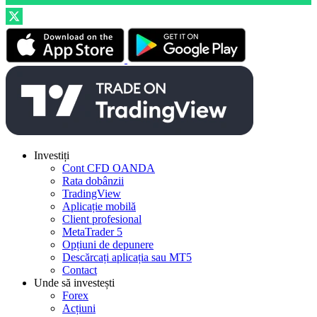
Investiți
Cont CFD OANDA
Rata dobânzii
TradingView
Aplicație mobilă
Client profesional
MetaTrader 5
Opțiuni de depunere
Descărcați aplicația sau MT5
Contact
Unde să investești
Forex
Acțiuni