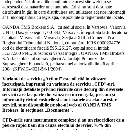
independentă. Informațiile conținute de acest site web nu se
adresează destinatarilor unei anumite țări și nu sunt destinate
distribuirii în țări în care distribuirea sau utilizarea acestor informații
ar fi incompatibilă cu legislația, dispozițiile și reglementările locale.
OANDA TMS Brokers S.A., cu sediul social în Varșovia, Varșovia
UNIT, Daszyńskiego 1, 00-843, Varșovia, înregistrată la Judecătoria
Capitalei Varșovia din Varșovia, Secția a XIII-a Comercială a
Registrului Tribunalului Național, cu numărul KRS 0000204776,
cod de identificare fiscală 595126127, capital social inițial:
3.537,560 PNL, subscris și vărsat integral. OANDA TMS Brokers
S.A. face obiectul supravegherii Autorității Poloneze de
Supraveghere Financiară, pe baza unei autorizații din 26 aprilie
2004 (KPWiG-4021-54-1/2004).
Varianta de serviciu „Acțiuni” este oferită în vânzare
încrucișată, împreună cu varianta de serviciu „CFD”-uri.
Informații detaliate privind riscurile care decurg din diversele
servicii care fac parte din vânzarea încrucișată, precum și
informații privind costurile și comisioanele asociate acestor
servicii, sunt disponibile pe site-ul web al OANDA TMS
Brokers, în secțiunea „Documente”.
CFD-urile sunt instrumente complexe și au un risc ridicat de a
pierde rapid bani din cauza efectului de levier. 76% din