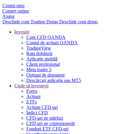
Contul meu
Comerț online
Ajutor
Deschide cont
Trading
Demo
Deschide cont demo
Investiți
Cont CFD OANDA
Contul de acțiuni OANDA
TradingView
Rata dobânzii
Aplicație mobilă
Client profesional
Meta trader 5
Opțiuni de depunere
Descărcați aplicația sau MT5
Unde să investești
Forex
Acțiuni
ETFs
Acțiuni CFD-uri
Indici CFD
CFD-uri pe mărfuri
CFD-uri pe criptomonede
Fonduri ETF CFD-uri