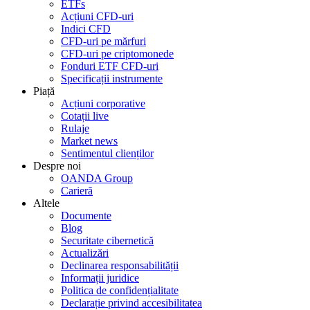
ETFs
Acțiuni CFD-uri
Indici CFD
CFD-uri pe mărfuri
CFD-uri pe criptomonede
Fonduri ETF CFD-uri
Specificații instrumente
Piață
Acțiuni corporative
Cotații live
Rulaje
Market news
Sentimentul clienților
Despre noi
OANDA Group
Carieră
Altele
Documente
Blog
Securitate cibernetică
Actualizări
Declinarea responsabilității
Informații juridice
Politica de confidențialitate
Declarație privind accesibilitatea