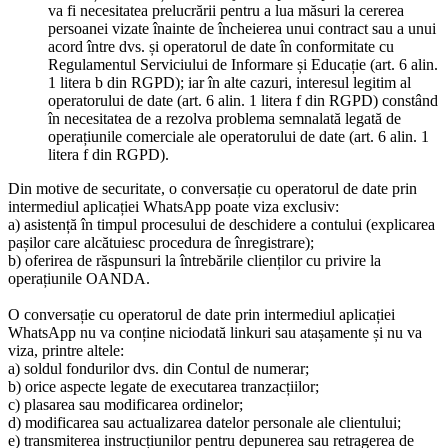
va fi necesitatea prelucrării pentru a lua măsuri la cererea
persoanei vizate înainte de încheierea unui contract sau a unui
acord între dvs. și operatorul de date în conformitate cu
Regulamentul Serviciului de Informare și Educație (art. 6 alin.
1 litera b din RGPD); iar în alte cazuri, interesul legitim al
operatorului de date (art. 6 alin. 1 litera f din RGPD) constând
în necesitatea de a rezolva problema semnalată legată de
operațiunile comerciale ale operatorului de date (art. 6 alin. 1
litera f din RGPD).
Din motive de securitate, o conversație cu operatorul de date prin
intermediul aplicației WhatsApp poate viza exclusiv:
a) asistență în timpul procesului de deschidere a contului (explicarea
pașilor care alcătuiesc procedura de înregistrare);
b) oferirea de răspunsuri la întrebările clienților cu privire la
operațiunile OANDA.
O conversație cu operatorul de date prin intermediul aplicației
WhatsApp nu va conține niciodată linkuri sau atașamente și nu va
viza, printre altele:
a) soldul fondurilor dvs. din Contul de numerar;
b) orice aspecte legate de executarea tranzacțiilor;
c) plasarea sau modificarea ordinelor;
d) modificarea sau actualizarea datelor personale ale clientului;
e) transmiterea instrucțiunilor pentru depunerea sau retragerea de