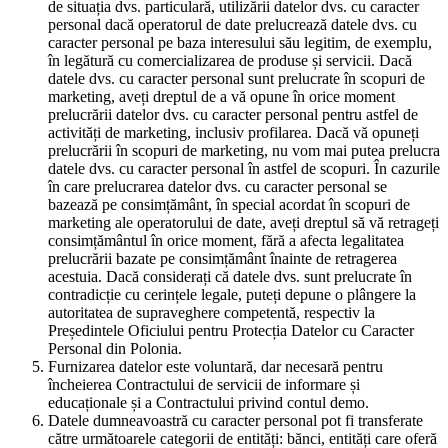
de situația dvs. particulară, utilizării datelor dvs. cu caracter
personal dacă operatorul de date prelucrează datele dvs. cu
caracter personal pe baza interesului său legitim, de exemplu,
în legătură cu comercializarea de produse și servicii. Dacă
datele dvs. cu caracter personal sunt prelucrate în scopuri de
marketing, aveți dreptul de a vă opune în orice moment
prelucrării datelor dvs. cu caracter personal pentru astfel de
activități de marketing, inclusiv profilarea. Dacă vă opuneți
prelucrării în scopuri de marketing, nu vom mai putea prelucra
datele dvs. cu caracter personal în astfel de scopuri. În cazurile
în care prelucrarea datelor dvs. cu caracter personal se
bazează pe consimțământ, în special acordat în scopuri de
marketing ale operatorului de date, aveți dreptul să vă retrageți
consimțământul în orice moment, fără a afecta legalitatea
prelucrării bazate pe consimțământ înainte de retragerea
acestuia. Dacă considerați că datele dvs. sunt prelucrate în
contradicție cu cerințele legale, puteți depune o plângere la
autoritatea de supraveghere competentă, respectiv la
Președintele Oficiului pentru Protecția Datelor cu Caracter
Personal din Polonia.
Furnizarea datelor este voluntară, dar necesară pentru
încheierea Contractului de servicii de informare și
educaționale și a Contractului privind contul demo.
Datele dumneavoastră cu caracter personal pot fi transferate
către următoarele categorii de entități: bănci, entități care oferă