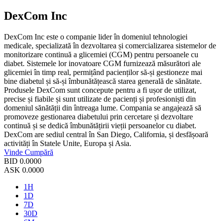
DexCom Inc
DexCom Inc este o companie lider în domeniul tehnologiei
medicale, specializată în dezvoltarea și comercializarea sistemelor de
monitorizare continuă a glicemiei (CGM) pentru persoanele cu
diabet. Sistemele lor inovatoare CGM furnizează măsurători ale
glicemiei în timp real, permițând pacienților să-și gestioneze mai
bine diabetul și să-și îmbunătățească starea generală de sănătate.
Produsele DexCom sunt concepute pentru a fi ușor de utilizat,
precise și fiabile și sunt utilizate de pacienți și profesioniști din
domeniul sănătății din întreaga lume. Compania se angajează să
promoveze gestionarea diabetului prin cercetare și dezvoltare
continuă și se dedică îmbunătățirii vieții persoanelor cu diabet.
DexCom are sediul central în San Diego, California, și desfășoară
activități în Statele Unite, Europa și Asia.
Vinde
Cumpără
BID
0.0000
ASK
0.0000
1H
1D
7D
30D