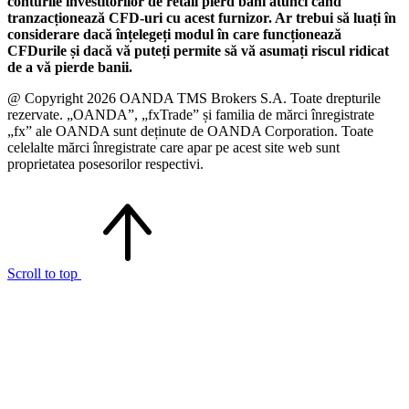
conturile investitorilor de retail pierd bani atunci când
tranzacționează CFD-uri cu acest furnizor. Ar trebui să luați în
considerare dacă înțelegeți modul în care funcționează
CFDurile și dacă vă puteți permite să vă asumați riscul ridicat
de a vă pierde banii.
@ Copyright 2026 OANDA TMS Brokers S.A. Toate drepturile
rezervate. „OANDA”, „fxTrade” și familia de mărci înregistrate
„fx” ale OANDA sunt deținute de OANDA Corporation. Toate
celelalte mărci înregistrate care apar pe acest site web sunt
proprietatea posesorilor respectivi.
Scroll to top