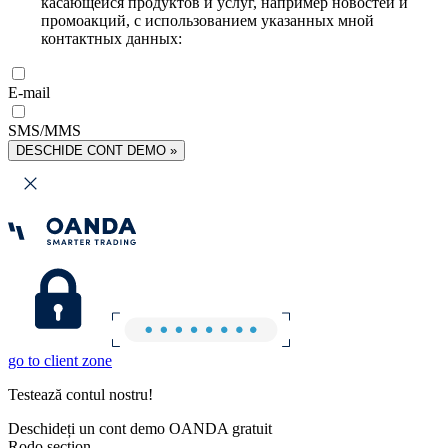
касающейся продуктов и услуг, например новостей и
промоакций, с использованием указанных мной
контактных данных:
E-mail
SMS/MMS
DESCHIDE CONT DEMO »
go to client zone
Testează contul nostru!
Deschideți un cont demo OANDA gratuit
Rodo section