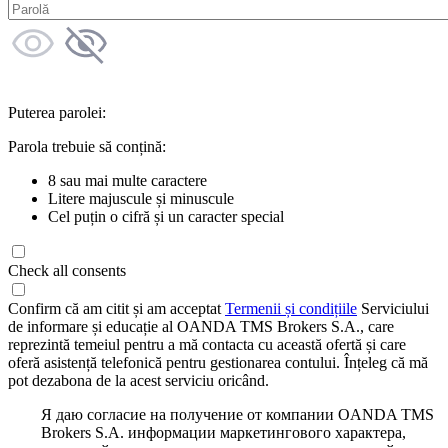
Puterea parolei:
Parola trebuie să conțină:
8 sau mai multe caractere
Litere majuscule și minuscule
Cel puțin o cifră și un caracter special
Check all consents
Confirm că am citit și am acceptat
Termenii și condițiile
Serviciului
de informare și educație al OANDA TMS Brokers S.A., care
reprezintă temeiul pentru a mă contacta cu această ofertă și care
oferă asistență telefonică pentru gestionarea contului. Înțeleg că mă
pot dezabona de la acest serviciu oricând.
Я даю согласие на получение от компании OANDA TMS
Brokers S.A. информации маркетингового характера,