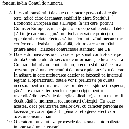
fonduri în/din Contul de numerar.
În cazul transferului de date cu caracter personal către țări
terțe, adică către destinatari stabiliți în afara Spațiului
Economic European sau a Elveției, în țări care, potrivit
Comisiei Europene, nu asigură o protecție suficientă a datelor
(țări terțe care nu asigură un nivel adecvat de protecție),
operatorul de date efectuează transferul utilizând mecanisme
conforme cu legislația aplicabilă, printre care se numără,
printre altele, „clauzele contractuale standard” ale UE.
Datele dumneavoastră cu caracter personal vor fi stocate pe
durata Contractului de servicii de informare și educație sau a
Contractului privind contul demo, precum și după încetarea
acestora, pe durata termenului de prescripție prevăzut de lege.
În măsura în care prelucrarea datelor se bazează pe interesul
legitim al operatorului, datele vor fi prelucrate pe durata
necesară pentru urmărirea acestor interese legitime (în special,
până la expirarea termenelor de prescripție pentru
revendicările prevăzute de legile aplicabile), dar nu mai mult
decât până la momentul recunoașterii obiecției. Cu toate
acestea, dacă prelucrarea datelor dvs. cu caracter personal se
bazează pe consimțământ – până la retragerea efectivă a
acestui consimțământ.
Operatorul nu va utiliza procesele decizionale automatizate
împotriva dumneavoastră.