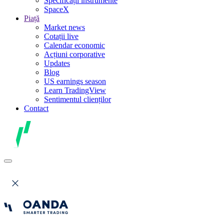
Specificații instrumente
SpaceX
Piață
Market news
Cotații live
Calendar economic
Acțiuni corporative
Updates
Blog
US earnings season
Learn TradingView
Sentimentul clienților
Contact