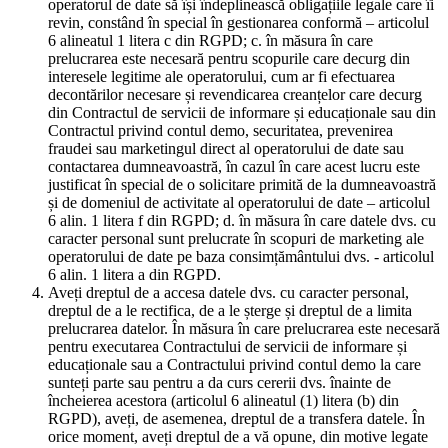
operatorul de date să își îndeplinească obligațiile legale care îi
revin, constând în special în gestionarea conformă – articolul
6 alineatul 1 litera c din RGPD; c. în măsura în care
prelucrarea este necesară pentru scopurile care decurg din
interesele legitime ale operatorului, cum ar fi efectuarea
decontărilor necesare și revendicarea creanțelor care decurg
din Contractul de servicii de informare și educaționale sau din
Contractul privind contul demo, securitatea, prevenirea
fraudei sau marketingul direct al operatorului de date sau
contactarea dumneavoastră, în cazul în care acest lucru este
justificat în special de o solicitare primită de la dumneavoastră
și de domeniul de activitate al operatorului de date – articolul
6 alin. 1 litera f din RGPD; d. în măsura în care datele dvs. cu
caracter personal sunt prelucrate în scopuri de marketing ale
operatorului de date pe baza consimțământului dvs. - articolul
6 alin. 1 litera a din RGPD.
Aveți dreptul de a accesa datele dvs. cu caracter personal,
dreptul de a le rectifica, de a le șterge și dreptul de a limita
prelucrarea datelor. În măsura în care prelucrarea este necesară
pentru executarea Contractului de servicii de informare și
educaționale sau a Contractului privind contul demo la care
sunteți parte sau pentru a da curs cererii dvs. înainte de
încheierea acestora (articolul 6 alineatul (1) litera (b) din
RGPD), aveți, de asemenea, dreptul de a transfera datele. În
orice moment, aveți dreptul de a vă opune, din motive legate