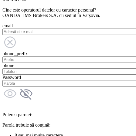
Cine este operatorul datelor cu caracter personal?
OANDA TMS Brokers S.A. cu sediul în Varșovia.
email
phone_prefix
phone
Password
Puterea parolei:
Parola trebuie să conțină:
8 sau mai multe caractere