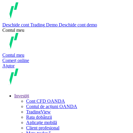
Deschide cont
Trading
Demo
Deschide cont demo
Contul meu
Contul meu
Comerț online
Ajutor
Investiți
Cont CFD OANDA
Contul de acțiuni OANDA
TradingView
Rata dobânzii
Aplicație mobilă
Client profesional