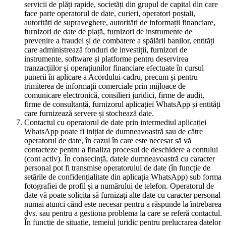
servicii de plăți rapide, societăți din grupul de capital din care
face parte operatorul de date, curieri, operatori poștali,
autorități de supraveghere, autorități de informații financiare,
furnizori de date de piață, furnizori de instrumente de
prevenire a fraudei și de combatere a spălării banilor, entități
care administrează fonduri de investiții, furnizori de
instrumente, software și platforme pentru deservirea
tranzacțiilor și operațiunilor financiare efectuate în cursul
punerii în aplicare a Acordului-cadru, precum și pentru
trimiterea de informații comerciale prin mijloace de
comunicare electronică, consilieri juridici, firme de audit,
firme de consultanță, furnizorul aplicației WhatsApp și entități
care furnizează servere și stochează date.
Contactul cu operatorul de date prin intermediul aplicației
WhatsApp poate fi inițiat de dumneavoastră sau de către
operatorul de date, în cazul în care este necesar să vă
contacteze pentru a finaliza procesul de deschidere a contului
(cont activ). În consecință, datele dumneavoastră cu caracter
personal pot fi transmise operatorului de date (în funcție de
setările de confidențialitate din aplicația WhatsApp) sub forma
fotografiei de profil și a numărului de telefon. Operatorul de
date vă poate solicita să furnizați alte date cu caracter personal
numai atunci când este necesar pentru a răspunde la întrebarea
dvs. sau pentru a gestiona problema la care se referă contactul.
În funcție de situație, temeiul juridic pentru prelucrarea datelor