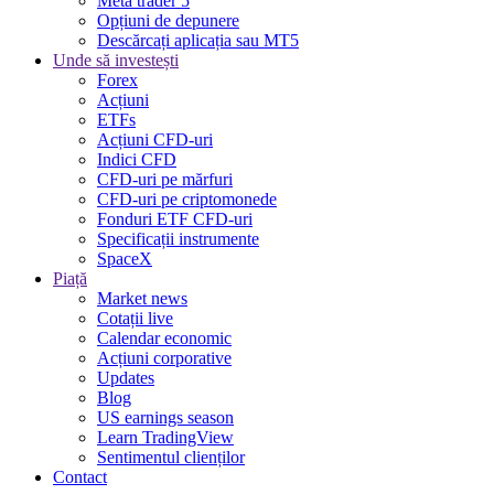
Meta trader 5
Opțiuni de depunere
Descărcați aplicația sau MT5
Unde să investești
Forex
Acțiuni
ETFs
Acțiuni CFD-uri
Indici CFD
CFD-uri pe mărfuri
CFD-uri pe criptomonede
Fonduri ETF CFD-uri
Specificații instrumente
SpaceX
Piață
Market news
Cotații live
Calendar economic
Acțiuni corporative
Updates
Blog
US earnings season
Learn TradingView
Sentimentul clienților
Contact