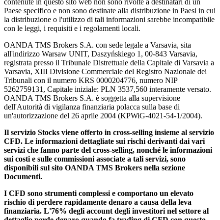
contenute in questo sito web non sono rivolte a destinatari di un
Paese specifico e non sono destinate alla distribuzione in Paesi in cui
la distribuzione o l'utilizzo di tali informazioni sarebbe incompatibile
con le leggi, i requisiti e i regolamenti locali.
OANDA TMS Brokers S.A. con sede legale a Varsavia, sita
all'indirizzo Warsaw UNIT, Daszyńskiego 1, 00-843 Varsavia,
registrata presso il Tribunale Distrettuale della Capitale di Varsavia a
Varsavia, XIII Divisione Commerciale del Registro Nazionale dei
Tribunali con il numero KRS 0000204776, numero NIP
5262759131, Capitale iniziale: PLN 3537,560 interamente versato.
OANDA TMS Brokers S.A. è soggetta alla supervisione
dell'Autorità di vigilanza finanziaria polacca sulla base di
un'autorizzazione del 26 aprile 2004 (KPWiG-4021-54-1/2004).
Il servizio Stocks viene offerto in cross-selling insieme al servizio
CFD. Le informazioni dettagliate sui rischi derivanti dai vari
servizi che fanno parte del cross-selling, nonché le informazioni
sui costi e sulle commissioni associate a tali servizi, sono
disponibili sul sito OANDA TMS Brokers nella sezione
Documenti.
I CFD sono strumenti complessi e comportano un elevato
rischio di perdere rapidamente denaro a causa della leva
finanziaria. L'76% degli account degli investitori nel settore al
dettaglio perde denaro quando fa trading di CFD con questo