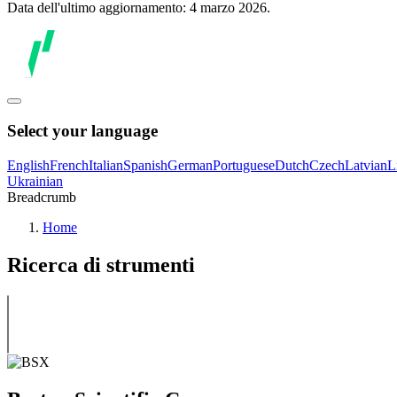
Data dell'ultimo aggiornamento: 4 marzo 2026.
Select your language
English
French
Italian
Spanish
German
Portuguese
Dutch
Czech
Latvian
L
Ukrainian
Breadcrumb
Home
Ricerca di strumenti