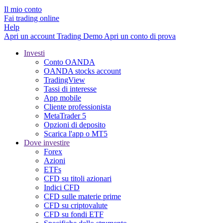
Il mio conto
Fai trading online
Help
Apri un account
Trading
Demo
Apri un conto di prova
Investi
Conto OANDA
OANDA stocks account
TradingView
Tassi di interesse
App mobile
Cliente professionista
MetaTrader 5
Opzioni di deposito
Scarica l'app o MT5
Dove investire
Forex
Azioni
ETFs
CFD su titoli azionari
Indici CFD
CFD sulle materie prime
CFD su criptovalute
CFD su fondi ETF