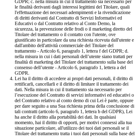
GDPR; c. nella misura in cui il trattamento sia necessario per
le finalità derivanti dagli interessi legittimi del Titolare, quali
l'effettuazione dei necessari adempimenti e la rivendicazione
di diritti derivanti dal Contratto di Servizi Informativi ed
Educativi o dal Contratto relativo al Conto Demo, la
sicurezza, la prevenzione delle frodi o il marketing diretto del
Titolare del trattamento o il contatto con l'utente, ove
giustificato in particolare da una richiesta ricevuta dall'utente e
dall'ambito dell'attività commerciale del Titolare del
trattamento - Articolo 6, paragrafo 1, lettera f del GDPR; d.
nella misura in cui i dati personali dell’utente siano trattati per
finalità di marketing del Titolare del trattamento sulla base del
consenso dell’utente - Articolo 6, paragrafo 1, lettera a del
GDPR.
Lei ha il diritto di accedere ai propri dati personali, il diritto di
rettificarli, cancellarli e il diritto di limitare il trattamento dei
dati. Nella misura in cui il trattamento sia necessario per
l’esecuzione del Contratto di servizi informativi ed educativi o
del Contratto relativo al conto demo di cui Lei è parte, oppure
per dare seguito a una Sua richiesta prima della conclusione di
tali contratti (articolo 6, paragrafo 1, lettera b del GDPR), Lei
ha anche il diritto alla portabilità dei dati. In qualsiasi
momento, hai il diritto di opporti, per motivi connessi alla tua
situazione particolare, all'utilizzo dei tuoi dati personali se il
Titolare del trattamento tratta i tuoi dati personali sulla base del