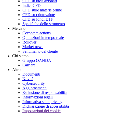
CFD su titoli azionari
Indici CFD
CFD sulle materie prime
CFD su criptovalute
CFD su fondi ETF
Specifiche dello strumento
Mercato
Corporate actions
Quotazioni in tempo reale
Rollover
Market news
Sentimento del cliente
Chi siamo
Gruppo OANDA
Carriera
Altro
Documenti
Novità
Cybersecurity
Aggiornamenti
Esclusione di responsabilità
Informazioni legali
Informativa sulla privacy
Dichiarazione di accessibilità
Impostazioni dei cookie