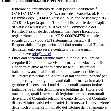
Conto demo, informazioni e servizi formativi
Il titolare del trattamento dei dati personali dell’utente è
OANDA TMS Brokers S.A., con sede a Varsavia, ul. Rondo
Daszyńskiego 1, 00-843 Varsavia, NIP (codice fiscale): 526-
275-91-31, per la quale il Tribunale Distrettuale della Capitale
di Varsavia a Varsavia, XIII Sezione Commerciale del
Registro Nazionale dei Tribunali, mantiene i fascicoli di
registrazione con il numero KRS: 0000204776, capitale
sociale di 3 537 560 PLN (interamente versato). Il
Responsabile della protezione dei dati nominato dal Titolare
del trattamento può essere contattato tramite e-mail
all'indirizzo:
odo@tms.pl
.
I tuoi dati personali saranno trattati al fine di stipulare ed
eseguire il Contratto di servizi informativi ed educativi e il
Contratto relativo al conto demo tra te e il Titolare del
trattamento, anche al fine di adottare misure su richiesta
dell'interessato prima della stipula di tali contratti, nonché per
adempiere agli obblighi derivanti dalla normativa in materia di
gestione del consenso. I tuoi dati personali saranno inoltre
trattati per le finalità degli interessi legittimi del Titolare del
trattamento, quali l'esercizio di legittime pretese contrattuali
derivanti dal Contratto relativo al conto demo o dal Contratto
di servizi informativi ed educativi, la sicurezza, la prevenzione
delle frodi o il marketing diretto del Titolare del trattamento e