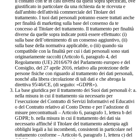
il contatto con te in casi diversi da quelli sopra specificati, ove
giustificato in particolare da una richiesta da te ricevuta e
dall'ambito dell'attività commerciale del Titolare del
trattamento. I tuoi dati personali potranno essere trattati anche
per finalità di marketing sulla base del consenso da te
concesso al Titolare del trattamento. Il trattamento per finalità
diverse da quelle sopra indicate potrà essere effettuato: (i)
sulla base dell’ottenimento di un consenso aggiuntivo, (ii)
sulla base della normativa applicabile, o (iii) quando sia
compatibile con la finalità per cui i dati personali sono stati
originariamente raccolti (Articolo 6, paragrafo 4, del
Regolamento (UE) 2016/679 del Parlamento europeo e del
Consiglio, del 27 aprile 2016, relativo alla protezione delle
persone fisiche con riguardo al trattamento dei dati personali,
nonché alla libera circolazione di tali dati e che abroga la
direttiva 95/46/CE, (di seguito: «GDPR»).
La base giuridica per il trattamento dei Suoi dati personali è: a.
nella misura in cui il trattamento sia necessario per
l’esecuzione del Contratto di Servizi Informativi ed Educativi
o del Contratto relativo al Conto Demo e per l’adozione di
misure precontrattuali – Articolo 6, paragrafo 1, lettera b del
GDPR; b. nella misura in cui il trattamento dei dati sia
necessario affinché il Titolare del trattamento adempia agli
obblighi legali a lui incombenti, consistenti in particolare nel
trattamento conforme – Articolo 6, paragrafo 1, lettera c) del