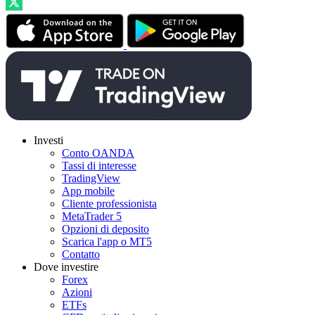
Investi
Conto OANDA
Tassi di interesse
TradingView
App mobile
Cliente professionista
MetaTrader 5
Opzioni di deposito
Scarica l'app o MT5
Contatto
Dove investire
Forex
Azioni
ETFs