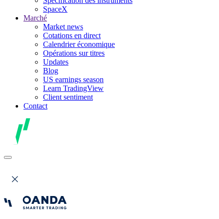
Spécification des instruments
SpaceX
Marché
Market news
Cotations en direct
Calendrier économique
Opérations sur titres
Updates
Blog
US earnings season
Learn TradingView
Client sentiment
Contact