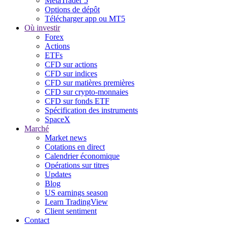
MetaTrader 5
Options de dépôt
Télécharger app ou MT5
Où investir
Forex
Actions
ETFs
CFD sur actions
CFD sur indices
CFD sur matières premières
CFD sur crypto-monnaies
CFD sur fonds ETF
Spécification des instruments
SpaceX
Marché
Market news
Cotations en direct
Calendrier économique
Opérations sur titres
Updates
Blog
US earnings season
Learn TradingView
Client sentiment
Contact