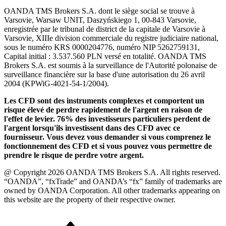
OANDA TMS Brokers S.A. dont le siège social se trouve à
Varsovie, Warsaw UNIT, Daszyńskiego 1, 00-843 Varsovie,
enregistrée par le tribunal de district de la capitale de Varsovie à
Varsovie, XIIIe division commerciale du registre judiciaire national,
sous le numéro KRS 0000204776, numéro NIP 5262759131,
Capital initial : 3.537.560 PLN versé en totalité. OANDA TMS
Brokers S.A. est soumis à la surveillance de l'Autorité polonaise de
surveillance financière sur la base d'une autorisation du 26 avril
2004 (KPWiG-4021-54-1/2004).
Les CFD sont des instruments complexes et comportent un
risque élevé de perdre rapidement de l'argent en raison de
l'effet de levier. 76% des investisseurs particuliers perdent de
l'argent lorsqu'ils investissent dans des CFD avec ce
fournisseur. Vous devez vous demander si vous comprenez le
fonctionnement des CFD et si vous pouvez vous permettre de
prendre le risque de perdre votre argent.
@ Copyright 2026 OANDA TMS Brokers S.A. All rights reserved.
“OANDA”, “fxTrade” and OANDA’s “fx” family of trademarks are
owned by OANDA Corporation. All other trademarks appearing on
this website are the property of their respective owner.