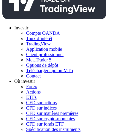
Investir
Compte OANDA
Taux d’intérêt
TradingView
Application mobile
Client professionnel
MetaTrader 5
Options de dépôt
Télécharger app ou MT5
Contact
Où investir
Forex
Actions
ETFs
CFD sur actions
CFD sur indices
CFD sur matières premières
CFD sur crypto-monnaies
CFD sur fonds ETF
Spécification des instruments