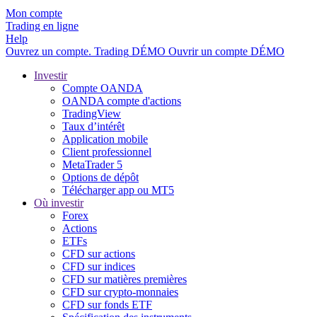
Mon compte
Trading en ligne
Help
Ouvrez un compte.
Trading
DÉMO
Ouvrir un compte DÉMO
Investir
Compte OANDA
OANDA compte d'actions
TradingView
Taux d’intérêt
Application mobile
Client professionnel
MetaTrader 5
Options de dépôt
Télécharger app ou MT5
Où investir
Forex
Actions
ETFs
CFD sur actions
CFD sur indices
CFD sur matières premières
CFD sur crypto-monnaies
CFD sur fonds ETF