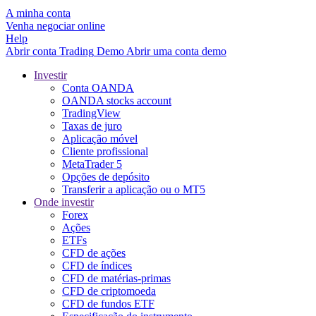
A minha conta
Venha negociar online
Help
Abrir conta
Trading
Demo
Abrir uma conta demo
Investir
Conta OANDA
OANDA stocks account
TradingView
Taxas de juro
Aplicação móvel
Cliente profissional
MetaTrader 5
Opções de depósito
Transferir a aplicação ou o MT5
Onde investir
Forex
Ações
ETFs
CFD de ações
CFD de índices
CFD de matérias-primas
CFD de criptomoeda
CFD de fundos ETF