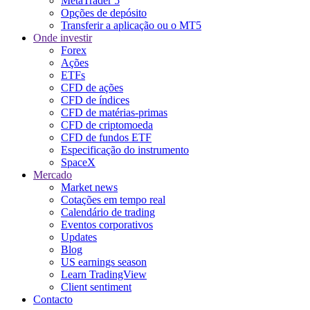
MetaTrader 5
Opções de depósito
Transferir a aplicação ou o MT5
Onde investir
Forex
Ações
ETFs
CFD de ações
CFD de índices
CFD de matérias-primas
CFD de criptomoeda
CFD de fundos ETF
Especificação do instrumento
SpaceX
Mercado
Market news
Cotações em tempo real
Calendário de trading
Eventos corporativos
Updates
Blog
US earnings season
Learn TradingView
Client sentiment
Contacto