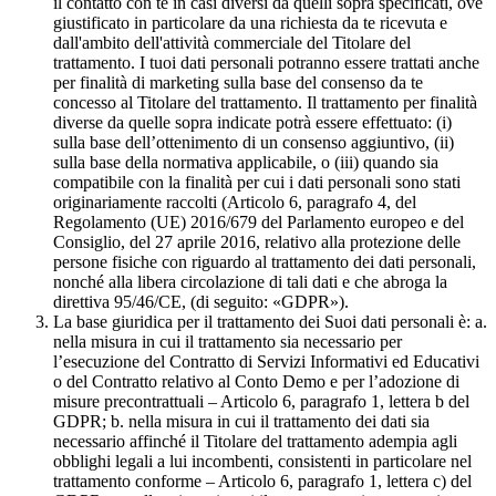
il contatto con te in casi diversi da quelli sopra specificati, ove
giustificato in particolare da una richiesta da te ricevuta e
dall'ambito dell'attività commerciale del Titolare del
trattamento. I tuoi dati personali potranno essere trattati anche
per finalità di marketing sulla base del consenso da te
concesso al Titolare del trattamento. Il trattamento per finalità
diverse da quelle sopra indicate potrà essere effettuato: (i)
sulla base dell’ottenimento di un consenso aggiuntivo, (ii)
sulla base della normativa applicabile, o (iii) quando sia
compatibile con la finalità per cui i dati personali sono stati
originariamente raccolti (Articolo 6, paragrafo 4, del
Regolamento (UE) 2016/679 del Parlamento europeo e del
Consiglio, del 27 aprile 2016, relativo alla protezione delle
persone fisiche con riguardo al trattamento dei dati personali,
nonché alla libera circolazione di tali dati e che abroga la
direttiva 95/46/CE, (di seguito: «GDPR»).
La base giuridica per il trattamento dei Suoi dati personali è: a.
nella misura in cui il trattamento sia necessario per
l’esecuzione del Contratto di Servizi Informativi ed Educativi
o del Contratto relativo al Conto Demo e per l’adozione di
misure precontrattuali – Articolo 6, paragrafo 1, lettera b del
GDPR; b. nella misura in cui il trattamento dei dati sia
necessario affinché il Titolare del trattamento adempia agli
obblighi legali a lui incombenti, consistenti in particolare nel
trattamento conforme – Articolo 6, paragrafo 1, lettera c) del