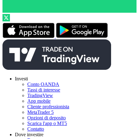
Investi
Conto OANDA
Tassi di interesse
TradingView
App mobile
Cliente professionista
MetaTrader 5
Opzioni di deposito
Scarica l'app o MT5
Contatto
Dove investire