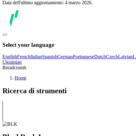
Data dell'ultimo aggiornamento: 4 marzo 2026.
Select your language
English
French
Italian
Spanish
German
Portuguese
Dutch
Czech
Latvian
L
Ukrainian
Breadcrumb
Home
Ricerca di strumenti