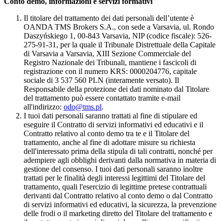
Conto demo, informazioni e servizi formativi
Il titolare del trattamento dei dati personali dell’utente è
OANDA TMS Brokers S.A., con sede a Varsavia, ul. Rondo
Daszyńskiego 1, 00-843 Varsavia, NIP (codice fiscale): 526-
275-91-31, per la quale il Tribunale Distrettuale della Capitale
di Varsavia a Varsavia, XIII Sezione Commerciale del
Registro Nazionale dei Tribunali, mantiene i fascicoli di
registrazione con il numero KRS: 0000204776, capitale
sociale di 3 537 560 PLN (interamente versato). Il
Responsabile della protezione dei dati nominato dal Titolare
del trattamento può essere contattato tramite e-mail
all'indirizzo:
odo@tms.pl
.
I tuoi dati personali saranno trattati al fine di stipulare ed
eseguire il Contratto di servizi informativi ed educativi e il
Contratto relativo al conto demo tra te e il Titolare del
trattamento, anche al fine di adottare misure su richiesta
dell'interessato prima della stipula di tali contratti, nonché per
adempiere agli obblighi derivanti dalla normativa in materia di
gestione del consenso. I tuoi dati personali saranno inoltre
trattati per le finalità degli interessi legittimi del Titolare del
trattamento, quali l'esercizio di legittime pretese contrattuali
derivanti dal Contratto relativo al conto demo o dal Contratto
di servizi informativi ed educativi, la sicurezza, la prevenzione
delle frodi o il marketing diretto del Titolare del trattamento e