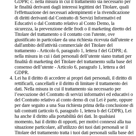
GDPR; c. nella misura in cui il trattamento sia necessario per
le finalità derivanti dagli interessi legittimi del Titolare, quali
l'effettuazione dei necessari adempimenti e la rivendicazione
di diritti derivanti dal Contratto di Servizi Informativi ed
Educativi o dal Contratto relativo al Conto Demo, la
sicurezza, la prevenzione delle frodi o il marketing diretto del
Titolare del trattamento o il contatto con l'utente, ove
giustificato in particolare da una richiesta ricevuta dall'utente e
dall'ambito dell'attività commerciale del Titolare del
trattamento - Articolo 6, paragrafo 1, lettera f del GDPR; d.
nella misura in cui i dati personali dell’utente siano trattati per
finalità di marketing del Titolare del trattamento sulla base del
consenso dell’utente - Articolo 6, paragrafo 1, lettera a del
GDPR.
Lei ha il diritto di accedere ai propri dati personali, il diritto di
rettificarli, cancellarli e il diritto di limitare il trattamento dei
dati. Nella misura in cui il trattamento sia necessario per
l’esecuzione del Contratto di servizi informativi ed educativi o
del Contratto relativo al conto demo di cui Lei è parte, oppure
per dare seguito a una Sua richiesta prima della conclusione di
tali contratti (articolo 6, paragrafo 1, lettera b del GDPR), Lei
ha anche il diritto alla portabilità dei dati. In qualsiasi
momento, hai il diritto di opporti, per motivi connessi alla tua
situazione particolare, all'utilizzo dei tuoi dati personali se il
Titolare del trattamento tratta i tuoi dati personali sulla base del