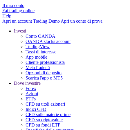
Il mio conto
Fai trading online
Help
Apri un account
Trading
Demo
Apri un conto di prova
Investi
Conto OANDA
OANDA stocks account
TradingView
Tassi di interesse
App mobile
Cliente professionista
MetaTrader 5
Opzioni di deposito
Scarica l'app o MT5
Dove investire
Forex
Azioni
ETFs
CFD su titoli azionari
Indici CFD
CFD sulle materie prime
CFD su criptovalute
CFD su fondi ETF