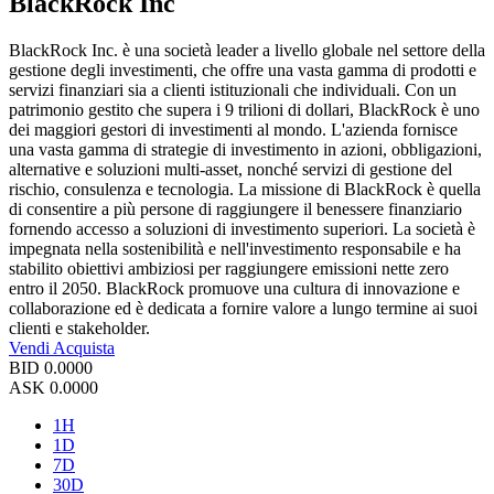
BlackRock Inc
BlackRock Inc. è una società leader a livello globale nel settore della
gestione degli investimenti, che offre una vasta gamma di prodotti e
servizi finanziari sia a clienti istituzionali che individuali. Con un
patrimonio gestito che supera i 9 trilioni di dollari, BlackRock è uno
dei maggiori gestori di investimenti al mondo. L'azienda fornisce
una vasta gamma di strategie di investimento in azioni, obbligazioni,
alternative e soluzioni multi-asset, nonché servizi di gestione del
rischio, consulenza e tecnologia. La missione di BlackRock è quella
di consentire a più persone di raggiungere il benessere finanziario
fornendo accesso a soluzioni di investimento superiori. La società è
impegnata nella sostenibilità e nell'investimento responsabile e ha
stabilito obiettivi ambiziosi per raggiungere emissioni nette zero
entro il 2050. BlackRock promuove una cultura di innovazione e
collaborazione ed è dedicata a fornire valore a lungo termine ai suoi
clienti e stakeholder.
Vendi
Acquista
BID
0.0000
ASK
0.0000
1H
1D
7D
30D