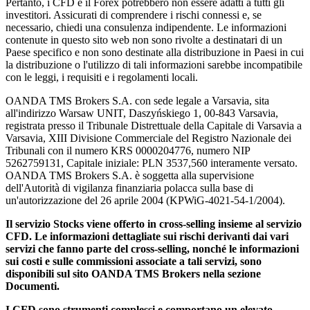
Pertanto, i CFD e il Forex potrebbero non essere adatti a tutti gli
investitori. Assicurati di comprendere i rischi connessi e, se
necessario, chiedi una consulenza indipendente. Le informazioni
contenute in questo sito web non sono rivolte a destinatari di un
Paese specifico e non sono destinate alla distribuzione in Paesi in cui
la distribuzione o l'utilizzo di tali informazioni sarebbe incompatibile
con le leggi, i requisiti e i regolamenti locali.
OANDA TMS Brokers S.A. con sede legale a Varsavia, sita
all'indirizzo Warsaw UNIT, Daszyńskiego 1, 00-843 Varsavia,
registrata presso il Tribunale Distrettuale della Capitale di Varsavia a
Varsavia, XIII Divisione Commerciale del Registro Nazionale dei
Tribunali con il numero KRS 0000204776, numero NIP
5262759131, Capitale iniziale: PLN 3537,560 interamente versato.
OANDA TMS Brokers S.A. è soggetta alla supervisione
dell'Autorità di vigilanza finanziaria polacca sulla base di
un'autorizzazione del 26 aprile 2004 (KPWiG-4021-54-1/2004).
Il servizio Stocks viene offerto in cross-selling insieme al servizio
CFD. Le informazioni dettagliate sui rischi derivanti dai vari
servizi che fanno parte del cross-selling, nonché le informazioni
sui costi e sulle commissioni associate a tali servizi, sono
disponibili sul sito OANDA TMS Brokers nella sezione
Documenti.
I CFD sono strumenti complessi e comportano un elevato