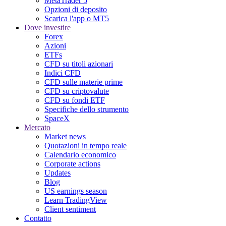
MetaTrader 5
Opzioni di deposito
Scarica l'app o MT5
Dove investire
Forex
Azioni
ETFs
CFD su titoli azionari
Indici CFD
CFD sulle materie prime
CFD su criptovalute
CFD su fondi ETF
Specifiche dello strumento
SpaceX
Mercato
Market news
Quotazioni in tempo reale
Calendario economico
Corporate actions
Updates
Blog
US earnings season
Learn TradingView
Client sentiment
Contatto