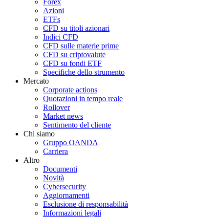
Forex
Azioni
ETFs
CFD su titoli azionari
Indici CFD
CFD sulle materie prime
CFD su criptovalute
CFD su fondi ETF
Specifiche dello strumento
Mercato
Corporate actions
Quotazioni in tempo reale
Rollover
Market news
Sentimento del cliente
Chi siamo
Gruppo OANDA
Carriera
Altro
Documenti
Novità
Cybersecurity
Aggiornamenti
Esclusione di responsabilità
Informazioni legali