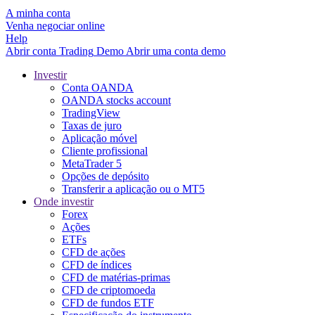
A minha conta
Venha negociar online
Help
Abrir conta
Trading
Demo
Abrir uma conta demo
Investir
Conta OANDA
OANDA stocks account
TradingView
Taxas de juro
Aplicação móvel
Cliente profissional
MetaTrader 5
Opções de depósito
Transferir a aplicação ou o MT5
Onde investir
Forex
Ações
ETFs
CFD de ações
CFD de índices
CFD de matérias-primas
CFD de criptomoeda
CFD de fundos ETF