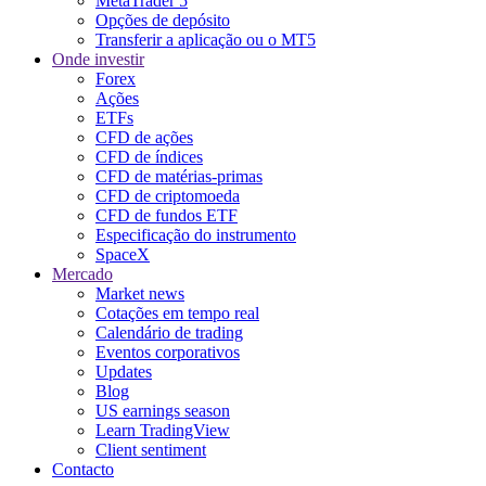
MetaTrader 5
Opções de depósito
Transferir a aplicação ou o MT5
Onde investir
Forex
Ações
ETFs
CFD de ações
CFD de índices
CFD de matérias-primas
CFD de criptomoeda
CFD de fundos ETF
Especificação do instrumento
SpaceX
Mercado
Market news
Cotações em tempo real
Calendário de trading
Eventos corporativos
Updates
Blog
US earnings season
Learn TradingView
Client sentiment
Contacto