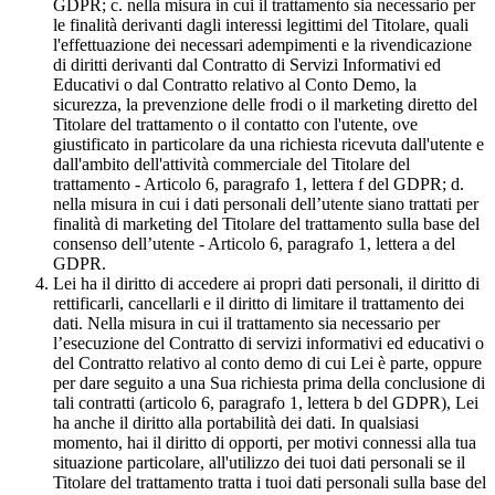
GDPR; c. nella misura in cui il trattamento sia necessario per
le finalità derivanti dagli interessi legittimi del Titolare, quali
l'effettuazione dei necessari adempimenti e la rivendicazione
di diritti derivanti dal Contratto di Servizi Informativi ed
Educativi o dal Contratto relativo al Conto Demo, la
sicurezza, la prevenzione delle frodi o il marketing diretto del
Titolare del trattamento o il contatto con l'utente, ove
giustificato in particolare da una richiesta ricevuta dall'utente e
dall'ambito dell'attività commerciale del Titolare del
trattamento - Articolo 6, paragrafo 1, lettera f del GDPR; d.
nella misura in cui i dati personali dell’utente siano trattati per
finalità di marketing del Titolare del trattamento sulla base del
consenso dell’utente - Articolo 6, paragrafo 1, lettera a del
GDPR.
Lei ha il diritto di accedere ai propri dati personali, il diritto di
rettificarli, cancellarli e il diritto di limitare il trattamento dei
dati. Nella misura in cui il trattamento sia necessario per
l’esecuzione del Contratto di servizi informativi ed educativi o
del Contratto relativo al conto demo di cui Lei è parte, oppure
per dare seguito a una Sua richiesta prima della conclusione di
tali contratti (articolo 6, paragrafo 1, lettera b del GDPR), Lei
ha anche il diritto alla portabilità dei dati. In qualsiasi
momento, hai il diritto di opporti, per motivi connessi alla tua
situazione particolare, all'utilizzo dei tuoi dati personali se il
Titolare del trattamento tratta i tuoi dati personali sulla base del