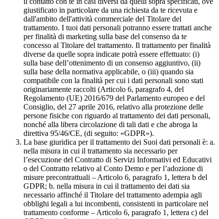
il contatto con te in casi diversi da quelli sopra specificati, ove
giustificato in particolare da una richiesta da te ricevuta e
dall'ambito dell'attività commerciale del Titolare del
trattamento. I tuoi dati personali potranno essere trattati anche
per finalità di marketing sulla base del consenso da te
concesso al Titolare del trattamento. Il trattamento per finalità
diverse da quelle sopra indicate potrà essere effettuato: (i)
sulla base dell’ottenimento di un consenso aggiuntivo, (ii)
sulla base della normativa applicabile, o (iii) quando sia
compatibile con la finalità per cui i dati personali sono stati
originariamente raccolti (Articolo 6, paragrafo 4, del
Regolamento (UE) 2016/679 del Parlamento europeo e del
Consiglio, del 27 aprile 2016, relativo alla protezione delle
persone fisiche con riguardo al trattamento dei dati personali,
nonché alla libera circolazione di tali dati e che abroga la
direttiva 95/46/CE, (di seguito: «GDPR»).
La base giuridica per il trattamento dei Suoi dati personali è: a.
nella misura in cui il trattamento sia necessario per
l’esecuzione del Contratto di Servizi Informativi ed Educativi
o del Contratto relativo al Conto Demo e per l’adozione di
misure precontrattuali – Articolo 6, paragrafo 1, lettera b del
GDPR; b. nella misura in cui il trattamento dei dati sia
necessario affinché il Titolare del trattamento adempia agli
obblighi legali a lui incombenti, consistenti in particolare nel
trattamento conforme – Articolo 6, paragrafo 1, lettera c) del