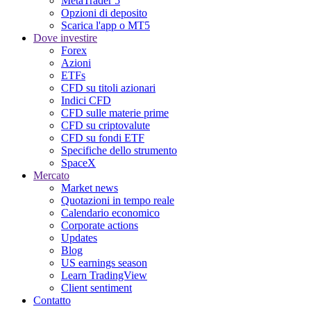
MetaTrader 5
Opzioni di deposito
Scarica l'app o MT5
Dove investire
Forex
Azioni
ETFs
CFD su titoli azionari
Indici CFD
CFD sulle materie prime
CFD su criptovalute
CFD su fondi ETF
Specifiche dello strumento
SpaceX
Mercato
Market news
Quotazioni in tempo reale
Calendario economico
Corporate actions
Updates
Blog
US earnings season
Learn TradingView
Client sentiment
Contatto