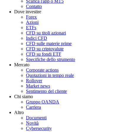
Scarica l'app o MT5
Contatto
Dove investire
Forex
Azioni
ETFs
CFD su titoli azionari
Indici CFD
CFD sulle materie prime
CFD su criptovalute
CFD su fondi ETF
Specifiche dello strumento
Mercato
Corporate actions
Quotazioni in tempo reale
Rollover
Market news
Sentimento del cliente
Chi siamo
Gruppo OANDA
Carriera
Altro
Documenti
Novità
Cybersecurity