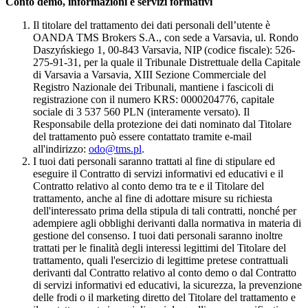
Conto demo, informazioni e servizi formativi
Il titolare del trattamento dei dati personali dell’utente è
OANDA TMS Brokers S.A., con sede a Varsavia, ul. Rondo
Daszyńskiego 1, 00-843 Varsavia, NIP (codice fiscale): 526-
275-91-31, per la quale il Tribunale Distrettuale della Capitale
di Varsavia a Varsavia, XIII Sezione Commerciale del
Registro Nazionale dei Tribunali, mantiene i fascicoli di
registrazione con il numero KRS: 0000204776, capitale
sociale di 3 537 560 PLN (interamente versato). Il
Responsabile della protezione dei dati nominato dal Titolare
del trattamento può essere contattato tramite e-mail
all'indirizzo:
odo@tms.pl
.
I tuoi dati personali saranno trattati al fine di stipulare ed
eseguire il Contratto di servizi informativi ed educativi e il
Contratto relativo al conto demo tra te e il Titolare del
trattamento, anche al fine di adottare misure su richiesta
dell'interessato prima della stipula di tali contratti, nonché per
adempiere agli obblighi derivanti dalla normativa in materia di
gestione del consenso. I tuoi dati personali saranno inoltre
trattati per le finalità degli interessi legittimi del Titolare del
trattamento, quali l'esercizio di legittime pretese contrattuali
derivanti dal Contratto relativo al conto demo o dal Contratto
di servizi informativi ed educativi, la sicurezza, la prevenzione
delle frodi o il marketing diretto del Titolare del trattamento e