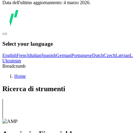
Data dell'ultimo aggiornamento: 4 marzo 2026.
Select your language
English
French
Italian
Spanish
German
Portuguese
Dutch
Czech
Latvian
L
Ukrainian
Breadcrumb
Home
Ricerca di strumenti