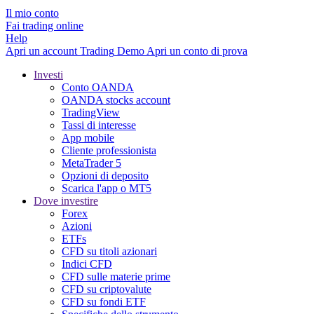
Il mio conto
Fai trading online
Help
Apri un account
Trading
Demo
Apri un conto di prova
Investi
Conto OANDA
OANDA stocks account
TradingView
Tassi di interesse
App mobile
Cliente professionista
MetaTrader 5
Opzioni di deposito
Scarica l'app o MT5
Dove investire
Forex
Azioni
ETFs
CFD su titoli azionari
Indici CFD
CFD sulle materie prime
CFD su criptovalute
CFD su fondi ETF