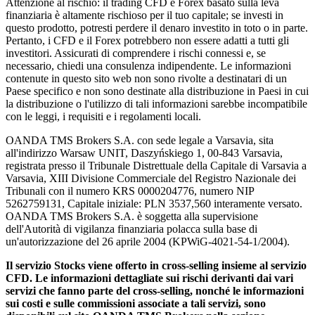
Attenzione al rischio: il trading CFD e Forex basato sulla leva
finanziaria è altamente rischioso per il tuo capitale; se investi in
questo prodotto, potresti perdere il denaro investito in toto o in parte.
Pertanto, i CFD e il Forex potrebbero non essere adatti a tutti gli
investitori. Assicurati di comprendere i rischi connessi e, se
necessario, chiedi una consulenza indipendente. Le informazioni
contenute in questo sito web non sono rivolte a destinatari di un
Paese specifico e non sono destinate alla distribuzione in Paesi in cui
la distribuzione o l'utilizzo di tali informazioni sarebbe incompatibile
con le leggi, i requisiti e i regolamenti locali.
OANDA TMS Brokers S.A. con sede legale a Varsavia, sita
all'indirizzo Warsaw UNIT, Daszyńskiego 1, 00-843 Varsavia,
registrata presso il Tribunale Distrettuale della Capitale di Varsavia a
Varsavia, XIII Divisione Commerciale del Registro Nazionale dei
Tribunali con il numero KRS 0000204776, numero NIP
5262759131, Capitale iniziale: PLN 3537,560 interamente versato.
OANDA TMS Brokers S.A. è soggetta alla supervisione
dell'Autorità di vigilanza finanziaria polacca sulla base di
un'autorizzazione del 26 aprile 2004 (KPWiG-4021-54-1/2004).
Il servizio Stocks viene offerto in cross-selling insieme al servizio
CFD. Le informazioni dettagliate sui rischi derivanti dai vari
servizi che fanno parte del cross-selling, nonché le informazioni
sui costi e sulle commissioni associate a tali servizi, sono