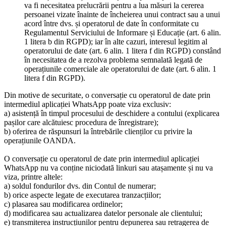
va fi necesitatea prelucrării pentru a lua măsuri la cererea
persoanei vizate înainte de încheierea unui contract sau a unui
acord între dvs. și operatorul de date în conformitate cu
Regulamentul Serviciului de Informare și Educație (art. 6 alin.
1 litera b din RGPD); iar în alte cazuri, interesul legitim al
operatorului de date (art. 6 alin. 1 litera f din RGPD) constând
în necesitatea de a rezolva problema semnalată legată de
operațiunile comerciale ale operatorului de date (art. 6 alin. 1
litera f din RGPD).
Din motive de securitate, o conversație cu operatorul de date prin
intermediul aplicației WhatsApp poate viza exclusiv:
a) asistență în timpul procesului de deschidere a contului (explicarea
pașilor care alcătuiesc procedura de înregistrare);
b) oferirea de răspunsuri la întrebările clienților cu privire la
operațiunile OANDA.
O conversație cu operatorul de date prin intermediul aplicației
WhatsApp nu va conține niciodată linkuri sau atașamente și nu va
viza, printre altele:
a) soldul fondurilor dvs. din Contul de numerar;
b) orice aspecte legate de executarea tranzacțiilor;
c) plasarea sau modificarea ordinelor;
d) modificarea sau actualizarea datelor personale ale clientului;
e) transmiterea instrucțiunilor pentru depunerea sau retragerea de