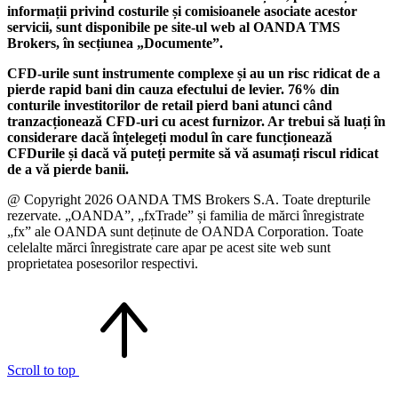
informații privind costurile și comisioanele asociate acestor
servicii, sunt disponibile pe site-ul web al OANDA TMS
Brokers, în secțiunea „Documente”.
CFD-urile sunt instrumente complexe și au un risc ridicat de a
pierde rapid bani din cauza efectului de levier. 76% din
conturile investitorilor de retail pierd bani atunci când
tranzacționează CFD-uri cu acest furnizor. Ar trebui să luați în
considerare dacă înțelegeți modul în care funcționează
CFDurile și dacă vă puteți permite să vă asumați riscul ridicat
de a vă pierde banii.
@ Copyright 2026 OANDA TMS Brokers S.A. Toate drepturile
rezervate. „OANDA”, „fxTrade” și familia de mărci înregistrate
„fx” ale OANDA sunt deținute de OANDA Corporation. Toate
celelalte mărci înregistrate care apar pe acest site web sunt
proprietatea posesorilor respectivi.
Scroll to top