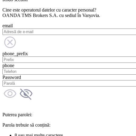
Cine este operatorul datelor cu caracter personal?
OANDA TMS Brokers S.A. cu sediul în Varșovia.
email
phone_prefix
phone
Password
Puterea parolei:
Parola trebuie să conțină:
8 sau mai multe caractere