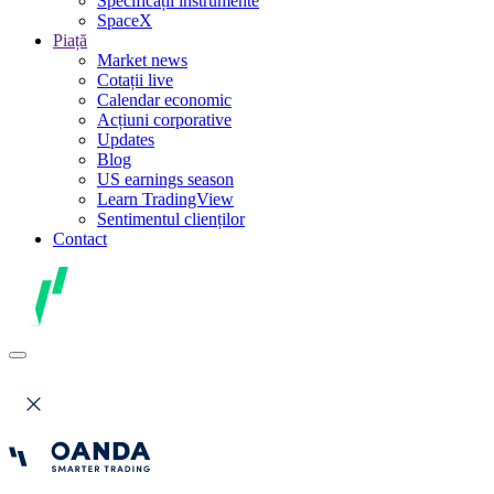
Specificații instrumente
SpaceX
Piață
Market news
Cotații live
Calendar economic
Acțiuni corporative
Updates
Blog
US earnings season
Learn TradingView
Sentimentul clienților
Contact