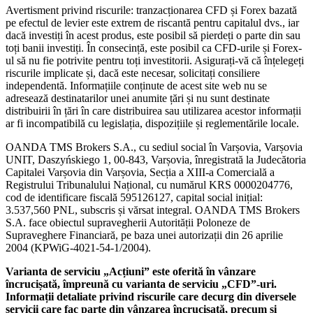
Avertisment privind riscurile: tranzacționarea CFD și Forex bazată
pe efectul de levier este extrem de riscantă pentru capitalul dvs., iar
dacă investiți în acest produs, este posibil să pierdeți o parte din sau
toți banii investiți. În consecință, este posibil ca CFD-urile și Forex-
ul să nu fie potrivite pentru toți investitorii. Asigurați-vă că înțelegeți
riscurile implicate și, dacă este necesar, solicitați consiliere
independentă. Informațiile conținute de acest site web nu se
adresează destinatarilor unei anumite țări și nu sunt destinate
distribuirii în țări în care distribuirea sau utilizarea acestor informații
ar fi incompatibilă cu legislația, dispozițiile și reglementările locale.
OANDA TMS Brokers S.A., cu sediul social în Varșovia, Varșovia
UNIT, Daszyńskiego 1, 00-843, Varșovia, înregistrată la Judecătoria
Capitalei Varșovia din Varșovia, Secția a XIII-a Comercială a
Registrului Tribunalului Național, cu numărul KRS 0000204776,
cod de identificare fiscală 595126127, capital social inițial:
3.537,560 PNL, subscris și vărsat integral. OANDA TMS Brokers
S.A. face obiectul supravegherii Autorității Poloneze de
Supraveghere Financiară, pe baza unei autorizații din 26 aprilie
2004 (KPWiG-4021-54-1/2004).
Varianta de serviciu „Acțiuni” este oferită în vânzare
încrucișată, împreună cu varianta de serviciu „CFD”-uri.
Informații detaliate privind riscurile care decurg din diversele
servicii care fac parte din vânzarea încrucișată, precum și