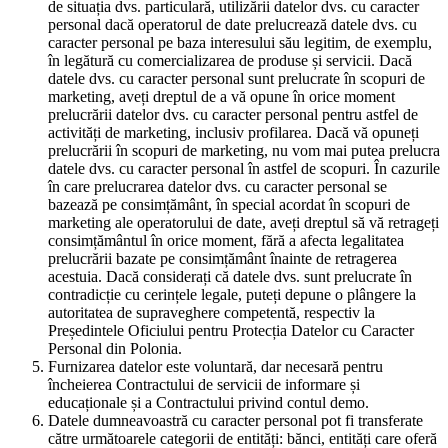
de situația dvs. particulară, utilizării datelor dvs. cu caracter
personal dacă operatorul de date prelucrează datele dvs. cu
caracter personal pe baza interesului său legitim, de exemplu,
în legătură cu comercializarea de produse și servicii. Dacă
datele dvs. cu caracter personal sunt prelucrate în scopuri de
marketing, aveți dreptul de a vă opune în orice moment
prelucrării datelor dvs. cu caracter personal pentru astfel de
activități de marketing, inclusiv profilarea. Dacă vă opuneți
prelucrării în scopuri de marketing, nu vom mai putea prelucra
datele dvs. cu caracter personal în astfel de scopuri. În cazurile
în care prelucrarea datelor dvs. cu caracter personal se
bazează pe consimțământ, în special acordat în scopuri de
marketing ale operatorului de date, aveți dreptul să vă retrageți
consimțământul în orice moment, fără a afecta legalitatea
prelucrării bazate pe consimțământ înainte de retragerea
acestuia. Dacă considerați că datele dvs. sunt prelucrate în
contradicție cu cerințele legale, puteți depune o plângere la
autoritatea de supraveghere competentă, respectiv la
Președintele Oficiului pentru Protecția Datelor cu Caracter
Personal din Polonia.
Furnizarea datelor este voluntară, dar necesară pentru
încheierea Contractului de servicii de informare și
educaționale și a Contractului privind contul demo.
Datele dumneavoastră cu caracter personal pot fi transferate
către următoarele categorii de entități: bănci, entități care oferă