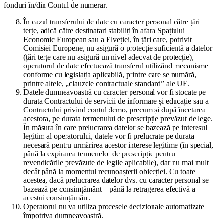
fonduri în/din Contul de numerar.
În cazul transferului de date cu caracter personal către țări
terțe, adică către destinatari stabiliți în afara Spațiului
Economic European sau a Elveției, în țări care, potrivit
Comisiei Europene, nu asigură o protecție suficientă a datelor
(țări terțe care nu asigură un nivel adecvat de protecție),
operatorul de date efectuează transferul utilizând mecanisme
conforme cu legislația aplicabilă, printre care se numără,
printre altele, „clauzele contractuale standard” ale UE.
Datele dumneavoastră cu caracter personal vor fi stocate pe
durata Contractului de servicii de informare și educație sau a
Contractului privind contul demo, precum și după încetarea
acestora, pe durata termenului de prescripție prevăzut de lege.
În măsura în care prelucrarea datelor se bazează pe interesul
legitim al operatorului, datele vor fi prelucrate pe durata
necesară pentru urmărirea acestor interese legitime (în special,
până la expirarea termenelor de prescripție pentru
revendicările prevăzute de legile aplicabile), dar nu mai mult
decât până la momentul recunoașterii obiecției. Cu toate
acestea, dacă prelucrarea datelor dvs. cu caracter personal se
bazează pe consimțământ – până la retragerea efectivă a
acestui consimțământ.
Operatorul nu va utiliza procesele decizionale automatizate
împotriva dumneavoastră.