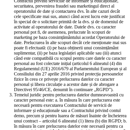
Contractul privind serviciile de informare și educaționale,
securitatea, prevenirea fraudei sau marketingul direct al
operatorului de date și contactarea dvs. în alte cazuri decât
cele specificate mai sus, atunci când acest lucru este justificat
în special de o solicitare primită de la dvs. și de domeniul de
activitate al operatorului de date. Datele dvs. cu caracter
personal pot fi, de asemenea, prelucrate în scopuri de
marketing pe baza consimțământului acordat Operatorului de
date. Prelucrarea în alte scopuri decât cele menționate mai sus
poate fi efectuată: (i) pe baza obținerii unui consimțământ
suplimentar, (ii) pe baza legislației aplicabile sau (iii) atunci
când este compatibilă cu scopul pentru care datele cu caracter
personal au fost colectate inițial (articolul 6 alineatul (4) din
Regulamentul (UE) 2016/679 al Parlamentului European și al
Consiliului din 27 aprilie 2016 privind protecția persoanelor
fizice în ceea ce privește prelucrarea datelor cu caracter
personal și libera circulație a acestor date și de abrogare a
Directivei 95/46/CE, denumit în continuare „RGPD”).
Temeiul juridic pentru prelucrarea datelor dumneavoastră cu
caracter personal este: a. în măsura în care prelucrarea este
necesară pentru executarea Contractului de servicii de
informare și educaționale sau a Contractului privind contul
demo, precum și pentru luarea de măsuri înainte de încheierea
unui contract – articolul 6 alineatul (1) litera (b) din RGPD; b.
în măsura în care prelucrarea datelor este necesară pentru ca