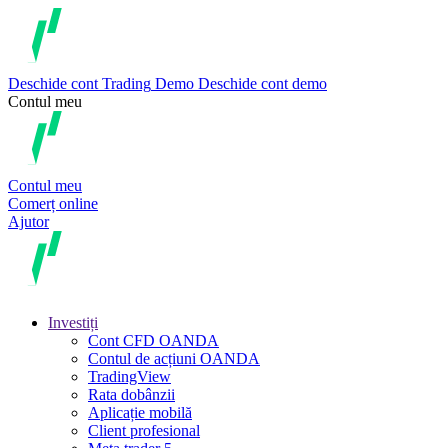
Deschide cont
Trading
Demo
Deschide cont demo
Contul meu
Contul meu
Comerț online
Ajutor
Investiți
Cont CFD OANDA
Contul de acțiuni OANDA
TradingView
Rata dobânzii
Aplicație mobilă
Client profesional