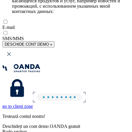
касающейся продуктов и услуг, например новостей и
промоакций, с использованием указанных мной
контактных данных:
E-mail
SMS/MMS
DESCHIDE CONT DEMO »
go to client zone
Testează contul nostru!
Deschideți un cont demo OANDA gratuit
Rodo section