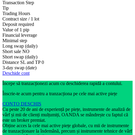
Transaction Step
Tip
Trading Hours
Contract size / 1 lot
Deposit required
Value of 1 pip
Financial leverage
Minimal step
Long swap (daily)
Short sale
NO
Short swap (daily)
Distance SL and TP
0
3-day swap (date)
Deschide cont
Începe să tranzacționezi acum cu deschiderea rapidă a contului.
Înscrie-te acum pentru a tranzacționa pe cele mai active piețe
CONTO DESCHIS
Cu peste 20 de ani de experiență pe piețe, instrumente de analiză de
vârf și mii de clienți mulțumiți, OANDA se mândrește cu faptul că
este un broker premiat.
Obține acces la cele mai active piețe globale, cu mii de instrumente
de tranzacționare la îndemână, precum și instrumente tehnice de vârf