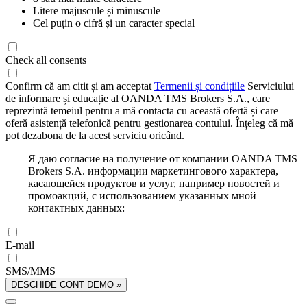
Litere majuscule și minuscule
Cel puțin o cifră și un caracter special
Check all consents
Confirm că am citit și am acceptat
Termenii și condițiile
Serviciului
de informare și educație al OANDA TMS Brokers S.A., care
reprezintă temeiul pentru a mă contacta cu această ofertă și care
oferă asistență telefonică pentru gestionarea contului. Înțeleg că mă
pot dezabona de la acest serviciu oricând.
Я даю согласие на получение от компании OANDA TMS
Brokers S.A. информации маркетингового характера,
касающейся продуктов и услуг, например новостей и
промоакций, с использованием указанных мной
контактных данных:
E-mail
SMS/MMS
DESCHIDE CONT DEMO »