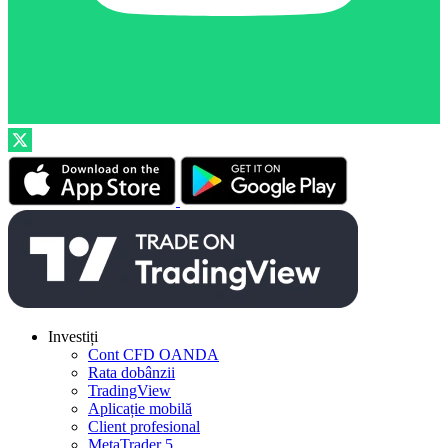
Investiți
Cont CFD OANDA
Rata dobânzii
TradingView
Aplicație mobilă
Client profesional
MetaTrader 5