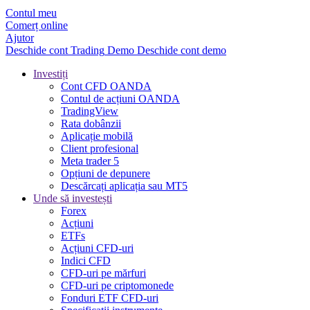
Contul meu
Comerț online
Ajutor
Deschide cont
Trading
Demo
Deschide cont demo
Investiți
Cont CFD OANDA
Contul de acțiuni OANDA
TradingView
Rata dobânzii
Aplicație mobilă
Client profesional
Meta trader 5
Opțiuni de depunere
Descărcați aplicația sau MT5
Unde să investești
Forex
Acțiuni
ETFs
Acțiuni CFD-uri
Indici CFD
CFD-uri pe mărfuri
CFD-uri pe criptomonede
Fonduri ETF CFD-uri