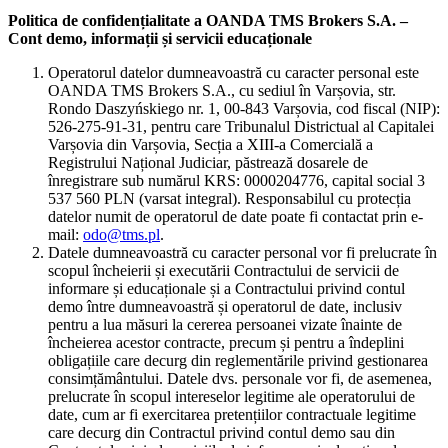
Politica de confidențialitate a OANDA TMS Brokers S.A. –
Cont demo, informații și servicii educaționale
Operatorul datelor dumneavoastră cu caracter personal este
OANDA TMS Brokers S.A., cu sediul în Varșovia, str.
Rondo Daszyńskiego nr. 1, 00-843 Varșovia, cod fiscal (NIP):
526-275-91-31, pentru care Tribunalul Districtual al Capitalei
Varșovia din Varșovia, Secția a XIII-a Comercială a
Registrului Național Judiciar, păstrează dosarele de
înregistrare sub numărul KRS: 0000204776, capital social 3
537 560 PLN (varsat integral). Responsabilul cu protecția
datelor numit de operatorul de date poate fi contactat prin e-
mail:
odo@tms.pl
.
Datele dumneavoastră cu caracter personal vor fi prelucrate în
scopul încheierii și executării Contractului de servicii de
informare și educaționale și a Contractului privind contul
demo între dumneavoastră și operatorul de date, inclusiv
pentru a lua măsuri la cererea persoanei vizate înainte de
încheierea acestor contracte, precum și pentru a îndeplini
obligațiile care decurg din reglementările privind gestionarea
consimțământului. Datele dvs. personale vor fi, de asemenea,
prelucrate în scopul intereselor legitime ale operatorului de
date, cum ar fi exercitarea pretențiilor contractuale legitime
care decurg din Contractul privind contul demo sau din