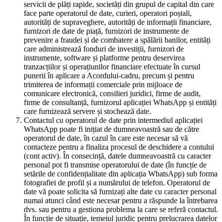
servicii de plăți rapide, societăți din grupul de capital din care
face parte operatorul de date, curieri, operatori poștali,
autorități de supraveghere, autorități de informații financiare,
furnizori de date de piață, furnizori de instrumente de
prevenire a fraudei și de combatere a spălării banilor, entități
care administrează fonduri de investiții, furnizori de
instrumente, software și platforme pentru deservirea
tranzacțiilor și operațiunilor financiare efectuate în cursul
punerii în aplicare a Acordului-cadru, precum și pentru
trimiterea de informații comerciale prin mijloace de
comunicare electronică, consilieri juridici, firme de audit,
firme de consultanță, furnizorul aplicației WhatsApp și entități
care furnizează servere și stochează date.
Contactul cu operatorul de date prin intermediul aplicației
WhatsApp poate fi inițiat de dumneavoastră sau de către
operatorul de date, în cazul în care este necesar să vă
contacteze pentru a finaliza procesul de deschidere a contului
(cont activ). În consecință, datele dumneavoastră cu caracter
personal pot fi transmise operatorului de date (în funcție de
setările de confidențialitate din aplicația WhatsApp) sub forma
fotografiei de profil și a numărului de telefon. Operatorul de
date vă poate solicita să furnizați alte date cu caracter personal
numai atunci când este necesar pentru a răspunde la întrebarea
dvs. sau pentru a gestiona problema la care se referă contactul.
În funcție de situație, temeiul juridic pentru prelucrarea datelor