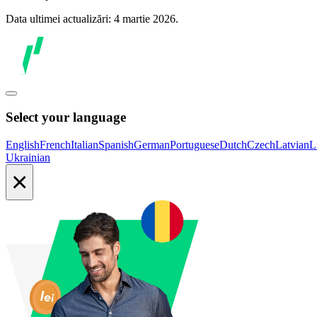
Data ultimei actualizări: 4 martie 2026.
Select your language
English
French
Italian
Spanish
German
Portuguese
Dutch
Czech
Latvian
L
Ukrainian
×