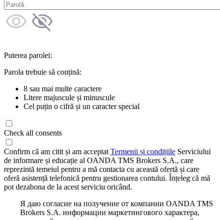
Puterea parolei:
Parola trebuie să conțină:
8 sau mai multe caractere
Litere majuscule și minuscule
Cel puțin o cifră și un caracter special
Check all consents
Confirm că am citit și am acceptat
Termenii și condițiile
Serviciului
de informare și educație al OANDA TMS Brokers S.A., care
reprezintă temeiul pentru a mă contacta cu această ofertă și care
oferă asistență telefonică pentru gestionarea contului. Înțeleg că mă
pot dezabona de la acest serviciu oricând.
Я даю согласие на получение от компании OANDA TMS
Brokers S.A. информации маркетингового характера,