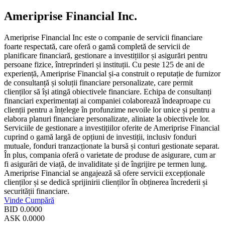
Ameriprise Financial Inc.
Ameriprise Financial Inc este o companie de servicii financiare
foarte respectată, care oferă o gamă completă de servicii de
planificare financiară, gestionare a investițiilor și asigurări pentru
persoane fizice, întreprinderi și instituții. Cu peste 125 de ani de
experiență, Ameriprise Financial și-a construit o reputație de furnizor
de consultanță și soluții financiare personalizate, care permit
clienților să își atingă obiectivele financiare. Echipa de consultanți
financiari experimentați ai companiei colaborează îndeaproape cu
clienții pentru a înțelege în profunzime nevoile lor unice și pentru a
elabora planuri financiare personalizate, aliniate la obiectivele lor.
Serviciile de gestionare a investițiilor oferite de Ameriprise Financial
cuprind o gamă largă de opțiuni de investiții, inclusiv fonduri
mutuale, fonduri tranzacționate la bursă și conturi gestionate separat.
În plus, compania oferă o varietate de produse de asigurare, cum ar
fi asigurări de viață, de invaliditate și de îngrijire pe termen lung.
Ameriprise Financial se angajează să ofere servicii excepționale
clienților și se dedică sprijinirii clienților în obținerea încrederii și
securității financiare.
Vinde
Cumpără
BID
0.0000
ASK
0.0000