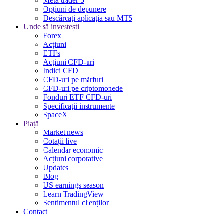
Meta trader 5
Opțiuni de depunere
Descărcați aplicația sau MT5
Unde să investești
Forex
Acțiuni
ETFs
Acțiuni CFD-uri
Indici CFD
CFD-uri pe mărfuri
CFD-uri pe criptomonede
Fonduri ETF CFD-uri
Specificații instrumente
SpaceX
Piață
Market news
Cotații live
Calendar economic
Acțiuni corporative
Updates
Blog
US earnings season
Learn TradingView
Sentimentul clienților
Contact