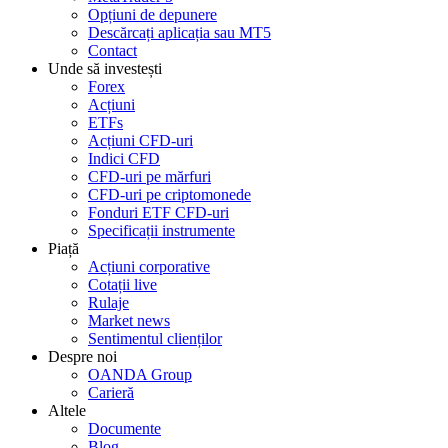
Opțiuni de depunere
Descărcați aplicația sau MT5
Contact
Unde să investești
Forex
Acțiuni
ETFs
Acțiuni CFD-uri
Indici CFD
CFD-uri pe mărfuri
CFD-uri pe criptomonede
Fonduri ETF CFD-uri
Specificații instrumente
Piață
Acțiuni corporative
Cotații live
Rulaje
Market news
Sentimentul clienților
Despre noi
OANDA Group
Carieră
Altele
Documente
Blog