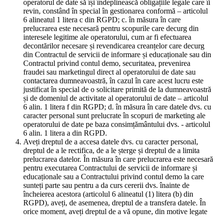
operatorul de date să își îndeplinească obligațiile legale care îi
revin, constând în special în gestionarea conformă – articolul
6 alineatul 1 litera c din RGPD; c. în măsura în care
prelucrarea este necesară pentru scopurile care decurg din
interesele legitime ale operatorului, cum ar fi efectuarea
decontărilor necesare și revendicarea creanțelor care decurg
din Contractul de servicii de informare și educaționale sau din
Contractul privind contul demo, securitatea, prevenirea
fraudei sau marketingul direct al operatorului de date sau
contactarea dumneavoastră, în cazul în care acest lucru este
justificat în special de o solicitare primită de la dumneavoastră
și de domeniul de activitate al operatorului de date – articolul
6 alin. 1 litera f din RGPD; d. în măsura în care datele dvs. cu
caracter personal sunt prelucrate în scopuri de marketing ale
operatorului de date pe baza consimțământului dvs. - articolul
6 alin. 1 litera a din RGPD.
Aveți dreptul de a accesa datele dvs. cu caracter personal,
dreptul de a le rectifica, de a le șterge și dreptul de a limita
prelucrarea datelor. În măsura în care prelucrarea este necesară
pentru executarea Contractului de servicii de informare și
educaționale sau a Contractului privind contul demo la care
sunteți parte sau pentru a da curs cererii dvs. înainte de
încheierea acestora (articolul 6 alineatul (1) litera (b) din
RGPD), aveți, de asemenea, dreptul de a transfera datele. În
orice moment, aveți dreptul de a vă opune, din motive legate