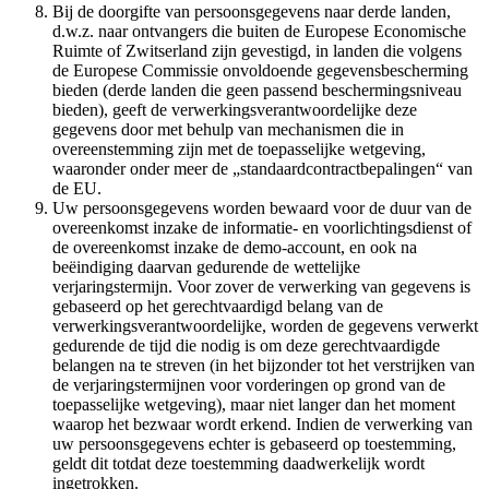
Bij de doorgifte van persoonsgegevens naar derde landen,
d.w.z. naar ontvangers die buiten de Europese Economische
Ruimte of Zwitserland zijn gevestigd, in landen die volgens
de Europese Commissie onvoldoende gegevensbescherming
bieden (derde landen die geen passend beschermingsniveau
bieden), geeft de verwerkingsverantwoordelijke deze
gegevens door met behulp van mechanismen die in
overeenstemming zijn met de toepasselijke wetgeving,
waaronder onder meer de „standaardcontractbepalingen“ van
de EU.
Uw persoonsgegevens worden bewaard voor de duur van de
overeenkomst inzake de informatie- en voorlichtingsdienst of
de overeenkomst inzake de demo-account, en ook na
beëindiging daarvan gedurende de wettelijke
verjaringstermijn. Voor zover de verwerking van gegevens is
gebaseerd op het gerechtvaardigd belang van de
verwerkingsverantwoordelijke, worden de gegevens verwerkt
gedurende de tijd die nodig is om deze gerechtvaardigde
belangen na te streven (in het bijzonder tot het verstrijken van
de verjaringstermijnen voor vorderingen op grond van de
toepasselijke wetgeving), maar niet langer dan het moment
waarop het bezwaar wordt erkend. Indien de verwerking van
uw persoonsgegevens echter is gebaseerd op toestemming,
geldt dit totdat deze toestemming daadwerkelijk wordt
ingetrokken.