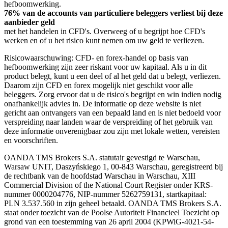
hefboomwerking.
76% van de accounts van particuliere beleggers verliest bij deze
aanbieder geld
met het handelen in CFD's. Overweeg of u begrijpt hoe CFD's
werken en of u het risico kunt nemen om uw geld te verliezen.
Risicowaarschuwing: CFD- en forex-handel op basis van
hefboomwerking zijn zeer riskant voor uw kapitaal. Als u in dit
product belegt, kunt u een deel of al het geld dat u belegt, verliezen.
Daarom zijn CFD en forex mogelijk niet geschikt voor alle
beleggers. Zorg ervoor dat u de risico's begrijpt en win indien nodig
onafhankelijk advies in. De informatie op deze website is niet
gericht aan ontvangers van een bepaald land en is niet bedoeld voor
verspreiding naar landen waar de verspreiding of het gebruik van
deze informatie onverenigbaar zou zijn met lokale wetten, vereisten
en voorschriften.
OANDA TMS Brokers S.A. statutair gevestigd te Warschau,
Warsaw UNIT, Daszyńskiego 1, 00-843 Warschau, geregistreerd bij
de rechtbank van de hoofdstad Warschau in Warschau, XIII
Commercial Division of the National Court Register onder KRS-
nummer 0000204776, NIP-nummer 5262759131, startkapitaal:
PLN 3.537.560 in zijn geheel betaald. OANDA TMS Brokers S.A.
staat onder toezicht van de Poolse Autoriteit Financieel Toezicht op
grond van een toestemming van 26 april 2004 (KPWiG-4021-54-