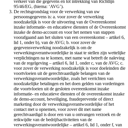
verkeer van die gegevens en tot intrekking van Richtlijn
95/46/EG, (hierna: ‘AVG’).
De rechtsgrondslag voor de verwerking van uw
persoonsgegevens is: a. voor zover de verwerking
noodzakelijk is voor de uitvoering van de Overeenkomst
inzake informatie- en educatieve diensten of de Overeenkomst
inzake de demo-account en voor het nemen van stappen
voorafgaand aan het sluiten van een overeenkomst – artikel 6,
lid 1, onder b), van de AVG; b. voor zover de
gegevensverwerking noodzakelijk is om de
verwerkingsverantwoordelijke in staat te stellen zijn wettelijke
verplichtingen na te komen, met name wat betreft de naleving
van de regelgeving – artikel 6, lid 1, onder c, van de AVG; c.
voor zover de verwerking noodzakelijk is voor doeleinden die
voortvloeien uit de gerechtvaardigde belangen van de
verwerkingsverantwoordelijke, zoals het verrichten van
noodzakelijke betalingen en het doen gelden van vorderingen
die voortvloeien uit de gesloten overeenkomst inzake
informatie- en educatieve diensten of de overeenkomst inzake
de demo-account, beveiliging, fraudepreventie of direct
marketing door de verwerkingsverantwoordelijke of het
contact met u opnemen, voor zover dit met name
gerechtvaardigd is door een van u ontvangen verzoek en de
reikwijdte van de bedrijfsactiviteiten van de
verwerkingsverantwoordelijke – artikel 6, lid 1, onder f, van