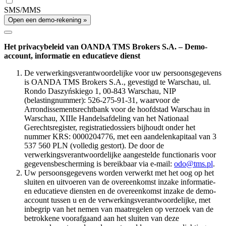
SMS/MMS
Open een demo-rekening »
Het privacybeleid van OANDA TMS Brokers S.A. – Demo-
account, informatie en educatieve dienst
De verwerkingsverantwoordelijke voor uw persoonsgegevens
is OANDA TMS Brokers S.A., gevestigd te Warschau, ul.
Rondo Daszyńskiego 1, 00-843 Warschau, NIP
(belastingnummer): 526-275-91-31, waarvoor de
Arrondissementsrechtbank voor de hoofdstad Warschau in
Warschau, XIIIe Handelsafdeling van het Nationaal
Gerechtsregister, registratiedossiers bijhoudt onder het
nummer KRS: 0000204776, met een aandelenkapitaal van 3
537 560 PLN (volledig gestort). De door de
verwerkingsverantwoordelijke aangestelde functionaris voor
gegevensbescherming is bereikbaar via e-mail:
odo@tms.pl
.
Uw persoonsgegevens worden verwerkt met het oog op het
sluiten en uitvoeren van de overeenkomst inzake informatie-
en educatieve diensten en de overeenkomst inzake de demo-
account tussen u en de verwerkingsverantwoordelijke, met
inbegrip van het nemen van maatregelen op verzoek van de
betrokkene voorafgaand aan het sluiten van deze