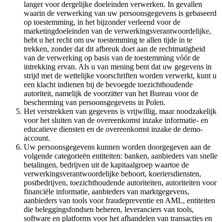
langer voor dergelijke doeleinden verwerken. In gevallen
waarin de verwerking van uw persoonsgegevens is gebaseerd
op toestemming, in het bijzonder verleend voor de
marketingdoeleinden van de verwerkingsverantwoordelijke,
hebt u het recht om uw toestemming te allen tijde in te
trekken, zonder dat dit afbreuk doet aan de rechtmatigheid
van de verwerking op basis van de toestemming vóór de
intrekking ervan. Als u van mening bent dat uw gegevens in
strijd met de wettelijke voorschriften worden verwerkt, kunt u
een klacht indienen bij de bevoegde toezichthoudende
autoriteit, namelijk de voorzitter van het Bureau voor de
bescherming van persoonsgegevens in Polen.
Het verstrekken van gegevens is vrijwillig, maar noodzakelijk
voor het sluiten van de overeenkomst inzake informatie- en
educatieve diensten en de overeenkomst inzake de demo-
account.
Uw persoonsgegevens kunnen worden doorgegeven aan de
volgende categorieën entiteiten: banken, aanbieders van snelle
betalingen, bedrijven uit de kapitaalgroep waartoe de
verwerkingsverantwoordelijke behoort, koeriersdiensten,
postbedrijven, toezichthoudende autoriteiten, autoriteiten voor
financiële informatie, aanbieders van marktgegevens,
aanbieders van tools voor fraudepreventie en AML, entiteiten
die beleggingsfondsen beheren, leveranciers van tools,
software en platforms voor het afhandelen van transacties en