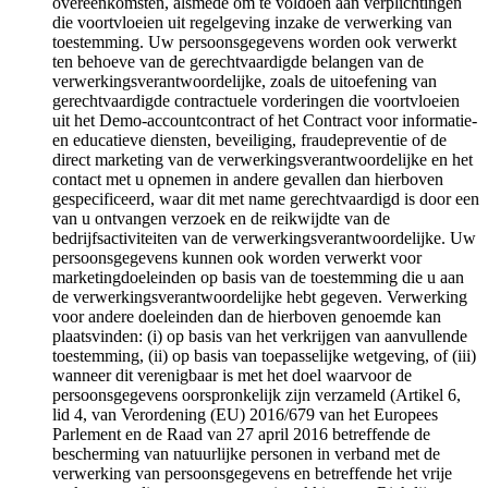
overeenkomsten, alsmede om te voldoen aan verplichtingen
die voortvloeien uit regelgeving inzake de verwerking van
toestemming. Uw persoonsgegevens worden ook verwerkt
ten behoeve van de gerechtvaardigde belangen van de
verwerkingsverantwoordelijke, zoals de uitoefening van
gerechtvaardigde contractuele vorderingen die voortvloeien
uit het Demo-accountcontract of het Contract voor informatie-
en educatieve diensten, beveiliging, fraudepreventie of de
direct marketing van de verwerkingsverantwoordelijke en het
contact met u opnemen in andere gevallen dan hierboven
gespecificeerd, waar dit met name gerechtvaardigd is door een
van u ontvangen verzoek en de reikwijdte van de
bedrijfsactiviteiten van de verwerkingsverantwoordelijke. Uw
persoonsgegevens kunnen ook worden verwerkt voor
marketingdoeleinden op basis van de toestemming die u aan
de verwerkingsverantwoordelijke hebt gegeven. Verwerking
voor andere doeleinden dan de hierboven genoemde kan
plaatsvinden: (i) op basis van het verkrijgen van aanvullende
toestemming, (ii) op basis van toepasselijke wetgeving, of (iii)
wanneer dit verenigbaar is met het doel waarvoor de
persoonsgegevens oorspronkelijk zijn verzameld (Artikel 6,
lid 4, van Verordening (EU) 2016/679 van het Europees
Parlement en de Raad van 27 april 2016 betreffende de
bescherming van natuurlijke personen in verband met de
verwerking van persoonsgegevens en betreffende het vrije