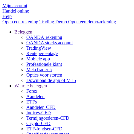
Mijn account
Handel online
Help
Open een rekening
Trading
Demo
Open een demo-rekening
Beleggen
OANDA-rekening
OANDA stocks account
TradingView
Rentepercentage
Mobiele app
Professionele klant
MetaTrader 5
Opties voor storten
Download de app of MT5
Waar te beleggen
Forex
Aandelen
ETFs
Aandelen-CFD
Indices-CFD
Termijngoederen-CFD
Crypto-CFD
ETF-fondsen-CFD