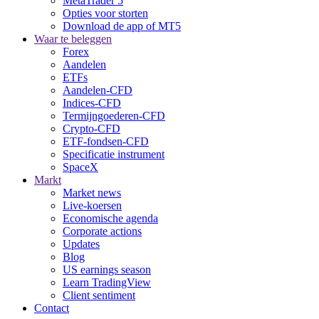
MetaTrader 5
Opties voor storten
Download de app of MT5
Waar te beleggen
Forex
Aandelen
ETFs
Aandelen-CFD
Indices-CFD
Termijngoederen-CFD
Crypto-CFD
ETF-fondsen-CFD
Specificatie instrument
SpaceX
Markt
Market news
Live-koersen
Economische agenda
Corporate actions
Updates
Blog
US earnings season
Learn TradingView
Client sentiment
Contact