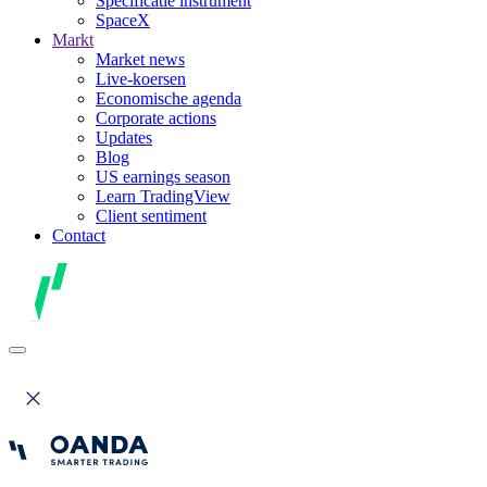
Specificatie instrument
SpaceX
Markt
Market news
Live-koersen
Economische agenda
Corporate actions
Updates
Blog
US earnings season
Learn TradingView
Client sentiment
Contact