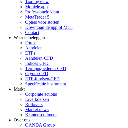
TradingView
Mobiele app
Professionele klant
MetaTrader 5
Opties voor storten
Download de app of MT5
Contact
Waar te beleggen
Forex
Aandelen
ETFs
Aandelen-CFD
Indices-CFD
Termijngoederen-CFD
Crypto-CFD
ETF-fondsen-CFD
Specificatie instrument
Markt
Corporate actions
Live-koersen
Rollovers
Market news
Klantensentiment
Over ons
OANDA Group