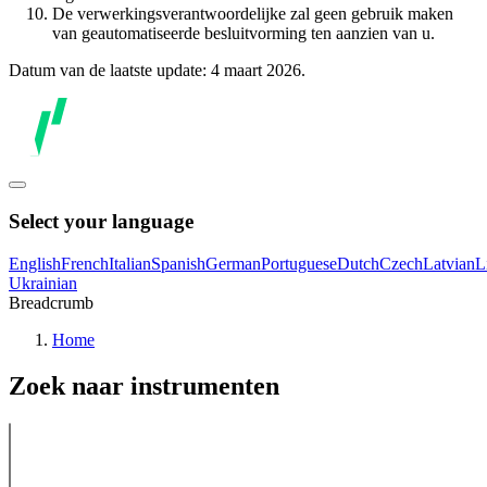
De verwerkingsverantwoordelijke zal geen gebruik maken
van geautomatiseerde besluitvorming ten aanzien van u.
Datum van de laatste update: 4 maart 2026.
Select your language
English
French
Italian
Spanish
German
Portuguese
Dutch
Czech
Latvian
L
Ukrainian
Breadcrumb
Home
Zoek naar instrumenten