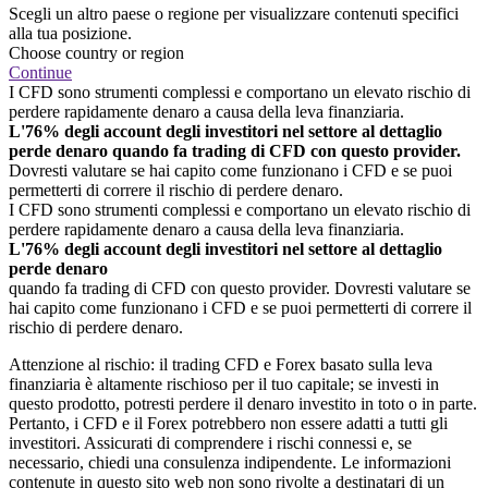
Scegli un altro paese o regione per visualizzare contenuti specifici
alla tua posizione.
Choose country or region
Continue
I CFD sono strumenti complessi e comportano un elevato rischio di
perdere rapidamente denaro a causa della leva finanziaria.
L'76% degli account degli investitori nel settore al dettaglio
perde denaro quando fa trading di CFD con questo provider.
Dovresti valutare se hai capito come funzionano i CFD e se puoi
permetterti di correre il rischio di perdere denaro.
I CFD sono strumenti complessi e comportano un elevato rischio di
perdere rapidamente denaro a causa della leva finanziaria.
L'76% degli account degli investitori nel settore al dettaglio
perde denaro
quando fa trading di CFD con questo provider. Dovresti valutare se
hai capito come funzionano i CFD e se puoi permetterti di correre il
rischio di perdere denaro.
Attenzione al rischio: il trading CFD e Forex basato sulla leva
finanziaria è altamente rischioso per il tuo capitale; se investi in
questo prodotto, potresti perdere il denaro investito in toto o in parte.
Pertanto, i CFD e il Forex potrebbero non essere adatti a tutti gli
investitori. Assicurati di comprendere i rischi connessi e, se
necessario, chiedi una consulenza indipendente. Le informazioni
contenute in questo sito web non sono rivolte a destinatari di un