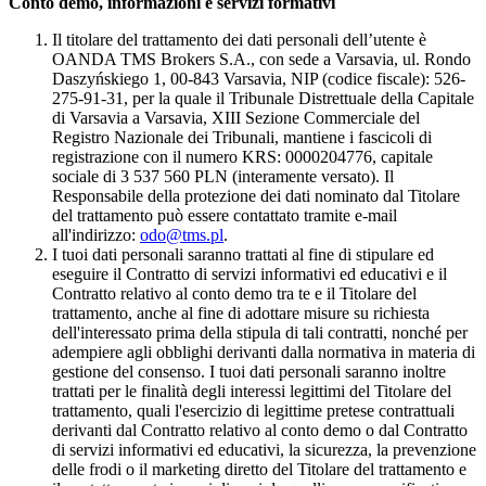
Conto demo, informazioni e servizi formativi
Il titolare del trattamento dei dati personali dell’utente è
OANDA TMS Brokers S.A., con sede a Varsavia, ul. Rondo
Daszyńskiego 1, 00-843 Varsavia, NIP (codice fiscale): 526-
275-91-31, per la quale il Tribunale Distrettuale della Capitale
di Varsavia a Varsavia, XIII Sezione Commerciale del
Registro Nazionale dei Tribunali, mantiene i fascicoli di
registrazione con il numero KRS: 0000204776, capitale
sociale di 3 537 560 PLN (interamente versato). Il
Responsabile della protezione dei dati nominato dal Titolare
del trattamento può essere contattato tramite e-mail
all'indirizzo:
odo@tms.pl
.
I tuoi dati personali saranno trattati al fine di stipulare ed
eseguire il Contratto di servizi informativi ed educativi e il
Contratto relativo al conto demo tra te e il Titolare del
trattamento, anche al fine di adottare misure su richiesta
dell'interessato prima della stipula di tali contratti, nonché per
adempiere agli obblighi derivanti dalla normativa in materia di
gestione del consenso. I tuoi dati personali saranno inoltre
trattati per le finalità degli interessi legittimi del Titolare del
trattamento, quali l'esercizio di legittime pretese contrattuali
derivanti dal Contratto relativo al conto demo o dal Contratto
di servizi informativi ed educativi, la sicurezza, la prevenzione
delle frodi o il marketing diretto del Titolare del trattamento e