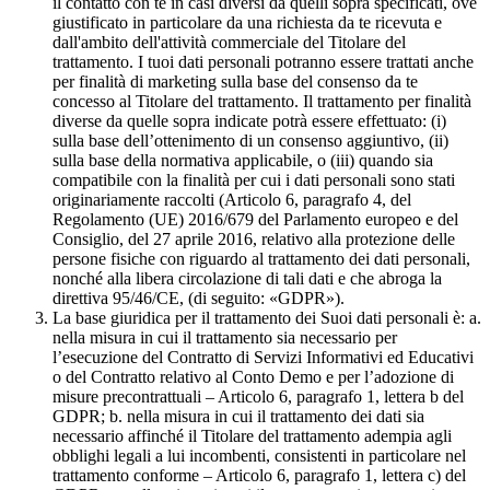
il contatto con te in casi diversi da quelli sopra specificati, ove
giustificato in particolare da una richiesta da te ricevuta e
dall'ambito dell'attività commerciale del Titolare del
trattamento. I tuoi dati personali potranno essere trattati anche
per finalità di marketing sulla base del consenso da te
concesso al Titolare del trattamento. Il trattamento per finalità
diverse da quelle sopra indicate potrà essere effettuato: (i)
sulla base dell’ottenimento di un consenso aggiuntivo, (ii)
sulla base della normativa applicabile, o (iii) quando sia
compatibile con la finalità per cui i dati personali sono stati
originariamente raccolti (Articolo 6, paragrafo 4, del
Regolamento (UE) 2016/679 del Parlamento europeo e del
Consiglio, del 27 aprile 2016, relativo alla protezione delle
persone fisiche con riguardo al trattamento dei dati personali,
nonché alla libera circolazione di tali dati e che abroga la
direttiva 95/46/CE, (di seguito: «GDPR»).
La base giuridica per il trattamento dei Suoi dati personali è: a.
nella misura in cui il trattamento sia necessario per
l’esecuzione del Contratto di Servizi Informativi ed Educativi
o del Contratto relativo al Conto Demo e per l’adozione di
misure precontrattuali – Articolo 6, paragrafo 1, lettera b del
GDPR; b. nella misura in cui il trattamento dei dati sia
necessario affinché il Titolare del trattamento adempia agli
obblighi legali a lui incombenti, consistenti in particolare nel
trattamento conforme – Articolo 6, paragrafo 1, lettera c) del