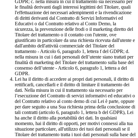
GDPR; c. nella misura in cui il trattamento sia necessario per
le finalità derivanti dagli interessi legittimi del Titolare, quali
l'effettuazione dei necessari adempimenti e la rivendicazione
di diritti derivanti dal Contratto di Servizi Informativi ed
Educativi o dal Contratto relativo al Conto Demo, la
sicurezza, la prevenzione delle frodi o il marketing diretto del
Titolare del trattamento o il contatto con l'utente, ove
giustificato in particolare da una richiesta ricevuta dall'utente e
dall'ambito dell'attività commerciale del Titolare del
trattamento - Articolo 6, paragrafo 1, lettera f del GDPR; d.
nella misura in cui i dati personali dell’utente siano trattati per
finalità di marketing del Titolare del trattamento sulla base del
consenso dell’utente - Articolo 6, paragrafo 1, lettera a del
GDPR.
Lei ha il diritto di accedere ai propri dati personali, il diritto di
rettificarli, cancellarli e il diritto di limitare il trattamento dei
dati. Nella misura in cui il trattamento sia necessario per
l’esecuzione del Contratto di servizi informativi ed educativi o
del Contratto relativo al conto demo di cui Lei è parte, oppure
per dare seguito a una Sua richiesta prima della conclusione di
tali contratti (articolo 6, paragrafo 1, lettera b del GDPR), Lei
ha anche il diritto alla portabilità dei dati. In qualsiasi
momento, hai il diritto di opporti, per motivi connessi alla tua
situazione particolare, all'utilizzo dei tuoi dati personali se il
Titolare del trattamento tratta i tuoi dati personali sulla base del