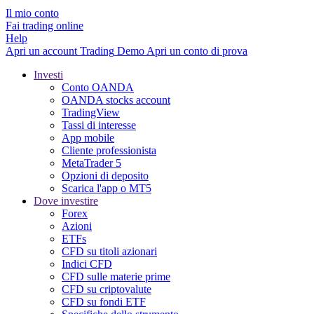
Il mio conto
Fai trading online
Help
Apri un account
Trading
Demo
Apri un conto di prova
Investi
Conto OANDA
OANDA stocks account
TradingView
Tassi di interesse
App mobile
Cliente professionista
MetaTrader 5
Opzioni di deposito
Scarica l'app o MT5
Dove investire
Forex
Azioni
ETFs
CFD su titoli azionari
Indici CFD
CFD sulle materie prime
CFD su criptovalute
CFD su fondi ETF