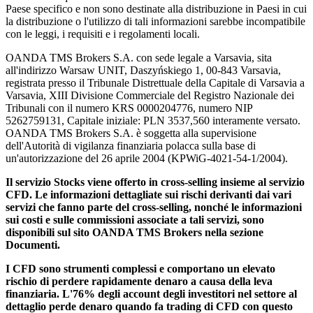
Paese specifico e non sono destinate alla distribuzione in Paesi in cui
la distribuzione o l'utilizzo di tali informazioni sarebbe incompatibile
con le leggi, i requisiti e i regolamenti locali.
OANDA TMS Brokers S.A. con sede legale a Varsavia, sita
all'indirizzo Warsaw UNIT, Daszyńskiego 1, 00-843 Varsavia,
registrata presso il Tribunale Distrettuale della Capitale di Varsavia a
Varsavia, XIII Divisione Commerciale del Registro Nazionale dei
Tribunali con il numero KRS 0000204776, numero NIP
5262759131, Capitale iniziale: PLN 3537,560 interamente versato.
OANDA TMS Brokers S.A. è soggetta alla supervisione
dell'Autorità di vigilanza finanziaria polacca sulla base di
un'autorizzazione del 26 aprile 2004 (KPWiG-4021-54-1/2004).
Il servizio Stocks viene offerto in cross-selling insieme al servizio
CFD. Le informazioni dettagliate sui rischi derivanti dai vari
servizi che fanno parte del cross-selling, nonché le informazioni
sui costi e sulle commissioni associate a tali servizi, sono
disponibili sul sito OANDA TMS Brokers nella sezione
Documenti.
I CFD sono strumenti complessi e comportano un elevato
rischio di perdere rapidamente denaro a causa della leva
finanziaria. L'76% degli account degli investitori nel settore al
dettaglio perde denaro quando fa trading di CFD con questo