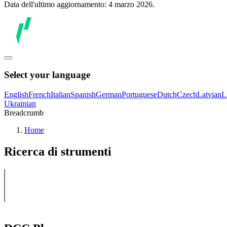
Data dell'ultimo aggiornamento: 4 marzo 2026.
Select your language
English
French
Italian
Spanish
German
Portuguese
Dutch
Czech
Latvian
L
Ukrainian
Breadcrumb
Home
Ricerca di strumenti