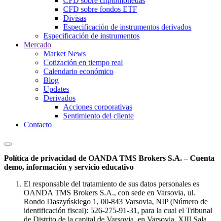
CFD sobre criptomonedas
CFD sobre fondos ETF
Divisas
Especificación de instrumentos derivados
Especificación de instrumentos
Mercado
Market News
Cotización en tiempo real
Calendario económico
Blog
Updates
Derivados
Acciones corporativas
Sentimiento del cliente
Contacto
Política de privacidad de OANDA TMS Brokers S.A. – Cuenta
demo, información y servicio educativo
El responsable del tratamiento de sus datos personales es
OANDA TMS Brokers S.A., con sede en Varsovia, ul.
Rondo Daszyńskiego 1, 00-843 Varsovia, NIP (Número de
identificación fiscal): 526-275-91-31, para la cual el Tribunal
de Distrito de la capital de Varsovia, en Varsovia, XIII Sala