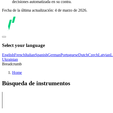
decisiones automatizada en su contra.
Fecha de la última actualización: 4 de marzo de 2026.
Select your language
English
French
Italian
Spanish
German
Portuguese
Dutch
Czech
Latvian
L
Ukrainian
Breadcrumb
Home
Búsqueda de instrumentos