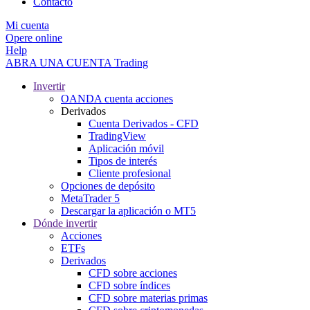
Contacto
Mi cuenta
Opere online
Help
ABRA UNA CUENTA
Trading
Invertir
OANDA cuenta acciones
Derivados
Cuenta Derivados - CFD
TradingView
Aplicación móvil
Tipos de interés
Cliente profesional
Opciones de depósito
MetaTrader 5
Descargar la aplicación o MT5
Dónde invertir
Acciones
ETFs
Derivados
CFD sobre acciones
CFD sobre índices
CFD sobre materias primas