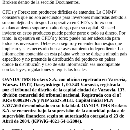
Brokers dentro de la sección Documentos.
CFDs y Forex: son productos difíciles de entender. La CNMV
considera que no son adecuados para inversores minoristas debido a
su complejidad y riesgo. La operativa en CFD´s y forex con
apalancamiento supone un alto riesgo para su capital. Si usted
invierte en estos productos puede perder parte o todo su dinero. Por
tanto, la operativa en CFD´s y forex puede no ser adecuada para
todos los inversores. Debe estar seguro y entender los riesgos que
implican y si es necesario buscar asesoramiento independiente. La
información contenida en esta página web no se dirige a ningún país
específico y no pretende la distribución del producto en países
donde la distribución y uso de esta información sea incompatible
con las leyes, regulaciones y requisitos locales.
OANDA TMS Brokers S.A. con oficina registrada en Varsovia,
Warsaw UNIT, Daszyńskiego 1, 00-843 Varsovia, registrada
por el tribunal de distrito de la capital ciudad de Varsovia. 13?,
división comercial del tribunal nacional. Registrada con el n?
KRS 0000204776 y NIP 5262759131. Capital inicial PLN
3,537.560 desembolsado en su totalidad. OANDA TMS Brokers
S.A. se encuentra bajo la supervisión de la autoridad polaca de
supervisión financiera según su autorización otorgada el 23 de
Abril de 2004. (KPWiG-4021-54-1/2004).