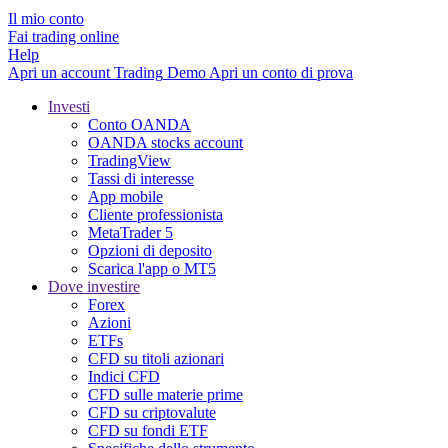
Il mio conto
Fai trading online
Help
Apri un account
Trading
Demo
Apri un conto di prova
Investi
Conto OANDA
OANDA stocks account
TradingView
Tassi di interesse
App mobile
Cliente professionista
MetaTrader 5
Opzioni di deposito
Scarica l'app o MT5
Dove investire
Forex
Azioni
ETFs
CFD su titoli azionari
Indici CFD
CFD sulle materie prime
CFD su criptovalute
CFD su fondi ETF