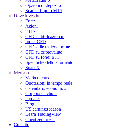
MetaTrader 5
Opzioni di deposito
Scarica l'app o MT5
Dove investire
Forex
Azioni
ETFs
CFD su titoli azionari
Indici CFD
CFD sulle materie prime
CFD su criptovalute
CFD su fondi ETF
Specifiche dello strumento
SpaceX
Mercato
Market news
Quotazioni in tempo reale
Calendario economico
Corporate actions
Updates
Blog
US earnings season
Learn TradingView
Client sentiment
Contatto