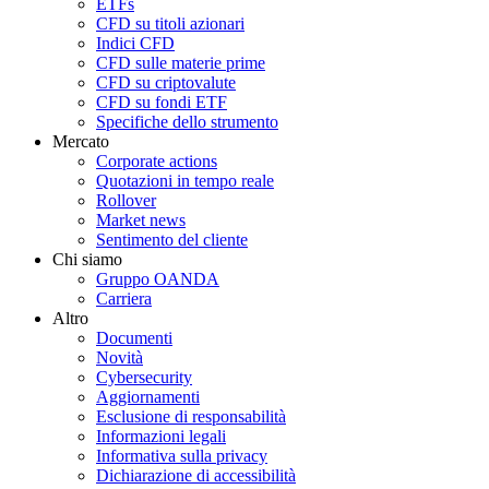
ETFs
CFD su titoli azionari
Indici CFD
CFD sulle materie prime
CFD su criptovalute
CFD su fondi ETF
Specifiche dello strumento
Mercato
Corporate actions
Quotazioni in tempo reale
Rollover
Market news
Sentimento del cliente
Chi siamo
Gruppo OANDA
Carriera
Altro
Documenti
Novità
Cybersecurity
Aggiornamenti
Esclusione di responsabilità
Informazioni legali
Informativa sulla privacy
Dichiarazione di accessibilità