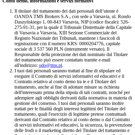
Conto demo, informazioni e servizi formativi
Il titolare del trattamento dei dati personali dell’utente è
OANDA TMS Brokers S.A., con sede a Varsavia, ul. Rondo
Daszyńskiego 1, 00-843 Varsavia, NIP (codice fiscale): 526-
275-91-31, per la quale il Tribunale Distrettuale della Capitale
di Varsavia a Varsavia, XIII Sezione Commerciale del
Registro Nazionale dei Tribunali, mantiene i fascicoli di
registrazione con il numero KRS: 0000204776, capitale
sociale di 3 537 560 PLN (interamente versato). Il
Responsabile della protezione dei dati nominato dal Titolare
del trattamento può essere contattato tramite e-mail
all'indirizzo:
odo@tms.pl
.
I tuoi dati personali saranno trattati al fine di stipulare ed
eseguire il Contratto di servizi informativi ed educativi e il
Contratto relativo al conto demo tra te e il Titolare del
trattamento, anche al fine di adottare misure su richiesta
dell'interessato prima della stipula di tali contratti, nonché per
adempiere agli obblighi derivanti dalla normativa in materia di
gestione del consenso. I tuoi dati personali saranno inoltre
trattati per le finalità degli interessi legittimi del Titolare del
trattamento, quali l'esercizio di legittime pretese contrattuali
derivanti dal Contratto relativo al conto demo o dal Contratto
di servizi informativi ed educativi, la sicurezza, la prevenzione
delle frodi o il marketing diretto del Titolare del trattamento e