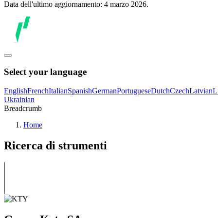
Data dell'ultimo aggiornamento: 4 marzo 2026.
Select your language
English
French
Italian
Spanish
German
Portuguese
Dutch
Czech
Latvian
L
Ukrainian
Breadcrumb
Home
Ricerca di strumenti