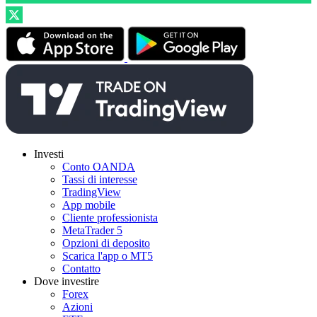
Investi
Conto OANDA
Tassi di interesse
TradingView
App mobile
Cliente professionista
MetaTrader 5
Opzioni di deposito
Scarica l'app o MT5
Contatto
Dove investire
Forex
Azioni