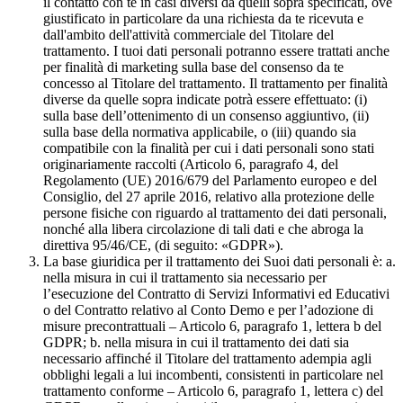
il contatto con te in casi diversi da quelli sopra specificati, ove
giustificato in particolare da una richiesta da te ricevuta e
dall'ambito dell'attività commerciale del Titolare del
trattamento. I tuoi dati personali potranno essere trattati anche
per finalità di marketing sulla base del consenso da te
concesso al Titolare del trattamento. Il trattamento per finalità
diverse da quelle sopra indicate potrà essere effettuato: (i)
sulla base dell’ottenimento di un consenso aggiuntivo, (ii)
sulla base della normativa applicabile, o (iii) quando sia
compatibile con la finalità per cui i dati personali sono stati
originariamente raccolti (Articolo 6, paragrafo 4, del
Regolamento (UE) 2016/679 del Parlamento europeo e del
Consiglio, del 27 aprile 2016, relativo alla protezione delle
persone fisiche con riguardo al trattamento dei dati personali,
nonché alla libera circolazione di tali dati e che abroga la
direttiva 95/46/CE, (di seguito: «GDPR»).
La base giuridica per il trattamento dei Suoi dati personali è: a.
nella misura in cui il trattamento sia necessario per
l’esecuzione del Contratto di Servizi Informativi ed Educativi
o del Contratto relativo al Conto Demo e per l’adozione di
misure precontrattuali – Articolo 6, paragrafo 1, lettera b del
GDPR; b. nella misura in cui il trattamento dei dati sia
necessario affinché il Titolare del trattamento adempia agli
obblighi legali a lui incombenti, consistenti in particolare nel
trattamento conforme – Articolo 6, paragrafo 1, lettera c) del