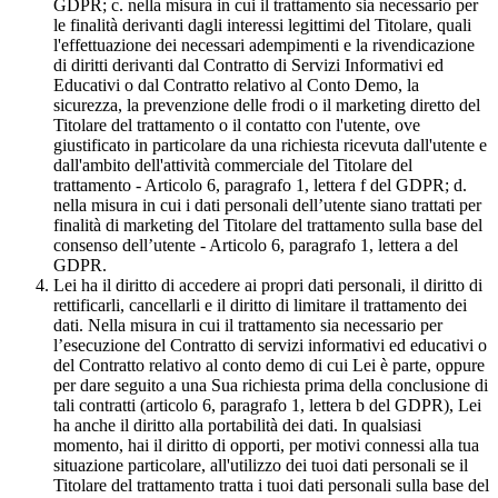
GDPR; c. nella misura in cui il trattamento sia necessario per
le finalità derivanti dagli interessi legittimi del Titolare, quali
l'effettuazione dei necessari adempimenti e la rivendicazione
di diritti derivanti dal Contratto di Servizi Informativi ed
Educativi o dal Contratto relativo al Conto Demo, la
sicurezza, la prevenzione delle frodi o il marketing diretto del
Titolare del trattamento o il contatto con l'utente, ove
giustificato in particolare da una richiesta ricevuta dall'utente e
dall'ambito dell'attività commerciale del Titolare del
trattamento - Articolo 6, paragrafo 1, lettera f del GDPR; d.
nella misura in cui i dati personali dell’utente siano trattati per
finalità di marketing del Titolare del trattamento sulla base del
consenso dell’utente - Articolo 6, paragrafo 1, lettera a del
GDPR.
Lei ha il diritto di accedere ai propri dati personali, il diritto di
rettificarli, cancellarli e il diritto di limitare il trattamento dei
dati. Nella misura in cui il trattamento sia necessario per
l’esecuzione del Contratto di servizi informativi ed educativi o
del Contratto relativo al conto demo di cui Lei è parte, oppure
per dare seguito a una Sua richiesta prima della conclusione di
tali contratti (articolo 6, paragrafo 1, lettera b del GDPR), Lei
ha anche il diritto alla portabilità dei dati. In qualsiasi
momento, hai il diritto di opporti, per motivi connessi alla tua
situazione particolare, all'utilizzo dei tuoi dati personali se il
Titolare del trattamento tratta i tuoi dati personali sulla base del