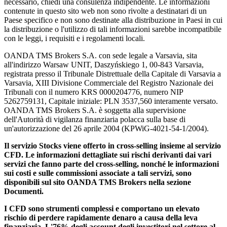
necessario, chiedi una consulenza indipendente. Le informazioni
contenute in questo sito web non sono rivolte a destinatari di un
Paese specifico e non sono destinate alla distribuzione in Paesi in cui
la distribuzione o l'utilizzo di tali informazioni sarebbe incompatibile
con le leggi, i requisiti e i regolamenti locali.
OANDA TMS Brokers S.A. con sede legale a Varsavia, sita
all'indirizzo Warsaw UNIT, Daszyńskiego 1, 00-843 Varsavia,
registrata presso il Tribunale Distrettuale della Capitale di Varsavia a
Varsavia, XIII Divisione Commerciale del Registro Nazionale dei
Tribunali con il numero KRS 0000204776, numero NIP
5262759131, Capitale iniziale: PLN 3537,560 interamente versato.
OANDA TMS Brokers S.A. è soggetta alla supervisione
dell'Autorità di vigilanza finanziaria polacca sulla base di
un'autorizzazione del 26 aprile 2004 (KPWiG-4021-54-1/2004).
Il servizio Stocks viene offerto in cross-selling insieme al servizio
CFD. Le informazioni dettagliate sui rischi derivanti dai vari
servizi che fanno parte del cross-selling, nonché le informazioni
sui costi e sulle commissioni associate a tali servizi, sono
disponibili sul sito OANDA TMS Brokers nella sezione
Documenti.
I CFD sono strumenti complessi e comportano un elevato
rischio di perdere rapidamente denaro a causa della leva
finanziaria. L'76% degli account degli investitori nel settore al