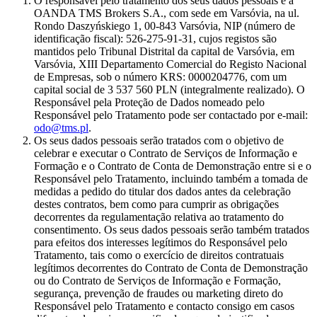
O responsável pelo tratamento dos seus dados pessoais é a
OANDA TMS Brokers S.A., com sede em Varsóvia, na ul.
Rondo Daszyńskiego 1, 00-843 Varsóvia, NIP (número de
identificação fiscal): 526-275-91-31, cujos registos são
mantidos pelo Tribunal Distrital da capital de Varsóvia, em
Varsóvia, XIII Departamento Comercial do Registo Nacional
de Empresas, sob o número KRS: 0000204776, com um
capital social de 3 537 560 PLN (integralmente realizado). O
Responsável pela Proteção de Dados nomeado pelo
Responsável pelo Tratamento pode ser contactado por e-mail:
odo@tms.pl
.
Os seus dados pessoais serão tratados com o objetivo de
celebrar e executar o Contrato de Serviços de Informação e
Formação e o Contrato de Conta de Demonstração entre si e o
Responsável pelo Tratamento, incluindo também a tomada de
medidas a pedido do titular dos dados antes da celebração
destes contratos, bem como para cumprir as obrigações
decorrentes da regulamentação relativa ao tratamento do
consentimento. Os seus dados pessoais serão também tratados
para efeitos dos interesses legítimos do Responsável pelo
Tratamento, tais como o exercício de direitos contratuais
legítimos decorrentes do Contrato de Conta de Demonstração
ou do Contrato de Serviços de Informação e Formação,
segurança, prevenção de fraudes ou marketing direto do
Responsável pelo Tratamento e contacto consigo em casos