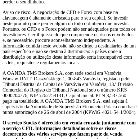
perder o seu dinheiro.
Aviso de risco: A negociação de CFD e Forex com base na
alavancagem é altamente arriscada para o seu capital. Se investir
neste produto pode perder algum ou todo o dinheiro que investir.
Portanto, os CFD e o Forex podem não ser adequados para todos os
investidores. Certifique-se de que compreende os riscos envolvidos
e, se necessário, procure aconselhamento independente. A
informação contida neste website não se dirige a destinatários de um
país específico e não se destina à distribuição a países onde a
distribuição ou utilização desta informação seria incompatível com
as leis, requisitos e regulamentos locais.
A OANDA TMS Brokers S.A. com sede social em Varsóvia,
Warsaw UNIT, Daszyńskiego 1, 00-843 Varsóvia, registada pelo
Tribunal Distrital da Capital de Varsóvia em Varsóvia, 13.ª Divisão
Comercial do Registo do Tribunal Nacional sob o número KRS
0000204776, NIP 5262759131, Capital inicial: PLN 3,537.560
pago na totalidade. A OANDA TMS Brokers S.A. está sujeita à
supervisão da Autoridade de Supervisão Financeira Polaca com base
numa autorização de 26 de abril de 2004 (KPWiG-4021-54-1/2004).
O serviço Stocks é oferecido em venda cruzada juntamente com
o serviço CFD. Informações detalhadas sobre os riscos
decorrentes dos vários serviços que fazem parte da venda