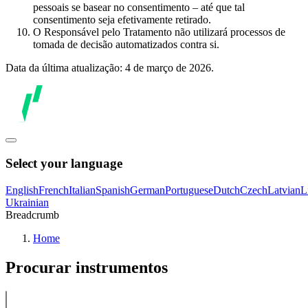
pessoais se basear no consentimento – até que tal
consentimento seja efetivamente retirado.
O Responsável pelo Tratamento não utilizará processos de
tomada de decisão automatizados contra si.
Data da última atualização: 4 de março de 2026.
Select your language
English
French
Italian
Spanish
German
Portuguese
Dutch
Czech
Latvian
L
Ukrainian
Breadcrumb
Home
Procurar instrumentos