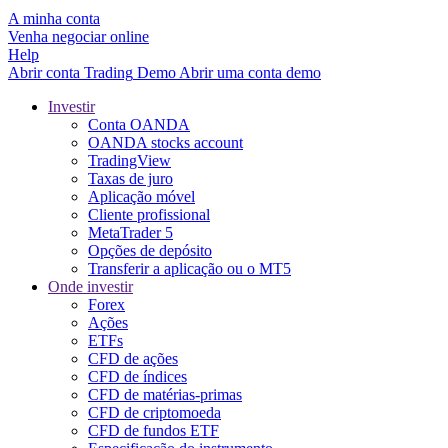
A minha conta
Venha negociar online
Help
Abrir conta
Trading
Demo
Abrir uma conta demo
Investir
Conta OANDA
OANDA stocks account
TradingView
Taxas de juro
Aplicação móvel
Cliente profissional
MetaTrader 5
Opções de depósito
Transferir a aplicação ou o MT5
Onde investir
Forex
Ações
ETFs
CFD de ações
CFD de índices
CFD de matérias-primas
CFD de criptomoeda
CFD de fundos ETF