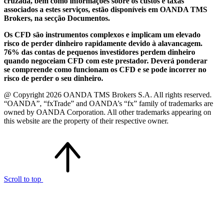
cruzada, bem como informações sobre os custos e taxas
associados a estes serviços, estão disponíveis em OANDA TMS
Brokers, na secção Documentos.
Os CFD são instrumentos complexos e implicam um elevado
risco de perder dinheiro rapidamente devido à alavancagem.
76% das contas de pequenos investidores perdem dinheiro
quando negoceiam CFD com este prestador. Deverá ponderar
se compreende como funcionam os CFD e se pode incorrer no
risco de perder o seu dinheiro.
@ Copyright 2026 OANDA TMS Brokers S.A. All rights reserved.
“OANDA”, “fxTrade” and OANDA’s “fx” family of trademarks are
owned by OANDA Corporation. All other trademarks appearing on
this website are the property of their respective owner.
Scroll to top