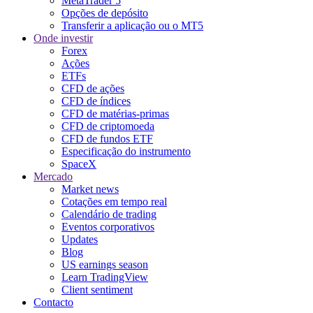
MetaTrader 5
Opções de depósito
Transferir a aplicação ou o MT5
Onde investir
Forex
Ações
ETFs
CFD de ações
CFD de índices
CFD de matérias-primas
CFD de criptomoeda
CFD de fundos ETF
Especificação do instrumento
SpaceX
Mercado
Market news
Cotações em tempo real
Calendário de trading
Eventos corporativos
Updates
Blog
US earnings season
Learn TradingView
Client sentiment
Contacto