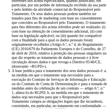
diferentes dos acima especificados, quando justificado, em
particular, por um pedido de informação recebido da sua parte
e pelo âmbito da atividade comercial do Responsável pelo
Tratamento. Os seus dados pessoais podem também ser
tratados para fins de marketing com base no consentimento
que concedeu ao Responsável pelo Tratamento. O tratamento
para fins diferentes dos acima referidos pode ser realizado: (i)
com base na obtenção de consentimento adicional, (ii) com
base na legislação aplicável, ou (iii) quando for compatível
com a finalidade para a qual os dados pessoais foram
originalmente recolhidos (Artigo 6.º, n.º 4, do Regulamento
(UE) 2016/679 do Parlamento Europeu e do Conselho, de 27
de abril de 2016, relativo à proteção das pessoas singulares no
que diz respeito ao tratamento de dados pessoais e à livre
circulação desses dados e que revoga a Diretiva 95/46/CE,
(doravante: «RGPD»).
A base jurídica para o tratamento dos seus dados pessoais é: a.
na medida em que o tratamento seja necessário para a
execução do Contrato de Serviços de Informação e Educação
ou do Contrato de Conta de Demonstração e para a tomada de
medidas antes da celebração de um contrato — artigo 6.º, n.º
1, alínea b) do RGPD; b. na medida em que o tratamento de
dados seja necessário para que o Responsável pelo
Tratamento cumpra as obrigações legais que lhe incumbem,
consistindo, em particular, no tratamento em conformidade —