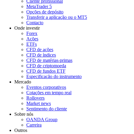
Cliente profissional
MetaTrader 5
Opções de depósito
Transferir a aplicação ou o MT5
Contacto
Onde investir
Forex
Ações
ETFs
CFD de ações
CFD de índices
CFD de matérias-primas
CFD de criptomoeda
CFD de fundos ETF
Especificação do instrumento
Mercado
Eventos corporativos
Cotações em tempo real
Rollovers
Market news
Sentimento do cliente
Sobre nós
OANDA Group
Carreira
Outros