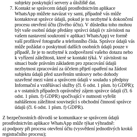
subjekty poskytující servery a úložiště dat.
Kontakt se správcem údajů prostřednictvím aplikace
WhatsApp můžete navázat vy sami, případně vás může
kontaktovat správce údajů, pokud je to nezbytné k dokončení
procesu otevření účtu (živého účtu). V důsledku toho mohou
být vaše osobní údaje předány správci údajů (v závislosti na
vašem nastavení soukromí v aplikaci WhatsApp) ve formě
vaší profilové fotografie a telefonního čísla. Správce údajů vás
může požádat o poskytnutí dalších osobních údajů pouze v
případě, že je to nezbytné k zodpovězení vašeho dotazu nebo
k vyřízení záležitosti, které se kontakt týká. V závislosti na
situaci bude právním základem pro zpracování údajů
nezbytnost zpracování za účelem přijetí opatření na žádost
subjektu údajů před uzavřením smlouvy nebo dohody
uzavřené mezi vámi a správcem údajů v souladu s předpisy
Informační a vzdělávací služby (čl. 6 odst. 1 písm. b) GDPR);
a v ostatních případech oprávněný zájem správce údajů (čl. 6
odst. 1 písm. f) GDPR) spočívající v nutnosti vyřešit
nahlášenou záležitost související s obchodní činností správce
údajů (čl. 6 odst. 1 písm. f) GDPR).
Z bezpečnostních důvodů se komunikace se správcem údajů
prostřednictvím aplikace WhatsApp může týkat výhradně:
a) podpory při procesu otevření účtu (vysvětlení jednotlivých kroků
registračního procesu);