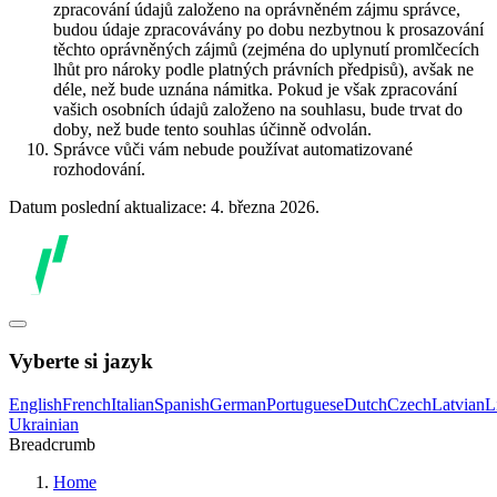
zpracování údajů založeno na oprávněném zájmu správce,
budou údaje zpracovávány po dobu nezbytnou k prosazování
těchto oprávněných zájmů (zejména do uplynutí promlčecích
lhůt pro nároky podle platných právních předpisů), avšak ne
déle, než bude uznána námitka. Pokud je však zpracování
vašich osobních údajů založeno na souhlasu, bude trvat do
doby, než bude tento souhlas účinně odvolán.
Správce vůči vám nebude používat automatizované
rozhodování.
Datum poslední aktualizace: 4. března 2026.
Vyberte si jazyk
English
French
Italian
Spanish
German
Portuguese
Dutch
Czech
Latvian
L
Ukrainian
Breadcrumb
Home