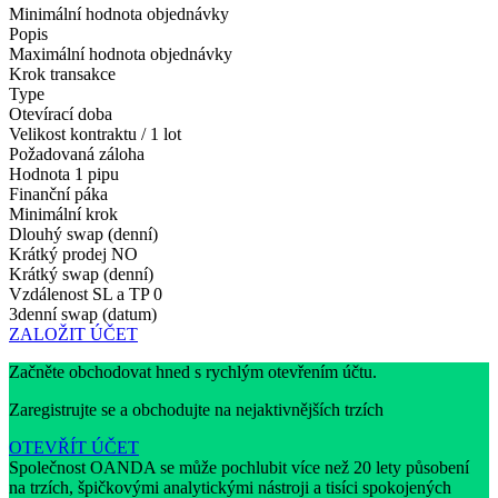
Minimální hodnota objednávky
Popis
Maximální hodnota objednávky
Krok transakce
Type
Otevírací doba
Velikost kontraktu / 1 lot
Požadovaná záloha
Hodnota 1 pipu
Finanční páka
Minimální krok
Dlouhý swap (denní)
Krátký prodej
NO
Krátký swap (denní)
Vzdálenost SL a TP
0
3denní swap (datum)
ZALOŽIT ÚČET
Začněte obchodovat hned s rychlým otevřením účtu.
Zaregistrujte se a obchodujte na nejaktivnějších trzích
OTEVŘÍT ÚČET
Společnost OANDA se může pochlubit více než 20 lety působení
na trzích, špičkovými analytickými nástroji a tisíci spokojených