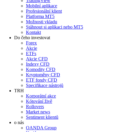
TradingView
Mobilní aplikace
Profesionální klient
Platforma MT5
Možnosti vkladu
Stáhnout si aplikaci nebo MT5
Kontakt
Do čeho investovat
Forex
Akcie
ETFs
Akcie CFD
Indexy CFD
Komodity CFD
Kryptoměny CFD
ETF fondy CFD
Specifikace nástrojů
TRH
Korporátní akce
Kótování živě
Rollovers
Market news
Sentiment klientů
o nás
OANDA Group