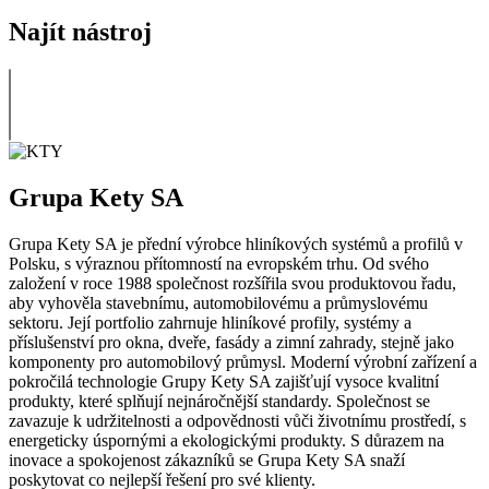
Najít nástroj
Grupa Kety SA
Grupa Kety SA je přední výrobce hliníkových systémů a profilů v
Polsku, s výraznou přítomností na evropském trhu. Od svého
založení v roce 1988 společnost rozšířila svou produktovou řadu,
aby vyhověla stavebnímu, automobilovému a průmyslovému
sektoru. Její portfolio zahrnuje hliníkové profily, systémy a
příslušenství pro okna, dveře, fasády a zimní zahrady, stejně jako
komponenty pro automobilový průmysl. Moderní výrobní zařízení a
pokročilá technologie Grupy Kety SA zajišťují vysoce kvalitní
produkty, které splňují nejnáročnější standardy. Společnost se
zavazuje k udržitelnosti a odpovědnosti vůči životnímu prostředí, s
energeticky úspornými a ekologickými produkty. S důrazem na
inovace a spokojenost zákazníků se Grupa Kety SA snaží
poskytovat co nejlepší řešení pro své klienty.