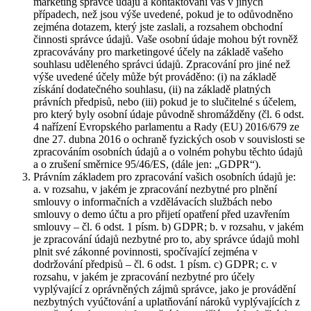
marketing správce údajů a kontaktování vás v jiných
případech, než jsou výše uvedené, pokud je to odůvodněno
zejména dotazem, který jste zaslali, a rozsahem obchodní
činnosti správce údajů. Vaše osobní údaje mohou být rovněž
zpracovávány pro marketingové účely na základě vašeho
souhlasu uděleného správci údajů. Zpracování pro jiné než
výše uvedené účely může být prováděno: (i) na základě
získání dodatečného souhlasu, (ii) na základě platných
právních předpisů, nebo (iii) pokud je to slučitelné s účelem,
pro který byly osobní údaje původně shromážděny (čl. 6 odst.
4 nařízení Evropského parlamentu a Rady (EU) 2016/679 ze
dne 27. dubna 2016 o ochraně fyzických osob v souvislosti se
zpracováním osobních údajů a o volném pohybu těchto údajů
a o zrušení směrnice 95/46/ES, (dále jen: „GDPR“).
Právním základem pro zpracování vašich osobních údajů je:
a. v rozsahu, v jakém je zpracování nezbytné pro plnění
smlouvy o informačních a vzdělávacích službách nebo
smlouvy o demo účtu a pro přijetí opatření před uzavřením
smlouvy – čl. 6 odst. 1 písm. b) GDPR; b. v rozsahu, v jakém
je zpracování údajů nezbytné pro to, aby správce údajů mohl
plnit své zákonné povinnosti, spočívající zejména v
dodržování předpisů – čl. 6 odst. 1 písm. c) GDPR; c. v
rozsahu, v jakém je zpracování nezbytné pro účely
vyplývající z oprávněných zájmů správce, jako je provádění
nezbytných vyúčtování a uplatňování nároků vyplývajících z