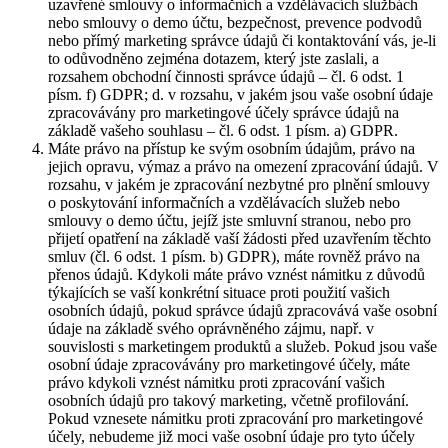
uzavřené smlouvy o informačních a vzdělávacích službách
nebo smlouvy o demo účtu, bezpečnost, prevence podvodů
nebo přímý marketing správce údajů či kontaktování vás, je-li
to odůvodněno zejména dotazem, který jste zaslali, a
rozsahem obchodní činnosti správce údajů – čl. 6 odst. 1
písm. f) GDPR; d. v rozsahu, v jakém jsou vaše osobní údaje
zpracovávány pro marketingové účely správce údajů na
základě vašeho souhlasu – čl. 6 odst. 1 písm. a) GDPR.
Máte právo na přístup ke svým osobním údajům, právo na
jejich opravu, výmaz a právo na omezení zpracování údajů. V
rozsahu, v jakém je zpracování nezbytné pro plnění smlouvy
o poskytování informačních a vzdělávacích služeb nebo
smlouvy o demo účtu, jejíž jste smluvní stranou, nebo pro
přijetí opatření na základě vaší žádosti před uzavřením těchto
smluv (čl. 6 odst. 1 písm. b) GDPR), máte rovněž právo na
přenos údajů. Kdykoli máte právo vznést námitku z důvodů
týkajících se vaší konkrétní situace proti použití vašich
osobních údajů, pokud správce údajů zpracovává vaše osobní
údaje na základě svého oprávněného zájmu, např. v
souvislosti s marketingem produktů a služeb. Pokud jsou vaše
osobní údaje zpracovávány pro marketingové účely, máte
právo kdykoli vznést námitku proti zpracování vašich
osobních údajů pro takový marketing, včetně profilování.
Pokud vznesete námitku proti zpracování pro marketingové
účely, nebudeme již moci vaše osobní údaje pro tyto účely