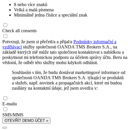
8 nebo více znaků
Velká a malá písmena
Minimálně jedna číslice a speciální znak
Check all consents
Potvrzuji, že jsem si přečetl/a a přijal/a
Podmínky informační a
vzdělávací
služby společnosti OANDA TMS Brokers S.A., na
základě kterých mě může tato společnost kontaktovat s nabídkou a
poskytnout mi telefonickou podporu za účelem správy účtu. Beru na
vědomí, že odběr této služby mohu kdykoli odhlásit.
Souhlasím s tím, že budu dostávat marketingové informace od
společnosti OANDA TMS Brokers S.A. týkající se produktů
a služeb, např. novinek a propagačních akcí, které mi budou
zasílány na kontaktní údaje, jež jsem uvedl/a v:
E-mailu
SMS/MMS
OTEVŘÍT DEMO ÚČET »