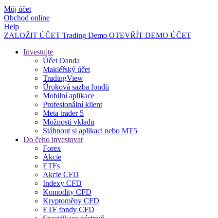
Můj účet
Obchod online
Help
ZALOŽIT ÚČET
Trading
Demo
OTEVŘÍT DEMO ÚČET
Investujte
Účet Oanda
Makléřský účet
TradingView
Úroková sazba fondů
Mobilní aplikace
Profesionální klient
Meta trader 5
Možnosti vkladu
Stáhnout si aplikaci nebo MT5
Do čeho investovat
Forex
Akcie
ETFs
Akcie CFD
Indexy CFD
Komodity CFD
Kryptoměny CFD
ETF fondy CFD