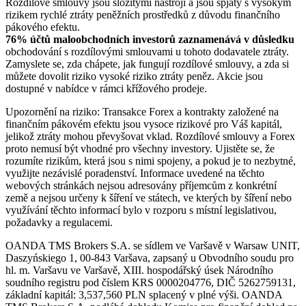
Rozdílové smlouvy jsou složitými nástroji a jsou spjaty s vysokým
rizikem rychlé ztráty peněžních prostředků z důvodu finančního
pákového efektu.
76% účtů maloobchodních investorů zaznamenává v důsledku
obchodování s rozdílovými smlouvami u tohoto dodavatele ztráty.
Zamyslete se, zda chápete, jak fungují rozdílové smlouvy, a zda si
můžete dovolit riziko vysoké riziko ztráty peněz. Akcie jsou
dostupné v nabídce v rámci křížového prodeje.
Upozornění na riziko: Transakce Forex a kontrakty založené na
finančním pákovém efektu jsou vysoce rizikové pro Váš kapitál,
jelikož ztráty mohou převyšovat vklad. Rozdílové smlouvy a Forex
proto nemusí být vhodné pro všechny investory. Ujistěte se, že
rozumíte rizikům, která jsou s nimi spojeny, a pokud je to nezbytné,
využijte nezávislé poradenství. Informace uvedené na těchto
webových stránkách nejsou adresovány příjemcům z konkrétní
země a nejsou určeny k šíření ve státech, ve kterých by šíření nebo
využívání těchto informací bylo v rozporu s místní legislativou,
požadavky a regulacemi.
OANDA TMS Brokers S.A. se sídlem ve Varšavě v Warsaw UNIT,
Daszyńskiego 1, 00-843 Varšava, zapsaný u Obvodního soudu pro
hl. m. Varšavu ve Varšavě, XIII. hospodářský úsek Národního
soudního registru pod číslem KRS 0000204776, DIČ 5262759131,
základní kapitál: 3,537,560 PLN splacený v plné výši. OANDA