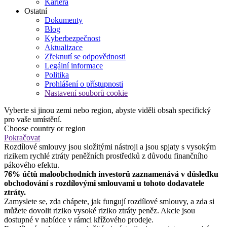
Kariéra
Ostatní
Dokumenty
Blog
Kyberbezpečnost
Aktualizace
Zřeknutí se odpovědnosti
Legální informace
Politika
Prohlášení o přístupnosti
Nastavení souborů cookie
Vyberte si jinou zemi nebo region, abyste viděli obsah specifický
pro vaše umístění.
Choose country or region
Pokračovat
Rozdílové smlouvy jsou složitými nástroji a jsou spjaty s vysokým
rizikem rychlé ztráty peněžních prostředků z důvodu finančního
pákového efektu.
76% účtů maloobchodních investorů zaznamenává v důsledku
obchodování s rozdílovými smlouvami u tohoto dodavatele
ztráty.
Zamyslete se, zda chápete, jak fungují rozdílové smlouvy, a zda si
můžete dovolit riziko vysoké riziko ztráty peněz. Akcie jsou
dostupné v nabídce v rámci křížového prodeje.