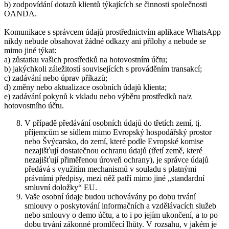
b) zodpovídání dotazů klientů týkajících se činnosti společnosti
OANDA.
Komunikace s správcem údajů prostřednictvím aplikace WhatsApp
nikdy nebude obsahovat žádné odkazy ani přílohy a nebude se
mimo jiné týkat:
a) zůstatku vašich prostředků na hotovostním účtu;
b) jakýchkoli záležitostí souvisejících s prováděním transakcí;
c) zadávání nebo úprav příkazů;
d) změny nebo aktualizace osobních údajů klienta;
e) zadávání pokynů k vkladu nebo výběru prostředků na/z
hotovostního účtu.
V případě předávání osobních údajů do třetích zemí, tj.
příjemcům se sídlem mimo Evropský hospodářský prostor
nebo Švýcarsko, do zemí, které podle Evropské komise
nezajišťují dostatečnou ochranu údajů (třetí země, které
nezajišťují přiměřenou úroveň ochrany), je správce údajů
předává s využitím mechanismů v souladu s platnými
právními předpisy, mezi něž patří mimo jiné „standardní
smluvní doložky“ EU.
Vaše osobní údaje budou uchovávány po dobu trvání
smlouvy o poskytování informačních a vzdělávacích služeb
nebo smlouvy o demo účtu, a to i po jejím ukončení, a to po
dobu trvání zákonné promlčecí lhůty. V rozsahu, v jakém je