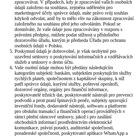
zpracovávat. V případech, kdy je zpracování vašich osobních
údajů založeno na souhlasu, zejména uděleném pro
marketingové účely správce údajů, máte právo svůj souhlas
kdykoli odvolat, aniž by to mělo vliv na zákonnost zpracování
založeného na souhlasu před jeho odvoláním. Pokud se
domníváte, že vaše údaje jsou zpracovávány v rozporu s
právními předpisy, můžete podat stížnost u příslušného
dozorového úřadu, kterým je předseda Úřadu pro ochranu
osobních údajů v Polsku.
Poskytnutí údajů je dobrovolné, je však nezbytné pro
uzavření smlouvy o poskytování informačních a vzdělávacích
služeb a smlouvy o demo účtu.
Vaše osobní údaje mohou být předány následujícím
kategoriím subjektů: bankám, subjektům poskytujícím služby
rychlých plateb, společnostem z kapitálové skupiny, k níž
patří správce údajů, kurýrní služby, poštovní operátoři,
dozorové orgány, orgány pro finanční informace,
poskytovatelé tržních dat, poskytovatelé nástrojů pro prevenci
podvodů a proti praní špinavých peněz, subjekty spravující
investiční fondy, dodavatelé nástrojů, softwaru a platforem
pro obsluhu transakcí a finančních operací prováděných v
rámci plnění rámcové smlouvy, jakož i pro zasílání
obchodních informací prostřednictvím elektronické
komunikace, právní poradci, auditorské společnosti,
poradenské společnosti, poskytovatel aplikace WhatsApp a