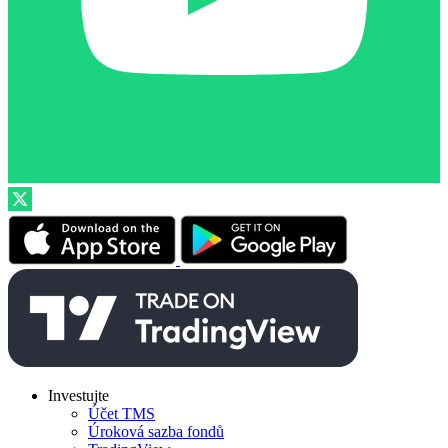
Investujte
Účet TMS
Úroková sazba fondů