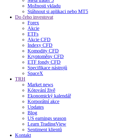
Meta trader 5
Možnosti vkladu
Stáhnout si aplikaci nebo MT5
Do čeho investovat
Forex
Akcie
ETFs
Akcie CFD
Indexy CFD
Komodity CFD
Kryptoměny CFD
ETF fondy CFD
Specifikace nástrojů
SpaceX
TRH
Market news
Kótování živě
Ekonomický kalendář
Korporátní akce
Updates
Blog
US earnings season
Learn TradingView
Sentiment klientů
Kontakt