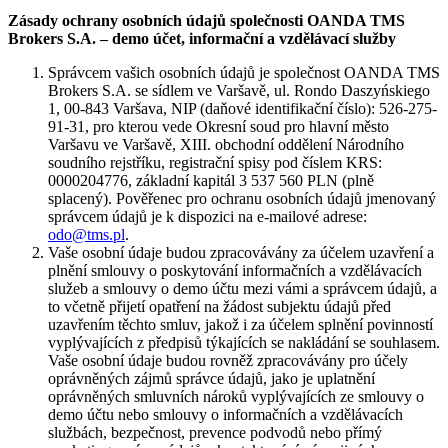
Zásady ochrany osobních údajů společnosti OANDA TMS
Brokers S.A. – demo účet, informační a vzdělávací služby
Správcem vašich osobních údajů je společnost OANDA TMS
Brokers S.A. se sídlem ve Varšavě, ul. Rondo Daszyńskiego
1, 00-843 Varšava, NIP (daňové identifikační číslo): 526-275-
91-31, pro kterou vede Okresní soud pro hlavní město
Varšavu ve Varšavě, XIII. obchodní oddělení Národního
soudního rejstříku, registrační spisy pod číslem KRS:
0000204776, základní kapitál 3 537 560 PLN (plně
splacený). Pověřenec pro ochranu osobních údajů jmenovaný
správcem údajů je k dispozici na e-mailové adrese:
odo@tms.pl
.
Vaše osobní údaje budou zpracovávány za účelem uzavření a
plnění smlouvy o poskytování informačních a vzdělávacích
služeb a smlouvy o demo účtu mezi vámi a správcem údajů, a
to včetně přijetí opatření na žádost subjektu údajů před
uzavřením těchto smluv, jakož i za účelem splnění povinností
vyplývajících z předpisů týkajících se nakládání se souhlasem.
Vaše osobní údaje budou rovněž zpracovávány pro účely
oprávněných zájmů správce údajů, jako je uplatnění
oprávněných smluvních nároků vyplývajících ze smlouvy o
demo účtu nebo smlouvy o informačních a vzdělávacích
službách, bezpečnost, prevence podvodů nebo přímý