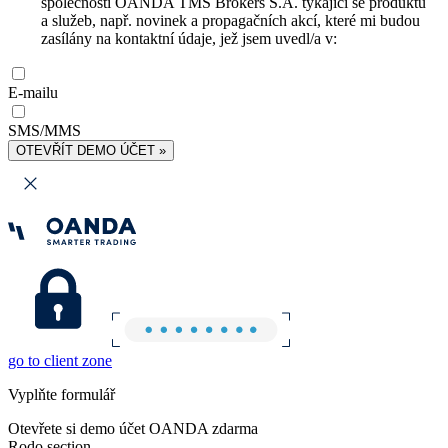
společnosti OANDA TMS Brokers S.A. týkající se produktů
a služeb, např. novinek a propagačních akcí, které mi budou
zasílány na kontaktní údaje, jež jsem uvedl/a v:
E-mailu
SMS/MMS
OTEVŘÍT DEMO ÚČET »
go to client zone
Vyplňte formulář
Otevřete si demo účet OANDA zdarma
Rodo section