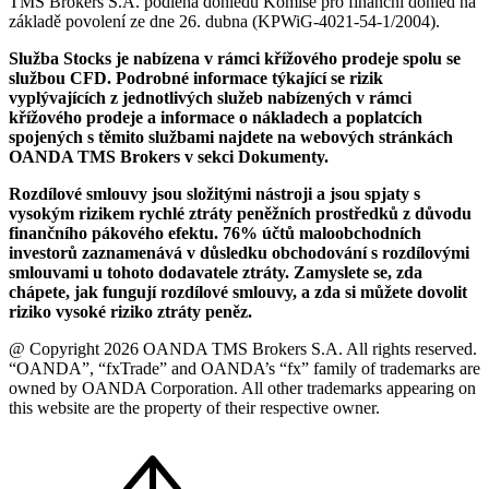
TMS Brokers S.A. podléhá dohledu Komise pro finanční dohled na
základě povolení ze dne 26. dubna (KPWiG-4021-54-1/2004).
Služba Stocks je nabízena v rámci křížového prodeje spolu se
službou CFD. Podrobné informace týkající se rizik
vyplývajících z jednotlivých služeb nabízených v rámci
křížového prodeje a informace o nákladech a poplatcích
spojených s těmito službami najdete na webových stránkách
OANDA TMS Brokers v sekci Dokumenty.
Rozdílové smlouvy jsou složitými nástroji a jsou spjaty s
vysokým rizikem rychlé ztráty peněžních prostředků z důvodu
finančního pákového efektu. 76% účtů maloobchodních
investorů zaznamenává v důsledku obchodování s rozdílovými
smlouvami u tohoto dodavatele ztráty. Zamyslete se, zda
chápete, jak fungují rozdílové smlouvy, a zda si můžete dovolit
riziko vysoké riziko ztráty peněz.
@ Copyright 2026 OANDA TMS Brokers S.A. All rights reserved.
“OANDA”, “fxTrade” and OANDA’s “fx” family of trademarks are
owned by OANDA Corporation. All other trademarks appearing on
this website are the property of their respective owner.