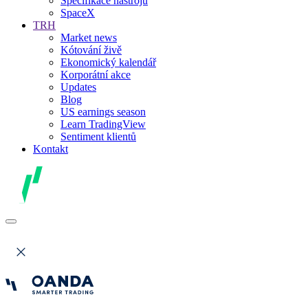
Specifikace nástrojů
SpaceX
TRH
Market news
Kótování živě
Ekonomický kalendář
Korporátní akce
Updates
Blog
US earnings season
Learn TradingView
Sentiment klientů
Kontakt