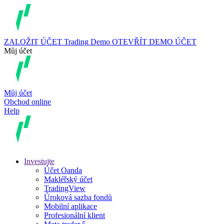
ZALOŽIT ÚČET
Trading
Demo
OTEVŘÍT DEMO ÚČET
Můj účet
Můj účet
Obchod online
Help
Investujte
Účet Oanda
Makléřský účet
TradingView
Úroková sazba fondů
Mobilní aplikace
Profesionální klient