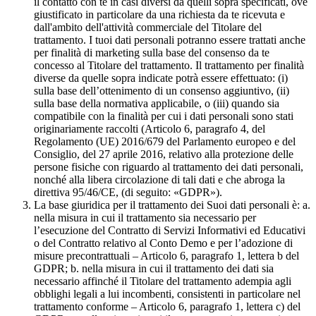
il contatto con te in casi diversi da quelli sopra specificati, ove
giustificato in particolare da una richiesta da te ricevuta e
dall'ambito dell'attività commerciale del Titolare del
trattamento. I tuoi dati personali potranno essere trattati anche
per finalità di marketing sulla base del consenso da te
concesso al Titolare del trattamento. Il trattamento per finalità
diverse da quelle sopra indicate potrà essere effettuato: (i)
sulla base dell’ottenimento di un consenso aggiuntivo, (ii)
sulla base della normativa applicabile, o (iii) quando sia
compatibile con la finalità per cui i dati personali sono stati
originariamente raccolti (Articolo 6, paragrafo 4, del
Regolamento (UE) 2016/679 del Parlamento europeo e del
Consiglio, del 27 aprile 2016, relativo alla protezione delle
persone fisiche con riguardo al trattamento dei dati personali,
nonché alla libera circolazione di tali dati e che abroga la
direttiva 95/46/CE, (di seguito: «GDPR»).
La base giuridica per il trattamento dei Suoi dati personali è: a.
nella misura in cui il trattamento sia necessario per
l’esecuzione del Contratto di Servizi Informativi ed Educativi
o del Contratto relativo al Conto Demo e per l’adozione di
misure precontrattuali – Articolo 6, paragrafo 1, lettera b del
GDPR; b. nella misura in cui il trattamento dei dati sia
necessario affinché il Titolare del trattamento adempia agli
obblighi legali a lui incombenti, consistenti in particolare nel
trattamento conforme – Articolo 6, paragrafo 1, lettera c) del