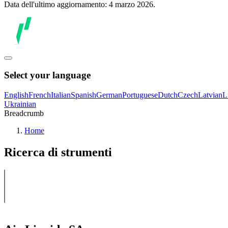
Data dell'ultimo aggiornamento: 4 marzo 2026.
Select your language
English
French
Italian
Spanish
German
Portuguese
Dutch
Czech
Latvian
L
Ukrainian
Breadcrumb
Home
Ricerca di strumenti