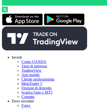
Investi
Conto OANDA
Tassi di interesse
TradingView
App mobile
Cliente professionista
MetaTrader 5
Opzioni di deposito
Scarica l'app o MT5
Contatto
Dove investire
Forex