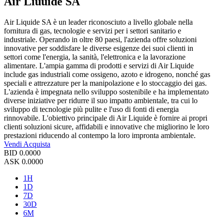
Air Liuuide SA
Air Liquide SA è un leader riconosciuto a livello globale nella
fornitura di gas, tecnologie e servizi per i settori sanitario e
industriale. Operando in oltre 80 paesi, l'azienda offre soluzioni
innovative per soddisfare le diverse esigenze dei suoi clienti in
settori come l'energia, la sanità, l'elettronica e la lavorazione
alimentare. L'ampia gamma di prodotti e servizi di Air Liquide
include gas industriali come ossigeno, azoto e idrogeno, nonché gas
speciali e attrezzature per la manipolazione e lo stoccaggio dei gas.
L'azienda è impegnata nello sviluppo sostenibile e ha implementato
diverse iniziative per ridurre il suo impatto ambientale, tra cui lo
sviluppo di tecnologie più pulite e l'uso di fonti di energia
rinnovabile. L'obiettivo principale di Air Liquide è fornire ai propri
clienti soluzioni sicure, affidabili e innovative che migliorino le loro
prestazioni riducendo al contempo la loro impronta ambientale.
Vendi
Acquista
BID
0.0000
ASK
0.0000
1H
1D
7D
30D
6M