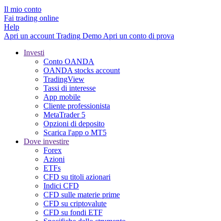
Il mio conto
Fai trading online
Help
Apri un account
Trading
Demo
Apri un conto di prova
Investi
Conto OANDA
OANDA stocks account
TradingView
Tassi di interesse
App mobile
Cliente professionista
MetaTrader 5
Opzioni di deposito
Scarica l'app o MT5
Dove investire
Forex
Azioni
ETFs
CFD su titoli azionari
Indici CFD
CFD sulle materie prime
CFD su criptovalute
CFD su fondi ETF