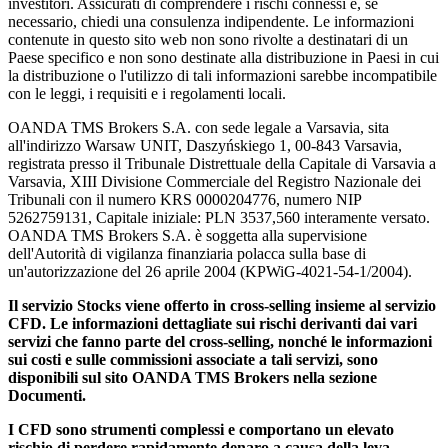
investitori. Assicurati di comprendere i rischi connessi e, se
necessario, chiedi una consulenza indipendente. Le informazioni
contenute in questo sito web non sono rivolte a destinatari di un
Paese specifico e non sono destinate alla distribuzione in Paesi in cui
la distribuzione o l'utilizzo di tali informazioni sarebbe incompatibile
con le leggi, i requisiti e i regolamenti locali.
OANDA TMS Brokers S.A. con sede legale a Varsavia, sita
all'indirizzo Warsaw UNIT, Daszyńskiego 1, 00-843 Varsavia,
registrata presso il Tribunale Distrettuale della Capitale di Varsavia a
Varsavia, XIII Divisione Commerciale del Registro Nazionale dei
Tribunali con il numero KRS 0000204776, numero NIP
5262759131, Capitale iniziale: PLN 3537,560 interamente versato.
OANDA TMS Brokers S.A. è soggetta alla supervisione
dell'Autorità di vigilanza finanziaria polacca sulla base di
un'autorizzazione del 26 aprile 2004 (KPWiG-4021-54-1/2004).
Il servizio Stocks viene offerto in cross-selling insieme al servizio
CFD. Le informazioni dettagliate sui rischi derivanti dai vari
servizi che fanno parte del cross-selling, nonché le informazioni
sui costi e sulle commissioni associate a tali servizi, sono
disponibili sul sito OANDA TMS Brokers nella sezione
Documenti.
I CFD sono strumenti complessi e comportano un elevato
rischio di perdere rapidamente denaro a causa della leva