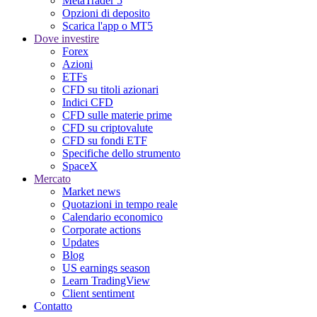
MetaTrader 5
Opzioni di deposito
Scarica l'app o MT5
Dove investire
Forex
Azioni
ETFs
CFD su titoli azionari
Indici CFD
CFD sulle materie prime
CFD su criptovalute
CFD su fondi ETF
Specifiche dello strumento
SpaceX
Mercato
Market news
Quotazioni in tempo reale
Calendario economico
Corporate actions
Updates
Blog
US earnings season
Learn TradingView
Client sentiment
Contatto