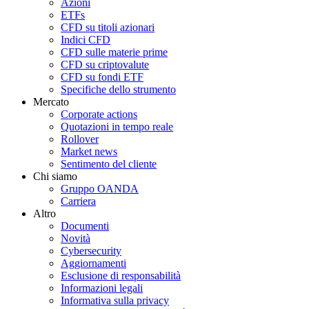
Azioni
ETFs
CFD su titoli azionari
Indici CFD
CFD sulle materie prime
CFD su criptovalute
CFD su fondi ETF
Specifiche dello strumento
Mercato
Corporate actions
Quotazioni in tempo reale
Rollover
Market news
Sentimento del cliente
Chi siamo
Gruppo OANDA
Carriera
Altro
Documenti
Novità
Cybersecurity
Aggiornamenti
Esclusione di responsabilità
Informazioni legali
Informativa sulla privacy