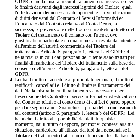
GDPR; c. nella misura in cui il trattamento sia necessario per
le finalità derivanti dagli interessi legittimi del Titolare, quali
l'effettuazione dei necessari adempimenti e la rivendicazione
di diritti derivanti dal Contratto di Servizi Informativi ed
Educativi o dal Contratto relativo al Conto Demo, la
sicurezza, la prevenzione delle frodi o il marketing diretto del
Titolare del trattamento o il contatto con l'utente, ove
giustificato in particolare da una richiesta ricevuta dall'utente e
dall'ambito dell'attività commerciale del Titolare del
trattamento - Articolo 6, paragrafo 1, lettera f del GDPR; d.
nella misura in cui i dati personali dell’utente siano trattati per
finalità di marketing del Titolare del trattamento sulla base del
consenso dell’utente - Articolo 6, paragrafo 1, lettera a del
GDPR.
Lei ha il diritto di accedere ai propri dati personali, il diritto di
rettificarli, cancellarli e il diritto di limitare il trattamento dei
dati. Nella misura in cui il trattamento sia necessario per
l’esecuzione del Contratto di servizi informativi ed educativi o
del Contratto relativo al conto demo di cui Lei è parte, oppure
per dare seguito a una Sua richiesta prima della conclusione di
tali contratti (articolo 6, paragrafo 1, lettera b del GDPR), Lei
ha anche il diritto alla portabilità dei dati. In qualsiasi
momento, hai il diritto di opporti, per motivi connessi alla tua
situazione particolare, all'utilizzo dei tuoi dati personali se il
Titolare del trattamento tratta i tuoi dati personali sulla base del