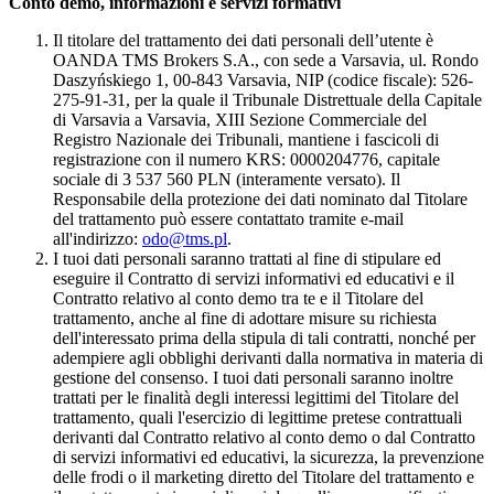
Conto demo, informazioni e servizi formativi
Il titolare del trattamento dei dati personali dell’utente è
OANDA TMS Brokers S.A., con sede a Varsavia, ul. Rondo
Daszyńskiego 1, 00-843 Varsavia, NIP (codice fiscale): 526-
275-91-31, per la quale il Tribunale Distrettuale della Capitale
di Varsavia a Varsavia, XIII Sezione Commerciale del
Registro Nazionale dei Tribunali, mantiene i fascicoli di
registrazione con il numero KRS: 0000204776, capitale
sociale di 3 537 560 PLN (interamente versato). Il
Responsabile della protezione dei dati nominato dal Titolare
del trattamento può essere contattato tramite e-mail
all'indirizzo:
odo@tms.pl
.
I tuoi dati personali saranno trattati al fine di stipulare ed
eseguire il Contratto di servizi informativi ed educativi e il
Contratto relativo al conto demo tra te e il Titolare del
trattamento, anche al fine di adottare misure su richiesta
dell'interessato prima della stipula di tali contratti, nonché per
adempiere agli obblighi derivanti dalla normativa in materia di
gestione del consenso. I tuoi dati personali saranno inoltre
trattati per le finalità degli interessi legittimi del Titolare del
trattamento, quali l'esercizio di legittime pretese contrattuali
derivanti dal Contratto relativo al conto demo o dal Contratto
di servizi informativi ed educativi, la sicurezza, la prevenzione
delle frodi o il marketing diretto del Titolare del trattamento e