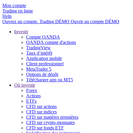
Mon compte
Trading en ligne
Help
Ouvrez un compte.
Trading
DÉMO
Ouvrir un compte DÉMO
Investir
Compte OANDA
OANDA compte d'actions
TradingView
Taux d’intérêt
Application mobile
Client professionnel
MetaTrader 5
Options de dépôt
Télécharger app ou MT5
Où investir
Forex
Actions
ETFs
CFD sur actions
CFD sur indices
CFD sur matières premières
CFD sur crypto-monnaies
CFD sur fonds ETF