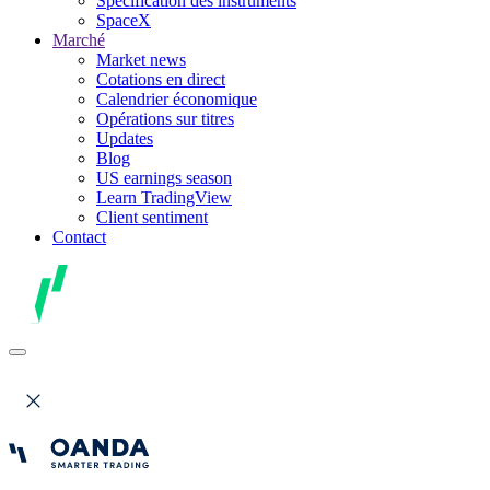
Spécification des instruments
SpaceX
Marché
Market news
Cotations en direct
Calendrier économique
Opérations sur titres
Updates
Blog
US earnings season
Learn TradingView
Client sentiment
Contact