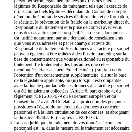
personnel seront également traitées aux fins des intérêts
légitimes du Responsable du traitement, tels que l'exercice de
droits contractuels légitimes découlant du Contrat de compte
démo ou du Contrat de services d'information et de formation,
la sécurité, la prévention de la fraude ou le marketing direct du
Responsable du traitement et la prise de contact avec vous
dans des cas autres que ceux spécifiés ci-dessus, lorsque cela
est justifié notamment par une demande de renseignements
que vous avez adressée et par le champ d'activité du
Responsable du traitement. Vos données à caractère personnel
peuvent également être traitées à des fins de marketing sur la
base du consentement que vous avez donné au responsable du
traitement. Le traitement à des fins autres que celles
mentionnées ci-dessus peut être effectué : (i) sur la base de
l'obtention d'un consentement supplémentaire, (ii) sur la base
de la législation applicable, ou (iii) lorsqu'il est compatible
avec la finalité pour laquelle les données à caractère personnel
ont été initialement collectées (Article 6, paragraphe 4, du
règlement (UE) 2016/679 du Parlement européen et du
Conseil du 27 avril 2016 relatif à la protection des personnes
physiques à l'égard du traitement des données à caractère
personnel et à la libre circulation de ces données, et abrogeant
la directive 95/46/CE, (ci-après : « RGPD »).
La base juridique du traitement de vos données à caractère
personnel est : a. dans la mesure où le traitement est nécessaire