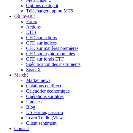
MetaTrader 5
Options de dépôt
Télécharger app ou MT5
Où investir
Forex
Actions
ETFs
CFD sur actions
CFD sur indices
CFD sur matières premières
CFD sur crypto-monnaies
CFD sur fonds ETF
Spécification des instruments
SpaceX
Marché
Market news
Cotations en direct
Calendrier économique
Opérations sur titres
Updates
Blog
US earnings season
Learn TradingView
Client sentiment
Contact