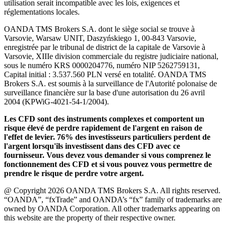
utilisation serait incompatible avec les lois, exigences et
réglementations locales.
OANDA TMS Brokers S.A. dont le siège social se trouve à
Varsovie, Warsaw UNIT, Daszyńskiego 1, 00-843 Varsovie,
enregistrée par le tribunal de district de la capitale de Varsovie à
Varsovie, XIIIe division commerciale du registre judiciaire national,
sous le numéro KRS 0000204776, numéro NIP 5262759131,
Capital initial : 3.537.560 PLN versé en totalité. OANDA TMS
Brokers S.A. est soumis à la surveillance de l'Autorité polonaise de
surveillance financière sur la base d'une autorisation du 26 avril
2004 (KPWiG-4021-54-1/2004).
Les CFD sont des instruments complexes et comportent un
risque élevé de perdre rapidement de l'argent en raison de
l'effet de levier. 76% des investisseurs particuliers perdent de
l'argent lorsqu'ils investissent dans des CFD avec ce
fournisseur. Vous devez vous demander si vous comprenez le
fonctionnement des CFD et si vous pouvez vous permettre de
prendre le risque de perdre votre argent.
@ Copyright 2026 OANDA TMS Brokers S.A. All rights reserved.
“OANDA”, “fxTrade” and OANDA’s “fx” family of trademarks are
owned by OANDA Corporation. All other trademarks appearing on
this website are the property of their respective owner.