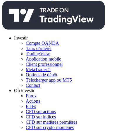
Investir
Compte OANDA
Taux d’intérêt
TradingView
Application mobile
Client professionnel
MetaTrader 5
Options de dépôt
Télécharger app ou MT5
Contact
Où investir
Forex
Actions
ETFs
CFD sur actions
CFD sur indices
CFD sur matières premières
CFD sur crypto-monnaies