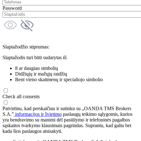
Password
Slaptažodžio stiprumas:
Slaptažodis turi būti sudarytas iš:
8 ar daugiau simbolių
Didžiųjų ir mažųjų raidžių
Bent vieno skaitmenų ir specialiojo simbolio
Check all consents
Patvirtinu, kad perskaičiau ir sutinku su „OANDA TMS Brokers
S.A.”
informacijos ir švietimo
paslaugų teikimo sąlygomis, kurios
yra bendravimo su manimi dėl pasiūlymo ir telefoninės pagalbos
sąskaitos tvarkymo klausimais pagrindas. Suprantu, kad galiu bet
kada šios paslaugos atsisakyti.