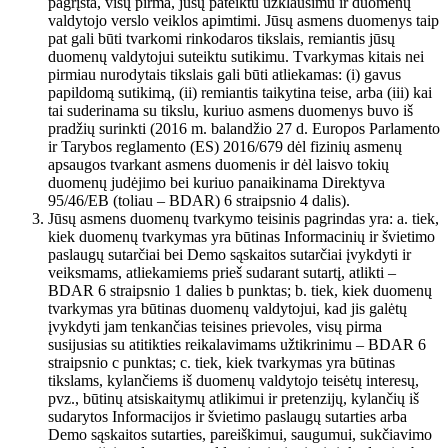
pagrįsta, visų pirma, jūsų pateiktu užklausimu ir duomenų
valdytojo verslo veiklos apimtimi. Jūsų asmens duomenys taip
pat gali būti tvarkomi rinkodaros tikslais, remiantis jūsų
duomenų valdytojui suteiktu sutikimu. Tvarkymas kitais nei
pirmiau nurodytais tikslais gali būti atliekamas: (i) gavus
papildomą sutikimą, (ii) remiantis taikytina teise, arba (iii) kai
tai suderinama su tikslu, kuriuo asmens duomenys buvo iš
pradžių surinkti (2016 m. balandžio 27 d. Europos Parlamento
ir Tarybos reglamento (ES) 2016/679 dėl fizinių asmenų
apsaugos tvarkant asmens duomenis ir dėl laisvo tokių
duomenų judėjimo bei kuriuo panaikinama Direktyva
95/46/EB (toliau – BDAR) 6 straipsnio 4 dalis).
Jūsų asmens duomenų tvarkymo teisinis pagrindas yra: a. tiek,
kiek duomenų tvarkymas yra būtinas Informacinių ir švietimo
paslaugų sutarčiai bei Demo sąskaitos sutarčiai įvykdyti ir
veiksmams, atliekamiems prieš sudarant sutartį, atlikti –
BDAR 6 straipsnio 1 dalies b punktas; b. tiek, kiek duomenų
tvarkymas yra būtinas duomenų valdytojui, kad jis galėtų
įvykdyti jam tenkančias teisines prievoles, visų pirma
susijusias su atitikties reikalavimams užtikrinimu – BDAR 6
straipsnio c punktas; c. tiek, kiek tvarkymas yra būtinas
tikslams, kylančiems iš duomenų valdytojo teisėtų interesų,
pvz., būtinų atsiskaitymų atlikimui ir pretenzijų, kylančių iš
sudarytos Informacijos ir švietimo paslaugų sutarties arba
Demo sąskaitos sutarties, pareiškimui, saugumui, sukčiavimo