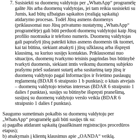
Susisiekti su duomenų valdytoju per „WhatsApp“ programėlę
galite Jūs arba duomenų valdytojas, jei tam reikia susisiekti su
Jumis, kad būtų užbaigtas sąskaitos (realiąją sąskaitą)
atidarymo procesas. Todėl Jūsų asmens duomenys
(priklausomai nuo Jūsų privatumo nustatymų „WhatsApp“
programėlėje) gali būti perduoti duomenų valdytojui kaip Jūsų
profilio nuotrauka ir telefono numeris. Duomenų valdytojas
gali paprašyti jūsų pateikti kitus asmens duomenis tik tuomet,
kai tai būtina, siekiant atsakyti į jūsų užklausą arba išspręsti
klausimą, su kuriuo susijęs kontaktas. Priklausomai nuo
situacijos, duomenų tvarkymo teisinis pagrindas bus būtinybė
tvarkyti duomenis, siekiant imtis veiksmų duomenų subjekto
prašymu prieš sudarant sutartį arba susitarimą tarp jūsų ir
duomenų valdytojo pagal Informacijos ir švietimo paslaugų
reglamentą (BDAR 6 straipsnio 1 b punktas); o kitais atvejais
– duomenų valdytojo teisėtas interesas (BDAR 6 straipsnio 1
dalies f punktas), susijęs su būtinybe išspręsti pranešimą,
susijusį su duomenų valdytojo verslo veikla (BDAR 6
straipsnio 1 dalies f punktas).
Saugumo sumetimais pokalbis su duomenų valdytoju per
„WhatsApp“ programėlę gali būti susijęs tik su:
a) pagalba atidarant sąskaitą (paaiškinant registracijos procedūros
etapus);
b) atsakymais į klientų klausimus apie „OANDA“ veiklą.