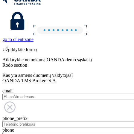
go to client zone
Užpildykite formą
Atidarykite nemokamą OANDA demo sąskaitą
Rodo section
Kas yra asmens duomenų valdytojas?
OANDA TMS Brokers S.A.
email
phone_prefix
phone