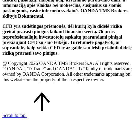
informaciją apie išlaidas bei mokesčius, susijusius su šiomis
paslaugomis, rasite interneto svetainės OANDA TMS Brokers
skiltyje Dokumentai.
CFD yra sudėtingos priemonės, dėl kurių kyla didelė rizika
greitai prarasti pinigus taikant finansinį svertą. 76 proc.
neprofesionaliųjų investuotojų sąskaitų prarandami pinigai
prekiaujant CFD su šiuo teikėju. Turėtumėte pagalvoti, ar
suprantate, kaip veikia CFD ir ar galite sau leisti prisiimti didelę
riziką prarasti savo pinigus.
@ Copyright 2026 OANDA TMS Brokers S.A. All rights reserved.
“OANDA”, “fxTrade” and OANDA’s “fx” family of trademarks are
owned by OANDA Corporation. All other trademarks appearing on
this website are the property of their respective owner.
Scroll to top