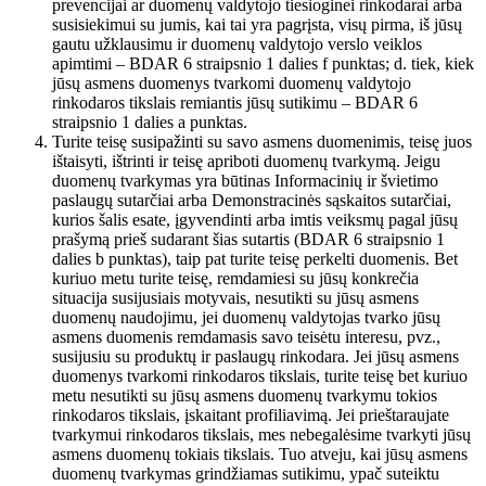
prevencijai ar duomenų valdytojo tiesioginei rinkodarai arba
susisiekimui su jumis, kai tai yra pagrįsta, visų pirma, iš jūsų
gautu užklausimu ir duomenų valdytojo verslo veiklos
apimtimi – BDAR 6 straipsnio 1 dalies f punktas; d. tiek, kiek
jūsų asmens duomenys tvarkomi duomenų valdytojo
rinkodaros tikslais remiantis jūsų sutikimu – BDAR 6
straipsnio 1 dalies a punktas.
Turite teisę susipažinti su savo asmens duomenimis, teisę juos
ištaisyti, ištrinti ir teisę apriboti duomenų tvarkymą. Jeigu
duomenų tvarkymas yra būtinas Informacinių ir švietimo
paslaugų sutarčiai arba Demonstracinės sąskaitos sutarčiai,
kurios šalis esate, įgyvendinti arba imtis veiksmų pagal jūsų
prašymą prieš sudarant šias sutartis (BDAR 6 straipsnio 1
dalies b punktas), taip pat turite teisę perkelti duomenis. Bet
kuriuo metu turite teisę, remdamiesi su jūsų konkrečia
situacija susijusiais motyvais, nesutikti su jūsų asmens
duomenų naudojimu, jei duomenų valdytojas tvarko jūsų
asmens duomenis remdamasis savo teisėtu interesu, pvz.,
susijusiu su produktų ir paslaugų rinkodara. Jei jūsų asmens
duomenys tvarkomi rinkodaros tikslais, turite teisę bet kuriuo
metu nesutikti su jūsų asmens duomenų tvarkymu tokios
rinkodaros tikslais, įskaitant profiliavimą. Jei prieštaraujate
tvarkymui rinkodaros tikslais, mes nebegalėsime tvarkyti jūsų
asmens duomenų tokiais tikslais. Tuo atveju, kai jūsų asmens
duomenų tvarkymas grindžiamas sutikimu, ypač suteiktu