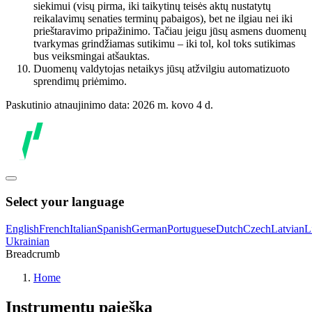
siekimui (visų pirma, iki taikytinų teisės aktų nustatytų
reikalavimų senaties terminų pabaigos), bet ne ilgiau nei iki
prieštaravimo pripažinimo. Tačiau jeigu jūsų asmens duomenų
tvarkymas grindžiamas sutikimu – iki tol, kol toks sutikimas
bus veiksmingai atšauktas.
Duomenų valdytojas netaikys jūsų atžvilgiu automatizuoto
sprendimų priėmimo.
Paskutinio atnaujinimo data: 2026 m. kovo 4 d.
Select your language
English
French
Italian
Spanish
German
Portuguese
Dutch
Czech
Latvian
L
Ukrainian
Breadcrumb
Home
Instrumentų paieška