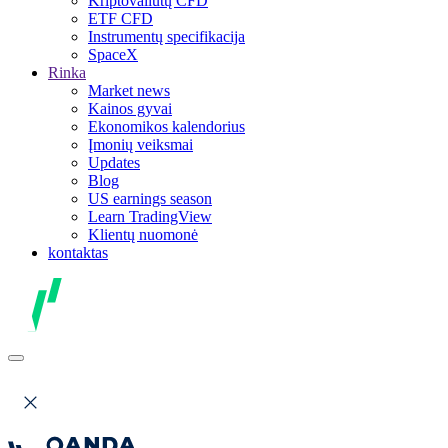
Kriptovaliutų CFD
ETF CFD
Instrumentų specifikacija
SpaceX
Rinka
Market news
Kainos gyvai
Ekonomikos kalendorius
Įmonių veiksmai
Updates
Blog
US earnings season
Learn TradingView
Klientų nuomonė
kontaktas