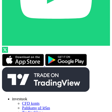
investuok
CFD konts
Palūkanų už lėšas