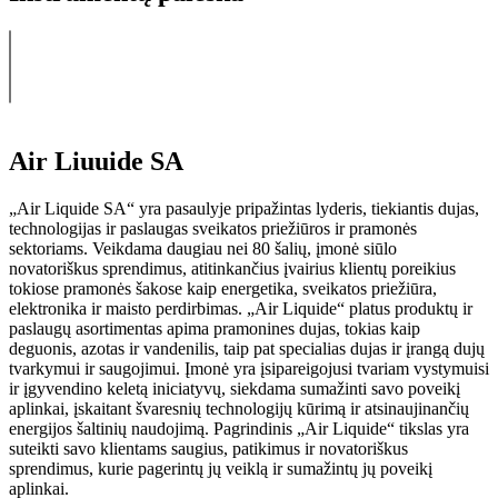
Air Liuuide SA
„Air Liquide SA“ yra pasaulyje pripažintas lyderis, tiekiantis dujas,
technologijas ir paslaugas sveikatos priežiūros ir pramonės
sektoriams. Veikdama daugiau nei 80 šalių, įmonė siūlo
novatoriškus sprendimus, atitinkančius įvairius klientų poreikius
tokiose pramonės šakose kaip energetika, sveikatos priežiūra,
elektronika ir maisto perdirbimas. „Air Liquide“ platus produktų ir
paslaugų asortimentas apima pramonines dujas, tokias kaip
deguonis, azotas ir vandenilis, taip pat specialias dujas ir įrangą dujų
tvarkymui ir saugojimui. Įmonė yra įsipareigojusi tvariam vystymuisi
ir įgyvendino keletą iniciatyvų, siekdama sumažinti savo poveikį
aplinkai, įskaitant švaresnių technologijų kūrimą ir atsinaujinančių
energijos šaltinių naudojimą. Pagrindinis „Air Liquide“ tikslas yra
suteikti savo klientams saugius, patikimus ir novatoriškus
sprendimus, kurie pagerintų jų veiklą ir sumažintų jų poveikį
aplinkai.