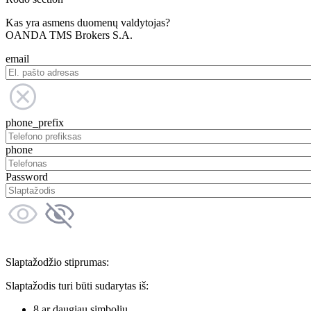
Kas yra asmens duomenų valdytojas?
OANDA TMS Brokers S.A.
email
phone_prefix
phone
Password
Slaptažodžio stiprumas:
Slaptažodis turi būti sudarytas iš:
8 ar daugiau simbolių