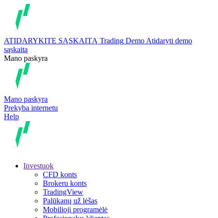
ATIDARYKITE SĄSKAITĄ
Trading
Demo
Atidaryti demo
sąskaitą
Mano paskyra
Mano paskyra
Prekyba internetu
Help
Investuok
CFD konts
Brokeru konts
TradingView
Palūkanų už lėšas
Mobilioji programėlė