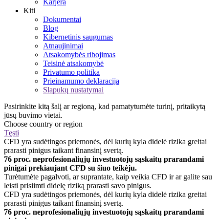
Karjera
Kiti
Dokumentai
Blog
Kibernetinis saugumas
Atnaujinimai
Atsakomybės ribojimas
Teisinė atsakomybė
Privatumo politika
Prieinamumo deklaracija
Slapukų nustatymai
Pasirinkite kitą šalį ar regioną, kad pamatytumėte turinį, pritaikytą
jūsų buvimo vietai.
Choose country or region
Tęsti
CFD yra sudėtingos priemonės, dėl kurių kyla didelė rizika greitai
prarasti pinigus taikant finansinį svertą.
76 proc. neprofesionaliųjų investuotojų sąskaitų prarandami
pinigai prekiaujant CFD su šiuo teikėju.
Turėtumėte pagalvoti, ar suprantate, kaip veikia CFD ir ar galite sau
leisti prisiimti didelę riziką prarasti savo pinigus.
CFD yra sudėtingos priemonės, dėl kurių kyla didelė rizika greitai
prarasti pinigus taikant finansinį svertą.
76 proc. neprofesionaliųjų investuotojų sąskaitų prarandami