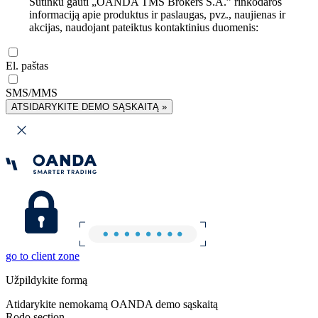
Sutinku gauti „OANDA TMS Brokers S.A.” rinkodaros
informaciją apie produktus ir paslaugas, pvz., naujienas ir
akcijas, naudojant pateiktus kontaktinius duomenis:
El. paštas
SMS/MMS
ATSIDARYKITE DEMO SĄSKAITĄ »
go to client zone
Užpildykite formą
Atidarykite nemokamą OANDA demo sąskaitą
Rodo section