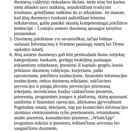
duomenų valdytojo rinkodaros tikslais, turite teisę bet kuriuo
metu atšaukti savo sutikimą, nepažeidžiant tvarkymo
teisėtumo, grindžiamo sutikimu iki jo atšaukimo. Jei manote,
kad jūsų duomenys tvarkomi pažeidžiant teisinius
reikalavimus, galite pateikti skundą kompetentingai priežiūros
institucijai – Lenkijos asmens duomenų apsaugos tarnybos
pirmininkui.
Duomenų pateikimas yra savanoriškas, tačiau būtinas
sudarant Informacinių ir švietimo paslaugų sutartį bei Demo
sąskaitos sutartį.
Jūsų asmens duomenys gali būti perduodami šioms subjektų
kategorijoms: bankams, greitųjų mokėjimų paslaugas
teikiantiems subjektams, įmonėms iš kapitalo grupės, kuriai
priklauso duomenų valdytojas, kurjeriams, pašto
operatoriams, priežiūros institucijoms, finansinės informacijos
institucijoms, rinkos duomenų teikėjams, sukčiavimo
prevencijos ir pinigų plovimo prevencijos priemonių
teikėjams, investicinius fondus valdančioms įmonėms,
priemonių, programinės įrangos ir platformų, skirtų aptarnauti
sandorius ir finansines operacijas, atliekamas įgyvendinant
Pagrindinę sutartį, tiekėjams, taip pat komercinės informacijos
siuntimui elektroninėmis ryšio priemonėmis, teisininkams,
audito įmonėms, konsultavimo įmonėms, „WhatsApp“
programos teikėjui ir įmonėms, teikiančioms serverius bei
saugančioms duomenis.