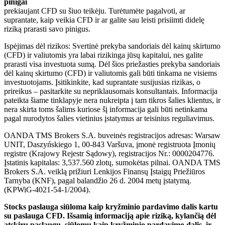
pinigai
prekiaujant CFD su šiuo teikėju. Turėtumėte pagalvoti, ar
suprantate, kaip veikia CFD ir ar galite sau leisti prisiimti didelę
riziką prarasti savo pinigus.
Ispėjimas dėl rizikos: Svertinė prekyba sandoriais dėl kainų skirtumo
(CFD) ir valiutomis yra labai rizikinga jūsų kapitalui, nes galite
prarasti visa investuota sumą. Dėl šios priežasties prekyba sandoriais
dėl kainų skirtumo (CFD) ir valiutomis gali būti tinkama ne visiems
investuotojams. Įsitikinkite, kad suprantate susijusias rizikas, o
prireikus – pasitarkite su nepriklausomais konsultantais. Informacija
pateikta šiame tinklapyje nera nukreipta į tam tikros šalies klientus, ir
nera skirta toms šalims kuriose šį informacija gali būti netinkama
pagal nurodytos šalies vietinius įstatymus ar teisinius reguliavimus.
OANDA TMS Brokers S.A. buveinės registracijos adresas: Warsaw
UNIT, Daszyńskiego 1, 00-843 Varšuva, įmonė registruota Įmonių
registre (Krajowy Rejestr Sądowy), registracijos Nr.: 0000204776.
Įstatinis kapitalas: 3,537.560 zlotų, sumokėtas pilnai. OANDA TMS
Brokers S.A. veiklą prižiuri Lenkijos Finansų Įstaigų Priežiūros
Tarnyba (KNF), pagal balandžio 26 d. 2004 metų įstatymą.
(KPWiG-4021-54-1/2004).
Stocks paslauga siūloma kaip kryžminio pardavimo dalis kartu
su paslauga CFD. Išsamią informaciją apie riziką, kylančią dėl
atskirų paslaugų, siūlomų kaip kryžminio pardavimo dalis, ir