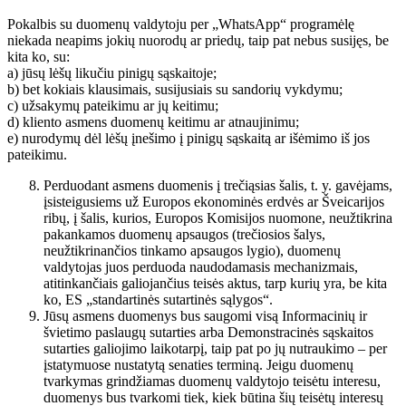
Pokalbis su duomenų valdytoju per „WhatsApp“ programėlę
niekada neapims jokių nuorodų ar priedų, taip pat nebus susijęs, be
kita ko, su:
a) jūsų lėšų likučiu pinigų sąskaitoje;
b) bet kokiais klausimais, susijusiais su sandorių vykdymu;
c) užsakymų pateikimu ar jų keitimu;
d) kliento asmens duomenų keitimu ar atnaujinimu;
e) nurodymų dėl lėšų įnešimo į pinigų sąskaitą ar išėmimo iš jos
pateikimu.
Perduodant asmens duomenis į trečiąsias šalis, t. y. gavėjams,
įsisteigusiems už Europos ekonominės erdvės ar Šveicarijos
ribų, į šalis, kurios, Europos Komisijos nuomone, neužtikrina
pakankamos duomenų apsaugos (trečiosios šalys,
neužtikrinančios tinkamo apsaugos lygio), duomenų
valdytojas juos perduoda naudodamasis mechanizmais,
atitinkančiais galiojančius teisės aktus, tarp kurių yra, be kita
ko, ES „standartinės sutartinės sąlygos“.
Jūsų asmens duomenys bus saugomi visą Informacinių ir
švietimo paslaugų sutarties arba Demonstracinės sąskaitos
sutarties galiojimo laikotarpį, taip pat po jų nutraukimo – per
įstatymuose nustatytą senaties terminą. Jeigu duomenų
tvarkymas grindžiamas duomenų valdytojo teisėtu interesu,
duomenys bus tvarkomi tiek, kiek būtina šių teisėtų interesų