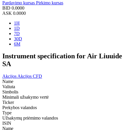
Pardavimo kursas
Pirkimo kursas
BID
0.0000
ASK
0.0000
1H
1D
7D
30D
6M
Instrument specification for Air Liuuide
SA
Akcijos
Akcijos CFD
Name
Valiuta
Simbolis
Minimali užsakymo vertė
Ticker
Prekybos valandos
Type
Užsakymų priėmimo valandos
ISIN
Name