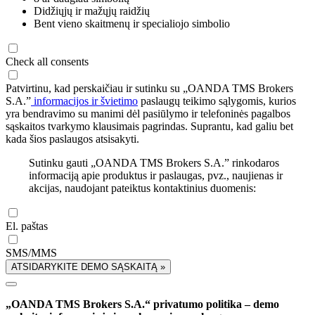
Didžiųjų ir mažųjų raidžių
Bent vieno skaitmenų ir specialiojo simbolio
Check all consents
Patvirtinu, kad perskaičiau ir sutinku su „OANDA TMS Brokers
S.A.”
informacijos ir švietimo
paslaugų teikimo sąlygomis, kurios
yra bendravimo su manimi dėl pasiūlymo ir telefoninės pagalbos
sąskaitos tvarkymo klausimais pagrindas. Suprantu, kad galiu bet
kada šios paslaugos atsisakyti.
Sutinku gauti „OANDA TMS Brokers S.A.” rinkodaros
informaciją apie produktus ir paslaugas, pvz., naujienas ir
akcijas, naudojant pateiktus kontaktinius duomenis:
El. paštas
SMS/MMS
ATSIDARYKITE DEMO SĄSKAITĄ »
„OANDA TMS Brokers S.A.“ privatumo politika – demo