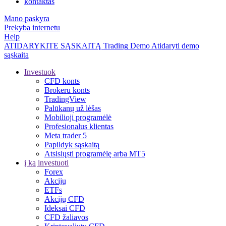
kontaktas
Mano paskyra
Prekyba internetu
Help
ATIDARYKITE SĄSKAITĄ
Trading
Demo
Atidaryti demo
sąskaitą
Investuok
CFD konts
Brokeru konts
TradingView
Palūkanų už lėšas
Mobilioji programėlė
Profesionalus klientas
Meta trader 5
Papildyk sąskaitą
Atsisiųsti programėlę arba MT5
į ką investuoti
Forex
Akcijų
ETFs
Akcijų CFD
Ideksai CFD
CFD žaliavos