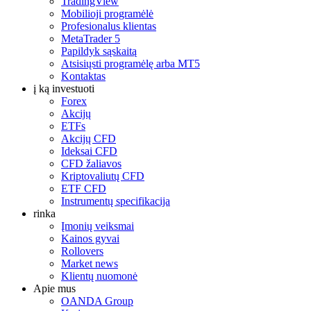
TradingView
Mobilioji programėlė
Profesionalus klientas
MetaTrader 5
Papildyk sąskaitą
Atsisiųsti programėlę arba MT5
Kontaktas
į ką investuoti
Forex
Akcijų
ETFs
Akcijų CFD
Ideksai CFD
CFD žaliavos
Kriptovaliutų CFD
ETF CFD
Instrumentų specifikacija
rinka
Įmonių veiksmai
Kainos gyvai
Rollovers
Market news
Klientų nuomonė
Apie mus
OANDA Group