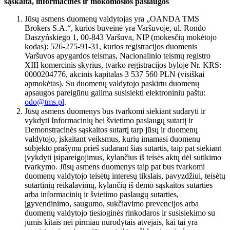
sąskaita, informacinės ir mokomosios paslaugos
Jūsų asmens duomenų valdytojas yra „OANDA TMS
Brokers S.A.“, kurios buveinė yra Varšuvoje, ul. Rondo
Daszyńskiego 1, 00-843 Varšuva, NIP (mokesčių mokėtojo
kodas): 526-275-91-31, kurios registracijos duomenis
Varšuvos apygardos teismas, Nacionalinio teismų registro
XIII komercinis skyrius, tvarko registracijos byloje Nr. KRS:
0000204776, akcinis kapitalas 3 537 560 PLN (visiškai
apmokėtas). Su duomenų valdytojo paskirtu duomenų
apsaugos pareigūnu galima susisiekti elektroniniu paštu:
odo@tms.pl
.
Jūsų asmens duomenys bus tvarkomi siekiant sudaryti ir
vykdyti Informacinių bei švietimo paslaugų sutartį ir
Demonstracinės sąskaitos sutartį tarp jūsų ir duomenų
valdytojo, įskaitant veiksmus, kurių imamasi duomenų
subjekto prašymu prieš sudarant šias sutartis, taip pat siekiant
įvykdyti įsipareigojimus, kylančius iš teisės aktų dėl sutikimo
tvarkymo. Jūsų asmens duomenys taip pat bus tvarkomi
duomenų valdytojo teisėtų interesų tikslais, pavyzdžiui, teisėtų
sutartinių reikalavimų, kylančių iš demo sąskaitos sutarties
arba informacinių ir švietimo paslaugų sutarties,
įgyvendinimo, saugumo, sukčiavimo prevencijos arba
duomenų valdytojo tiesioginės rinkodaros ir susisiekimo su
jumis kitais nei pirmiau nurodytais atvejais, kai tai yra