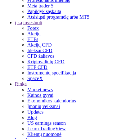
Profesionalus klientas
Meta trader 5
Papildyk sąskaitą
Atsisiųsti programėlę arba MT5
į ką investuoti
Forex
Akcijų
ETFs
Akcijų CFD
Ideksai CFD
CFD žaliavos
Kriptovaliutų CFD
ETF CFD
Instrumentų specifikacija
SpaceX
Rinka
Market news
Kainos gyvai
Ekonomikos kalendorius
Įmonių veiksmai
Updates
Blog
US earnings season
Learn TradingView
Klientų nuomonė