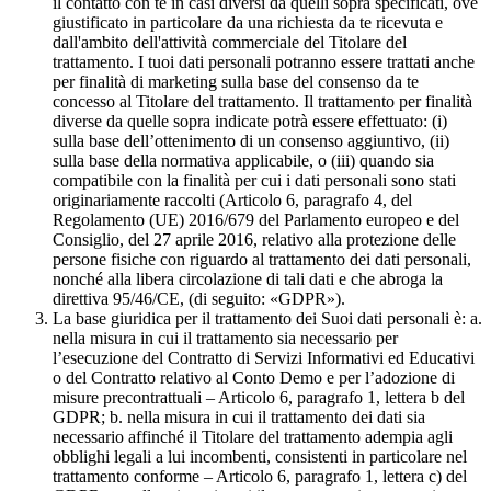
il contatto con te in casi diversi da quelli sopra specificati, ove
giustificato in particolare da una richiesta da te ricevuta e
dall'ambito dell'attività commerciale del Titolare del
trattamento. I tuoi dati personali potranno essere trattati anche
per finalità di marketing sulla base del consenso da te
concesso al Titolare del trattamento. Il trattamento per finalità
diverse da quelle sopra indicate potrà essere effettuato: (i)
sulla base dell’ottenimento di un consenso aggiuntivo, (ii)
sulla base della normativa applicabile, o (iii) quando sia
compatibile con la finalità per cui i dati personali sono stati
originariamente raccolti (Articolo 6, paragrafo 4, del
Regolamento (UE) 2016/679 del Parlamento europeo e del
Consiglio, del 27 aprile 2016, relativo alla protezione delle
persone fisiche con riguardo al trattamento dei dati personali,
nonché alla libera circolazione di tali dati e che abroga la
direttiva 95/46/CE, (di seguito: «GDPR»).
La base giuridica per il trattamento dei Suoi dati personali è: a.
nella misura in cui il trattamento sia necessario per
l’esecuzione del Contratto di Servizi Informativi ed Educativi
o del Contratto relativo al Conto Demo e per l’adozione di
misure precontrattuali – Articolo 6, paragrafo 1, lettera b del
GDPR; b. nella misura in cui il trattamento dei dati sia
necessario affinché il Titolare del trattamento adempia agli
obblighi legali a lui incombenti, consistenti in particolare nel
trattamento conforme – Articolo 6, paragrafo 1, lettera c) del