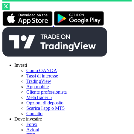
Investi
Conto OANDA
Tassi di interesse
TradingView
App mobile
Cliente professionista
MetaTrader 5
Opzioni di deposito
Scarica l'app o MT5
Contatto
Dove investire
Forex
Azioni