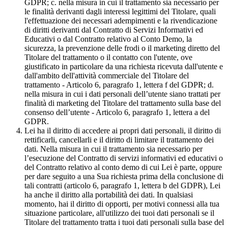
GDPR; c. nella misura in cui il trattamento sia necessario per
le finalità derivanti dagli interessi legittimi del Titolare, quali
l'effettuazione dei necessari adempimenti e la rivendicazione
di diritti derivanti dal Contratto di Servizi Informativi ed
Educativi o dal Contratto relativo al Conto Demo, la
sicurezza, la prevenzione delle frodi o il marketing diretto del
Titolare del trattamento o il contatto con l'utente, ove
giustificato in particolare da una richiesta ricevuta dall'utente e
dall'ambito dell'attività commerciale del Titolare del
trattamento - Articolo 6, paragrafo 1, lettera f del GDPR; d.
nella misura in cui i dati personali dell’utente siano trattati per
finalità di marketing del Titolare del trattamento sulla base del
consenso dell’utente - Articolo 6, paragrafo 1, lettera a del
GDPR.
Lei ha il diritto di accedere ai propri dati personali, il diritto di
rettificarli, cancellarli e il diritto di limitare il trattamento dei
dati. Nella misura in cui il trattamento sia necessario per
l’esecuzione del Contratto di servizi informativi ed educativi o
del Contratto relativo al conto demo di cui Lei è parte, oppure
per dare seguito a una Sua richiesta prima della conclusione di
tali contratti (articolo 6, paragrafo 1, lettera b del GDPR), Lei
ha anche il diritto alla portabilità dei dati. In qualsiasi
momento, hai il diritto di opporti, per motivi connessi alla tua
situazione particolare, all'utilizzo dei tuoi dati personali se il
Titolare del trattamento tratta i tuoi dati personali sulla base del