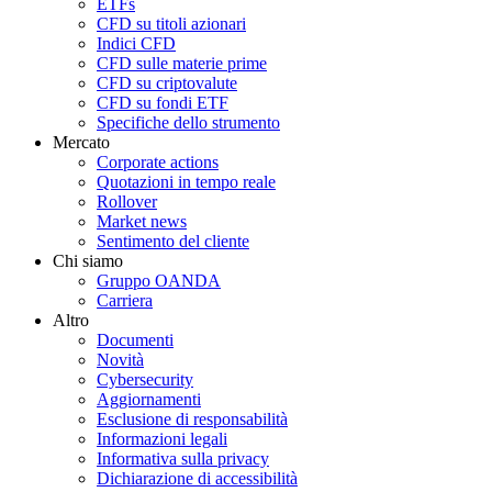
ETFs
CFD su titoli azionari
Indici CFD
CFD sulle materie prime
CFD su criptovalute
CFD su fondi ETF
Specifiche dello strumento
Mercato
Corporate actions
Quotazioni in tempo reale
Rollover
Market news
Sentimento del cliente
Chi siamo
Gruppo OANDA
Carriera
Altro
Documenti
Novità
Cybersecurity
Aggiornamenti
Esclusione di responsabilità
Informazioni legali
Informativa sulla privacy
Dichiarazione di accessibilità