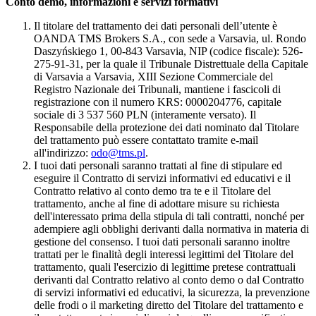
Conto demo, informazioni e servizi formativi
Il titolare del trattamento dei dati personali dell’utente è
OANDA TMS Brokers S.A., con sede a Varsavia, ul. Rondo
Daszyńskiego 1, 00-843 Varsavia, NIP (codice fiscale): 526-
275-91-31, per la quale il Tribunale Distrettuale della Capitale
di Varsavia a Varsavia, XIII Sezione Commerciale del
Registro Nazionale dei Tribunali, mantiene i fascicoli di
registrazione con il numero KRS: 0000204776, capitale
sociale di 3 537 560 PLN (interamente versato). Il
Responsabile della protezione dei dati nominato dal Titolare
del trattamento può essere contattato tramite e-mail
all'indirizzo:
odo@tms.pl
.
I tuoi dati personali saranno trattati al fine di stipulare ed
eseguire il Contratto di servizi informativi ed educativi e il
Contratto relativo al conto demo tra te e il Titolare del
trattamento, anche al fine di adottare misure su richiesta
dell'interessato prima della stipula di tali contratti, nonché per
adempiere agli obblighi derivanti dalla normativa in materia di
gestione del consenso. I tuoi dati personali saranno inoltre
trattati per le finalità degli interessi legittimi del Titolare del
trattamento, quali l'esercizio di legittime pretese contrattuali
derivanti dal Contratto relativo al conto demo o dal Contratto
di servizi informativi ed educativi, la sicurezza, la prevenzione
delle frodi o il marketing diretto del Titolare del trattamento e