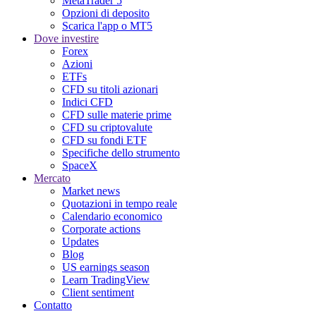
MetaTrader 5
Opzioni di deposito
Scarica l'app o MT5
Dove investire
Forex
Azioni
ETFs
CFD su titoli azionari
Indici CFD
CFD sulle materie prime
CFD su criptovalute
CFD su fondi ETF
Specifiche dello strumento
SpaceX
Mercato
Market news
Quotazioni in tempo reale
Calendario economico
Corporate actions
Updates
Blog
US earnings season
Learn TradingView
Client sentiment
Contatto