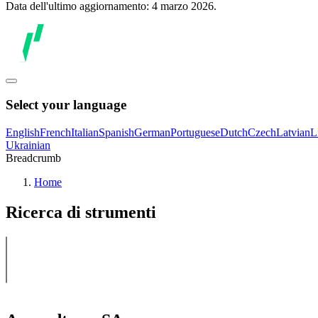
Data dell'ultimo aggiornamento: 4 marzo 2026.
Select your language
English
French
Italian
Spanish
German
Portuguese
Dutch
Czech
Latvian
L
Ukrainian
Breadcrumb
Home
Ricerca di strumenti