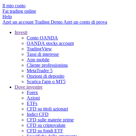
Il mio conto
Fai trading online
Help
Apri un account
Trading
Demo
Apri un conto di prova
Investi
Conto OANDA
OANDA stocks account
TradingView
Tassi di interesse
App mobile
Cliente professionista
MetaTrader 5
Opzioni di deposito
Scarica l'app o MT5
Dove investire
Forex
Azioni
ETFs
CFD su titoli azionari
Indici CFD
CFD sulle materie prime
CFD su criptovalute
CFD su fondi ETF