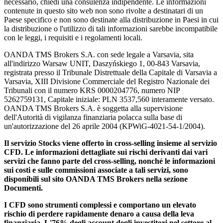
necessario, chiedi una consulenza indipendente. Le informazioni
contenute in questo sito web non sono rivolte a destinatari di un
Paese specifico e non sono destinate alla distribuzione in Paesi in cui
la distribuzione o l'utilizzo di tali informazioni sarebbe incompatibile
con le leggi, i requisiti e i regolamenti locali.
OANDA TMS Brokers S.A. con sede legale a Varsavia, sita
all'indirizzo Warsaw UNIT, Daszyńskiego 1, 00-843 Varsavia,
registrata presso il Tribunale Distrettuale della Capitale di Varsavia a
Varsavia, XIII Divisione Commerciale del Registro Nazionale dei
Tribunali con il numero KRS 0000204776, numero NIP
5262759131, Capitale iniziale: PLN 3537,560 interamente versato.
OANDA TMS Brokers S.A. è soggetta alla supervisione
dell'Autorità di vigilanza finanziaria polacca sulla base di
un'autorizzazione del 26 aprile 2004 (KPWiG-4021-54-1/2004).
Il servizio Stocks viene offerto in cross-selling insieme al servizio
CFD. Le informazioni dettagliate sui rischi derivanti dai vari
servizi che fanno parte del cross-selling, nonché le informazioni
sui costi e sulle commissioni associate a tali servizi, sono
disponibili sul sito OANDA TMS Brokers nella sezione
Documenti.
I CFD sono strumenti complessi e comportano un elevato
rischio di perdere rapidamente denaro a causa della leva
finanziaria. L'76% degli account degli investitori nel settore al