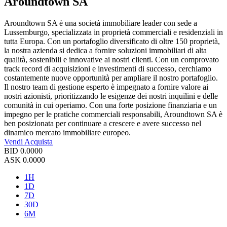
Aroundtown SA
Aroundtown SA è una società immobiliare leader con sede a
Lussemburgo, specializzata in proprietà commerciali e residenziali in
tutta Europa. Con un portafoglio diversificato di oltre 150 proprietà,
la nostra azienda si dedica a fornire soluzioni immobiliari di alta
qualità, sostenibili e innovative ai nostri clienti. Con un comprovato
track record di acquisizioni e investimenti di successo, cerchiamo
costantemente nuove opportunità per ampliare il nostro portafoglio.
Il nostro team di gestione esperto è impegnato a fornire valore ai
nostri azionisti, prioritizzando le esigenze dei nostri inquilini e delle
comunità in cui operiamo. Con una forte posizione finanziaria e un
impegno per le pratiche commerciali responsabili, Aroundtown SA è
ben posizionata per continuare a crescere e avere successo nel
dinamico mercato immobiliare europeo.
Vendi
Acquista
BID
0.0000
ASK
0.0000
1H
1D
7D
30D
6M