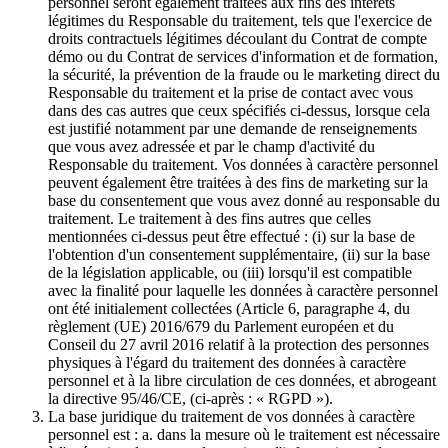
personnel seront également traitées aux fins des intérêts
légitimes du Responsable du traitement, tels que l'exercice de
droits contractuels légitimes découlant du Contrat de compte
démo ou du Contrat de services d'information et de formation,
la sécurité, la prévention de la fraude ou le marketing direct du
Responsable du traitement et la prise de contact avec vous
dans des cas autres que ceux spécifiés ci-dessus, lorsque cela
est justifié notamment par une demande de renseignements
que vous avez adressée et par le champ d'activité du
Responsable du traitement. Vos données à caractère personnel
peuvent également être traitées à des fins de marketing sur la
base du consentement que vous avez donné au responsable du
traitement. Le traitement à des fins autres que celles
mentionnées ci-dessus peut être effectué : (i) sur la base de
l'obtention d'un consentement supplémentaire, (ii) sur la base
de la législation applicable, ou (iii) lorsqu'il est compatible
avec la finalité pour laquelle les données à caractère personnel
ont été initialement collectées (Article 6, paragraphe 4, du
règlement (UE) 2016/679 du Parlement européen et du
Conseil du 27 avril 2016 relatif à la protection des personnes
physiques à l'égard du traitement des données à caractère
personnel et à la libre circulation de ces données, et abrogeant
la directive 95/46/CE, (ci-après : « RGPD »).
La base juridique du traitement de vos données à caractère
personnel est : a. dans la mesure où le traitement est nécessaire