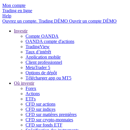
Mon compte
Trading en ligne
Help
Ouvrez un compte.
Trading
DÉMO
Ouvrir un compte DÉMO
Investir
Compte OANDA
OANDA compte d'actions
TradingView
Taux d’intérêt
Application mobile
Client professionnel
MetaTrader 5
Options de dépôt
Télécharger app ou MT5
Où investir
Forex
Actions
ETFs
CFD sur actions
CFD sur indices
CFD sur matières premières
CFD sur crypto-monnaies
CFD sur fonds ETF