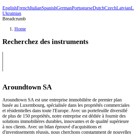
English
French
Italian
Spanish
German
Portuguese
Dutch
Czech
Latvian
L
Ukrainian
Breadcrumb
Home
Recherchez des instruments
Aroundtown SA
Aroundtown SA est une entreprise immobilière de premier plan
basée au Luxembourg, spécialisée dans les propriétés commerciales
et résidentielles dans toute l'Europe. Avec un portefeuille diversifié
de plus de 150 propriétés, notre entreprise est dédiée à fournir des
solutions immobilières durables, innovantes et de qualité supérieure
à nos clients. Avec un bilan éprouvé d'acquisitions et
d'investissements réussis, nous cherchons constamment de nouvelles