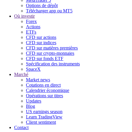
MetaTrader 5
Options de dépôt
Télécharger app ou MT5
Où investir
Forex
Actions
ETFs
CFD sur actions
CFD sur indices
CFD sur matières premières
CFD sur crypto-monnaies
CFD sur fonds ETF
Spécification des instruments
SpaceX
Marché
Market news
Cotations en direct
Calendrier économique
Opérations sur titres
Updates
Blog
US earnings season
Learn TradingView
Client sentiment
Contact