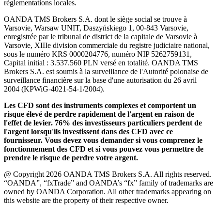
réglementations locales.
OANDA TMS Brokers S.A. dont le siège social se trouve à
Varsovie, Warsaw UNIT, Daszyńskiego 1, 00-843 Varsovie,
enregistrée par le tribunal de district de la capitale de Varsovie à
Varsovie, XIIIe division commerciale du registre judiciaire national,
sous le numéro KRS 0000204776, numéro NIP 5262759131,
Capital initial : 3.537.560 PLN versé en totalité. OANDA TMS
Brokers S.A. est soumis à la surveillance de l'Autorité polonaise de
surveillance financière sur la base d'une autorisation du 26 avril
2004 (KPWiG-4021-54-1/2004).
Les CFD sont des instruments complexes et comportent un
risque élevé de perdre rapidement de l'argent en raison de
l'effet de levier. 76% des investisseurs particuliers perdent de
l'argent lorsqu'ils investissent dans des CFD avec ce
fournisseur. Vous devez vous demander si vous comprenez le
fonctionnement des CFD et si vous pouvez vous permettre de
prendre le risque de perdre votre argent.
@ Copyright 2026 OANDA TMS Brokers S.A. All rights reserved.
“OANDA”, “fxTrade” and OANDA’s “fx” family of trademarks are
owned by OANDA Corporation. All other trademarks appearing on
this website are the property of their respective owner.