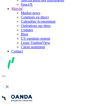
Spécification des instruments
SpaceX
Marché
Market news
Cotations en direct
Calendrier économique
Opérations sur titres
Updates
Blog
US earnings season
Learn TradingView
Client sentiment
Contact