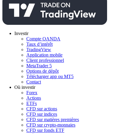
Investir
Compte OANDA
Taux d’intérêt
TradingView
Application mobile
Client professionnel
MetaTrader 5
Options de dépôt
Télécharger app ou MT5
Contact
Où investir
Forex
Actions
ETFs
CFD sur actions
CFD sur indices
CFD sur matières premières
CFD sur crypto-monnaies
CFD sur fonds ETF