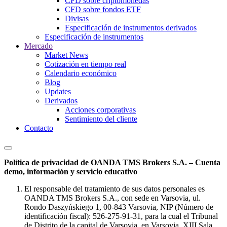
CFD sobre criptomonedas
CFD sobre fondos ETF
Divisas
Especificación de instrumentos derivados
Especificación de instrumentos
Mercado
Market News
Cotización en tiempo real
Calendario económico
Blog
Updates
Derivados
Acciones corporativas
Sentimiento del cliente
Contacto
Política de privacidad de OANDA TMS Brokers S.A. – Cuenta
demo, información y servicio educativo
El responsable del tratamiento de sus datos personales es
OANDA TMS Brokers S.A., con sede en Varsovia, ul.
Rondo Daszyńskiego 1, 00-843 Varsovia, NIP (Número de
identificación fiscal): 526-275-91-31, para la cual el Tribunal
de Distrito de la capital de Varsovia, en Varsovia, XIII Sala