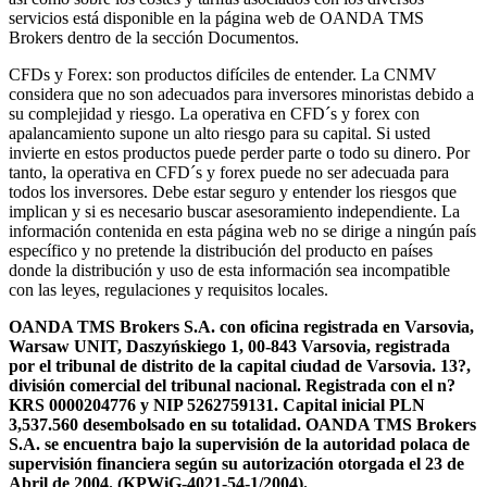
servicios está disponible en la página web de OANDA TMS
Brokers dentro de la sección Documentos.
CFDs y Forex: son productos difíciles de entender. La CNMV
considera que no son adecuados para inversores minoristas debido a
su complejidad y riesgo. La operativa en CFD´s y forex con
apalancamiento supone un alto riesgo para su capital. Si usted
invierte en estos productos puede perder parte o todo su dinero. Por
tanto, la operativa en CFD´s y forex puede no ser adecuada para
todos los inversores. Debe estar seguro y entender los riesgos que
implican y si es necesario buscar asesoramiento independiente. La
información contenida en esta página web no se dirige a ningún país
específico y no pretende la distribución del producto en países
donde la distribución y uso de esta información sea incompatible
con las leyes, regulaciones y requisitos locales.
OANDA TMS Brokers S.A. con oficina registrada en Varsovia,
Warsaw UNIT, Daszyńskiego 1, 00-843 Varsovia, registrada
por el tribunal de distrito de la capital ciudad de Varsovia. 13?,
división comercial del tribunal nacional. Registrada con el n?
KRS 0000204776 y NIP 5262759131. Capital inicial PLN
3,537.560 desembolsado en su totalidad. OANDA TMS Brokers
S.A. se encuentra bajo la supervisión de la autoridad polaca de
supervisión financiera según su autorización otorgada el 23 de
Abril de 2004. (KPWiG-4021-54-1/2004).