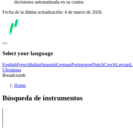
decisiones automatizada en su contra.
Fecha de la última actualización: 4 de marzo de 2026.
Select your language
English
French
Italian
Spanish
German
Portuguese
Dutch
Czech
Latvian
L
Ukrainian
Breadcrumb
Home
Búsqueda de instrumentos