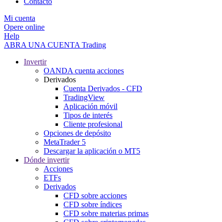
Contacto
Mi cuenta
Opere online
Help
ABRA UNA CUENTA
Trading
Invertir
OANDA cuenta acciones
Derivados
Cuenta Derivados - CFD
TradingView
Aplicación móvil
Tipos de interés
Cliente profesional
Opciones de depósito
MetaTrader 5
Descargar la aplicación o MT5
Dónde invertir
Acciones
ETFs
Derivados
CFD sobre acciones
CFD sobre índices
CFD sobre materias primas