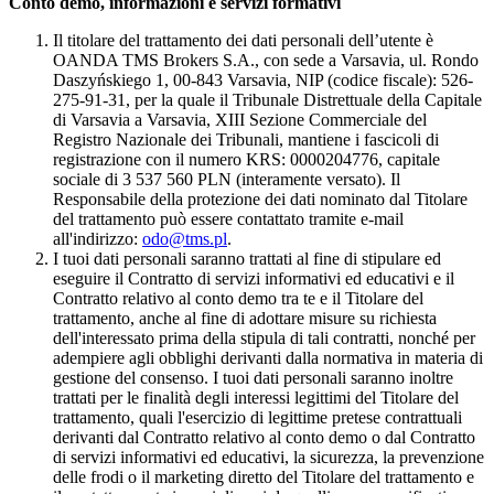
Conto demo, informazioni e servizi formativi
Il titolare del trattamento dei dati personali dell’utente è
OANDA TMS Brokers S.A., con sede a Varsavia, ul. Rondo
Daszyńskiego 1, 00-843 Varsavia, NIP (codice fiscale): 526-
275-91-31, per la quale il Tribunale Distrettuale della Capitale
di Varsavia a Varsavia, XIII Sezione Commerciale del
Registro Nazionale dei Tribunali, mantiene i fascicoli di
registrazione con il numero KRS: 0000204776, capitale
sociale di 3 537 560 PLN (interamente versato). Il
Responsabile della protezione dei dati nominato dal Titolare
del trattamento può essere contattato tramite e-mail
all'indirizzo:
odo@tms.pl
.
I tuoi dati personali saranno trattati al fine di stipulare ed
eseguire il Contratto di servizi informativi ed educativi e il
Contratto relativo al conto demo tra te e il Titolare del
trattamento, anche al fine di adottare misure su richiesta
dell'interessato prima della stipula di tali contratti, nonché per
adempiere agli obblighi derivanti dalla normativa in materia di
gestione del consenso. I tuoi dati personali saranno inoltre
trattati per le finalità degli interessi legittimi del Titolare del
trattamento, quali l'esercizio di legittime pretese contrattuali
derivanti dal Contratto relativo al conto demo o dal Contratto
di servizi informativi ed educativi, la sicurezza, la prevenzione
delle frodi o il marketing diretto del Titolare del trattamento e