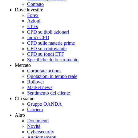
Contatto
Dove investire
Forex
Azioni
ETFs
CFD su titoli azionari
Indici CFD
CFD sulle materie prime
CFD su criptovalute
CFD su fondi ETF
Specifiche dello strumento
Mercato
Corporate actions
Quotazioni in tempo reale
Rollover
Market news
Sentimento del cliente
Chi siamo
Gruppo OANDA
Carriera
Altro
Documenti
Novità
Cybersecurity
Aggiornamenti