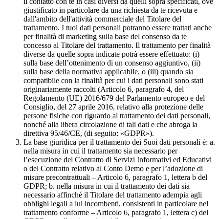
il contatto con te in casi diversi da quelli sopra specificati, ove
giustificato in particolare da una richiesta da te ricevuta e
dall'ambito dell'attività commerciale del Titolare del
trattamento. I tuoi dati personali potranno essere trattati anche
per finalità di marketing sulla base del consenso da te
concesso al Titolare del trattamento. Il trattamento per finalità
diverse da quelle sopra indicate potrà essere effettuato: (i)
sulla base dell’ottenimento di un consenso aggiuntivo, (ii)
sulla base della normativa applicabile, o (iii) quando sia
compatibile con la finalità per cui i dati personali sono stati
originariamente raccolti (Articolo 6, paragrafo 4, del
Regolamento (UE) 2016/679 del Parlamento europeo e del
Consiglio, del 27 aprile 2016, relativo alla protezione delle
persone fisiche con riguardo al trattamento dei dati personali,
nonché alla libera circolazione di tali dati e che abroga la
direttiva 95/46/CE, (di seguito: «GDPR»).
La base giuridica per il trattamento dei Suoi dati personali è: a.
nella misura in cui il trattamento sia necessario per
l’esecuzione del Contratto di Servizi Informativi ed Educativi
o del Contratto relativo al Conto Demo e per l’adozione di
misure precontrattuali – Articolo 6, paragrafo 1, lettera b del
GDPR; b. nella misura in cui il trattamento dei dati sia
necessario affinché il Titolare del trattamento adempia agli
obblighi legali a lui incombenti, consistenti in particolare nel
trattamento conforme – Articolo 6, paragrafo 1, lettera c) del