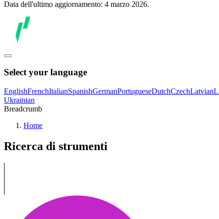
Data dell'ultimo aggiornamento: 4 marzo 2026.
Select your language
English
French
Italian
Spanish
German
Portuguese
Dutch
Czech
Latvian
L
Ukrainian
Breadcrumb
Home
Ricerca di strumenti