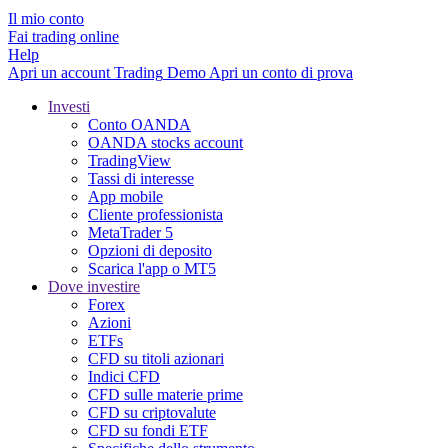
Il mio conto
Fai trading online
Help
Apri un account
Trading
Demo
Apri un conto di prova
Investi
Conto OANDA
OANDA stocks account
TradingView
Tassi di interesse
App mobile
Cliente professionista
MetaTrader 5
Opzioni di deposito
Scarica l'app o MT5
Dove investire
Forex
Azioni
ETFs
CFD su titoli azionari
Indici CFD
CFD sulle materie prime
CFD su criptovalute
CFD su fondi ETF