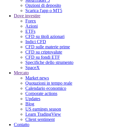
MetaTrader 5
Opzioni di deposito
Scarica l'app o MT5
Dove investire
Forex
Azioni
ETFs
CFD su titoli azionari
Indici CFD
CFD sulle materie prime
CFD su criptovalute
CFD su fondi ETF
Specifiche dello strumento
SpaceX
Mercato
Market news
Quotazioni in tempo reale
Calendario economico
Corporate actions
Updates
Blog
US earnings season
Learn TradingView
Client sentiment
Contatto