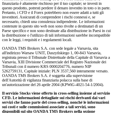
finanziaria è altamente rischioso per il tuo capitale; se investi in
questo prodotto, potresti perdere il denaro investito in toto o in parte.
Pertanto, i CFD e il Forex potrebbero non essere adatti a tutti gli
investitori. Assicurati di comprendere i rischi connessi e, se
necessario, chiedi una consulenza indipendente. Le informazioni
contenute in questo sito web non sono rivolte a destinatari di un
Paese specifico e non sono destinate alla distribuzione in Paesi in cui
la distribuzione o l'utilizzo di tali informazioni sarebbe incompatibile
con le leggi, i requisiti e i regolamenti locali.
OANDA TMS Brokers S.A. con sede legale a Varsavia, sita
all'indirizzo Warsaw UNIT, Daszyńskiego 1, 00-843 Varsavia,
registrata presso il Tribunale Distrettuale della Capitale di Varsavia a
Varsavia, XIII Divisione Commerciale del Registro Nazionale dei
Tribunali con il numero KRS 0000204776, numero NIP
5262759131, Capitale iniziale: PLN 3537,560 interamente versato.
OANDA TMS Brokers S.A. è soggetta alla supervisione
dell'Autorità di vigilanza finanziaria polacca sulla base di
un'autorizzazione del 26 aprile 2004 (KPWiG-4021-54-1/2004).
Il servizio Stocks viene offerto in cross-selling insieme al servizio
CFD. Le informazioni dettagliate sui rischi derivanti dai vari
servizi che fanno parte del cross-selling, nonché le informazioni
sui costi e sulle commissioni associate a tali servizi, sono
disponibili sul sito OANDA TMS Brokers nella sezione