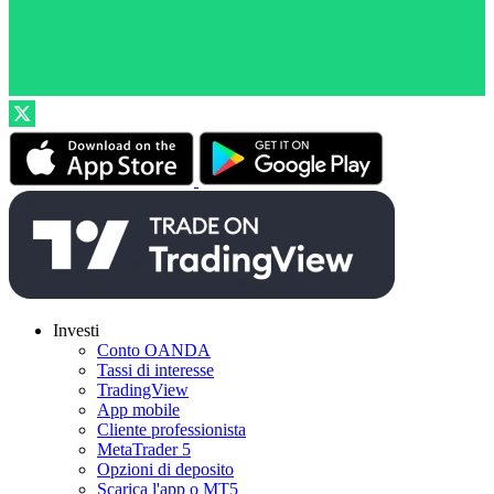
Investi
Conto OANDA
Tassi di interesse
TradingView
App mobile
Cliente professionista
MetaTrader 5
Opzioni di deposito
Scarica l'app o MT5