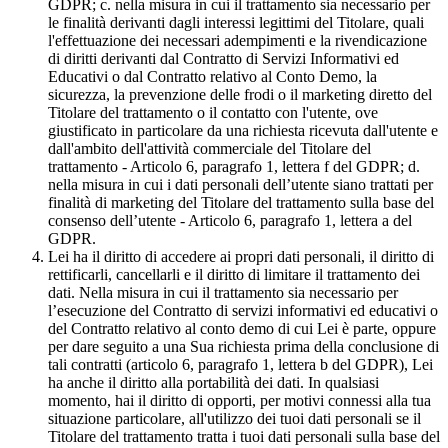
GDPR; c. nella misura in cui il trattamento sia necessario per
le finalità derivanti dagli interessi legittimi del Titolare, quali
l'effettuazione dei necessari adempimenti e la rivendicazione
di diritti derivanti dal Contratto di Servizi Informativi ed
Educativi o dal Contratto relativo al Conto Demo, la
sicurezza, la prevenzione delle frodi o il marketing diretto del
Titolare del trattamento o il contatto con l'utente, ove
giustificato in particolare da una richiesta ricevuta dall'utente e
dall'ambito dell'attività commerciale del Titolare del
trattamento - Articolo 6, paragrafo 1, lettera f del GDPR; d.
nella misura in cui i dati personali dell’utente siano trattati per
finalità di marketing del Titolare del trattamento sulla base del
consenso dell’utente - Articolo 6, paragrafo 1, lettera a del
GDPR.
Lei ha il diritto di accedere ai propri dati personali, il diritto di
rettificarli, cancellarli e il diritto di limitare il trattamento dei
dati. Nella misura in cui il trattamento sia necessario per
l’esecuzione del Contratto di servizi informativi ed educativi o
del Contratto relativo al conto demo di cui Lei è parte, oppure
per dare seguito a una Sua richiesta prima della conclusione di
tali contratti (articolo 6, paragrafo 1, lettera b del GDPR), Lei
ha anche il diritto alla portabilità dei dati. In qualsiasi
momento, hai il diritto di opporti, per motivi connessi alla tua
situazione particolare, all'utilizzo dei tuoi dati personali se il
Titolare del trattamento tratta i tuoi dati personali sulla base del