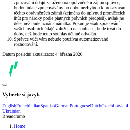
zpracování údajů založeno na oprávněném zájmu správce,
budou údaje zpracovávány po dobu nezbytnou k prosazování
těchto oprávněných zájmů (zejména do uplynutí promlčecích
lhůt pro nároky podle platných právních předpisů), avšak ne
déle, než bude uznána námitka. Pokud je však zpracování
vašich osobních údajů založeno na souhlasu, bude trvat do
doby, než bude tento souhlas účinně odvolán.
Správce vůči vám nebude používat automatizované
rozhodování.
Datum poslední aktualizace: 4. března 2026.
Vyberte si jazyk
English
French
Italian
Spanish
German
Portuguese
Dutch
Czech
Latvian
L
Ukrainian
Breadcrumb
Home