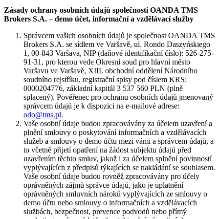
Zásady ochrany osobních údajů společnosti OANDA TMS
Brokers S.A. – demo účet, informační a vzdělávací služby
Správcem vašich osobních údajů je společnost OANDA TMS
Brokers S.A. se sídlem ve Varšavě, ul. Rondo Daszyńskiego
1, 00-843 Varšava, NIP (daňové identifikační číslo): 526-275-
91-31, pro kterou vede Okresní soud pro hlavní město
Varšavu ve Varšavě, XIII. obchodní oddělení Národního
soudního rejstříku, registrační spisy pod číslem KRS:
0000204776, základní kapitál 3 537 560 PLN (plně
splacený). Pověřenec pro ochranu osobních údajů jmenovaný
správcem údajů je k dispozici na e-mailové adrese:
odo@tms.pl
.
Vaše osobní údaje budou zpracovávány za účelem uzavření a
plnění smlouvy o poskytování informačních a vzdělávacích
služeb a smlouvy o demo účtu mezi vámi a správcem údajů, a
to včetně přijetí opatření na žádost subjektu údajů před
uzavřením těchto smluv, jakož i za účelem splnění povinností
vyplývajících z předpisů týkajících se nakládání se souhlasem.
Vaše osobní údaje budou rovněž zpracovávány pro účely
oprávněných zájmů správce údajů, jako je uplatnění
oprávněných smluvních nároků vyplývajících ze smlouvy o
demo účtu nebo smlouvy o informačních a vzdělávacích
službách, bezpečnost, prevence podvodů nebo přímý