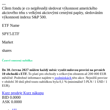
---
Cílem fondu je co nejpřesněji sledovat výkonnost amerického
akciového trhu s velkými akciovými cennými papíry, sledováním
výkonnosti indexu S&P 500.
ETF Name
SPY5.ETF
Market
shares
Časově omezená nabídka:
Do 30. června 2027 můžete každý měsíc využít nulovou provizi na prvních
10 obchodů s ETF.
To platí pro obchody s celkovým obratem až 200 000 EUR
měsíčně. Podrobné informace najdete v
podmínkách
této akce. Nejnižší provize
v období 30 dnů před touto nabídkou byla 0,1 % (minimálně 5 PLN / 1 USD / 1
EUR).
Kurz prodeje
Kurz nákupu
BID
0.0000
ASK
0.0000