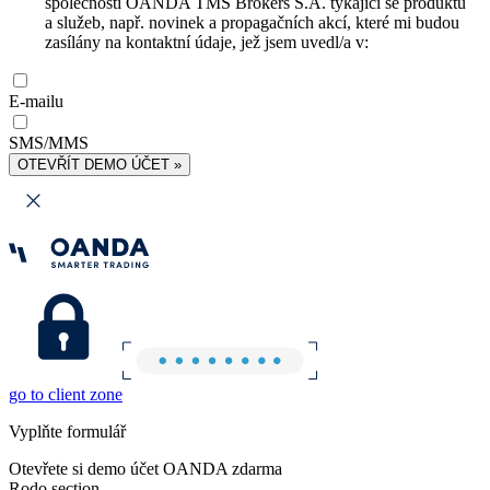
společnosti OANDA TMS Brokers S.A. týkající se produktů
a služeb, např. novinek a propagačních akcí, které mi budou
zasílány na kontaktní údaje, jež jsem uvedl/a v:
E-mailu
SMS/MMS
OTEVŘÍT DEMO ÚČET »
go to client zone
Vyplňte formulář
Otevřete si demo účet OANDA zdarma
Rodo section