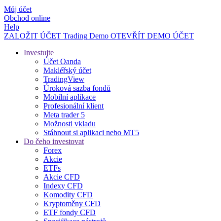
Můj účet
Obchod online
Help
ZALOŽIT ÚČET
Trading
Demo
OTEVŘÍT DEMO ÚČET
Investujte
Účet Oanda
Makléřský účet
TradingView
Úroková sazba fondů
Mobilní aplikace
Profesionální klient
Meta trader 5
Možnosti vkladu
Stáhnout si aplikaci nebo MT5
Do čeho investovat
Forex
Akcie
ETFs
Akcie CFD
Indexy CFD
Komodity CFD
Kryptoměny CFD
ETF fondy CFD