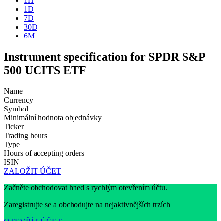
1H
1D
7D
30D
6M
Instrument specification for SPDR S&P
500 UCITS ETF
Name
Currency
Symbol
Minimální hodnota objednávky
Ticker
Trading hours
Type
Hours of accepting orders
ISIN
ZALOŽIT ÚČET
Začněte obchodovat hned s rychlým otevřením účtu.
Zaregistrujte se a obchodujte na nejaktivnějších trzích