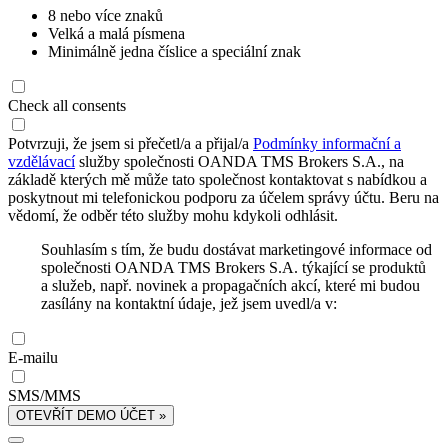
8 nebo více znaků
Velká a malá písmena
Minimálně jedna číslice a speciální znak
Check all consents
Potvrzuji, že jsem si přečetl/a a přijal/a
Podmínky informační a
vzdělávací
služby společnosti OANDA TMS Brokers S.A., na
základě kterých mě může tato společnost kontaktovat s nabídkou a
poskytnout mi telefonickou podporu za účelem správy účtu. Beru na
vědomí, že odběr této služby mohu kdykoli odhlásit.
Souhlasím s tím, že budu dostávat marketingové informace od
společnosti OANDA TMS Brokers S.A. týkající se produktů
a služeb, např. novinek a propagačních akcí, které mi budou
zasílány na kontaktní údaje, jež jsem uvedl/a v:
E-mailu
SMS/MMS
OTEVŘÍT DEMO ÚČET »