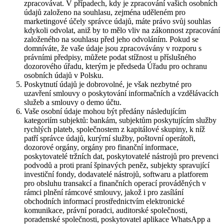
zpracovávat. V případech, kdy je zpracování vašich osobních
údajů založeno na souhlasu, zejména uděleném pro
marketingové účely správce údajů, máte právo svůj souhlas
kdykoli odvolat, aniž by to mělo vliv na zákonnost zpracování
založeného na souhlasu před jeho odvoláním. Pokud se
domníváte, že vaše údaje jsou zpracovávány v rozporu s
právními předpisy, můžete podat stížnost u příslušného
dozorového úřadu, kterým je předseda Úřadu pro ochranu
osobních údajů v Polsku.
Poskytnutí údajů je dobrovolné, je však nezbytné pro
uzavření smlouvy o poskytování informačních a vzdělávacích
služeb a smlouvy o demo účtu.
Vaše osobní údaje mohou být předány následujícím
kategoriím subjektů: bankám, subjektům poskytujícím služby
rychlých plateb, společnostem z kapitálové skupiny, k níž
patří správce údajů, kurýrní služby, poštovní operátoři,
dozorové orgány, orgány pro finanční informace,
poskytovatelé tržních dat, poskytovatelé nástrojů pro prevenci
podvodů a proti praní špinavých peněz, subjekty spravující
investiční fondy, dodavatelé nástrojů, softwaru a platforem
pro obsluhu transakcí a finančních operací prováděných v
rámci plnění rámcové smlouvy, jakož i pro zasílání
obchodních informací prostřednictvím elektronické
komunikace, právní poradci, auditorské společnosti,
poradenské společnosti, poskytovatel aplikace WhatsApp a