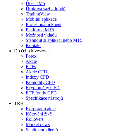
Účet TMS
Úroková sazba fondů
TradingView
Mobilní aplikace
Profesionální klient
Platforma MT5
Možnosti vkladu
Stáhnout si aplikaci nebo MT5
Kontakt
Do čeho investovat
Forex
Akcie
ETFs
Akcie CFD
Indexy CFD
Komodity CFD
Kryptoměny CFD
ETF fondy CFD
Specifikace nástrojů
TRH
Korporátní akce
Kótování živě
Rollovers
Market news
Sentiment klientů