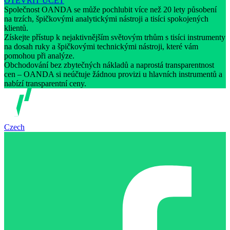
OTEVŘÍT ÚČET
Společnost OANDA se může pochlubit více než 20 lety působení
na trzích, špičkovými analytickými nástroji a tisíci spokojených
klientů.
Získejte přístup k nejaktivnějším světovým trhům s tisíci instrumenty
na dosah ruky a špičkovými technickými nástroji, které vám
pomohou při analýze.
Obchodování bez zbytečných nákladů a naprostá transparentnost
cen – OANDA si neúčtuje žádnou provizi u hlavních instrumentů a
nabízí transparentní ceny.
Czech