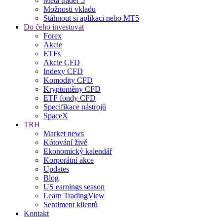
Meta trader 5
Možnosti vkladu
Stáhnout si aplikaci nebo MT5
Do čeho investovat
Forex
Akcie
ETFs
Akcie CFD
Indexy CFD
Komodity CFD
Kryptoměny CFD
ETF fondy CFD
Specifikace nástrojů
SpaceX
TRH
Market news
Kótování živě
Ekonomický kalendář
Korporátní akce
Updates
Blog
US earnings season
Learn TradingView
Sentiment klientů
Kontakt