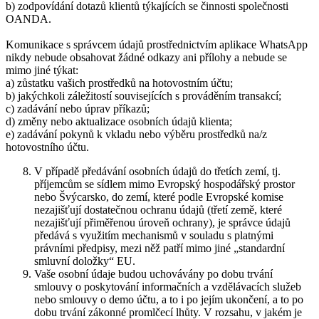
b) zodpovídání dotazů klientů týkajících se činnosti společnosti
OANDA.
Komunikace s správcem údajů prostřednictvím aplikace WhatsApp
nikdy nebude obsahovat žádné odkazy ani přílohy a nebude se
mimo jiné týkat:
a) zůstatku vašich prostředků na hotovostním účtu;
b) jakýchkoli záležitostí souvisejících s prováděním transakcí;
c) zadávání nebo úprav příkazů;
d) změny nebo aktualizace osobních údajů klienta;
e) zadávání pokynů k vkladu nebo výběru prostředků na/z
hotovostního účtu.
V případě předávání osobních údajů do třetích zemí, tj.
příjemcům se sídlem mimo Evropský hospodářský prostor
nebo Švýcarsko, do zemí, které podle Evropské komise
nezajišťují dostatečnou ochranu údajů (třetí země, které
nezajišťují přiměřenou úroveň ochrany), je správce údajů
předává s využitím mechanismů v souladu s platnými
právními předpisy, mezi něž patří mimo jiné „standardní
smluvní doložky“ EU.
Vaše osobní údaje budou uchovávány po dobu trvání
smlouvy o poskytování informačních a vzdělávacích služeb
nebo smlouvy o demo účtu, a to i po jejím ukončení, a to po
dobu trvání zákonné promlčecí lhůty. V rozsahu, v jakém je