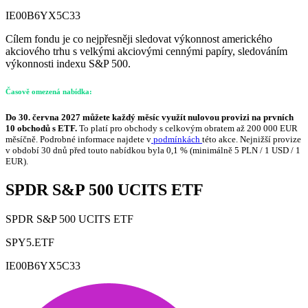
IE00B6YX5C33
Cílem fondu je co nejpřesněji sledovat výkonnost amerického
akciového trhu s velkými akciovými cennými papíry, sledováním
výkonnosti indexu S&P 500.
Časově omezená nabídka:
Do 30. června 2027 můžete každý měsíc využít nulovou provizi na prvních
10 obchodů s ETF.
To platí pro obchody s celkovým obratem až 200 000 EUR
měsíčně. Podrobné informace najdete v
podmínkách
této akce. Nejnižší provize
v období 30 dnů před touto nabídkou byla 0,1 % (minimálně 5 PLN / 1 USD / 1
EUR).
SPDR S&P 500 UCITS ETF
SPDR S&P 500 UCITS ETF
SPY5.ETF
IE00B6YX5C33