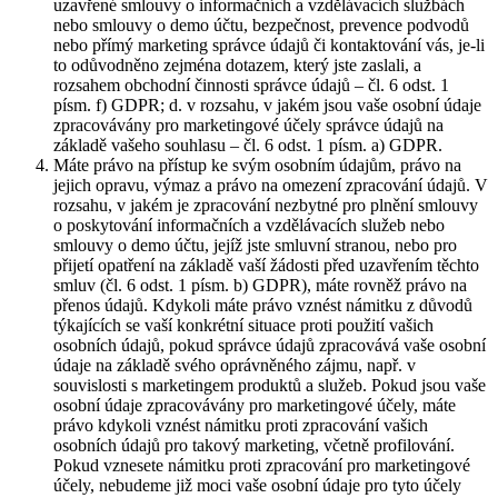
uzavřené smlouvy o informačních a vzdělávacích službách
nebo smlouvy o demo účtu, bezpečnost, prevence podvodů
nebo přímý marketing správce údajů či kontaktování vás, je-li
to odůvodněno zejména dotazem, který jste zaslali, a
rozsahem obchodní činnosti správce údajů – čl. 6 odst. 1
písm. f) GDPR; d. v rozsahu, v jakém jsou vaše osobní údaje
zpracovávány pro marketingové účely správce údajů na
základě vašeho souhlasu – čl. 6 odst. 1 písm. a) GDPR.
Máte právo na přístup ke svým osobním údajům, právo na
jejich opravu, výmaz a právo na omezení zpracování údajů. V
rozsahu, v jakém je zpracování nezbytné pro plnění smlouvy
o poskytování informačních a vzdělávacích služeb nebo
smlouvy o demo účtu, jejíž jste smluvní stranou, nebo pro
přijetí opatření na základě vaší žádosti před uzavřením těchto
smluv (čl. 6 odst. 1 písm. b) GDPR), máte rovněž právo na
přenos údajů. Kdykoli máte právo vznést námitku z důvodů
týkajících se vaší konkrétní situace proti použití vašich
osobních údajů, pokud správce údajů zpracovává vaše osobní
údaje na základě svého oprávněného zájmu, např. v
souvislosti s marketingem produktů a služeb. Pokud jsou vaše
osobní údaje zpracovávány pro marketingové účely, máte
právo kdykoli vznést námitku proti zpracování vašich
osobních údajů pro takový marketing, včetně profilování.
Pokud vznesete námitku proti zpracování pro marketingové
účely, nebudeme již moci vaše osobní údaje pro tyto účely