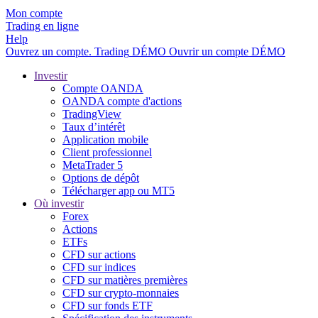
Mon compte
Trading en ligne
Help
Ouvrez un compte.
Trading
DÉMO
Ouvrir un compte DÉMO
Investir
Compte OANDA
OANDA compte d'actions
TradingView
Taux d’intérêt
Application mobile
Client professionnel
MetaTrader 5
Options de dépôt
Télécharger app ou MT5
Où investir
Forex
Actions
ETFs
CFD sur actions
CFD sur indices
CFD sur matières premières
CFD sur crypto-monnaies
CFD sur fonds ETF