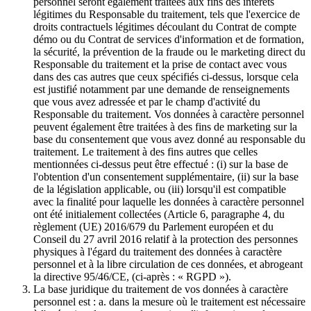
personnel seront également traitées aux fins des intérêts
légitimes du Responsable du traitement, tels que l'exercice de
droits contractuels légitimes découlant du Contrat de compte
démo ou du Contrat de services d'information et de formation,
la sécurité, la prévention de la fraude ou le marketing direct du
Responsable du traitement et la prise de contact avec vous
dans des cas autres que ceux spécifiés ci-dessus, lorsque cela
est justifié notamment par une demande de renseignements
que vous avez adressée et par le champ d'activité du
Responsable du traitement. Vos données à caractère personnel
peuvent également être traitées à des fins de marketing sur la
base du consentement que vous avez donné au responsable du
traitement. Le traitement à des fins autres que celles
mentionnées ci-dessus peut être effectué : (i) sur la base de
l'obtention d'un consentement supplémentaire, (ii) sur la base
de la législation applicable, ou (iii) lorsqu'il est compatible
avec la finalité pour laquelle les données à caractère personnel
ont été initialement collectées (Article 6, paragraphe 4, du
règlement (UE) 2016/679 du Parlement européen et du
Conseil du 27 avril 2016 relatif à la protection des personnes
physiques à l'égard du traitement des données à caractère
personnel et à la libre circulation de ces données, et abrogeant
la directive 95/46/CE, (ci-après : « RGPD »).
La base juridique du traitement de vos données à caractère
personnel est : a. dans la mesure où le traitement est nécessaire