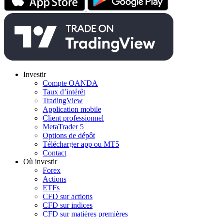
Investir
Compte OANDA
Taux d’intérêt
TradingView
Application mobile
Client professionnel
MetaTrader 5
Options de dépôt
Télécharger app ou MT5
Contact
Où investir
Forex
Actions
ETFs
CFD sur actions
CFD sur indices
CFD sur matières premières