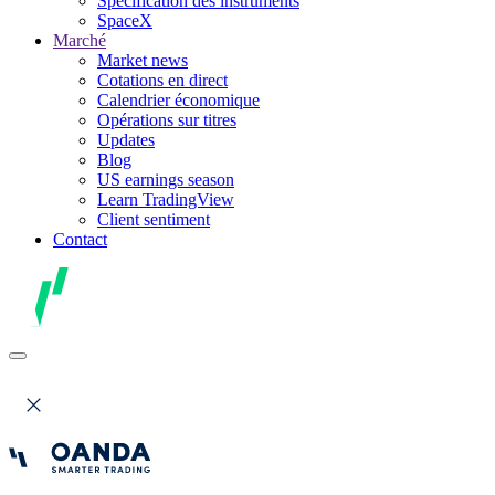
Spécification des instruments
SpaceX
Marché
Market news
Cotations en direct
Calendrier économique
Opérations sur titres
Updates
Blog
US earnings season
Learn TradingView
Client sentiment
Contact