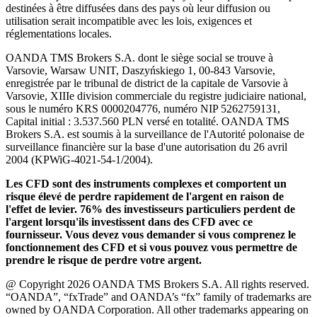
destinées à être diffusées dans des pays où leur diffusion ou
utilisation serait incompatible avec les lois, exigences et
réglementations locales.
OANDA TMS Brokers S.A. dont le siège social se trouve à
Varsovie, Warsaw UNIT, Daszyńskiego 1, 00-843 Varsovie,
enregistrée par le tribunal de district de la capitale de Varsovie à
Varsovie, XIIIe division commerciale du registre judiciaire national,
sous le numéro KRS 0000204776, numéro NIP 5262759131,
Capital initial : 3.537.560 PLN versé en totalité. OANDA TMS
Brokers S.A. est soumis à la surveillance de l'Autorité polonaise de
surveillance financière sur la base d'une autorisation du 26 avril
2004 (KPWiG-4021-54-1/2004).
Les CFD sont des instruments complexes et comportent un
risque élevé de perdre rapidement de l'argent en raison de
l'effet de levier. 76% des investisseurs particuliers perdent de
l'argent lorsqu'ils investissent dans des CFD avec ce
fournisseur. Vous devez vous demander si vous comprenez le
fonctionnement des CFD et si vous pouvez vous permettre de
prendre le risque de perdre votre argent.
@ Copyright 2026 OANDA TMS Brokers S.A. All rights reserved.
“OANDA”, “fxTrade” and OANDA’s “fx” family of trademarks are
owned by OANDA Corporation. All other trademarks appearing on