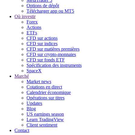
MetaTrader 5
Options de dépôt
Télécharger app ou MT5
Où investir
Forex
Actions
ETFs
CFD sur actions
CFD sur indices
CFD sur matières premières
CFD sur crypto-monnaies
CFD sur fonds ETF
Spécification des instruments
SpaceX
Marché
Market news
Cotations en direct
Calendrier économique
Opérations sur titres
Updates
Blog
US earnings season
Learn TradingView
Client sentiment
Contact