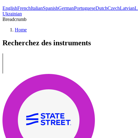
English
French
Italian
Spanish
German
Portuguese
Dutch
Czech
Latvian
L
Ukrainian
Breadcrumb
Home
Recherchez des instruments