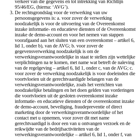
verkeer van die gegevens en tot intrekking van Richtlijn
95/46/EG, (hierna: ‘AVG’).
De rechtsgrondslag voor de verwerking van uw
persoonsgegevens is: a. voor zover de verwerking
noodzakelijk is voor de uitvoering van de Overeenkomst
inzake informatie- en educatieve diensten of de Overeenkomst
inzake de demo-account en voor het nemen van stappen
voorafgaand aan het sluiten van een overeenkomst – artikel 6,
lid 1, onder b), van de AVG; b. voor zover de
gegevensverwerking noodzakelijk is om de
verwerkingsverantwoordelijke in staat te stellen zijn wettelijke
verplichtingen na te komen, met name wat betreft de naleving
van de regelgeving – artikel 6, lid 1, onder c, van de AVG; c.
voor zover de verwerking noodzakelijk is voor doeleinden die
voortvloeien uit de gerechtvaardigde belangen van de
verwerkingsverantwoordelijke, zoals het verrichten van
noodzakelijke betalingen en het doen gelden van vorderingen
die voortvloeien uit de gesloten overeenkomst inzake
informatie- en educatieve diensten of de overeenkomst inzake
de demo-account, beveiliging, fraudepreventie of direct
marketing door de verwerkingsverantwoordelijke of het
contact met u opnemen, voor zover dit met name
gerechtvaardigd is door een van u ontvangen verzoek en de
reikwijdte van de bedrijfsactiviteiten van de
verwerkingsverantwoordelijke – artikel 6, lid 1, onder f, van