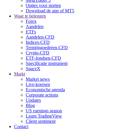
MetaTrader 5
Opties voor storten
Download de app of MT5
Waar te beleggen
Forex
Aandelen
ETFs
Aandelen-CFD
Indices-CFD
Termijngoederen-CFD
Crypto-CFD
ETF-fondsen-CFD
Specificatie instrument
SpaceX
Markt
Market news
Live-koersen
Economische agenda
Corporate actions
Updates
Blog
US earnings season
Learn TradingView
Client sentiment
Contact