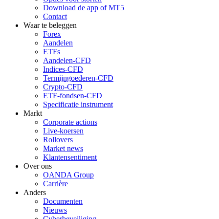
Download de app of MT5
Contact
Waar te beleggen
Forex
Aandelen
ETFs
Aandelen-CFD
Indices-CFD
Termijngoederen-CFD
Crypto-CFD
ETF-fondsen-CFD
Specificatie instrument
Markt
Corporate actions
Live-koersen
Rollovers
Market news
Klantensentiment
Over ons
OANDA Group
Carrière
Anders
Documenten
Nieuws
Cyberbeveiliging