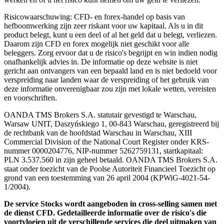
Risicowaarschuwing: CFD- en forex-handel op basis van
hefboomwerking zijn zeer riskant voor uw kapitaal. Als u in dit
product belegt, kunt u een deel of al het geld dat u belegt, verliezen.
Daarom zijn CFD en forex mogelijk niet geschikt voor alle
beleggers. Zorg ervoor dat u de risico's begrijpt en win indien nodig
onafhankelijk advies in. De informatie op deze website is niet
gericht aan ontvangers van een bepaald land en is niet bedoeld voor
verspreiding naar landen waar de verspreiding of het gebruik van
deze informatie onverenigbaar zou zijn met lokale wetten, vereisten
en voorschriften.
OANDA TMS Brokers S.A. statutair gevestigd te Warschau,
Warsaw UNIT, Daszyńskiego 1, 00-843 Warschau, geregistreerd bij
de rechtbank van de hoofdstad Warschau in Warschau, XIII
Commercial Division of the National Court Register onder KRS-
nummer 0000204776, NIP-nummer 5262759131, startkapitaal:
PLN 3.537.560 in zijn geheel betaald. OANDA TMS Brokers S.A.
staat onder toezicht van de Poolse Autoriteit Financieel Toezicht op
grond van een toestemming van 26 april 2004 (KPWiG-4021-54-
1/2004).
De service Stocks wordt aangeboden in cross-selling samen met
de dienst CFD. Gedetailleerde informatie over de risico's die
voortvloeien uit de verschillende services die deel uitmaken van