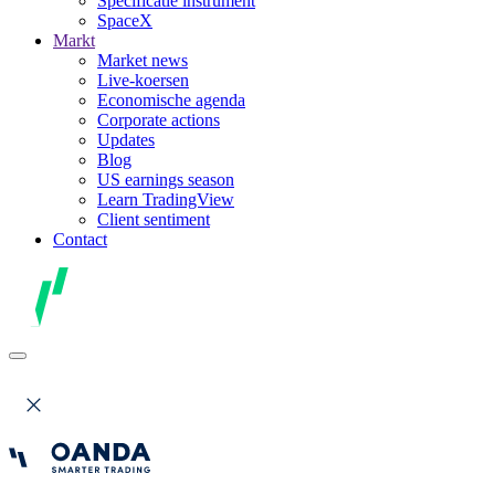
Specificatie instrument
SpaceX
Markt
Market news
Live-koersen
Economische agenda
Corporate actions
Updates
Blog
US earnings season
Learn TradingView
Client sentiment
Contact