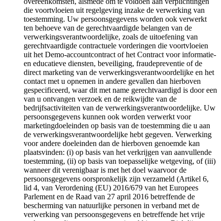
overeenkomsten, alsmede om te voldoen aan verplichtingen
die voortvloeien uit regelgeving inzake de verwerking van
toestemming. Uw persoonsgegevens worden ook verwerkt
ten behoeve van de gerechtvaardigde belangen van de
verwerkingsverantwoordelijke, zoals de uitoefening van
gerechtvaardigde contractuele vorderingen die voortvloeien
uit het Demo-accountcontract of het Contract voor informatie-
en educatieve diensten, beveiliging, fraudepreventie of de
direct marketing van de verwerkingsverantwoordelijke en het
contact met u opnemen in andere gevallen dan hierboven
gespecificeerd, waar dit met name gerechtvaardigd is door een
van u ontvangen verzoek en de reikwijdte van de
bedrijfsactiviteiten van de verwerkingsverantwoordelijke. Uw
persoonsgegevens kunnen ook worden verwerkt voor
marketingdoeleinden op basis van de toestemming die u aan
de verwerkingsverantwoordelijke hebt gegeven. Verwerking
voor andere doeleinden dan de hierboven genoemde kan
plaatsvinden: (i) op basis van het verkrijgen van aanvullende
toestemming, (ii) op basis van toepasselijke wetgeving, of (iii)
wanneer dit verenigbaar is met het doel waarvoor de
persoonsgegevens oorspronkelijk zijn verzameld (Artikel 6,
lid 4, van Verordening (EU) 2016/679 van het Europees
Parlement en de Raad van 27 april 2016 betreffende de
bescherming van natuurlijke personen in verband met de
verwerking van persoonsgegevens en betreffende het vrije