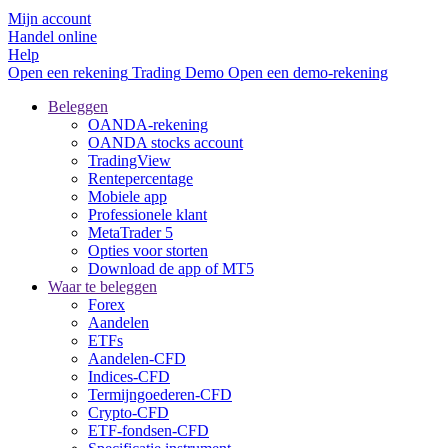
Mijn account
Handel online
Help
Open een rekening
Trading
Demo
Open een demo-rekening
Beleggen
OANDA-rekening
OANDA stocks account
TradingView
Rentepercentage
Mobiele app
Professionele klant
MetaTrader 5
Opties voor storten
Download de app of MT5
Waar te beleggen
Forex
Aandelen
ETFs
Aandelen-CFD
Indices-CFD
Termijngoederen-CFD
Crypto-CFD
ETF-fondsen-CFD