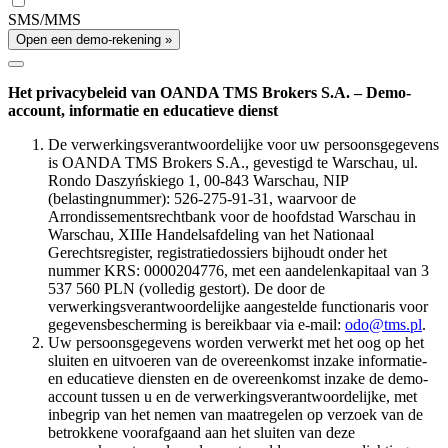
SMS/MMS
Open een demo-rekening »
Het privacybeleid van OANDA TMS Brokers S.A. – Demo-
account, informatie en educatieve dienst
De verwerkingsverantwoordelijke voor uw persoonsgegevens
is OANDA TMS Brokers S.A., gevestigd te Warschau, ul.
Rondo Daszyńskiego 1, 00-843 Warschau, NIP
(belastingnummer): 526-275-91-31, waarvoor de
Arrondissementsrechtbank voor de hoofdstad Warschau in
Warschau, XIIIe Handelsafdeling van het Nationaal
Gerechtsregister, registratiedossiers bijhoudt onder het
nummer KRS: 0000204776, met een aandelenkapitaal van 3
537 560 PLN (volledig gestort). De door de
verwerkingsverantwoordelijke aangestelde functionaris voor
gegevensbescherming is bereikbaar via e-mail:
odo@tms.pl
.
Uw persoonsgegevens worden verwerkt met het oog op het
sluiten en uitvoeren van de overeenkomst inzake informatie-
en educatieve diensten en de overeenkomst inzake de demo-
account tussen u en de verwerkingsverantwoordelijke, met
inbegrip van het nemen van maatregelen op verzoek van de
betrokkene voorafgaand aan het sluiten van deze