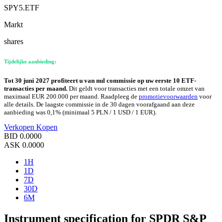
SPY5.ETF
Markt
shares
Tijdelijke aanbieding:
Tot 30 juni 2027 profiteert u van nul commissie op uw eerste 10 ETF-
transacties per maand.
Dit geldt voor transacties met een totale omzet van
maximaal EUR 200.000 per maand. Raadpleeg de
promotievoorwaarden
voor
alle details. De laagste commissie in de 30 dagen voorafgaand aan deze
aanbieding was 0,1% (minimaal 5 PLN / 1 USD / 1 EUR).
Verkopen
Kopen
BID
0.0000
ASK
0.0000
1H
1D
7D
30D
6M
Instrument specification for SPDR S&P