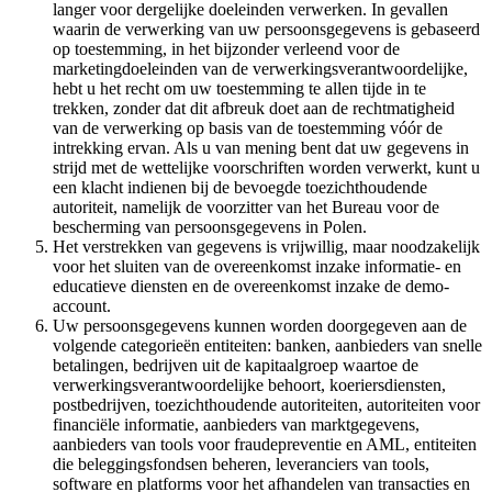
langer voor dergelijke doeleinden verwerken. In gevallen
waarin de verwerking van uw persoonsgegevens is gebaseerd
op toestemming, in het bijzonder verleend voor de
marketingdoeleinden van de verwerkingsverantwoordelijke,
hebt u het recht om uw toestemming te allen tijde in te
trekken, zonder dat dit afbreuk doet aan de rechtmatigheid
van de verwerking op basis van de toestemming vóór de
intrekking ervan. Als u van mening bent dat uw gegevens in
strijd met de wettelijke voorschriften worden verwerkt, kunt u
een klacht indienen bij de bevoegde toezichthoudende
autoriteit, namelijk de voorzitter van het Bureau voor de
bescherming van persoonsgegevens in Polen.
Het verstrekken van gegevens is vrijwillig, maar noodzakelijk
voor het sluiten van de overeenkomst inzake informatie- en
educatieve diensten en de overeenkomst inzake de demo-
account.
Uw persoonsgegevens kunnen worden doorgegeven aan de
volgende categorieën entiteiten: banken, aanbieders van snelle
betalingen, bedrijven uit de kapitaalgroep waartoe de
verwerkingsverantwoordelijke behoort, koeriersdiensten,
postbedrijven, toezichthoudende autoriteiten, autoriteiten voor
financiële informatie, aanbieders van marktgegevens,
aanbieders van tools voor fraudepreventie en AML, entiteiten
die beleggingsfondsen beheren, leveranciers van tools,
software en platforms voor het afhandelen van transacties en