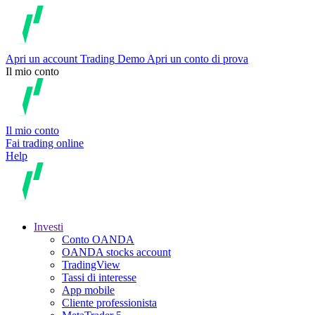
Apri un account
Trading
Demo
Apri un conto di prova
Il mio conto
Il mio conto
Fai trading online
Help
Investi
Conto OANDA
OANDA stocks account
TradingView
Tassi di interesse
App mobile
Cliente professionista