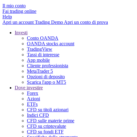
Il mio conto
Fai trading online
Help
Apri un account
Trading
Demo
Apri un conto di prova
Investi
Conto OANDA
OANDA stocks account
TradingView
Tassi di interesse
App mobile
Cliente professionista
MetaTrader 5
Opzioni di deposito
Scarica l'app o MT5
Dove investire
Forex
Azioni
ETFs
CFD su titoli azionari
Indici CFD
CFD sulle materie prime
CFD su criptovalute
CFD su fondi ETF