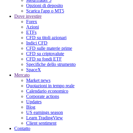
MetaTrader 5
Opzioni di deposito
Scarica l'app o MT5
Dove investire
Forex
Azioni
ETFs
CFD su titoli azionari
Indici CFD
CFD sulle materie prime
CFD su criptovalute
CFD su fondi ETF
Specifiche dello strumento
SpaceX
Mercato
Market news
Quotazioni in tempo reale
Calendario economico
Corporate actions
Updates
Blog
US earnings season
Learn TradingView
Client sentiment
Contatto