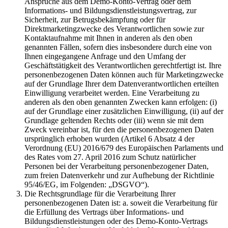
Ansprüche aus dem Demo-Konto-Vertrag oder dem
Informations- und Bildungsdienstleistungsvertrag, zur
Sicherheit, zur Betrugsbekämpfung oder für
Direktmarketingzwecke des Verantwortlichen sowie zur
Kontaktaufnahme mit Ihnen in anderen als den oben
genannten Fällen, sofern dies insbesondere durch eine von
Ihnen eingegangene Anfrage und den Umfang der
Geschäftstätigkeit des Verantwortlichen gerechtfertigt ist. Ihre
personenbezogenen Daten können auch für Marketingzwecke
auf der Grundlage Ihrer dem Datenverantwortlichen erteilten
Einwilligung verarbeitet werden. Eine Verarbeitung zu
anderen als den oben genannten Zwecken kann erfolgen: (i)
auf der Grundlage einer zusätzlichen Einwilligung, (ii) auf der
Grundlage geltenden Rechts oder (iii) wenn sie mit dem
Zweck vereinbar ist, für den die personenbezogenen Daten
ursprünglich erhoben wurden (Artikel 6 Absatz 4 der
Verordnung (EU) 2016/679 des Europäischen Parlaments und
des Rates vom 27. April 2016 zum Schutz natürlicher
Personen bei der Verarbeitung personenbezogener Daten,
zum freien Datenverkehr und zur Aufhebung der Richtlinie
95/46/EG, im Folgenden: „DSGVO“).
Die Rechtsgrundlage für die Verarbeitung Ihrer
personenbezogenen Daten ist: a. soweit die Verarbeitung für
die Erfüllung des Vertrags über Informations- und
Bildungsdienstleistungen oder des Demo-Konto-Vertrags