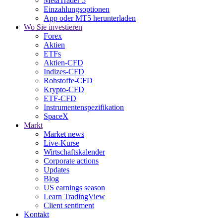
MetaTrader 5
Einzahlungsoptionen
App oder MT5 herunterladen
Wo Sie investieren
Forex
Aktien
ETFs
Aktien-CFD
Indizes-CFD
Rohstoffe-CFD
Krypto-CFD
ETF-CFD
Instrumentenspezifikation
SpaceX
Markt
Market news
Live-Kurse
Wirtschaftskalender
Corporate actions
Updates
Blog
US earnings season
Learn TradingView
Client sentiment
Kontakt