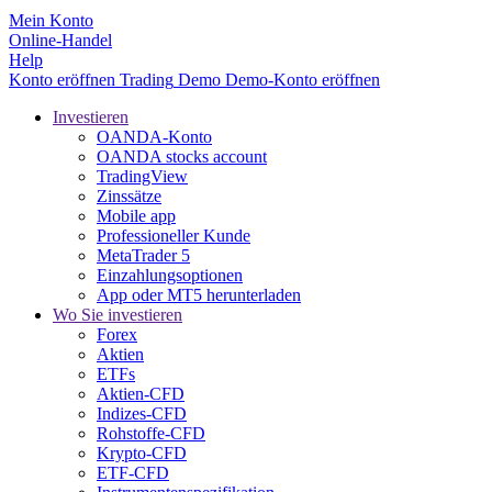
Mein Konto
Online-Handel
Help
Konto eröffnen
Trading
Demo
Demo-Konto eröffnen
Investieren
OANDA-Konto
OANDA stocks account
TradingView
Zinssätze
Mobile app
Professioneller Kunde
MetaTrader 5
Einzahlungsoptionen
App oder MT5 herunterladen
Wo Sie investieren
Forex
Aktien
ETFs
Aktien-CFD
Indizes-CFD
Rohstoffe-CFD
Krypto-CFD
ETF-CFD