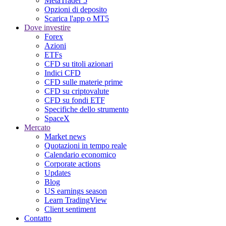
MetaTrader 5
Opzioni di deposito
Scarica l'app o MT5
Dove investire
Forex
Azioni
ETFs
CFD su titoli azionari
Indici CFD
CFD sulle materie prime
CFD su criptovalute
CFD su fondi ETF
Specifiche dello strumento
SpaceX
Mercato
Market news
Quotazioni in tempo reale
Calendario economico
Corporate actions
Updates
Blog
US earnings season
Learn TradingView
Client sentiment
Contatto