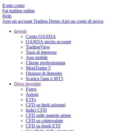
Il mio conto
Fai trading online
Help
Apri un account
Trading
Demo
Apri un conto di prova
Investi
Conto OANDA
OANDA stocks account
TradingView
Tassi di interesse
App mobile
Cliente professionista
MetaTrader 5
Opzioni di deposito
Scarica l'app o MT5
Dove investire
Forex
Azioni
ETFs
CFD su titoli azionari
Indici CFD
CFD sulle materie prime
CFD su criptovalute
CFD su fondi ETF