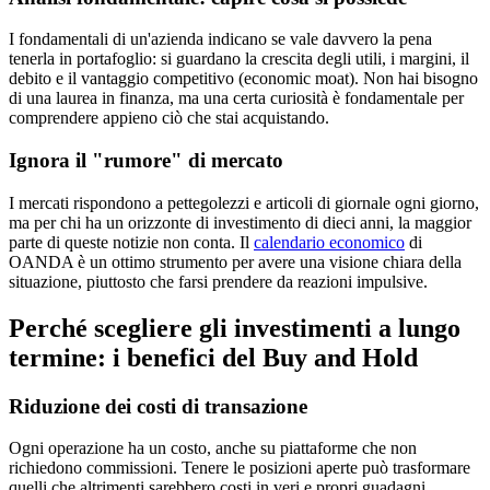
I fondamentali di un'azienda indicano se vale davvero la pena
tenerla in portafoglio: si guardano la crescita degli utili, i margini, il
debito e il vantaggio competitivo (economic moat). Non hai bisogno
di una laurea in finanza, ma una certa curiosità è fondamentale per
comprendere appieno ciò che stai acquistando.
Ignora il "rumore" di mercato
I mercati rispondono a pettegolezzi e articoli di giornale ogni giorno,
ma per chi ha un orizzonte di investimento di dieci anni, la maggior
parte di queste notizie non conta. Il
calendario economico
di
OANDA è un ottimo strumento per avere una visione chiara della
situazione, piuttosto che farsi prendere da reazioni impulsive.
Perché scegliere gli investimenti a lungo
termine: i benefici del Buy and Hold
Riduzione dei costi di transazione
Ogni operazione ha un costo, anche su piattaforme che non
richiedono commissioni. Tenere le posizioni aperte può trasformare
quelli che altrimenti sarebbero costi in veri e propri guadagni.