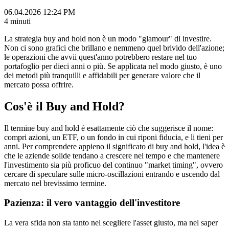
06.04.2026 12:24 PM
4 minuti
La strategia buy and hold non è un modo "glamour" di investire.
Non ci sono grafici che brillano e nemmeno quel brivido dell'azione;
le operazioni che avvii quest'anno potrebbero restare nel tuo
portafoglio per dieci anni o più. Se applicata nel modo giusto, è uno
dei metodi più tranquilli e affidabili per generare valore che il
mercato possa offrire.
Cos'è il Buy and Hold?
Il termine buy and hold è esattamente ciò che suggerisce il nome:
compri azioni, un ETF, o un fondo in cui riponi fiducia, e li tieni per
anni. Per comprendere appieno il significato di buy and hold, l'idea è
che le aziende solide tendano a crescere nel tempo e che mantenere
l'investimento sia più proficuo del continuo "market timing", ovvero
cercare di speculare sulle micro-oscillazioni entrando e uscendo dal
mercato nel brevissimo termine.
Pazienza: il vero vantaggio dell'investitore
La vera sfida non sta tanto nel scegliere l'asset giusto, ma nel saper