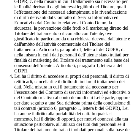
GDPR; c. nella misura in cui il trattamento sia necessario per
le finalità derivanti dagli interessi legittimi del Titolare, quali
l'effettuazione dei necessari adempimenti e la rivendicazione
di diritti derivanti dal Contratto di Servizi Informativi ed
Educativi o dal Contratto relativo al Conto Demo, la
sicurezza, la prevenzione delle frodi o il marketing diretto del
Titolare del trattamento o il contatto con l'utente, ove
giustificato in particolare da una richiesta ricevuta dall'utente e
dall'ambito dell'attività commerciale del Titolare del
trattamento - Articolo 6, paragrafo 1, lettera f del GDPR; d.
nella misura in cui i dati personali dell’utente siano trattati per
finalità di marketing del Titolare del trattamento sulla base del
consenso dell’utente - Articolo 6, paragrafo 1, lettera a del
GDPR.
Lei ha il diritto di accedere ai propri dati personali, il diritto di
rettificarli, cancellarli e il diritto di limitare il trattamento dei
dati. Nella misura in cui il trattamento sia necessario per
l’esecuzione del Contratto di servizi informativi ed educativi o
del Contratto relativo al conto demo di cui Lei è parte, oppure
per dare seguito a una Sua richiesta prima della conclusione di
tali contratti (articolo 6, paragrafo 1, lettera b del GDPR), Lei
ha anche il diritto alla portabilità dei dati. In qualsiasi
momento, hai il diritto di opporti, per motivi connessi alla tua
situazione particolare, all'utilizzo dei tuoi dati personali se il
Titolare del trattamento tratta i tuoi dati personali sulla base del