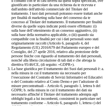
il contatto con te in casi diversi da quelli sopra specificati, ove
giustificato in particolare da una richiesta da te ricevuta e
dall'ambito dell'attività commerciale del Titolare del
trattamento. I tuoi dati personali potranno essere trattati anche
per finalità di marketing sulla base del consenso da te
concesso al Titolare del trattamento. Il trattamento per finalità
diverse da quelle sopra indicate potrà essere effettuato: (i)
sulla base dell’ottenimento di un consenso aggiuntivo, (ii)
sulla base della normativa applicabile, o (iii) quando sia
compatibile con la finalità per cui i dati personali sono stati
originariamente raccolti (Articolo 6, paragrafo 4, del
Regolamento (UE) 2016/679 del Parlamento europeo e del
Consiglio, del 27 aprile 2016, relativo alla protezione delle
persone fisiche con riguardo al trattamento dei dati personali,
nonché alla libera circolazione di tali dati e che abroga la
direttiva 95/46/CE, (di seguito: «GDPR»).
La base giuridica per il trattamento dei Suoi dati personali è: a.
nella misura in cui il trattamento sia necessario per
l’esecuzione del Contratto di Servizi Informativi ed Educativi
o del Contratto relativo al Conto Demo e per l’adozione di
misure precontrattuali – Articolo 6, paragrafo 1, lettera b del
GDPR; b. nella misura in cui il trattamento dei dati sia
necessario affinché il Titolare del trattamento adempia agli
obblighi legali a lui incombenti, consistenti in particolare nel
trattamento conforme – Articolo 6, paragrafo 1, lettera c) del