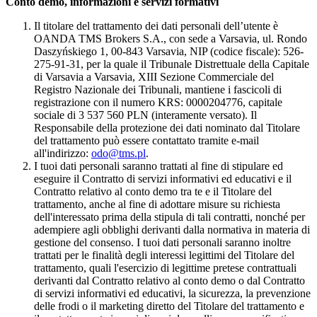
Conto demo, informazioni e servizi formativi
Il titolare del trattamento dei dati personali dell’utente è
OANDA TMS Brokers S.A., con sede a Varsavia, ul. Rondo
Daszyńskiego 1, 00-843 Varsavia, NIP (codice fiscale): 526-
275-91-31, per la quale il Tribunale Distrettuale della Capitale
di Varsavia a Varsavia, XIII Sezione Commerciale del
Registro Nazionale dei Tribunali, mantiene i fascicoli di
registrazione con il numero KRS: 0000204776, capitale
sociale di 3 537 560 PLN (interamente versato). Il
Responsabile della protezione dei dati nominato dal Titolare
del trattamento può essere contattato tramite e-mail
all'indirizzo:
odo@tms.pl
.
I tuoi dati personali saranno trattati al fine di stipulare ed
eseguire il Contratto di servizi informativi ed educativi e il
Contratto relativo al conto demo tra te e il Titolare del
trattamento, anche al fine di adottare misure su richiesta
dell'interessato prima della stipula di tali contratti, nonché per
adempiere agli obblighi derivanti dalla normativa in materia di
gestione del consenso. I tuoi dati personali saranno inoltre
trattati per le finalità degli interessi legittimi del Titolare del
trattamento, quali l'esercizio di legittime pretese contrattuali
derivanti dal Contratto relativo al conto demo o dal Contratto
di servizi informativi ed educativi, la sicurezza, la prevenzione
delle frodi o il marketing diretto del Titolare del trattamento e