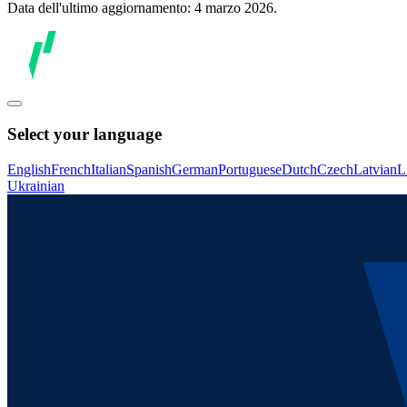
Data dell'ultimo aggiornamento: 4 marzo 2026.
Select your language
English
French
Italian
Spanish
German
Portuguese
Dutch
Czech
Latvian
L
Ukrainian