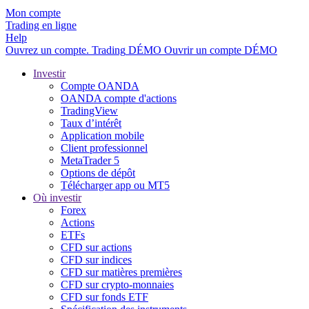
Mon compte
Trading en ligne
Help
Ouvrez un compte.
Trading
DÉMO
Ouvrir un compte DÉMO
Investir
Compte OANDA
OANDA compte d'actions
TradingView
Taux d’intérêt
Application mobile
Client professionnel
MetaTrader 5
Options de dépôt
Télécharger app ou MT5
Où investir
Forex
Actions
ETFs
CFD sur actions
CFD sur indices
CFD sur matières premières
CFD sur crypto-monnaies
CFD sur fonds ETF