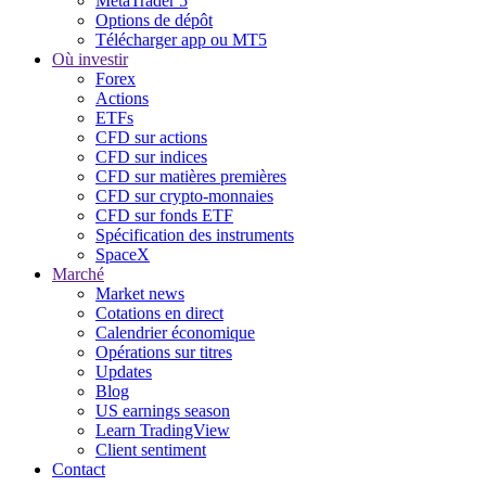
MetaTrader 5
Options de dépôt
Télécharger app ou MT5
Où investir
Forex
Actions
ETFs
CFD sur actions
CFD sur indices
CFD sur matières premières
CFD sur crypto-monnaies
CFD sur fonds ETF
Spécification des instruments
SpaceX
Marché
Market news
Cotations en direct
Calendrier économique
Opérations sur titres
Updates
Blog
US earnings season
Learn TradingView
Client sentiment
Contact