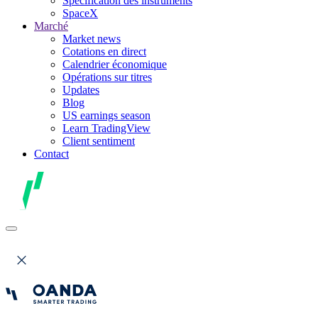
Spécification des instruments
SpaceX
Marché
Market news
Cotations en direct
Calendrier économique
Opérations sur titres
Updates
Blog
US earnings season
Learn TradingView
Client sentiment
Contact