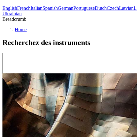
English
French
Italian
Spanish
German
Portuguese
Dutch
Czech
Latvian
L
Ukrainian
Breadcrumb
Home
Recherchez des instruments