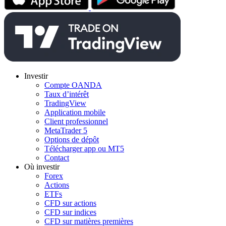
Investir
Compte OANDA
Taux d’intérêt
TradingView
Application mobile
Client professionnel
MetaTrader 5
Options de dépôt
Télécharger app ou MT5
Contact
Où investir
Forex
Actions
ETFs
CFD sur actions
CFD sur indices
CFD sur matières premières