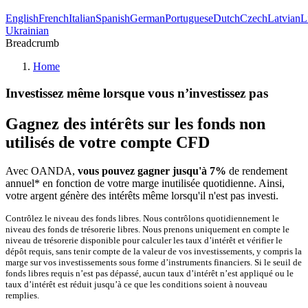
English
French
Italian
Spanish
German
Portuguese
Dutch
Czech
Latvian
L
Ukrainian
Breadcrumb
Home
Investissez même lorsque vous n’investissez pas
Gagnez des intérêts sur les fonds non
utilisés de votre compte CFD
Avec OANDA,
vous pouvez gagner jusqu'à 7%
de rendement
annuel* en fonction de votre marge inutilisée quotidienne. Ainsi,
votre argent génère des intérêts même lorsqu'il n'est pas investi.
Contrôlez le niveau des fonds libres. Nous contrôlons quotidiennement le
niveau des fonds de trésorerie libres. Nous prenons uniquement en compte le
niveau de trésorerie disponible pour calculer les taux dʼintérêt et vérifier le
dépôt requis, sans tenir compte de la valeur de vos investissements, y compris la
marge sur vos investissements sous forme dʼinstruments financiers. Si le seuil de
fonds libres requis nʼest pas dépassé, aucun taux dʼintérêt nʼest appliqué ou le
taux dʼintérêt est réduit jusquʼà ce que les conditions soient à nouveau
remplies.