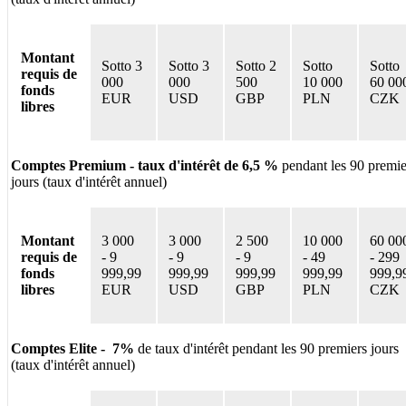
Montant
Sotto 3
Sotto 3
Sotto 2
Sotto
Sotto
requis de
000
000
500
10 000
60 00
fonds
EUR
USD
GBP
PLN
CZK
libres
Comptes Premium - taux d'intérêt de 6,5 %
pendant les 90 premie
jours (taux d'intérêt annuel)
Montant
3 000
3 000
2 500
10 000
60 00
requis de
-
9
-
9
-
9
-
49
-
299
fonds
999,99
999,99
999,99
999,99
999,9
libres
EUR
USD
GBP
PLN
CZK
Comptes Elite - 7%
de taux d'intérêt pendant les 90 premiers jours
(taux d'intérêt annuel)