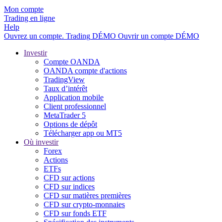
Mon compte
Trading en ligne
Help
Ouvrez un compte.
Trading
DÉMO
Ouvrir un compte DÉMO
Investir
Compte OANDA
OANDA compte d'actions
TradingView
Taux d’intérêt
Application mobile
Client professionnel
MetaTrader 5
Options de dépôt
Télécharger app ou MT5
Où investir
Forex
Actions
ETFs
CFD sur actions
CFD sur indices
CFD sur matières premières
CFD sur crypto-monnaies
CFD sur fonds ETF