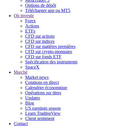
MetaTrader 5
Options de dépôt
Télécharger app ou MT5
Où investir
Forex
Actions
ETFs
CFD sur actions
CFD sur indices
CFD sur matières premières
CFD sur crypto-monnaies
CFD sur fonds ETF
Spécification des instruments
SpaceX
Marché
Market news
Cotations en direct
Calendrier économique
Opérations sur titres
Updates
Blog
US earnings season
Learn TradingView
Client sentiment
Contact