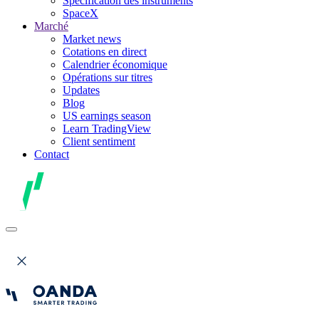
Spécification des instruments
SpaceX
Marché
Market news
Cotations en direct
Calendrier économique
Opérations sur titres
Updates
Blog
US earnings season
Learn TradingView
Client sentiment
Contact