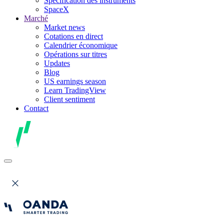
Spécification des instruments
SpaceX
Marché
Market news
Cotations en direct
Calendrier économique
Opérations sur titres
Updates
Blog
US earnings season
Learn TradingView
Client sentiment
Contact