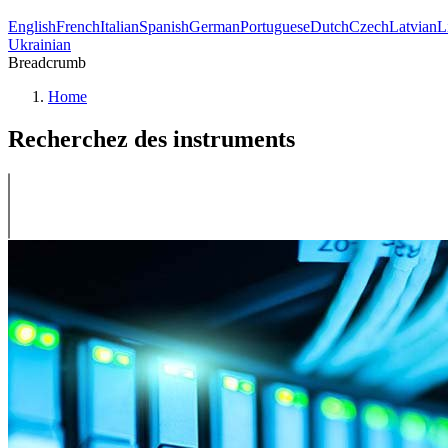
English
French
Italian
Spanish
German
Portuguese
Dutch
Czech
Latvian
L
Ukrainian
Breadcrumb
Home
Recherchez des instruments