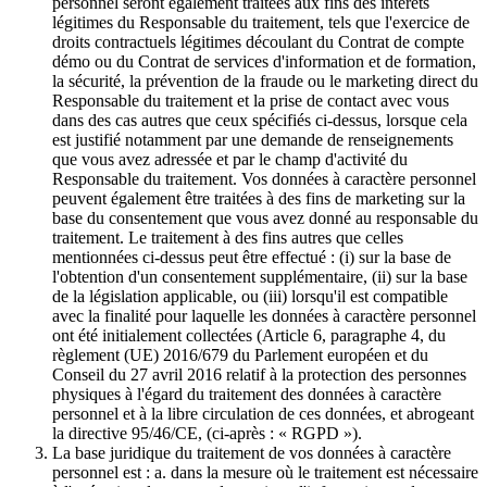
personnel seront également traitées aux fins des intérêts
légitimes du Responsable du traitement, tels que l'exercice de
droits contractuels légitimes découlant du Contrat de compte
démo ou du Contrat de services d'information et de formation,
la sécurité, la prévention de la fraude ou le marketing direct du
Responsable du traitement et la prise de contact avec vous
dans des cas autres que ceux spécifiés ci-dessus, lorsque cela
est justifié notamment par une demande de renseignements
que vous avez adressée et par le champ d'activité du
Responsable du traitement. Vos données à caractère personnel
peuvent également être traitées à des fins de marketing sur la
base du consentement que vous avez donné au responsable du
traitement. Le traitement à des fins autres que celles
mentionnées ci-dessus peut être effectué : (i) sur la base de
l'obtention d'un consentement supplémentaire, (ii) sur la base
de la législation applicable, ou (iii) lorsqu'il est compatible
avec la finalité pour laquelle les données à caractère personnel
ont été initialement collectées (Article 6, paragraphe 4, du
règlement (UE) 2016/679 du Parlement européen et du
Conseil du 27 avril 2016 relatif à la protection des personnes
physiques à l'égard du traitement des données à caractère
personnel et à la libre circulation de ces données, et abrogeant
la directive 95/46/CE, (ci-après : « RGPD »).
La base juridique du traitement de vos données à caractère
personnel est : a. dans la mesure où le traitement est nécessaire