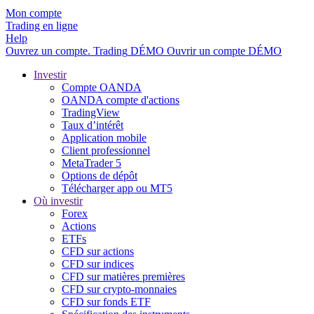
Mon compte
Trading en ligne
Help
Ouvrez un compte.
Trading
DÉMO
Ouvrir un compte DÉMO
Investir
Compte OANDA
OANDA compte d'actions
TradingView
Taux d’intérêt
Application mobile
Client professionnel
MetaTrader 5
Options de dépôt
Télécharger app ou MT5
Où investir
Forex
Actions
ETFs
CFD sur actions
CFD sur indices
CFD sur matières premières
CFD sur crypto-monnaies
CFD sur fonds ETF