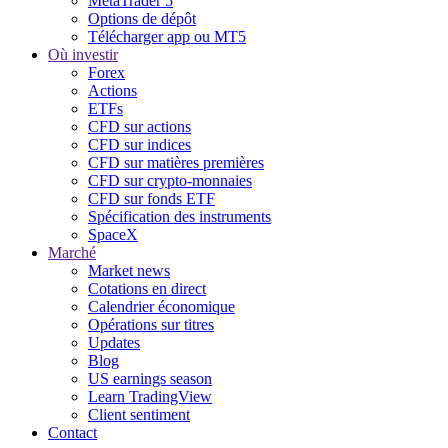
MetaTrader 5
Options de dépôt
Télécharger app ou MT5
Où investir
Forex
Actions
ETFs
CFD sur actions
CFD sur indices
CFD sur matières premières
CFD sur crypto-monnaies
CFD sur fonds ETF
Spécification des instruments
SpaceX
Marché
Market news
Cotations en direct
Calendrier économique
Opérations sur titres
Updates
Blog
US earnings season
Learn TradingView
Client sentiment
Contact