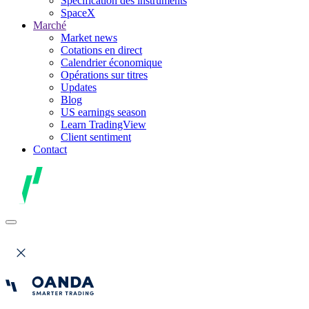
Spécification des instruments
SpaceX
Marché
Market news
Cotations en direct
Calendrier économique
Opérations sur titres
Updates
Blog
US earnings season
Learn TradingView
Client sentiment
Contact