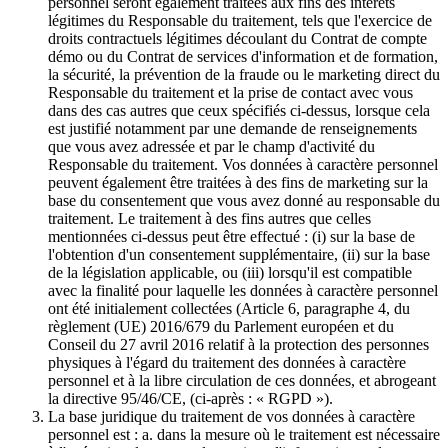
personnel seront également traitées aux fins des intérêts
légitimes du Responsable du traitement, tels que l'exercice de
droits contractuels légitimes découlant du Contrat de compte
démo ou du Contrat de services d'information et de formation,
la sécurité, la prévention de la fraude ou le marketing direct du
Responsable du traitement et la prise de contact avec vous
dans des cas autres que ceux spécifiés ci-dessus, lorsque cela
est justifié notamment par une demande de renseignements
que vous avez adressée et par le champ d'activité du
Responsable du traitement. Vos données à caractère personnel
peuvent également être traitées à des fins de marketing sur la
base du consentement que vous avez donné au responsable du
traitement. Le traitement à des fins autres que celles
mentionnées ci-dessus peut être effectué : (i) sur la base de
l'obtention d'un consentement supplémentaire, (ii) sur la base
de la législation applicable, ou (iii) lorsqu'il est compatible
avec la finalité pour laquelle les données à caractère personnel
ont été initialement collectées (Article 6, paragraphe 4, du
règlement (UE) 2016/679 du Parlement européen et du
Conseil du 27 avril 2016 relatif à la protection des personnes
physiques à l'égard du traitement des données à caractère
personnel et à la libre circulation de ces données, et abrogeant
la directive 95/46/CE, (ci-après : « RGPD »).
La base juridique du traitement de vos données à caractère
personnel est : a. dans la mesure où le traitement est nécessaire