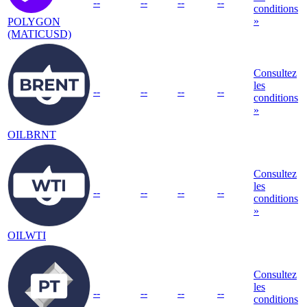
--
--
--
--
conditions
»
POLYGON
(MATICUSD)
Consultez
les
--
--
--
--
conditions
»
OILBRNT
Consultez
les
--
--
--
--
conditions
»
OILWTI
Consultez
les
--
--
--
--
conditions