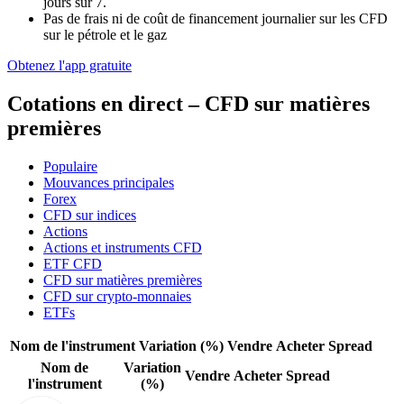
jours sur 7.
Pas de frais ni de coût de financement journalier sur les CFD
sur le pétrole et le gaz
Obtenez l'app gratuite
Cotations en direct – CFD sur matières
premières
Populaire
Mouvances principales
Forex
CFD sur indices
Actions
Actions et instruments CFD
ETF CFD
CFD sur matières premières
CFD sur crypto-monnaies
ETFs
Nom de l'instrument
Variation (%)
Vendre
Acheter
Spread
Nom de
Variation
Vendre
Acheter
Spread
l'instrument
(%)