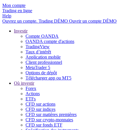
Mon compte
Trading en ligne
Help
Ouvrez un compte.
Trading
DÉMO
Ouvrir un compte DÉMO
Investir
Compte OANDA
OANDA compte d'actions
TradingView
Taux d’intérêt
Application mobile
Client professionnel
MetaTrader 5
Options de dépôt
Télécharger app ou MT5
Où investir
Forex
Actions
ETFs
CFD sur actions
CFD sur indices
CFD sur matières premières
CFD sur crypto-monnaies
CFD sur fonds ETF