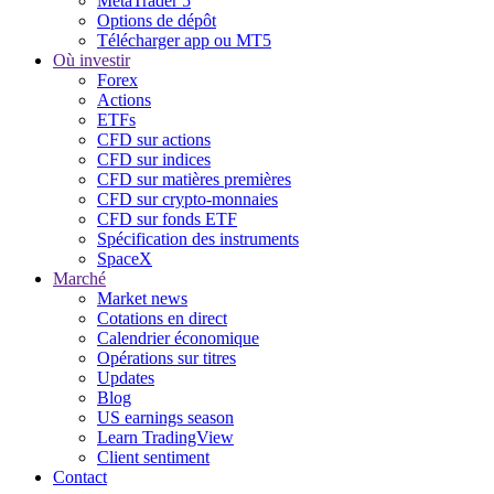
MetaTrader 5
Options de dépôt
Télécharger app ou MT5
Où investir
Forex
Actions
ETFs
CFD sur actions
CFD sur indices
CFD sur matières premières
CFD sur crypto-monnaies
CFD sur fonds ETF
Spécification des instruments
SpaceX
Marché
Market news
Cotations en direct
Calendrier économique
Opérations sur titres
Updates
Blog
US earnings season
Learn TradingView
Client sentiment
Contact