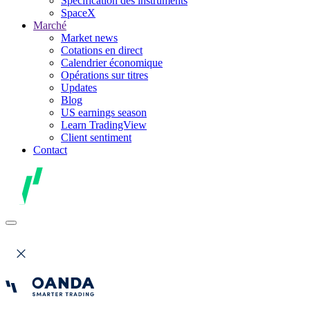
Spécification des instruments
SpaceX
Marché
Market news
Cotations en direct
Calendrier économique
Opérations sur titres
Updates
Blog
US earnings season
Learn TradingView
Client sentiment
Contact