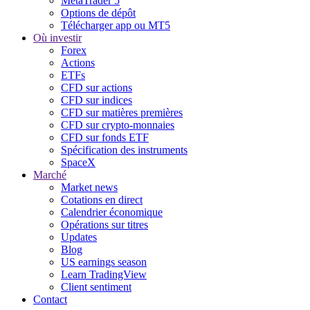
MetaTrader 5
Options de dépôt
Télécharger app ou MT5
Où investir
Forex
Actions
ETFs
CFD sur actions
CFD sur indices
CFD sur matières premières
CFD sur crypto-monnaies
CFD sur fonds ETF
Spécification des instruments
SpaceX
Marché
Market news
Cotations en direct
Calendrier économique
Opérations sur titres
Updates
Blog
US earnings season
Learn TradingView
Client sentiment
Contact