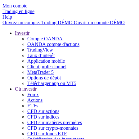
Mon compte
Trading en ligne
Help
Ouvrez un compte.
Trading
DÉMO
Ouvrir un compte DÉMO
Investir
Compte OANDA
OANDA compte d'actions
TradingView
Taux d’intérêt
Application mobile
Client professionnel
MetaTrader 5
Options de dépôt
Télécharger app ou MT5
Où investir
Forex
Actions
ETFs
CFD sur actions
CFD sur indices
CFD sur matières premières
CFD sur crypto-monnaies
CFD sur fonds ETF