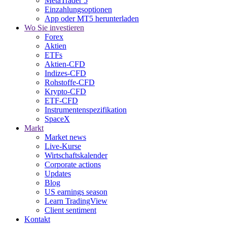
MetaTrader 5
Einzahlungsoptionen
App oder MT5 herunterladen
Wo Sie investieren
Forex
Aktien
ETFs
Aktien-CFD
Indizes-CFD
Rohstoffe-CFD
Krypto-CFD
ETF-CFD
Instrumentenspezifikation
SpaceX
Markt
Market news
Live-Kurse
Wirtschaftskalender
Corporate actions
Updates
Blog
US earnings season
Learn TradingView
Client sentiment
Kontakt