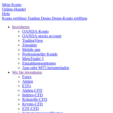
Mein Konto
Online-Handel
Help
Konto eröffnen
Trading
Demo
Demo-Konto eröffnen
Investieren
OANDA-Konto
OANDA stocks account
TradingView
Zinssätze
Mobile app
Professioneller Kunde
MetaTrader 5
Einzahlungsoptionen
App oder MT5 herunterladen
Wo Sie investieren
Forex
Aktien
ETFs
Aktien-CFD
Indizes-CFD
Rohstoffe-CFD
Krypto-CFD
ETF-CFD