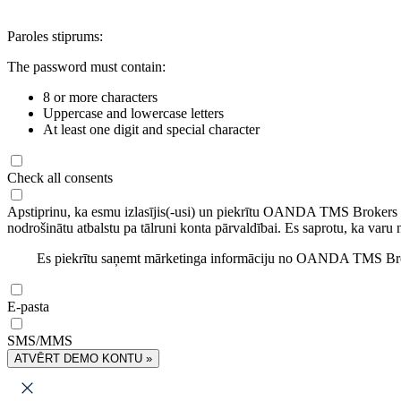
Paroles stiprums:
The password must contain:
8 or more characters
Uppercase and lowercase letters
At least one digit and special character
Check all consents
Apstiprinu, ka esmu izlasījis(-usi) un piekrītu OANDA TMS Brokers
nodrošinātu atbalstu pa tālruni konta pārvaldībai. Es saprotu, ka varu 
Es piekrītu saņemt mārketinga informāciju no OANDA TMS Brok
E-pasta
SMS/MMS
ATVĒRT DEMO KONTU »