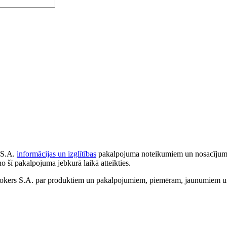
 S.A.
informācijas un izglītības
pakalpojuma noteikumiem un nosacījumiem
no šī pakalpojuma jebkurā laikā atteikties.
ers S.A. par produktiem un pakalpojumiem, piemēram, jaunumiem un 