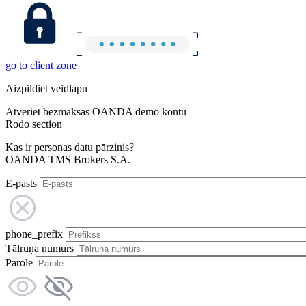
go to client zone
Aizpildiet veidlapu
Atveriet bezmaksas OANDA demo kontu
Rodo section
Kas ir personas datu pārzinis?
OANDA TMS Brokers S.A.
E-pasts
phone_prefix
Tālruņa numurs
Parole