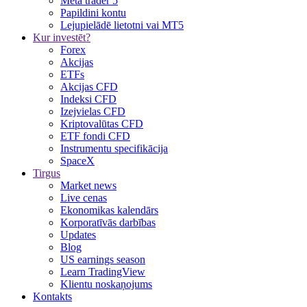
Meta trader 5
Papildini kontu
Lejupielādē lietotni vai MT5
Kur investēt?
Forex
Akcijas
ETFs
Akcijas CFD
Indeksi CFD
Izejvielas CFD
Kriptovalūtas CFD
ETF fondi CFD
Instrumentu specifikācija
SpaceX
Tirgus
Market news
Live cenas
Ekonomikas kalendārs
Korporatīvās darbības
Updates
Blog
US earnings season
Learn TradingView
Klientu noskaņojums
Kontakts