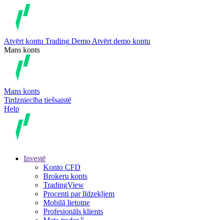
Atvērt kontu
Trading
Demo
Atvērt demo kontu
Mans konts
Mans konts
Tirdzniecība tiešsaistē
Help
Investē
Konto CFD
Brokeru konts
TradingView
Procenti par līdzekļiem
Mobilā lietotne
Profesionāls klients