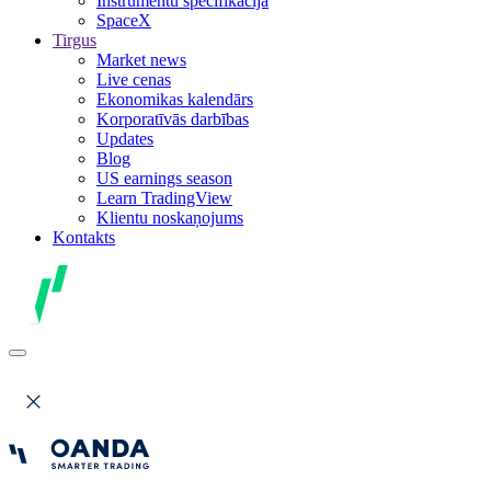
Instrumentu specifikācija
SpaceX
Tirgus
Market news
Live cenas
Ekonomikas kalendārs
Korporatīvās darbības
Updates
Blog
US earnings season
Learn TradingView
Klientu noskaņojums
Kontakts