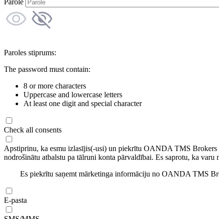
Parole
Paroles stiprums:
The password must contain:
8 or more characters
Uppercase and lowercase letters
At least one digit and special character
Check all consents
Apstiprinu, ka esmu izlasījis(-usi) un piekrītu OANDA TMS Brokers
nodrošinātu atbalstu pa tālruni konta pārvaldībai. Es saprotu, ka varu 
Es piekrītu saņemt mārketinga informāciju no OANDA TMS Brok
E-pasta
SMS/MMS