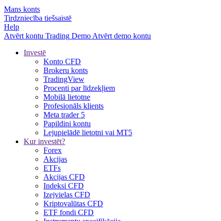
Mans konts
Tirdzniecība tiešsaistē
Help
Atvērt kontu
Trading
Demo
Atvērt demo kontu
Investē
Konto CFD
Brokeru konts
TradingView
Procenti par līdzekļiem
Mobilā lietotne
Profesionāls klients
Meta trader 5
Papildini kontu
Lejupielādē lietotni vai MT5
Kur investēt?
Forex
Akcijas
ETFs
Akcijas CFD
Indeksi CFD
Izejvielas CFD
Kriptovalūtas CFD
ETF fondi CFD