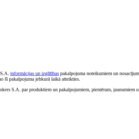
 S.A.
informācijas un izglītības
pakalpojuma noteikumiem un nosacījumiem
no šī pakalpojuma jebkurā laikā atteikties.
ers S.A. par produktiem un pakalpojumiem, piemēram, jaunumiem un 