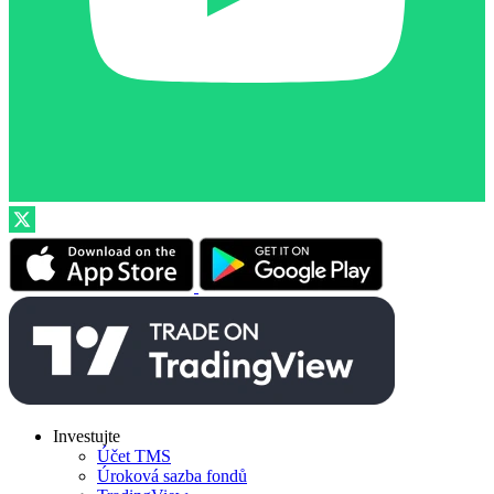
Investujte
Účet TMS
Úroková sazba fondů