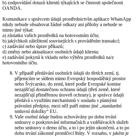
b) zodpovídání dotazů klientů týkajících se činnosti společnosti
OANDA.
Komunikace s správcem údajů prostřednictvím aplikace WhatsApp
nikdy nebude obsahovat žádné odkazy ani přílohy a nebude se
mimo jiné týkat:
a) zůstatku vašich prostředků na hotovostním účtu;
b) jakýchkoli záležitostí souvisejících s prováděním transakcí;
c) zadávání nebo úprav příkazů;
d) změny nebo aktualizace osobních údajů klienta;
e) zadávání pokynů k vkladu nebo výběru prostředků na/z
hotovostního účtu.
V případě předávání osobních údajů do třetích zemí, tj.
příjemcům se sídlem mimo Evropský hospodářský prostor
nebo Švýcarsko, do zemí, které podle Evropské komise
nezajišťují dostatečnou ochranu údajů (třetí země, které
nezajišťují přiměřenou úroveň ochrany), je správce údajů
předává s využitím mechanismů v souladu s platnými
právními předpisy, mezi něž patří mimo jiné „standardní
smluvní doložky“ EU.
Vaše osobní údaje budou uchovávány po dobu trvání
smlouvy o poskytování informačních a vzdělávacích služeb
nebo smlouvy o demo účtu, a to i po jejím ukončení, a to po
dobu trvání zákonné promlčecí lhůty. V rozsahu, v jakém je