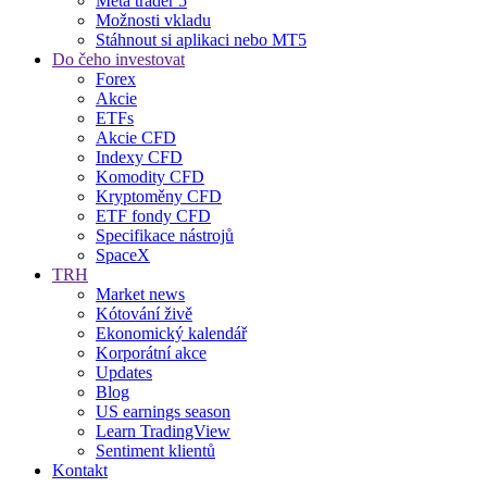
Meta trader 5
Možnosti vkladu
Stáhnout si aplikaci nebo MT5
Do čeho investovat
Forex
Akcie
ETFs
Akcie CFD
Indexy CFD
Komodity CFD
Kryptoměny CFD
ETF fondy CFD
Specifikace nástrojů
SpaceX
TRH
Market news
Kótování živě
Ekonomický kalendář
Korporátní akce
Updates
Blog
US earnings season
Learn TradingView
Sentiment klientů
Kontakt