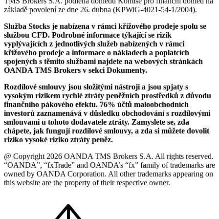
TMS Brokers S.A. podléhá dohledu Komise pro finanční dohled na
základě povolení ze dne 26. dubna (KPWiG-4021-54-1/2004).
Služba Stocks je nabízena v rámci křížového prodeje spolu se
službou CFD. Podrobné informace týkající se rizik
vyplývajících z jednotlivých služeb nabízených v rámci
křížového prodeje a informace o nákladech a poplatcích
spojených s těmito službami najdete na webových stránkách
OANDA TMS Brokers v sekci Dokumenty.
Rozdílové smlouvy jsou složitými nástroji a jsou spjaty s
vysokým rizikem rychlé ztráty peněžních prostředků z důvodu
finančního pákového efektu. 76% účtů maloobchodních
investorů zaznamenává v důsledku obchodování s rozdílovými
smlouvami u tohoto dodavatele ztráty. Zamyslete se, zda
chápete, jak fungují rozdílové smlouvy, a zda si můžete dovolit
riziko vysoké riziko ztráty peněz.
@ Copyright 2026 OANDA TMS Brokers S.A. All rights reserved.
“OANDA”, “fxTrade” and OANDA’s “fx” family of trademarks are
owned by OANDA Corporation. All other trademarks appearing on
this website are the property of their respective owner.