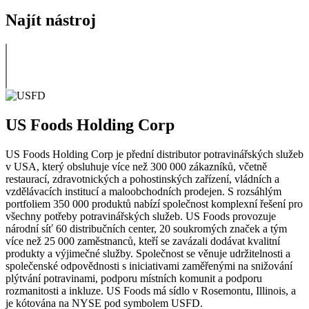
Najít nástroj
US Foods Holding Corp
US Foods Holding Corp je přední distributor potravinářských služeb
v USA, který obsluhuje více než 300 000 zákazníků, včetně
restaurací, zdravotnických a pohostinských zařízení, vládních a
vzdělávacích institucí a maloobchodních prodejen. S rozsáhlým
portfoliem 350 000 produktů nabízí společnost komplexní řešení pro
všechny potřeby potravinářských služeb. US Foods provozuje
národní síť 60 distribučních center, 20 soukromých značek a tým
více než 25 000 zaměstnanců, kteří se zavázali dodávat kvalitní
produkty a výjimečné služby. Společnost se věnuje udržitelnosti a
společenské odpovědnosti s iniciativami zaměřenými na snižování
plýtvání potravinami, podporu místních komunit a podporu
rozmanitosti a inkluze. US Foods má sídlo v Rosemontu, Illinois, a
je kótována na NYSE pod symbolem USFD.