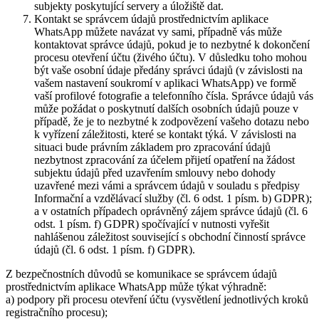
subjekty poskytující servery a úložiště dat.
Kontakt se správcem údajů prostřednictvím aplikace
WhatsApp můžete navázat vy sami, případně vás může
kontaktovat správce údajů, pokud je to nezbytné k dokončení
procesu otevření účtu (živého účtu). V důsledku toho mohou
být vaše osobní údaje předány správci údajů (v závislosti na
vašem nastavení soukromí v aplikaci WhatsApp) ve formě
vaší profilové fotografie a telefonního čísla. Správce údajů vás
může požádat o poskytnutí dalších osobních údajů pouze v
případě, že je to nezbytné k zodpovězení vašeho dotazu nebo
k vyřízení záležitosti, které se kontakt týká. V závislosti na
situaci bude právním základem pro zpracování údajů
nezbytnost zpracování za účelem přijetí opatření na žádost
subjektu údajů před uzavřením smlouvy nebo dohody
uzavřené mezi vámi a správcem údajů v souladu s předpisy
Informační a vzdělávací služby (čl. 6 odst. 1 písm. b) GDPR);
a v ostatních případech oprávněný zájem správce údajů (čl. 6
odst. 1 písm. f) GDPR) spočívající v nutnosti vyřešit
nahlášenou záležitost související s obchodní činností správce
údajů (čl. 6 odst. 1 písm. f) GDPR).
Z bezpečnostních důvodů se komunikace se správcem údajů
prostřednictvím aplikace WhatsApp může týkat výhradně:
a) podpory při procesu otevření účtu (vysvětlení jednotlivých kroků
registračního procesu);