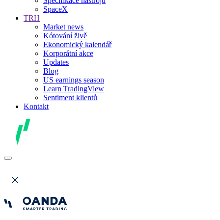
Specifikace nástrojů
SpaceX
TRH
Market news
Kótování živě
Ekonomický kalendář
Korporátní akce
Updates
Blog
US earnings season
Learn TradingView
Sentiment klientů
Kontakt