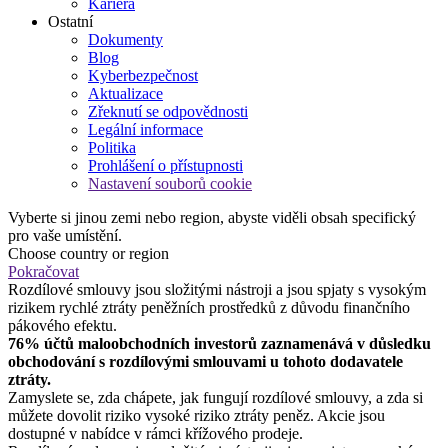
Kariéra
Ostatní
Dokumenty
Blog
Kyberbezpečnost
Aktualizace
Zřeknutí se odpovědnosti
Legální informace
Politika
Prohlášení o přístupnosti
Nastavení souborů cookie
Vyberte si jinou zemi nebo region, abyste viděli obsah specifický
pro vaše umístění.
Choose country or region
Pokračovat
Rozdílové smlouvy jsou složitými nástroji a jsou spjaty s vysokým
rizikem rychlé ztráty peněžních prostředků z důvodu finančního
pákového efektu.
76% účtů maloobchodních investorů zaznamenává v důsledku
obchodování s rozdílovými smlouvami u tohoto dodavatele
ztráty.
Zamyslete se, zda chápete, jak fungují rozdílové smlouvy, a zda si
můžete dovolit riziko vysoké riziko ztráty peněz. Akcie jsou
dostupné v nabídce v rámci křížového prodeje.