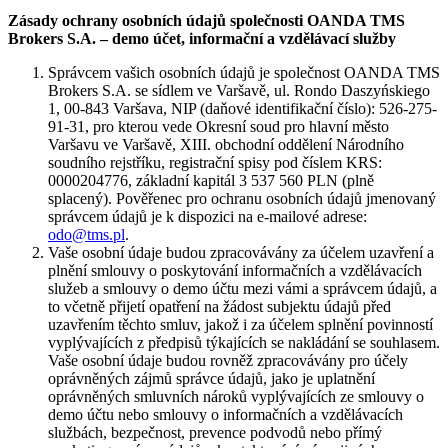
Zásady ochrany osobních údajů společnosti OANDA TMS
Brokers S.A. – demo účet, informační a vzdělávací služby
Správcem vašich osobních údajů je společnost OANDA TMS
Brokers S.A. se sídlem ve Varšavě, ul. Rondo Daszyńskiego
1, 00-843 Varšava, NIP (daňové identifikační číslo): 526-275-
91-31, pro kterou vede Okresní soud pro hlavní město
Varšavu ve Varšavě, XIII. obchodní oddělení Národního
soudního rejstříku, registrační spisy pod číslem KRS:
0000204776, základní kapitál 3 537 560 PLN (plně
splacený). Pověřenec pro ochranu osobních údajů jmenovaný
správcem údajů je k dispozici na e-mailové adrese:
odo@tms.pl
.
Vaše osobní údaje budou zpracovávány za účelem uzavření a
plnění smlouvy o poskytování informačních a vzdělávacích
služeb a smlouvy o demo účtu mezi vámi a správcem údajů, a
to včetně přijetí opatření na žádost subjektu údajů před
uzavřením těchto smluv, jakož i za účelem splnění povinností
vyplývajících z předpisů týkajících se nakládání se souhlasem.
Vaše osobní údaje budou rovněž zpracovávány pro účely
oprávněných zájmů správce údajů, jako je uplatnění
oprávněných smluvních nároků vyplývajících ze smlouvy o
demo účtu nebo smlouvy o informačních a vzdělávacích
službách, bezpečnost, prevence podvodů nebo přímý