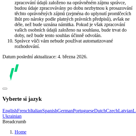
zpracování údajů založeno na oprávněném zájmu správce,
budou údaje zpracovávány po dobu nezbytnou k prosazování
těchto oprávněných zájmů (zejména do uplynutí promlčecích
lhůt pro nároky podle platných právních předpisů), avšak ne
déle, než bude uznána námitka. Pokud je však zpracování
vašich osobních údajů založeno na souhlasu, bude trvat do
doby, než bude tento souhlas účinně odvolán.
Správce vůči vám nebude používat automatizované
rozhodování.
Datum poslední aktualizace: 4. března 2026.
Vyberte si jazyk
English
French
Italian
Spanish
German
Portuguese
Dutch
Czech
Latvian
L
Ukrainian
Breadcrumb
Home