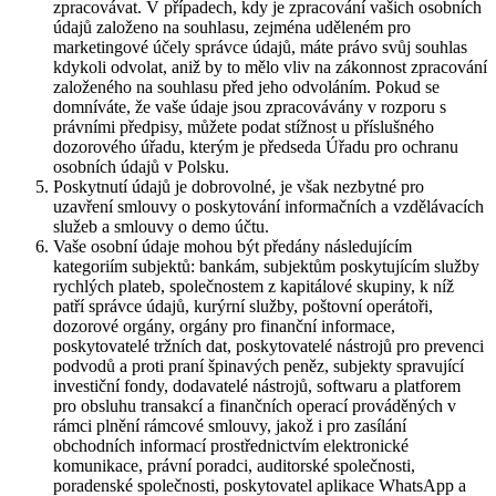
zpracovávat. V případech, kdy je zpracování vašich osobních
údajů založeno na souhlasu, zejména uděleném pro
marketingové účely správce údajů, máte právo svůj souhlas
kdykoli odvolat, aniž by to mělo vliv na zákonnost zpracování
založeného na souhlasu před jeho odvoláním. Pokud se
domníváte, že vaše údaje jsou zpracovávány v rozporu s
právními předpisy, můžete podat stížnost u příslušného
dozorového úřadu, kterým je předseda Úřadu pro ochranu
osobních údajů v Polsku.
Poskytnutí údajů je dobrovolné, je však nezbytné pro
uzavření smlouvy o poskytování informačních a vzdělávacích
služeb a smlouvy o demo účtu.
Vaše osobní údaje mohou být předány následujícím
kategoriím subjektů: bankám, subjektům poskytujícím služby
rychlých plateb, společnostem z kapitálové skupiny, k níž
patří správce údajů, kurýrní služby, poštovní operátoři,
dozorové orgány, orgány pro finanční informace,
poskytovatelé tržních dat, poskytovatelé nástrojů pro prevenci
podvodů a proti praní špinavých peněz, subjekty spravující
investiční fondy, dodavatelé nástrojů, softwaru a platforem
pro obsluhu transakcí a finančních operací prováděných v
rámci plnění rámcové smlouvy, jakož i pro zasílání
obchodních informací prostřednictvím elektronické
komunikace, právní poradci, auditorské společnosti,
poradenské společnosti, poskytovatel aplikace WhatsApp a