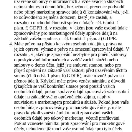
uzavřené smlouvy o informačních a vzdělávacích službách
nebo smlouvy o demo účtu, bezpečnost, prevence podvodů
nebo přímý marketing správce údajů či kontaktování vás, je-li
to odůvodněno zejména dotazem, který jste zaslali, a
rozsahem obchodní činnosti správce údajů – čl. 6 odst. 1
písm. f) GDPR; d. v rozsahu, v jakém jsou vaše osobní údaje
zpracovávány pro marketingové účely správce údajů na
základě vašeho souhlasu – čl. 6 odst. 1 písm. a) GDPR.
Máte právo na přístup ke svým osobním údajům, právo na
jejich opravu, výmaz a právo na omezení zpracování údajů. V
rozsahu, v jakém je zpracování nezbytné pro plnění smlouvy
o poskytování informačních a vzdělávacích služeb nebo
smlouvy o demo účtu, jejíž jste smluvní stranou, nebo pro
přijetí opatření na základě vaší žádosti před uzavřením těchto
smluv (čl. 6 odst. 1 písm. b) GDPR), máte rovněž právo na
přenos údajů. Kdykoli máte právo vznést námitku z důvodů
týkajících se vaší konkrétní situace proti použití vašich
osobních údajů, pokud správce údajů zpracovává vaše osobní
údaje na základě svého oprávněného zájmu, např. v
souvislosti s marketingem produktů a služeb. Pokud jsou vaše
osobní údaje zpracovávány pro marketingové účely, máte
právo kdykoli vznést námitku proti zpracování vašich
osobních údajů pro takový marketing, včetně profilování.
Pokud vznesete námitku proti zpracování pro marketingové
účely, nebudeme již moci vaše osobní údaje pro tyto účely