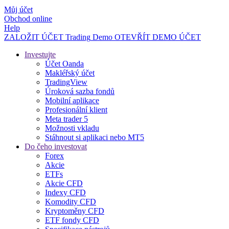
Můj účet
Obchod online
Help
ZALOŽIT ÚČET
Trading
Demo
OTEVŘÍT DEMO ÚČET
Investujte
Účet Oanda
Makléřský účet
TradingView
Úroková sazba fondů
Mobilní aplikace
Profesionální klient
Meta trader 5
Možnosti vkladu
Stáhnout si aplikaci nebo MT5
Do čeho investovat
Forex
Akcie
ETFs
Akcie CFD
Indexy CFD
Komodity CFD
Kryptoměny CFD
ETF fondy CFD