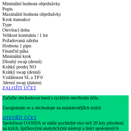
Minimální hodnota objednávky
Popis
Maximální hodnota objednávky
Krok transakce
Type
Otevírací doba
Velikost kontraktu / 1 lot
Požadovaná záloha
Hodnota 1 pipu
Finanční páka
Minimální krok
Dlouhý swap (denní)
Krátký prodej
NO
Krátký swap (denní)
Vzdálenost SL a TP
0
3denní swap (datum)
ZALOŽIT ÚČET
Začněte obchodovat hned s rychlým otevřením účtu.
Zaregistrujte se a obchodujte na nejaktivnějších trzích
OTEVŘÍT ÚČET
Společnost OANDA se může pochlubit více než 20 lety působení
na trzích, špičkovými analytickými nástroji a tisíci spokojených