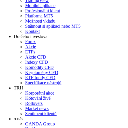
TradingView
Mobilní aplikace
Profesionální klient
Platforma MT5
Možnosti vkladu
Stáhnout si aplikaci nebo MT5
Kontakt
Do čeho investovat
Forex
Akcie
ETFs
Akcie CFD
Indexy CFD
Komodity CFD
Kryptoměny CFD
ETF fondy CFD
Specifikace nástrojů
TRH
Korporátní akce
Kótování živě
Rollovers
Market news
Sentiment klientů
o nás
OANDA Group