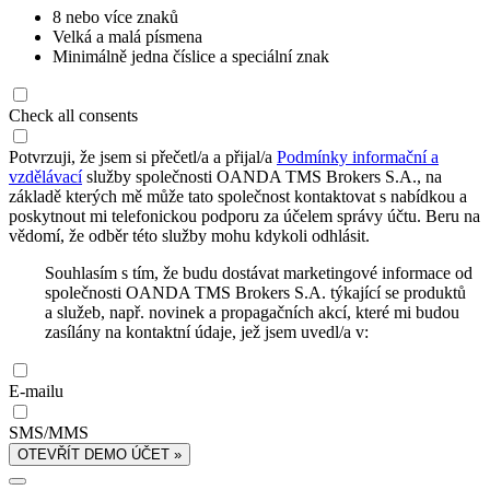
8 nebo více znaků
Velká a malá písmena
Minimálně jedna číslice a speciální znak
Check all consents
Potvrzuji, že jsem si přečetl/a a přijal/a
Podmínky informační a
vzdělávací
služby společnosti OANDA TMS Brokers S.A., na
základě kterých mě může tato společnost kontaktovat s nabídkou a
poskytnout mi telefonickou podporu za účelem správy účtu. Beru na
vědomí, že odběr této služby mohu kdykoli odhlásit.
Souhlasím s tím, že budu dostávat marketingové informace od
společnosti OANDA TMS Brokers S.A. týkající se produktů
a služeb, např. novinek a propagačních akcí, které mi budou
zasílány na kontaktní údaje, jež jsem uvedl/a v:
E-mailu
SMS/MMS
OTEVŘÍT DEMO ÚČET »