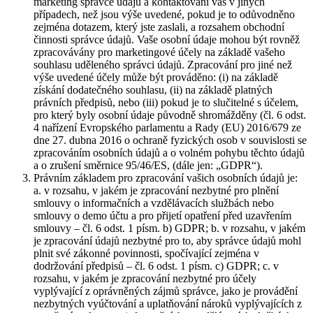
marketing správce údajů a kontaktování vás v jiných
případech, než jsou výše uvedené, pokud je to odůvodněno
zejména dotazem, který jste zaslali, a rozsahem obchodní
činnosti správce údajů. Vaše osobní údaje mohou být rovněž
zpracovávány pro marketingové účely na základě vašeho
souhlasu uděleného správci údajů. Zpracování pro jiné než
výše uvedené účely může být prováděno: (i) na základě
získání dodatečného souhlasu, (ii) na základě platných
právních předpisů, nebo (iii) pokud je to slučitelné s účelem,
pro který byly osobní údaje původně shromážděny (čl. 6 odst.
4 nařízení Evropského parlamentu a Rady (EU) 2016/679 ze
dne 27. dubna 2016 o ochraně fyzických osob v souvislosti se
zpracováním osobních údajů a o volném pohybu těchto údajů
a o zrušení směrnice 95/46/ES, (dále jen: „GDPR“).
Právním základem pro zpracování vašich osobních údajů je:
a. v rozsahu, v jakém je zpracování nezbytné pro plnění
smlouvy o informačních a vzdělávacích službách nebo
smlouvy o demo účtu a pro přijetí opatření před uzavřením
smlouvy – čl. 6 odst. 1 písm. b) GDPR; b. v rozsahu, v jakém
je zpracování údajů nezbytné pro to, aby správce údajů mohl
plnit své zákonné povinnosti, spočívající zejména v
dodržování předpisů – čl. 6 odst. 1 písm. c) GDPR; c. v
rozsahu, v jakém je zpracování nezbytné pro účely
vyplývající z oprávněných zájmů správce, jako je provádění
nezbytných vyúčtování a uplatňování nároků vyplývajících z