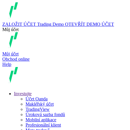
ZALOŽIT ÚČET
Trading
Demo
OTEVŘÍT DEMO ÚČET
Můj účet
Můj účet
Obchod online
Help
Investujte
Účet Oanda
Makléřský účet
TradingView
Úroková sazba fondů
Mobilní aplikace
Profesionální klient