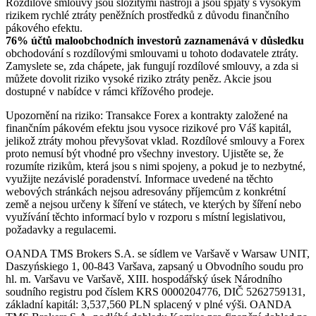
Rozdílové smlouvy jsou složitými nástroji a jsou spjaty s vysokým
rizikem rychlé ztráty peněžních prostředků z důvodu finančního
pákového efektu.
76% účtů maloobchodních investorů zaznamenává v důsledku
obchodování s rozdílovými smlouvami u tohoto dodavatele ztráty.
Zamyslete se, zda chápete, jak fungují rozdílové smlouvy, a zda si
můžete dovolit riziko vysoké riziko ztráty peněz. Akcie jsou
dostupné v nabídce v rámci křížového prodeje.
Upozornění na riziko: Transakce Forex a kontrakty založené na
finančním pákovém efektu jsou vysoce rizikové pro Váš kapitál,
jelikož ztráty mohou převyšovat vklad. Rozdílové smlouvy a Forex
proto nemusí být vhodné pro všechny investory. Ujistěte se, že
rozumíte rizikům, která jsou s nimi spojeny, a pokud je to nezbytné,
využijte nezávislé poradenství. Informace uvedené na těchto
webových stránkách nejsou adresovány příjemcům z konkrétní
země a nejsou určeny k šíření ve státech, ve kterých by šíření nebo
využívání těchto informací bylo v rozporu s místní legislativou,
požadavky a regulacemi.
OANDA TMS Brokers S.A. se sídlem ve Varšavě v Warsaw UNIT,
Daszyńskiego 1, 00-843 Varšava, zapsaný u Obvodního soudu pro
hl. m. Varšavu ve Varšavě, XIII. hospodářský úsek Národního
soudního registru pod číslem KRS 0000204776, DIČ 5262759131,
základní kapitál: 3,537,560 PLN splacený v plné výši. OANDA