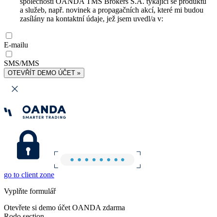
společnosti OANDA TMS Brokers S.A. týkající se produktů
a služeb, např. novinek a propagačních akcí, které mi budou
zasílány na kontaktní údaje, jež jsem uvedl/a v:
E-mailu
SMS/MMS
OTEVŘÍT DEMO ÚČET »
go to client zone
Vyplňte formulář
Otevřete si demo účet OANDA zdarma
Rodo section