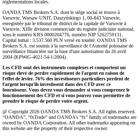
réglementations locales.
OANDA TMS Brokers S.A. dont le siège social se trouve à
Varsovie, Warsaw UNIT, Daszyńskiego 1, 00-843 Varsovie,
enregistrée par le tribunal de district de la capitale de Varsovie à
Varsovie, XIIIe division commerciale du registre judiciaire national,
sous le numéro KRS 0000204776, numéro NIP 5262759131,
Capital initial : 3.537.560 PLN versé en totalité. OANDA TMS
Brokers S.A. est soumis à la surveillance de l'Autorité polonaise de
surveillance financière sur la base d'une autorisation du 26 avril
2004 (KPWiG-4021-54-1/2004).
Les CFD sont des instruments complexes et comportent un
risque élevé de perdre rapidement de l'argent en raison de
l'effet de levier. 76% des investisseurs particuliers perdent de
l'argent lorsqu'ils investissent dans des CFD avec ce
fournisseur. Vous devez vous demander si vous comprenez le
fonctionnement des CFD et si vous pouvez vous permettre de
prendre le risque de perdre votre argent.
@ Copyright 2026 OANDA TMS Brokers S.A. All rights reserved.
“OANDA”, “fxTrade” and OANDA’s “fx” family of trademarks are
owned by OANDA Corporation. All other trademarks appearing on
this website are the property of their respective owner.