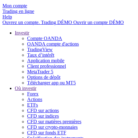
Mon compte
Trading en ligne
Help
Ouvrez un compte.
Trading
DÉMO
Ouvrir un compte DÉMO
Investir
Compte OANDA
OANDA compte d'actions
TradingView
Taux d’intérêt
Application mobile
Client professionnel
MetaTrader 5
Options de dépôt
Télécharger app ou MT5
Où investir
Forex
Actions
ETFs
CFD sur actions
CFD sur indices
CFD sur matières premières
CFD sur crypto-monnaies
CFD sur fonds ETF