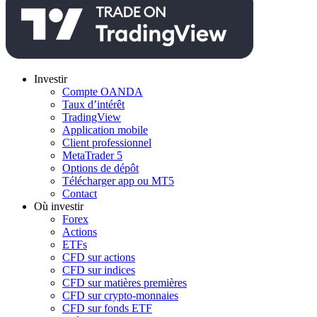
Investir
Compte OANDA
Taux d’intérêt
TradingView
Application mobile
Client professionnel
MetaTrader 5
Options de dépôt
Télécharger app ou MT5
Contact
Où investir
Forex
Actions
ETFs
CFD sur actions
CFD sur indices
CFD sur matières premières
CFD sur crypto-monnaies
CFD sur fonds ETF