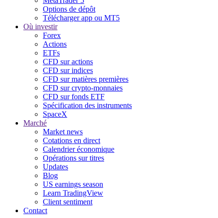
MetaTrader 5
Options de dépôt
Télécharger app ou MT5
Où investir
Forex
Actions
ETFs
CFD sur actions
CFD sur indices
CFD sur matières premières
CFD sur crypto-monnaies
CFD sur fonds ETF
Spécification des instruments
SpaceX
Marché
Market news
Cotations en direct
Calendrier économique
Opérations sur titres
Updates
Blog
US earnings season
Learn TradingView
Client sentiment
Contact