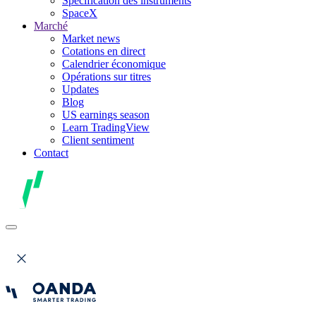
Spécification des instruments
SpaceX
Marché
Market news
Cotations en direct
Calendrier économique
Opérations sur titres
Updates
Blog
US earnings season
Learn TradingView
Client sentiment
Contact