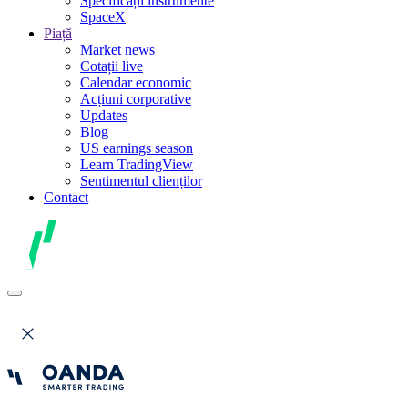
Specificații instrumente
SpaceX
Piață
Market news
Cotații live
Calendar economic
Acțiuni corporative
Updates
Blog
US earnings season
Learn TradingView
Sentimentul clienților
Contact