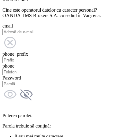
Cine este operatorul datelor cu caracter personal?
OANDA TMS Brokers S.A. cu sediul în Varșovia.
email
phone_prefix
phone
Password
Puterea parolei:
Parola trebuie să conțină:
8 sau mai multe caractere