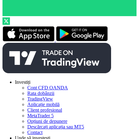
Investiți
Cont CFD OANDA
Rata dobânzii
TradingView
Aplicație mobilă
Client profesional
MetaTrader 5
Opțiuni de depunere
Descărcați aplicația sau MT5
Contact
Unde să investești