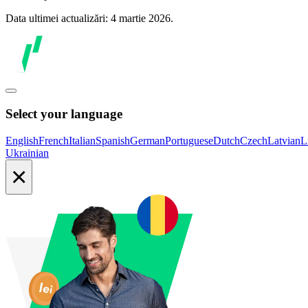
Data ultimei actualizări: 4 martie 2026.
Select your language
English
French
Italian
Spanish
German
Portuguese
Dutch
Czech
Latvian
L
Ukrainian
×