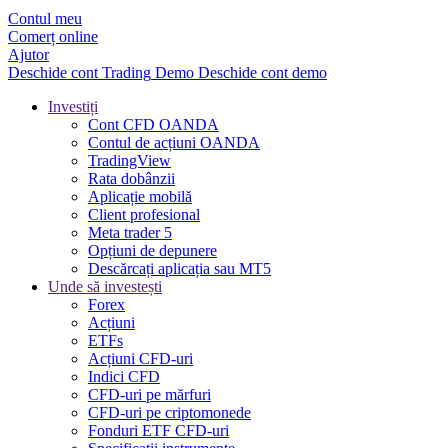
Contul meu
Comerț online
Ajutor
Deschide cont
Trading
Demo
Deschide cont demo
Investiți
Cont CFD OANDA
Contul de acțiuni OANDA
TradingView
Rata dobânzii
Aplicație mobilă
Client profesional
Meta trader 5
Opțiuni de depunere
Descărcați aplicația sau MT5
Unde să investești
Forex
Acțiuni
ETFs
Acțiuni CFD-uri
Indici CFD
CFD-uri pe mărfuri
CFD-uri pe criptomonede
Fonduri ETF CFD-uri