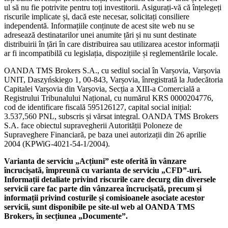
ul să nu fie potrivite pentru toți investitorii. Asigurați-vă că înțelegeți
riscurile implicate și, dacă este necesar, solicitați consiliere
independentă. Informațiile conținute de acest site web nu se
adresează destinatarilor unei anumite țări și nu sunt destinate
distribuirii în țări în care distribuirea sau utilizarea acestor informații
ar fi incompatibilă cu legislația, dispozițiile și reglementările locale.
OANDA TMS Brokers S.A., cu sediul social în Varșovia, Varșovia
UNIT, Daszyńskiego 1, 00-843, Varșovia, înregistrată la Judecătoria
Capitalei Varșovia din Varșovia, Secția a XIII-a Comercială a
Registrului Tribunalului Național, cu numărul KRS 0000204776,
cod de identificare fiscală 595126127, capital social inițial:
3.537,560 PNL, subscris și vărsat integral. OANDA TMS Brokers
S.A. face obiectul supravegherii Autorității Poloneze de
Supraveghere Financiară, pe baza unei autorizații din 26 aprilie
2004 (KPWiG-4021-54-1/2004).
Varianta de serviciu „Acțiuni” este oferită în vânzare
încrucișată, împreună cu varianta de serviciu „CFD”-uri.
Informații detaliate privind riscurile care decurg din diversele
servicii care fac parte din vânzarea încrucișată, precum și
informații privind costurile și comisioanele asociate acestor
servicii, sunt disponibile pe site-ul web al OANDA TMS
Brokers, în secțiunea „Documente”.