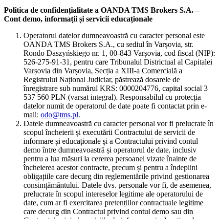
Politica de confidențialitate a OANDA TMS Brokers S.A. –
Cont demo, informații și servicii educaționale
Operatorul datelor dumneavoastră cu caracter personal este
OANDA TMS Brokers S.A., cu sediul în Varșovia, str.
Rondo Daszyńskiego nr. 1, 00-843 Varșovia, cod fiscal (NIP):
526-275-91-31, pentru care Tribunalul Districtual al Capitalei
Varșovia din Varșovia, Secția a XIII-a Comercială a
Registrului Național Judiciar, păstrează dosarele de
înregistrare sub numărul KRS: 0000204776, capital social 3
537 560 PLN (varsat integral). Responsabilul cu protecția
datelor numit de operatorul de date poate fi contactat prin e-
mail:
odo@tms.pl
.
Datele dumneavoastră cu caracter personal vor fi prelucrate în
scopul încheierii și executării Contractului de servicii de
informare și educaționale și a Contractului privind contul
demo între dumneavoastră și operatorul de date, inclusiv
pentru a lua măsuri la cererea persoanei vizate înainte de
încheierea acestor contracte, precum și pentru a îndeplini
obligațiile care decurg din reglementările privind gestionarea
consimțământului. Datele dvs. personale vor fi, de asemenea,
prelucrate în scopul intereselor legitime ale operatorului de
date, cum ar fi exercitarea pretențiilor contractuale legitime
care decurg din Contractul privind contul demo sau din