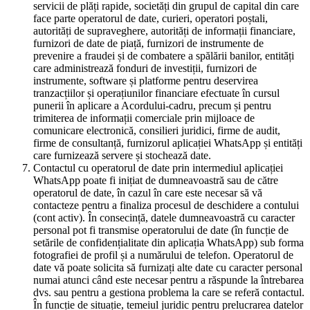
servicii de plăți rapide, societăți din grupul de capital din care
face parte operatorul de date, curieri, operatori poștali,
autorități de supraveghere, autorități de informații financiare,
furnizori de date de piață, furnizori de instrumente de
prevenire a fraudei și de combatere a spălării banilor, entități
care administrează fonduri de investiții, furnizori de
instrumente, software și platforme pentru deservirea
tranzacțiilor și operațiunilor financiare efectuate în cursul
punerii în aplicare a Acordului-cadru, precum și pentru
trimiterea de informații comerciale prin mijloace de
comunicare electronică, consilieri juridici, firme de audit,
firme de consultanță, furnizorul aplicației WhatsApp și entități
care furnizează servere și stochează date.
Contactul cu operatorul de date prin intermediul aplicației
WhatsApp poate fi inițiat de dumneavoastră sau de către
operatorul de date, în cazul în care este necesar să vă
contacteze pentru a finaliza procesul de deschidere a contului
(cont activ). În consecință, datele dumneavoastră cu caracter
personal pot fi transmise operatorului de date (în funcție de
setările de confidențialitate din aplicația WhatsApp) sub forma
fotografiei de profil și a numărului de telefon. Operatorul de
date vă poate solicita să furnizați alte date cu caracter personal
numai atunci când este necesar pentru a răspunde la întrebarea
dvs. sau pentru a gestiona problema la care se referă contactul.
În funcție de situație, temeiul juridic pentru prelucrarea datelor