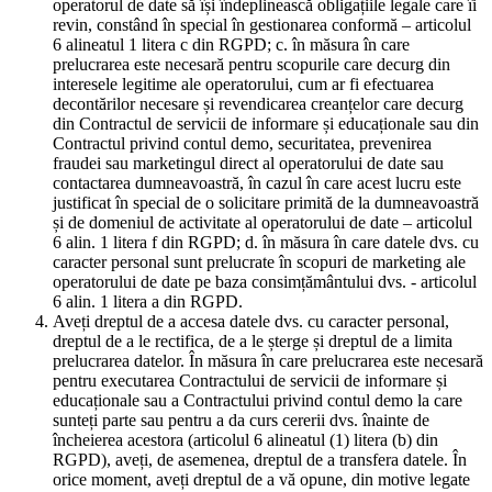
operatorul de date să își îndeplinească obligațiile legale care îi
revin, constând în special în gestionarea conformă – articolul
6 alineatul 1 litera c din RGPD; c. în măsura în care
prelucrarea este necesară pentru scopurile care decurg din
interesele legitime ale operatorului, cum ar fi efectuarea
decontărilor necesare și revendicarea creanțelor care decurg
din Contractul de servicii de informare și educaționale sau din
Contractul privind contul demo, securitatea, prevenirea
fraudei sau marketingul direct al operatorului de date sau
contactarea dumneavoastră, în cazul în care acest lucru este
justificat în special de o solicitare primită de la dumneavoastră
și de domeniul de activitate al operatorului de date – articolul
6 alin. 1 litera f din RGPD; d. în măsura în care datele dvs. cu
caracter personal sunt prelucrate în scopuri de marketing ale
operatorului de date pe baza consimțământului dvs. - articolul
6 alin. 1 litera a din RGPD.
Aveți dreptul de a accesa datele dvs. cu caracter personal,
dreptul de a le rectifica, de a le șterge și dreptul de a limita
prelucrarea datelor. În măsura în care prelucrarea este necesară
pentru executarea Contractului de servicii de informare și
educaționale sau a Contractului privind contul demo la care
sunteți parte sau pentru a da curs cererii dvs. înainte de
încheierea acestora (articolul 6 alineatul (1) litera (b) din
RGPD), aveți, de asemenea, dreptul de a transfera datele. În
orice moment, aveți dreptul de a vă opune, din motive legate