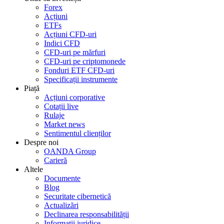
Forex
Acțiuni
ETFs
Acțiuni CFD-uri
Indici CFD
CFD-uri pe mărfuri
CFD-uri pe criptomonede
Fonduri ETF CFD-uri
Specificații instrumente
Piață
Acțiuni corporative
Cotații live
Rulaje
Market news
Sentimentul clienților
Despre noi
OANDA Group
Carieră
Altele
Documente
Blog
Securitate cibernetică
Actualizări
Declinarea responsabilității
Informații juridice