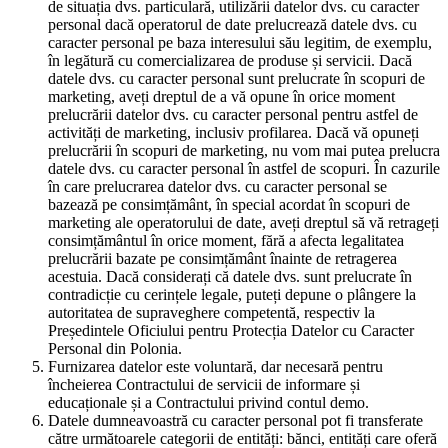
de situația dvs. particulară, utilizării datelor dvs. cu caracter
personal dacă operatorul de date prelucrează datele dvs. cu
caracter personal pe baza interesului său legitim, de exemplu,
în legătură cu comercializarea de produse și servicii. Dacă
datele dvs. cu caracter personal sunt prelucrate în scopuri de
marketing, aveți dreptul de a vă opune în orice moment
prelucrării datelor dvs. cu caracter personal pentru astfel de
activități de marketing, inclusiv profilarea. Dacă vă opuneți
prelucrării în scopuri de marketing, nu vom mai putea prelucra
datele dvs. cu caracter personal în astfel de scopuri. În cazurile
în care prelucrarea datelor dvs. cu caracter personal se
bazează pe consimțământ, în special acordat în scopuri de
marketing ale operatorului de date, aveți dreptul să vă retrageți
consimțământul în orice moment, fără a afecta legalitatea
prelucrării bazate pe consimțământ înainte de retragerea
acestuia. Dacă considerați că datele dvs. sunt prelucrate în
contradicție cu cerințele legale, puteți depune o plângere la
autoritatea de supraveghere competentă, respectiv la
Președintele Oficiului pentru Protecția Datelor cu Caracter
Personal din Polonia.
Furnizarea datelor este voluntară, dar necesară pentru
încheierea Contractului de servicii de informare și
educaționale și a Contractului privind contul demo.
Datele dumneavoastră cu caracter personal pot fi transferate
către următoarele categorii de entități: bănci, entități care oferă