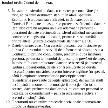
fonduri în/din Contul de numerar.
În cazul transferului de date cu caracter personal către țări
terțe, adică către destinatari stabiliți în afara Spațiului
Economic European sau a Elveției, în țări care, potrivit
Comisiei Europene, nu asigură o protecție suficientă a datelor
(țări terțe care nu asigură un nivel adecvat de protecție),
operatorul de date efectuează transferul utilizând mecanisme
conforme cu legislația aplicabilă, printre care se numără,
printre altele, „clauzele contractuale standard” ale UE.
Datele dumneavoastră cu caracter personal vor fi stocate pe
durata Contractului de servicii de informare și educație sau a
Contractului privind contul demo, precum și după încetarea
acestora, pe durata termenului de prescripție prevăzut de lege.
În măsura în care prelucrarea datelor se bazează pe interesul
legitim al operatorului, datele vor fi prelucrate pe durata
necesară pentru urmărirea acestor interese legitime (în special,
până la expirarea termenelor de prescripție pentru
revendicările prevăzute de legile aplicabile), dar nu mai mult
decât până la momentul recunoașterii obiecției. Cu toate
acestea, dacă prelucrarea datelor dvs. cu caracter personal se
bazează pe consimțământ – până la retragerea efectivă a
acestui consimțământ.
Operatorul nu va utiliza procesele decizionale automatizate
împotriva dumneavoastră.