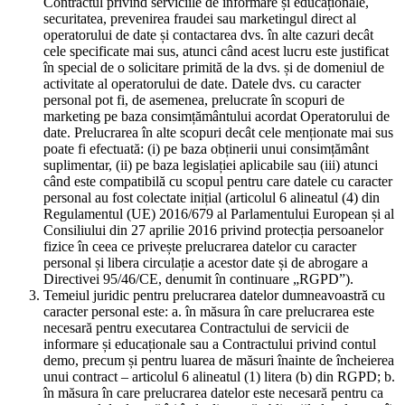
Contractul privind serviciile de informare și educaționale,
securitatea, prevenirea fraudei sau marketingul direct al
operatorului de date și contactarea dvs. în alte cazuri decât
cele specificate mai sus, atunci când acest lucru este justificat
în special de o solicitare primită de la dvs. și de domeniul de
activitate al operatorului de date. Datele dvs. cu caracter
personal pot fi, de asemenea, prelucrate în scopuri de
marketing pe baza consimțământului acordat Operatorului de
date. Prelucrarea în alte scopuri decât cele menționate mai sus
poate fi efectuată: (i) pe baza obținerii unui consimțământ
suplimentar, (ii) pe baza legislației aplicabile sau (iii) atunci
când este compatibilă cu scopul pentru care datele cu caracter
personal au fost colectate inițial (articolul 6 alineatul (4) din
Regulamentul (UE) 2016/679 al Parlamentului European și al
Consiliului din 27 aprilie 2016 privind protecția persoanelor
fizice în ceea ce privește prelucrarea datelor cu caracter
personal și libera circulație a acestor date și de abrogare a
Directivei 95/46/CE, denumit în continuare „RGPD”).
Temeiul juridic pentru prelucrarea datelor dumneavoastră cu
caracter personal este: a. în măsura în care prelucrarea este
necesară pentru executarea Contractului de servicii de
informare și educaționale sau a Contractului privind contul
demo, precum și pentru luarea de măsuri înainte de încheierea
unui contract – articolul 6 alineatul (1) litera (b) din RGPD; b.
în măsura în care prelucrarea datelor este necesară pentru ca