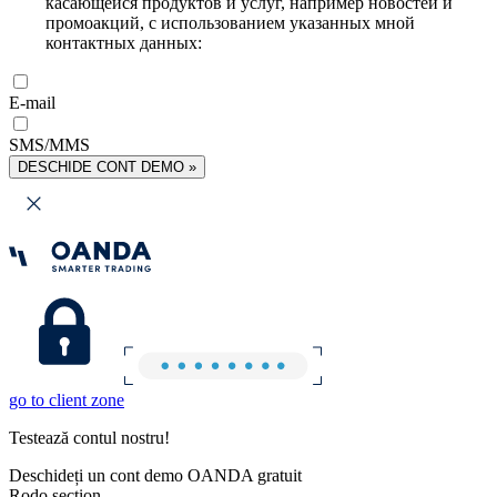
касающейся продуктов и услуг, например новостей и
промоакций, с использованием указанных мной
контактных данных:
E-mail
SMS/MMS
DESCHIDE CONT DEMO »
go to client zone
Testează contul nostru!
Deschideți un cont demo OANDA gratuit
Rodo section