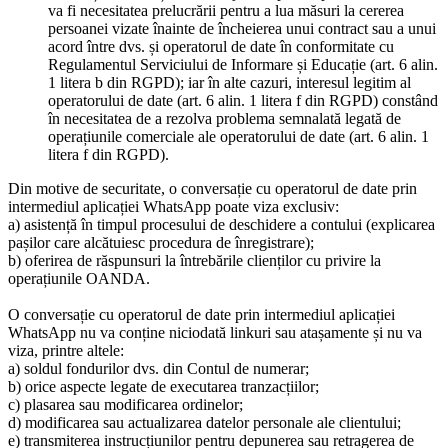
va fi necesitatea prelucrării pentru a lua măsuri la cererea
persoanei vizate înainte de încheierea unui contract sau a unui
acord între dvs. și operatorul de date în conformitate cu
Regulamentul Serviciului de Informare și Educație (art. 6 alin.
1 litera b din RGPD); iar în alte cazuri, interesul legitim al
operatorului de date (art. 6 alin. 1 litera f din RGPD) constând
în necesitatea de a rezolva problema semnalată legată de
operațiunile comerciale ale operatorului de date (art. 6 alin. 1
litera f din RGPD).
Din motive de securitate, o conversație cu operatorul de date prin
intermediul aplicației WhatsApp poate viza exclusiv:
a) asistență în timpul procesului de deschidere a contului (explicarea
pașilor care alcătuiesc procedura de înregistrare);
b) oferirea de răspunsuri la întrebările clienților cu privire la
operațiunile OANDA.
O conversație cu operatorul de date prin intermediul aplicației
WhatsApp nu va conține niciodată linkuri sau atașamente și nu va
viza, printre altele:
a) soldul fondurilor dvs. din Contul de numerar;
b) orice aspecte legate de executarea tranzacțiilor;
c) plasarea sau modificarea ordinelor;
d) modificarea sau actualizarea datelor personale ale clientului;
e) transmiterea instrucțiunilor pentru depunerea sau retragerea de