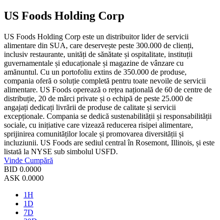
US Foods Holding Corp
US Foods Holding Corp este un distribuitor lider de servicii
alimentare din SUA, care deservește peste 300.000 de clienți,
inclusiv restaurante, unități de sănătate și ospitalitate, instituții
guvernamentale și educaționale și magazine de vânzare cu
amănuntul. Cu un portofoliu extins de 350.000 de produse,
compania oferă o soluție completă pentru toate nevoile de servicii
alimentare. US Foods operează o rețea națională de 60 de centre de
distribuție, 20 de mărci private și o echipă de peste 25.000 de
angajați dedicați livrării de produse de calitate și servicii
excepționale. Compania se dedică sustenabilității și responsabilității
sociale, cu inițiative care vizează reducerea risipei alimentare,
sprijinirea comunităților locale și promovarea diversității și
incluziunii. US Foods are sediul central în Rosemont, Illinois, și este
listată la NYSE sub simbolul USFD.
Vinde
Cumpără
BID
0.0000
ASK
0.0000
1H
1D
7D