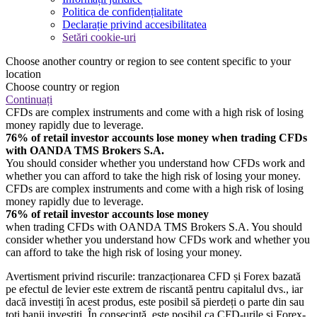
Politica de confidențialitate
Declarație privind accesibilitatea
Setări cookie-uri
Choose another country or region to see content specific to your
location
Choose country or region
Continuați
CFDs are complex instruments and come with a high risk of losing
money rapidly due to leverage.
76% of retail investor accounts lose money when trading CFDs
with OANDA TMS Brokers S.A.
You should consider whether you understand how CFDs work and
whether you can afford to take the high risk of losing your money.
CFDs are complex instruments and come with a high risk of losing
money rapidly due to leverage.
76% of retail investor accounts lose money
when trading CFDs with OANDA TMS Brokers S.A. You should
consider whether you understand how CFDs work and whether you
can afford to take the high risk of losing your money.
Avertisment privind riscurile: tranzacționarea CFD și Forex bazată
pe efectul de levier este extrem de riscantă pentru capitalul dvs., iar
dacă investiți în acest produs, este posibil să pierdeți o parte din sau
toți banii investiți. În consecință, este posibil ca CFD-urile și Forex-