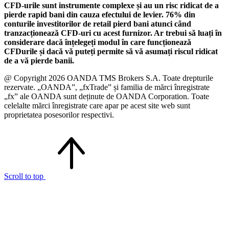
CFD-urile sunt instrumente complexe și au un risc ridicat de a
pierde rapid bani din cauza efectului de levier. 76% din
conturile investitorilor de retail pierd bani atunci când
tranzacționează CFD-uri cu acest furnizor. Ar trebui să luați în
considerare dacă înțelegeți modul în care funcționează
CFDurile și dacă vă puteți permite să vă asumați riscul ridicat
de a vă pierde banii.
@ Copyright 2026 OANDA TMS Brokers S.A. Toate drepturile
rezervate. „OANDA”, „fxTrade” și familia de mărci înregistrate
„fx” ale OANDA sunt deținute de OANDA Corporation. Toate
celelalte mărci înregistrate care apar pe acest site web sunt
proprietatea posesorilor respectivi.
Scroll to top