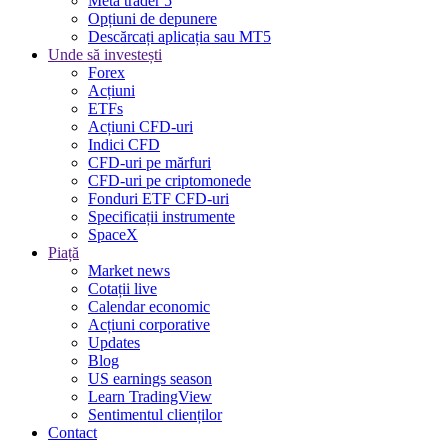
Meta trader 5
Opțiuni de depunere
Descărcați aplicația sau MT5
Unde să investești
Forex
Acțiuni
ETFs
Acțiuni CFD-uri
Indici CFD
CFD-uri pe mărfuri
CFD-uri pe criptomonede
Fonduri ETF CFD-uri
Specificații instrumente
SpaceX
Piață
Market news
Cotații live
Calendar economic
Acțiuni corporative
Updates
Blog
US earnings season
Learn TradingView
Sentimentul clienților
Contact