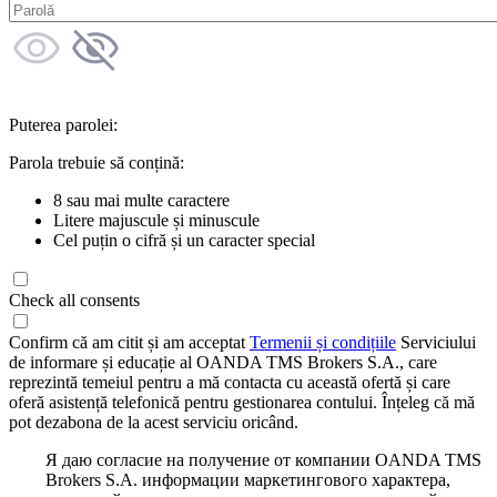
Puterea parolei:
Parola trebuie să conțină:
8 sau mai multe caractere
Litere majuscule și minuscule
Cel puțin o cifră și un caracter special
Check all consents
Confirm că am citit și am acceptat
Termenii și condițiile
Serviciului
de informare și educație al OANDA TMS Brokers S.A., care
reprezintă temeiul pentru a mă contacta cu această ofertă și care
oferă asistență telefonică pentru gestionarea contului. Înțeleg că mă
pot dezabona de la acest serviciu oricând.
Я даю согласие на получение от компании OANDA TMS
Brokers S.A. информации маркетингового характера,