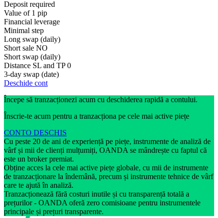
Deposit required
Value of 1 pip
Financial leverage
Minimal step
Long swap (daily)
Short sale
NO
Short swap (daily)
Distance SL and TP
0
3-day swap (date)
Deschide cont
Începe să tranzacționezi acum cu deschiderea rapidă a contului.
Înscrie-te acum pentru a tranzacționa pe cele mai active piețe
CONTO DESCHIS
Cu peste 20 de ani de experiență pe piețe, instrumente de analiză de
vârf și mii de clienți mulțumiți, OANDA se mândrește cu faptul că
este un broker premiat.
Obține acces la cele mai active piețe globale, cu mii de instrumente
de tranzacționare la îndemână, precum și instrumente tehnice de vârf
care te ajută în analiză.
Tranzacționează fără costuri inutile și cu transparență totală a
prețurilor - OANDA oferă zero comisioane pentru instrumentele
principale și prețuri transparente.