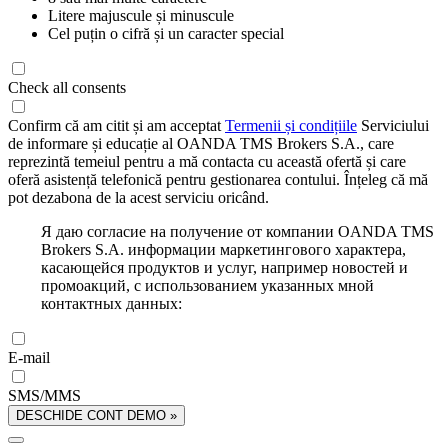
Litere majuscule și minuscule
Cel puțin o cifră și un caracter special
Check all consents
Confirm că am citit și am acceptat
Termenii și condițiile
Serviciului
de informare și educație al OANDA TMS Brokers S.A., care
reprezintă temeiul pentru a mă contacta cu această ofertă și care
oferă asistență telefonică pentru gestionarea contului. Înțeleg că mă
pot dezabona de la acest serviciu oricând.
Я даю согласие на получение от компании OANDA TMS
Brokers S.A. информации маркетингового характера,
касающейся продуктов и услуг, например новостей и
промоакций, с использованием указанных мной
контактных данных:
E-mail
SMS/MMS
DESCHIDE CONT DEMO »