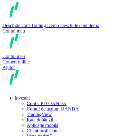
Deschide cont
Trading
Demo
Deschide cont demo
Contul meu
Contul meu
Comerț online
Ajutor
Investiți
Cont CFD OANDA
Contul de acțiuni OANDA
TradingView
Rata dobânzii
Aplicație mobilă
Client profesional