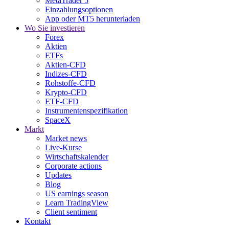
MetaTrader 5
Einzahlungsoptionen
App oder MT5 herunterladen
Wo Sie investieren
Forex
Aktien
ETFs
Aktien-CFD
Indizes-CFD
Rohstoffe-CFD
Krypto-CFD
ETF-CFD
Instrumentenspezifikation
SpaceX
Markt
Market news
Live-Kurse
Wirtschaftskalender
Corporate actions
Updates
Blog
US earnings season
Learn TradingView
Client sentiment
Kontakt