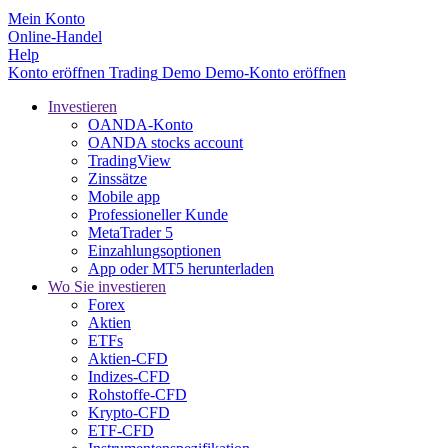
Mein Konto
Online-Handel
Help
Konto eröffnen
Trading
Demo
Demo-Konto eröffnen
Investieren
OANDA-Konto
OANDA stocks account
TradingView
Zinssätze
Mobile app
Professioneller Kunde
MetaTrader 5
Einzahlungsoptionen
App oder MT5 herunterladen
Wo Sie investieren
Forex
Aktien
ETFs
Aktien-CFD
Indizes-CFD
Rohstoffe-CFD
Krypto-CFD
ETF-CFD